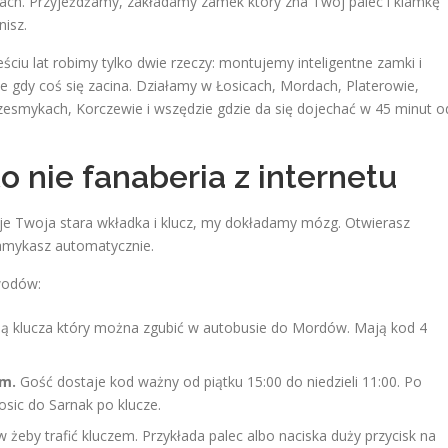
ach. Przyjeżdżamy, zakładamy zamek który zna Twój palec i klamkę
isz.
eściu lat robimy tylko dwie rzeczy: montujemy inteligentne zamki i
je gdy coś się zacina. Działamy w Łosicach, Mordach, Platerowie,
rzesmykach, Korczewie i wszędzie gdzie da się dojechać w 45 minut o
o nie fanaberia z internetu
aje Twoja stara wkładka i klucz, my dokładamy mózg. Otwierasz
Zamykasz automatycznie.
wodów:
ą klucza który można zgubić w autobusie do Mordów. Mają kod 4
m.
Gość dostaje kod ważny od piątku 15:00 do niedzieli 11:00. Po
osic do Sarnak po klucze.
 żeby trafić kluczem. Przykłada palec albo naciska duży przycisk na