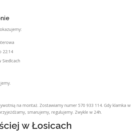
onie
Pokazujemy:
laterowa
o 22:14
w Siedlcach
ujemy.
dożywotnią na montaż. Zostawiamy numer 570 933 114. Gdy klamka w
 przyjeżdżamy, smarujemy, regulujemy. Zwykle w 24h.
ciej w Łosicach