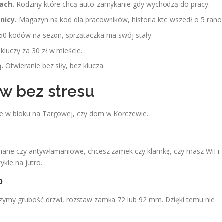
ach.
Rodziny które chcą auto-zamykanie gdy wychodzą do pracy.
nicy.
Magazyn na kod dla pracowników, historia kto wszedł o 5 rano
50 kodów na sezon, sprzątaczka ma swój stały.
kluczy za 30 zł w mieście.
.
Otwieranie bez siły, bez klucza.
ów bez stresu
e w bloku na Targowej, czy dom w Korczewie.
ewniane czy antywłamaniowe, chcesz zamek czy klamkę, czy masz WiFi.
kle na jutro.
p
erzymy grubość drzwi, rozstaw zamka 72 lub 92 mm. Dzięki temu nie