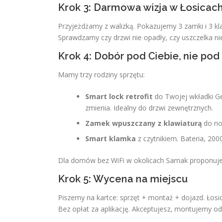
Krok 3: Darmowa wizja w Łosicach
Przyjeżdżamy z walizką. Pokazujemy 3 zamki i 3 kla
Sprawdzamy czy drzwi nie opadły, czy uszczelka nie
Krok 4: Dobór pod Ciebie, nie po
Mamy trzy rodziny sprzętu:
Smart lock retrofit
do Twojej wkładki Ge
zmienia. Idealny do drzwi zewnętrznych.
Zamek wpuszczany z klawiaturą
do now
Smart klamka
z czytnikiem. Bateria, 2000
Dla domów bez WiFi w okolicach Sarnak proponuje
Krok 5: Wycena na miejscu
Piszemy na kartce: sprzęt + montaż + dojazd. Łosi
Bez opłat za aplikację. Akceptujesz, montujemy od