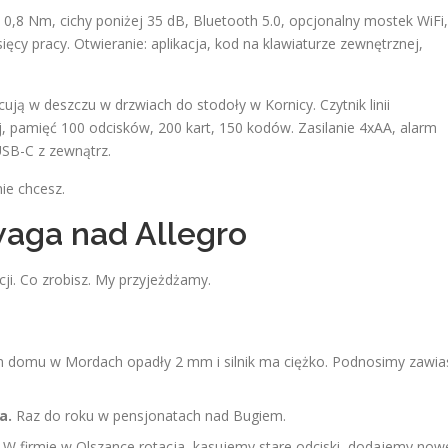
 0,8 Nm, cichy poniżej 35 dB, Bluetooth 5.0, opcjonalny mostek WiFi,
cy pracy. Otwieranie: aplikacja, kod na klawiaturze zewnętrznej,
cują w deszczu w drzwiach do stodoły w Kornicy. Czytnik linii
ej, pamięć 100 odcisków, 200 kart, 150 kodów. Zasilanie 4xAA, alarm
USB-C z zewnątrz.
ie chcesz.
waga nad Allegro
cji. Co zrobisz. My przyjeżdżamy.
m domu w Mordach opadły 2 mm i silnik ma ciężko. Podnosimy zawia
a.
Raz do roku w pensjonatach nad Bugiem.
W firmie w Olszance rotacja, kasujemy stare odciski, dodajemy now