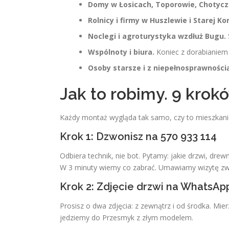
Domy w Łosicach, Toporowie, Chotycz
Rolnicy i firmy w Huszlewie i Starej Kor
Noclegi i agroturystyka wzdłuż Bugu.
Wspólnoty i biura.
Koniec z dorabianiem 
Osoby starsze i z niepełnosprawnością
Jak to robimy. 9 krok
Każdy montaż wygląda tak samo, czy to mieszkani
Krok 1: Dzwonisz na 570 933 114
Odbiera technik, nie bot. Pytamy: jakie drzwi, dr
W 3 minuty wiemy co zabrać. Umawiamy wizytę zwy
Krok 2: Zdjęcie drzwi na WhatsAp
Prosisz o dwa zdjęcia: z zewnątrz i od środka. Mi
jedziemy do Przesmyk z złym modelem.