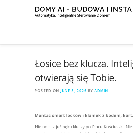
Skip
DOMY AI - BUDOWA I INST
to
Automatyka, Inteligentne Sterowanie Domem
content
Łosice bez klucza. Inte
otwierają się Tobie.
POSTED ON
JUNE 5, 2026
BY
ADMIN
Montaż smart locków i klamek z kodem, kartą, 
Nie nosisz już pęku kluczy po Placu Kościuszki. 