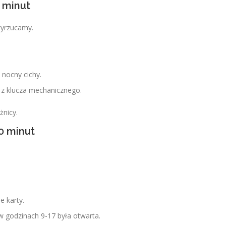
 minut
wyrzucamy.
.
 nocny cichy.
y, z klucza mechanicznego.
żnicy.
0 minut
 karty.
 w godzinach 9-17 była otwarta.