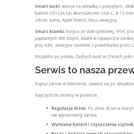
Smart locki:
wersja na wkładkę z pokrętłem, silnik
bateria CR123A lub akumulatorek USB-C, 8-12 miesię
odcisk, karta, Apple Watch, klucz awaryjny.
Smart klamki:
korpus ze stali cynkowej, IP54, pra
papilarnych 360 stopni, działa w rękawiczce cienki
przy 4,8V, awaryjne zasilanie z powerbanka przez 
Wszystko po polsku. Żadnych kont w Chinach jeśli n
Serwis to nasza prze
Kupisz zamek w internecie, zawiesi się po aktualiza
Najczęstsze serwisy w powiecie:
Regulacja drzwi.
Po zimie drzwi w stary
nie wymieniamy zamka.
Wymiana baterii i czyszczenie czytnik
Reset i dodanie nowych pracowników.