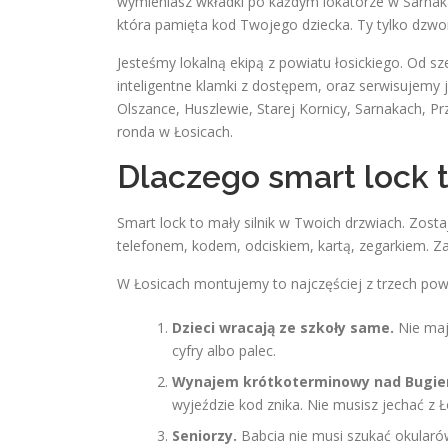
wymieniasz wkładki po każdym lokatorze w Sarnak
która pamięta kod Twojego dziecka. Ty tylko dzwon
Jesteśmy lokalną ekipą z powiatu łosickiego. Od sz
inteligentne klamki z dostępem, oraz serwisujemy 
Olszance, Huszlewie, Starej Kornicy, Sarnakach, P
ronda w Łosicach.
Dlaczego smart lock t
Smart lock to mały silnik w Twoich drzwiach. Zost
telefonem, kodem, odciskiem, kartą, zegarkiem. 
W Łosicach montujemy to najczęściej z trzech po
Dzieci wracają ze szkoły same.
Nie maj
cyfry albo palec.
Wynajem krótkoterminowy nad Bugie
wyjeździe kod znika. Nie musisz jechać z Ł
Seniorzy.
Babcia nie musi szukać okularów