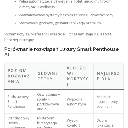
Pełna automatyzacja oświetlenia, rolet, audio multiroom,
klimatyzacji i wellness
Zaawansowane systemy bezpieczeństwa i cyberochrony
Sterowanie głosowe, gestami i aplikacją premium
System uczy się preferencji właścicieli i z czasem staje się jeszcze
bardziej intuicyjny.
Porównanie rozwiązań Luxury Smart Penthouse
AI
KLUCZO
POZIOM
GŁÓWNE
WE
NAJLEPSZ
ROZWIĄZ
CECHY
KORZYŚC
E DLA
ANIA
I
Oświetlenie +
Podstawowy
Mniejsze
rolety +
Wygodna
Smart
apartamenty
podstawowe
automatyka
Penthouse
premium
audio
Standardowy
Multiroom +
Wysoki
Dobre
Luxury
klimatyzacja
komfort
lokalizacje
Penthouse
strefowa