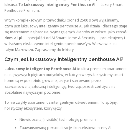
luksusu. To
Luksusowy Inteligentny Penthouse AI
— Luxury Smart
Penthouse Premium.
W tym kompleksowym przewodniku (ponad 2500 słów) wyjaśniamy,
czym jest luksusowy inteligentny penthouse AI, jak działa i dlaczego staje
się marzeniem najbardziej wymagających klientów w Polsce. Jako zespół
dom-ai.pl
— specjaliści od AI Smart Home & Security — projektujemy i
wdrażamy ekskluzywne inteligentne penthouse’y w Warszawie i na
całym Mazowszu. Zapraszamy do lektury!
Czym jest luksusowy inteligentny penthouse AI?
Luksusowy Inteligentny Penthouse AI
to ultra-premium apartament
na najwyższych piętrach budynków, w którym wszystkie systemy smart
home są w pełni zintegrowane, ukryte i sterowane przez
zaawansowaną sztuczną inteligencję, tworząc przestrzeń życia na
absolutnie najwyższym poziomie.
To nie zwykły apartament z inteligentnym oświetleniem. To spójny,
holistyczny ekosystem, który łączy:
Niewidoczną (Invisible) technologię premium
Zaawansowaną personalizację i kontekstowe sceny AI