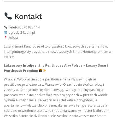
Kontakt
Telefon: 570 933 114
ogrody-24.com.pl
Polska
Luxury Smart Penthouse AI to przyszłość luksusowych apartamentów,
inteligentnego stylu życia oraz nowoczesnych Smart Homes premium w
Polsce.
Luksusowy Inteligentny Penthouse AI w Polsce – Luxury Smart
Penthouse Premium
Witajcie! Wyobraźcie sobie penthouse na najwyższym piętrze
prestiżowego wieżowca w Warszawie. O zachodzie słońca rolety i
zasłony automatycznie się dostosowują, tworząc idealny nastrój, a
panoramiczne okna podkreślają zapierający dech w piersiach widok.
System AI rozpoznaje, że wróciliście i delikatnie przygotowuje
apartament — włącza ulubioną muzykę, ustawia temperaturę, zapala
subtelne oświetlenie sceniczne i napełnia wannę w master bathroom.
Wszystko dzieje się dyskretnie, elegancko i z najwyższym poziomem