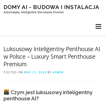
Skip
DOMY AI - BUDOWA I INSTALACJA
to
content
Automatyka, Inteligentne Sterowanie Domem
Menu
HOME
Luksusowy Inteligentny Penthouse AI
w Polsce – Luxury Smart Penthouse
Premium
SMART DOM AI – AUTOMATYKA, INTELIGENTNE STEROWA
POSTED ON
MAY 21, 2026
BY
ADMIN
BLOG
KONTAKT
Czym jest luksusowy inteligentny
penthouse AI?