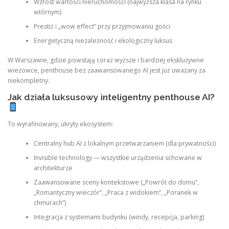
Wzrost wartości nieruchomości (najwyższa klasa na rynku
wtórnym)
Prestiż i „wow effect” przy przyjmowaniu gości
Energetyczną niezależność i ekologiczny luksus
W Warszawie, gdzie powstają coraz wyższe i bardziej ekskluzywne
wieżowce, penthouse bez zaawansowanego AI jest już uważany za
niekompletny.
Jak działa luksusowy inteligentny penthouse AI?
To wyrafinowany, ukryty ekosystem:
Centralny hub AI z lokalnym przetwarzaniem (dla prywatności)
Invisible technology — wszystkie urządzenia schowane w
architekturze
Zaawansowane sceny kontekstowe („Powrót do domu”,
„Romantyczny wieczór”, „Praca z widokiem”, „Poranek w
chmurach”)
Integracja z systemami budynku (windy, recepcja, parking)