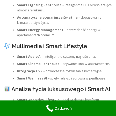
Smart Lighting Penthouse
– inteligentne LED AI wspierające
atmosferę luksusu.
Automatyczne scenariusze świetlne
– dopasowanie
klimatu do stylu życia.
Smart Energy Management
– oszczędność energii w
apartamentach premium.
Multimedia i Smart Lifestyle
Smart Audio AI
– inteligentne systemy nagłośnienia.
Smart Cinema Penthouse
– prywatne kino w apartamencie.
Integracja z VR
– nowoczesne rozwiązania immersyjne.
Smart Wellness AI
– strefy relaksu i zdrowia w penthouse.
Analiza życia luksusowego i Smart AI
Smart Analytics Lifestyle
– analiza danych komfortu.
Inteligentne raporty penthouse
– optymalizacja procesów
Zadzwoń
życia premium.