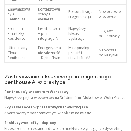
Zaawansowa
Kontekstowe
Personalizacja
Nowoczesne
ny AI
sceny +
i regeneracja
wieżowce
Penthouse
wellness
Premium
Invisible tech
Najwyższy
Flagowe
Smart Sky
+ pełna
luksus i
penthouse’y
Residence
integracja AI
dyskrecja
Ultra Luxury
Energetyczna
Maksymalny
Najwyższa
Cloud
niezależność
prestiż i
półka rynku
Penthouse
+ Digital Twin
niezależność
Zastosowanie luksusowego inteligentnego
penthouse AI w praktyce
Penthouse’y w centrum Warszawy
Najwyższe piętra wieżowców na Śródmieściu, Mokotowie, Woli i Pradze.
Sky residences w prestiżowych inwestycjach
Apartamenty z panoramicznym widokiem na miasto.
Ekskluzywne lofty i duplexy
Przestrzenie o niestandardowej architekturze wymagające dyskretnej