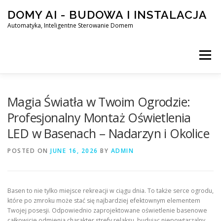
Skip
DOMY AI - BUDOWA I INSTALACJA
to
content
Automatyka, Inteligentne Sterowanie Domem
Menu
HOME
Magia Światła w Twoim Ogrodzie:
Profesjonalny Montaż Oświetlenia
LED w Basenach – Nadarzyn i Okolice
SMART DOM AI – AUTOMATYKA, INTELIGENTNE STEROWA
POSTED ON
JUNE 16, 2026
BY
ADMIN
BLOG
KONTAKT
Basen to nie tylko miejsce rekreacji w ciągu dnia. To także serce ogrodu,
które po zmroku może stać się najbardziej efektownym elementem
Twojej posesji. Odpowiednio zaprojektowane oświetlenie basenowe
całkowicie odmienia charakter strefy relaksu, budując niepowtarzalny