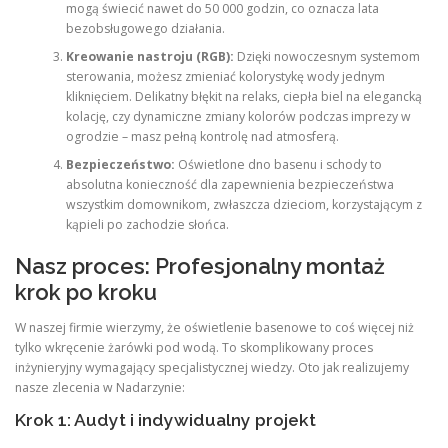
mogą świecić nawet do 50 000 godzin, co oznacza lata
bezobsługowego działania.
Kreowanie nastroju (RGB):
Dzięki nowoczesnym systemom
sterowania, możesz zmieniać kolorystykę wody jednym
kliknięciem. Delikatny błękit na relaks, ciepła biel na elegancką
kolację, czy dynamiczne zmiany kolorów podczas imprezy w
ogrodzie – masz pełną kontrolę nad atmosferą.
Bezpieczeństwo:
Oświetlone dno basenu i schody to
absolutna konieczność dla zapewnienia bezpieczeństwa
wszystkim domownikom, zwłaszcza dzieciom, korzystającym z
kąpieli po zachodzie słońca.
Nasz proces: Profesjonalny montaż
krok po kroku
W naszej firmie wierzymy, że oświetlenie basenowe to coś więcej niż
tylko wkręcenie żarówki pod wodą. To skomplikowany proces
inżynieryjny wymagający specjalistycznej wiedzy. Oto jak realizujemy
nasze zlecenia w Nadarzynie:
Krok 1: Audyt i indywidualny projekt