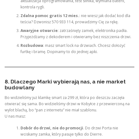
aktualizacja oprogramowania, test silnika, wymiana baterii,
kontrola rygli.
Zdalna pomoc gratis 12 mies.
: nie wiesz jak dodać kod dla
teścia? Dzwonisz 570 933 114, prowadzimy Cię za rękę.
Awaryjne otwarcie
: zatrzaśnięty zamek, elektronika padła.
Przyjeżdżamy z dekoderem i otwieramy bez niszczenia drzwi.
Rozbudowa
: masz smart lock na drzwiach. Chcesz dołożyć
furtkę i bramę. Dopinamy to do jednej apki.
8. Dlaczego Marki wybierają nas, a nie market
budowlany
Bo widzieliśmy już klamkę smart za 299 zł, która po deszczu zaczęła
otwierać się sama. Bo widzieliśmy drzwi w Kobyłce z przewierconą na
wylot blachą, bo “pan z internetu” nie miał szablonu.
U nas masz:
Dobór do drzwi, nie do promocji
. Do drzwi Porta nie
wciskamy zamka, który pasuje tylko do Dierre.