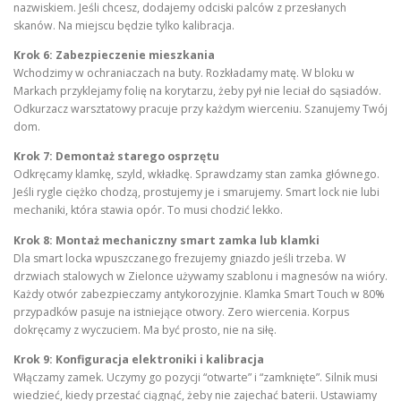
nazwiskiem. Jeśli chcesz, dodajemy odciski palców z przesłanych
skanów. Na miejscu będzie tylko kalibracja.
Krok 6: Zabezpieczenie mieszkania
Wchodzimy w ochraniaczach na buty. Rozkładamy matę. W bloku w
Markach przyklejamy folię na korytarzu, żeby pył nie leciał do sąsiadów.
Odkurzacz warsztatowy pracuje przy każdym wierceniu. Szanujemy Twój
dom.
Krok 7: Demontaż starego osprzętu
Odkręcamy klamkę, szyld, wkładkę. Sprawdzamy stan zamka głównego.
Jeśli rygle ciężko chodzą, prostujemy je i smarujemy. Smart lock nie lubi
mechaniki, która stawia opór. To musi chodzić lekko.
Krok 8: Montaż mechaniczny smart zamka lub klamki
Dla smart locka wpuszczanego frezujemy gniazdo jeśli trzeba. W
drzwiach stalowych w Zielonce używamy szablonu i magnesów na wióry.
Każdy otwór zabezpieczamy antykorozyjnie. Klamka Smart Touch w 80%
przypadków pasuje na istniejące otwory. Zero wiercenia. Korpus
dokręcamy z wyczuciem. Ma być prosto, nie na siłę.
Krok 9: Konfiguracja elektroniki i kalibracja
Włączamy zamek. Uczymy go pozycji “otwarte” i “zamknięte”. Silnik musi
wiedzieć, kiedy przestać ciągnąć, żeby nie zajechać baterii. Ustawiamy