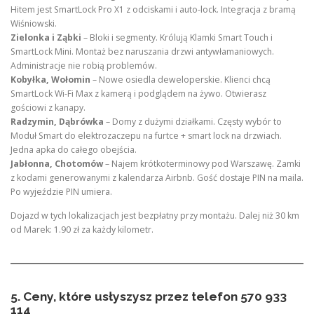
Hitem jest SmartLock Pro X1 z odciskami i auto-lock. Integracja z bramą
Wiśniowski.
Zielonka i Ząbki
– Bloki i segmenty. Królują Klamki Smart Touch i
SmartLock Mini. Montaż bez naruszania drzwi antywłamaniowych.
Administracje nie robią problemów.
Kobyłka, Wołomin
– Nowe osiedla deweloperskie. Klienci chcą
SmartLock Wi-Fi Max z kamerą i podglądem na żywo. Otwierasz
gościowi z kanapy.
Radzymin, Dąbrówka
– Domy z dużymi działkami. Częsty wybór to
Moduł Smart do elektrozaczepu na furtce + smart lock na drzwiach.
Jedna apka do całego obejścia.
Jabłonna, Chotomów
– Najem krótkoterminowy pod Warszawę. Zamki
z kodami generowanymi z kalendarza Airbnb. Gość dostaje PIN na maila.
Po wyjeździe PIN umiera.
Dojazd w tych lokalizacjach jest bezpłatny przy montażu. Dalej niż 30 km
od Marek: 1.90 zł za każdy kilometr.
5. Ceny, które usłyszysz przez telefon 570 933
114