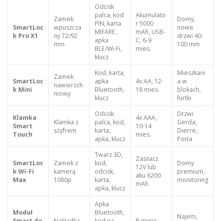
Odcisk
palca, kod
Akumulato
Zamek
Domy,
PIN, karta
r 5000
SmartLoc
wpuszcza
nowe
MIFARE,
mAh, USB-
k Pro X1
ny 72/92
drzwi 40-
apka
C, 6-9
mm
100 mm
BLE/Wi-Fi,
mies.
klucz
Kod, karta,
Mieszkani
Zamek
SmartLoc
apka
4x AA, 12-
a w
nawierzch
k Mini
Bluetooth,
18 mies.
blokach,
niowy
klucz
furtki
Odcisk
Drzwi
Klamka
4x AAA,
Klamka z
palca, kod,
Gerda,
Smart
10-14
szyfrem
karta,
Dierre,
Touch
mies.
apka, klucz
Porta
Twarz 3D,
Zasilacz
SmartLoc
Zamek z
kod,
Domy
12V lub
k Wi-Fi
kamerą
odcisk,
premium,
aku 6200
Max
1080p
karta,
monitoring
mAh
apka, klucz
Apka
Moduł
Bluetooth,
Najem,
Smart do
Nakładka
kod na
Baterie