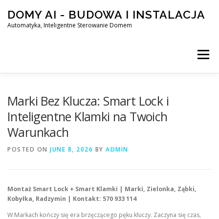
Skip
DOMY AI - BUDOWA I INSTALACJA
to
content
Automatyka, Inteligentne Sterowanie Domem
Menu
HOME
Marki Bez Klucza: Smart Lock i
Inteligentne Klamki na Twoich
Warunkach
SMART DOM AI – AUTOMATYKA, INTELIGENTNE STEROWA
POSTED ON
JUNE 8, 2026
BY
ADMIN
BLOG
KONTAKT
Montaż Smart Lock + Smart Klamki | Marki, Zielonka, Ząbki,
Kobyłka, Radzymin | Kontakt: 570 933 114
W Markach kończy się era brzęczącego pęku kluczy. Zaczyna się czas,