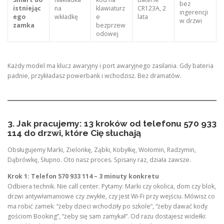
bez
istniejąc
na
klawiaturz
CR123A, 2
ingerencji
ego
wkładkę
e
lata
w drzwi
zamka
bezprzew
odowej
Każdy model ma klucz awaryjny i port awaryjnego zasilania. Gdy bateria
padnie, przykładasz powerbank i wchodzisz. Bez dramatów.
3. Jak pracujemy: 13 kroków od telefonu 570 933
114 do drzwi, które Cię słuchają
Obsługujemy Marki, Zielonkę, Ząbki, Kobyłkę, Wołomin, Radzymin,
Dąbrówkę, Słupno. Oto nasz proces. Spisany raz, działa zawsze.
Krok 1: Telefon 570 933 114 – 3 minuty konkretu
Odbiera technik. Nie call center. Pytamy: Marki czy okolica, dom czy blok,
drzwi antywłamaniowe czy zwykłe, czy jest Wi-Fi przy wejściu. Mówisz co
ma robić zamek: “żeby dzieci wchodziły po szkole”, “żeby dawać kody
gościom Booking”, “żeby się sam zamykał”. Od razu dostajesz widełki: