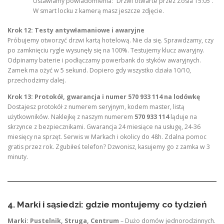
Ustawiamy powiadomienia: “Drzwi otwarte przez Zosia 15:05”.
W smart locku z kamerą masz jeszcze zdjęcie.
Krok 12: Testy antywłamaniowe i awaryjne
Próbujemy otworzyć drzwi kartą hotelową. Nie da się. Sprawdzamy, czy
po zamknięciu rygle wysunęły się na 100%. Testujemy klucz awaryjny.
Odpinamy baterie i podłączamy powerbank do styków awaryjnych.
Zamek ma ożyć w 5 sekund. Dopiero gdy wszystko działa 10/10,
przechodzimy dalej.
Krok 13: Protokół, gwarancja i numer 570 933 114 na lodówkę
Dostajesz protokół z numerem seryjnym, kodem master, listą
użytkowników. Naklejkę z naszym numerem
570 933 114
ląduje na
skrzynce z bezpiecznikami. Gwarancja 24 miesiące na usługę, 24-36
miesięcy na sprzęt. Serwis w Markach i okolicy do 48h. Zdalna pomoc
gratis przez rok. Zgubiłeś telefon? Dzwonisz, kasujemy go z zamka w 3
minuty.
4. Marki i sąsiedzi: gdzie montujemy co tydzień
Marki: Pustelnik, Struga, Centrum
– Dużo domów jednorodzinnych.