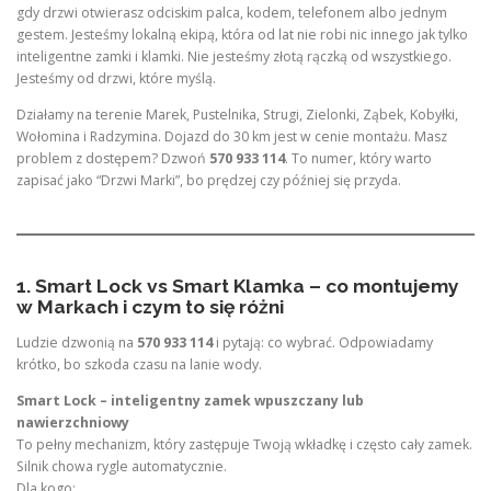
gdy drzwi otwierasz odciskim palca, kodem, telefonem albo jednym
gestem. Jesteśmy lokalną ekipą, która od lat nie robi nic innego jak tylko
inteligentne zamki i klamki. Nie jesteśmy złotą rączką od wszystkiego.
Jesteśmy od drzwi, które myślą.
Działamy na terenie Marek, Pustelnika, Strugi, Zielonki, Ząbek, Kobyłki,
Wołomina i Radzymina. Dojazd do 30 km jest w cenie montażu. Masz
problem z dostępem? Dzwoń
570 933 114
. To numer, który warto
zapisać jako “Drzwi Marki”, bo prędzej czy później się przyda.
1. Smart Lock vs Smart Klamka – co montujemy
w Markach i czym to się różni
Ludzie dzwonią na
570 933 114
i pytają: co wybrać. Odpowiadamy
krótko, bo szkoda czasu na lanie wody.
Smart Lock – inteligentny zamek wpuszczany lub
nawierzchniowy
To pełny mechanizm, który zastępuje Twoją wkładkę i często cały zamek.
Silnik chowa rygle automatycznie.
Dla kogo: