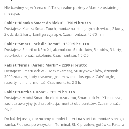
Nie bawimy się w “cena od”. To są realne pakiety z Marek z ostatniego
miesiąca.
Pakiet “Klamka Smart do Bloku” – 790 zł brutto
Dostajesz: Klamka Smart Touch, montaż na istniejących drzwiach, 2 kody,
2 odciski, 2 karty, konfiguracja apki. Czas montażu: 45-70 min.
Pakiet “Smart Lock dla Domu” – 1390 zł brutto
Dostajesz: SmartLock Pro X1, akumulator, 5 odcisków, 5 kodów, 3 karty,
auto-lock, montaż, szkolenie. Czas montażu: 1.5-2.5 h.
Pakiet “Firma i Airbnb Marki” – 2290 zł brutto
Dostajesz: SmartLock Wi-Fi Max z kamerą, 50 użytkowników, dziennik
3000 zdarzeń, kody czasowe, generowanie dostępu z iCal/Google,
raporty na maila, montaż. Czas montażu: 2-3 h.
Pakiet “Furtka + Dom” – 3150 zł brutto
Dostajesz: Moduł Smart do elektrozaczepu, SmartLock Pro X1 na drzwi,
zasilacz awaryjny, jedna aplikacja, montaż obu punktów. Czas montażu:
4-5 h.
Do każdej usługi dorzucamy komplet baterii na start i demontaż starego
zamka. Płatność po wszystkim. Terminal, BLIK, przelew, gotówka. Faktura