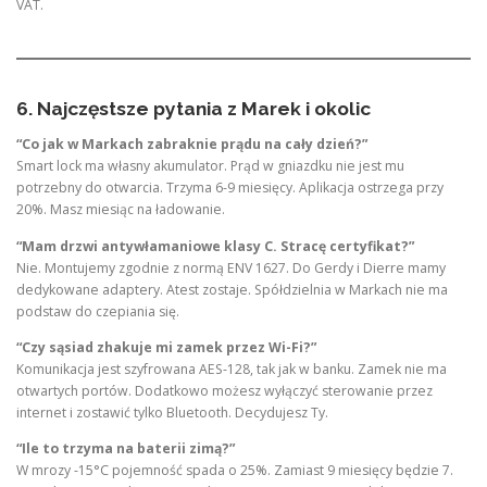
VAT.
6. Najczęstsze pytania z Marek i okolic
“Co jak w Markach zabraknie prądu na cały dzień?”
Smart lock ma własny akumulator. Prąd w gniazdku nie jest mu
potrzebny do otwarcia. Trzyma 6-9 miesięcy. Aplikacja ostrzega przy
20%. Masz miesiąc na ładowanie.
“Mam drzwi antywłamaniowe klasy C. Stracę certyfikat?”
Nie. Montujemy zgodnie z normą ENV 1627. Do Gerdy i Dierre mamy
dedykowane adaptery. Atest zostaje. Spółdzielnia w Markach nie ma
podstaw do czepiania się.
“Czy sąsiad zhakuje mi zamek przez Wi-Fi?”
Komunikacja jest szyfrowana AES-128, tak jak w banku. Zamek nie ma
otwartych portów. Dodatkowo możesz wyłączyć sterowanie przez
internet i zostawić tylko Bluetooth. Decydujesz Ty.
“Ile to trzyma na baterii zimą?”
W mrozy -15°C pojemność spada o 25%. Zamiast 9 miesięcy będzie 7.