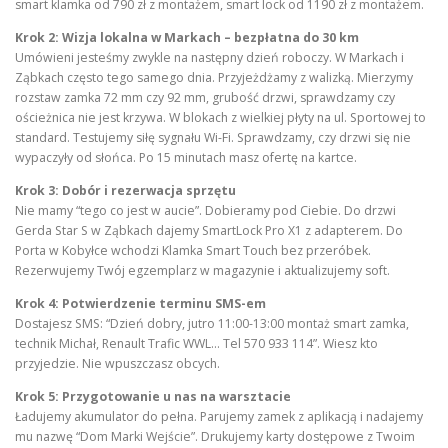
smart klamka od 790 zł z montażem, smart lock od 1190 zł z montażem.
Krok 2: Wizja lokalna w Markach – bezpłatna do 30 km
Umówieni jesteśmy zwykle na następny dzień roboczy. W Markach i
Ząbkach często tego samego dnia. Przyjeżdżamy z walizką. Mierzymy
rozstaw zamka 72 mm czy 92 mm, grubość drzwi, sprawdzamy czy
ościeżnica nie jest krzywa. W blokach z wielkiej płyty na ul. Sportowej to
standard. Testujemy siłę sygnału Wi-Fi. Sprawdzamy, czy drzwi się nie
wypaczyły od słońca. Po 15 minutach masz ofertę na kartce.
Krok 3: Dobór i rezerwacja sprzętu
Nie mamy “tego co jest w aucie”. Dobieramy pod Ciebie. Do drzwi
Gerda Star S w Ząbkach dajemy SmartLock Pro X1 z adapterem. Do
Porta w Kobyłce wchodzi Klamka Smart Touch bez przeróbek.
Rezerwujemy Twój egzemplarz w magazynie i aktualizujemy soft.
Krok 4: Potwierdzenie terminu SMS-em
Dostajesz SMS: “Dzień dobry, jutro 11:00-13:00 montaż smart zamka,
technik Michał, Renault Trafic WWL… Tel 570 933 114”. Wiesz kto
przyjedzie. Nie wpuszczasz obcych.
Krok 5: Przygotowanie u nas na warsztacie
Ładujemy akumulator do pełna. Parujemy zamek z aplikacją i nadajemy
mu nazwę “Dom Marki Wejście”. Drukujemy karty dostępowe z Twoim