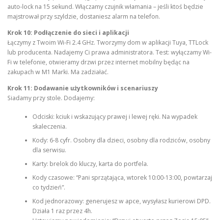
auto-lock na 15 sekund. Włączamy czujnik włamania – jeśli ktoś będzie
majstrował przy szyldzie, dostaniesz alarm na telefon.
Krok 10: Podłączenie do sieci i aplikacji
Łączymy z Twoim Wi-Fi 2.4 GHz. Tworzymy dom w aplikacji Tuya, TTLock
lub producenta. Nadajemy Ci prawa administratora. Test: wyłączamy Wi-
Fi w telefonie, otwieramy drzwi przez internet mobilny będąc na
zakupach w M1 Marki. Ma zadziałać.
Krok 11: Dodawanie użytkowników i scenariuszy
Siadamy przy stole. Dodajemy:
Odciski: kciuk i wskazujący prawej i lewej ręki. Na wypadek
skaleczenia.
Kody: 6-8 cyfr. Osobny dla dzieci, osobny dla rodziców, osobny
dla serwisu.
Karty: brelok do kluczy, karta do portfela.
Kody czasowe: “Pani sprzątająca, wtorek 10:00-13:00, powtarzaj
co tydzień”.
Kod jednorazowy: generujesz w apce, wysyłasz kurierowi DPD.
Działa 1 raz przez 4h.