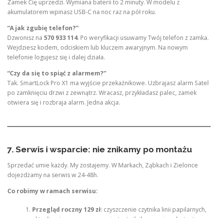
Zamek Cię uprzedzi. Wymiana baterii to 2 minuty. W modelu z
akumulatorem wpinasz USB-C na noc raz na pół roku.
“A jak zgubię telefon?”
Dzwonisz na
570 933 114
. Po weryfikacji usuwamy Twój telefon z zamka.
Wejdziesz kodem, odciskiem lub kluczem awaryjnym. Na nowym
telefonie logujesz się i dalej działa.
“Czy da się to spiąć z alarmem?”
Tak. SmartLock Pro X1 ma wyjście przekaźnikowe. Uzbrajasz alarm Satel
po zamknięciu drzwi z zewnątrz. Wracasz, przykładasz palec, zamek
otwiera się i rozbraja alarm. Jedna akcja.
7. Serwis i wsparcie: nie znikamy po montażu
Sprzedać umie każdy. My zostajemy. W Markach, Ząbkach i Zielonce
dojeżdżamy na serwis w 24-48h.
Co robimy w ramach serwisu:
Przegląd roczny 129 zł
: czyszczenie czytnika linii papilarnych,