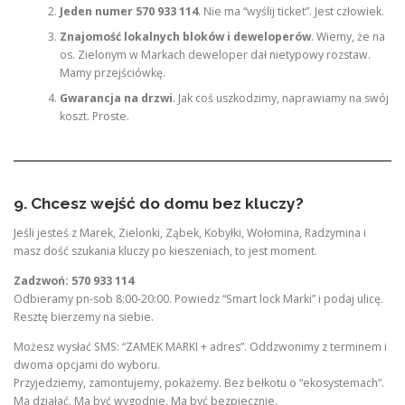
Jeden numer 570 933 114
. Nie ma “wyślij ticket”. Jest człowiek.
Znajomość lokalnych bloków i deweloperów
. Wiemy, że na
os. Zielonym w Markach deweloper dał nietypowy rozstaw.
Mamy przejściówkę.
Gwarancja na drzwi
. Jak coś uszkodzimy, naprawiamy na swój
koszt. Proste.
9. Chcesz wejść do domu bez kluczy?
Jeśli jesteś z Marek, Zielonki, Ząbek, Kobyłki, Wołomina, Radzymina i
masz dość szukania kluczy po kieszeniach, to jest moment.
Zadzwoń: 570 933 114
Odbieramy pn-sob 8:00-20:00. Powiedz “Smart lock Marki” i podaj ulicę.
Resztę bierzemy na siebie.
Możesz wysłać SMS: “ZAMEK MARKI + adres”. Oddzwonimy z terminem i
dwoma opcjami do wyboru.
Przyjedziemy, zamontujemy, pokażemy. Bez bełkotu o “ekosystemach”.
Ma działać. Ma być wygodnie. Ma być bezpiecznie.