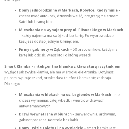
Domy jednorodzinne w Markach, Kobyłce, Radzyminie
–
chcesz mieć auto-lock, dzienniki wejść, integrację z alarmem
Satel lub bramą Nice.
Mieszkania na wynajem przy ul. Piłsudskiego w Markach
– każdy najemca ma swój kod lub kartę. Po wyprowadzce
kasujesz dostęp jednym kliknięciem.
Firmy i gabinety w Ząbkach
– 50 pracowników, każdy ma
kartę lub odcisk. Wiesz kto i o której wszedł.
Smart Klamka – inteligentna klamka z klawiaturą i czytnikiem
Wygląda jak zwykła klamka, ale ma w środku elektronikę. Dotykasz
palcem, wpisujesz kod, przykładasz telefon i klamka się zazbraja.
Dla kogo:
Mieszkania w blokach na os. Legionów w Markach
– nie
chcesz wymieniać całej wkładki i wiercić w drzwiach
antywłamaniowych.
Drzwi wewnętrzne w biurach
– serwerownia, archiwum,
gabinet prezesa. Kontrola bez kabli.
Domy, gdzie zależy Ci na wyglądzie
– smart klamka jest