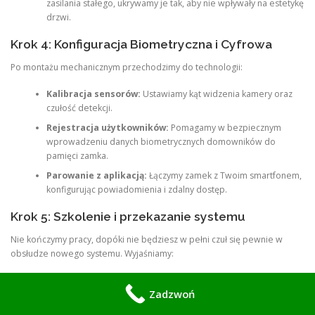
zasilania stałego, ukrywamy je tak, aby nie wpływały na estetykę
drzwi.
Krok 4: Konfiguracja Biometryczna i Cyfrowa
Po montażu mechanicznym przechodzimy do technologii:
Kalibracja sensorów:
Ustawiamy kąt widzenia kamery oraz
czułość detekcji.
Rejestracja użytkowników:
Pomagamy w bezpiecznym
wprowadzeniu danych biometrycznych domowników do
pamięci zamka.
Parowanie z aplikacją:
Łączymy zamek z Twoim smartfonem,
konfigurując powiadomienia i zdalny dostęp.
Krok 5: Szkolenie i przekazanie systemu
Nie kończymy pracy, dopóki nie będziesz w pełni czuł się pewnie w
obsłudze nowego systemu. Wyjaśniamy:
Jak korzystać z funkcji rozpoznawania twarzy w różnych
Zadzwoń
warunkach oświetleniowych.
Jak zarządzać profilami użytkowników (np. dodawanie nowych