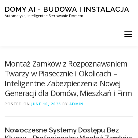
Skip
DOMY AI - BUDOWA I INSTALACJA
to
content
Automatyka, Inteligentne Sterowanie Domem
Menu
HOME
Montaż Zamków z Rozpoznawaniem
Twarzy w Piasecznie i Okolicach –
Inteligentne Zabezpieczenia Nowej
SMART DOM AI – AUTOMATYKA, INTELIGENTNE STEROWA
Generacji dla Domów, Mieszkań i Firm
POSTED ON
BLOG
JUNE 10, 2026
KONTAKT
BY
ADMIN
Nowoczesne Systemy Dostępu Bez