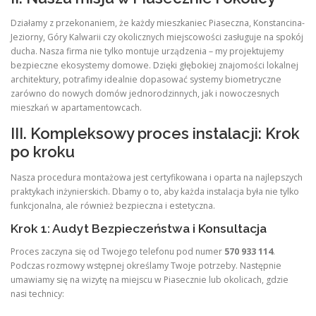
Działamy z przekonaniem, że każdy mieszkaniec Piaseczna, Konstancina-
Jeziorny, Góry Kalwarii czy okolicznych miejscowości zasługuje na spokój
ducha. Nasza firma nie tylko montuje urządzenia – my projektujemy
bezpieczne ekosystemy domowe. Dzięki głębokiej znajomości lokalnej
architektury, potrafimy idealnie dopasować systemy biometryczne
zarówno do nowych domów jednorodzinnych, jak i nowoczesnych
mieszkań w apartamentowcach.
III. Kompleksowy proces instalacji: Krok
po kroku
Nasza procedura montażowa jest certyfikowana i oparta na najlepszych
praktykach inżynierskich. Dbamy o to, aby każda instalacja była nie tylko
funkcjonalna, ale również bezpieczna i estetyczna.
Krok 1: Audyt Bezpieczeństwa i Konsultacja
Proces zaczyna się od Twojego telefonu pod numer
570 933 114
.
Podczas rozmowy wstępnej określamy Twoje potrzeby. Następnie
umawiamy się na wizytę na miejscu w Piasecznie lub okolicach, gdzie
nasi technicy: