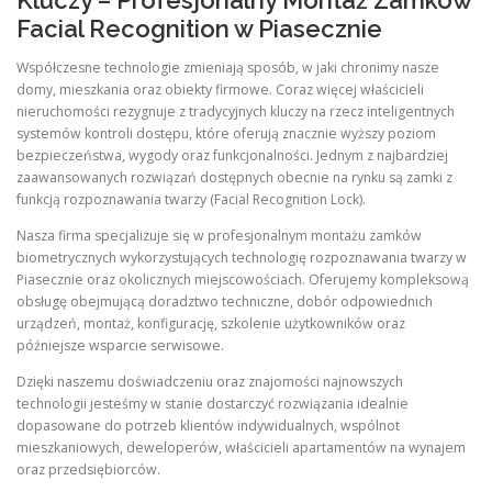
Kluczy – Profesjonalny Montaż Zamków
Facial Recognition w Piasecznie
Współczesne technologie zmieniają sposób, w jaki chronimy nasze
domy, mieszkania oraz obiekty firmowe. Coraz więcej właścicieli
nieruchomości rezygnuje z tradycyjnych kluczy na rzecz inteligentnych
systemów kontroli dostępu, które oferują znacznie wyższy poziom
bezpieczeństwa, wygody oraz funkcjonalności. Jednym z najbardziej
zaawansowanych rozwiązań dostępnych obecnie na rynku są zamki z
funkcją rozpoznawania twarzy (Facial Recognition Lock).
Nasza firma specjalizuje się w profesjonalnym montażu zamków
biometrycznych wykorzystujących technologię rozpoznawania twarzy w
Piasecznie oraz okolicznych miejscowościach. Oferujemy kompleksową
obsługę obejmującą doradztwo techniczne, dobór odpowiednich
urządzeń, montaż, konfigurację, szkolenie użytkowników oraz
późniejsze wsparcie serwisowe.
Dzięki naszemu doświadczeniu oraz znajomości najnowszych
technologii jesteśmy w stanie dostarczyć rozwiązania idealnie
dopasowane do potrzeb klientów indywidualnych, wspólnot
mieszkaniowych, deweloperów, właścicieli apartamentów na wynajem
oraz przedsiębiorców.