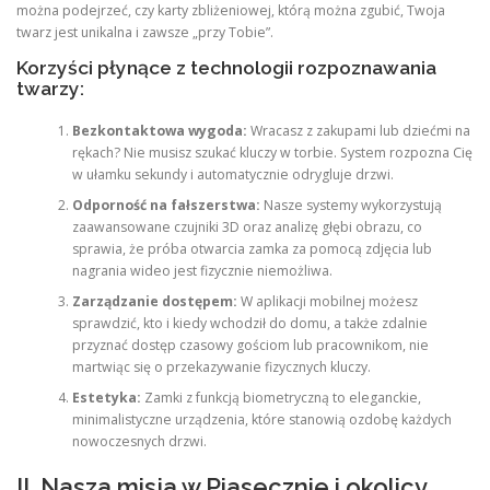
można podejrzeć, czy karty zbliżeniowej, którą można zgubić, Twoja
twarz jest unikalna i zawsze „przy Tobie”.
Korzyści płynące z technologii rozpoznawania
twarzy:
Bezkontaktowa wygoda:
Wracasz z zakupami lub dziećmi na
rękach? Nie musisz szukać kluczy w torbie. System rozpozna Cię
w ułamku sekundy i automatycznie odrygluje drzwi.
Odporność na fałszerstwa:
Nasze systemy wykorzystują
zaawansowane czujniki 3D oraz analizę głębi obrazu, co
sprawia, że próba otwarcia zamka za pomocą zdjęcia lub
nagrania wideo jest fizycznie niemożliwa.
Zarządzanie dostępem:
W aplikacji mobilnej możesz
sprawdzić, kto i kiedy wchodził do domu, a także zdalnie
przyznać dostęp czasowy gościom lub pracownikom, nie
martwiąc się o przekazywanie fizycznych kluczy.
Estetyka:
Zamki z funkcją biometryczną to eleganckie,
minimalistyczne urządzenia, które stanowią ozdobę każdych
nowoczesnych drzwi.
II. Nasza misja w Piasecznie i okolicy