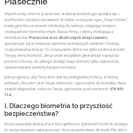
Piasecznie
Współczesny dom to przestrzeń, w której technologia spotyka się z
komfortem i bezpieczeństwem. W dobie rozwiązań typu „Smart Home”,
tradycyjne klucze powoli odchodzą do lamusa, ustępując miejsca
rozwiązaniom biometrycznym. Nasza firma, z dumą obsługująca
mieszkańców
Piaseczna oraz okolicznych miejscowości
,
specjalizuje się w instalacji najnowocześniejszych zamków z funkcją
rozpoznawania twarzy. To rozwiązanie, które nie tylko podnosi prestiż
Twojej nieruchomości, ale przede wszystkim gwarantuje najwyższy
poziom ochrony, do jakiego dostęp mają obecnie tylko najbardziej
zaawansowane systemy bezpieczeństwa.
Jeśli pragniesz, aby Twój dom stał się inteligentną fortecą, w której
jedynym „kluczem” jest Twoja obecność, zapraszamy do kontaktu. Nasz
zespół ekspertów czeka na Twoje zgłoszenie pod numerem:
570 933
114
.
I. Dlaczego biometria to przyszłość
bezpieczeństwa?
Rozpoznawanie twarzy (Face Recognition) w systemach kontroli dostępu
to szczyt inżynierii zabezpieczeń. W przeciwieństwie do kodu PIN, który