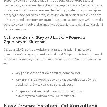
Systemy RCF MINI to odpowiedź na potrzeby osób, które szukają
dyskretnych, a zarazem niezwykle skutecznych rozwiązań w zarządzaniu
dostępem. Dzięki zaawansowanej technologii, systemy te pozwalają na
precyzyjne monitorowanie wejść i wyjść, oferując niezrównany poziom
ochrony przed nieautoryzowanym dostępem. Są idealnym wyborem dla
tych, którzy cenią sobie elegancję w połączeniu z surowymi standardami
bezpieczeństwa.
Cyfrowe Zamki (Keypad Lock) – Koniec z
Zgubionymi Kluczami
Czy zdarzyło Ci się kiedykolwiek stać przed drzwiami i nerwowo
przeszukiwać torbę w poszukiwaniu kluczy? Dzięki montażowi cyfrowych
zamków z klawiaturą, ten problem znika na zawsze. Nasze rozwiązania
to:
Wygoda:
Wchodzisz do domu za pomocą kodu.
Kontrola:
Możliwość nadawania czasowych dostępów dla
gości, kurierów czy serwisu sprzątającego.
Bezpieczeństwo:
Trudne do podrobienia kody i
automatyczna blokada drzwi po zamknięciu.
Nasz Proces Instalacji: Od Konsultacji