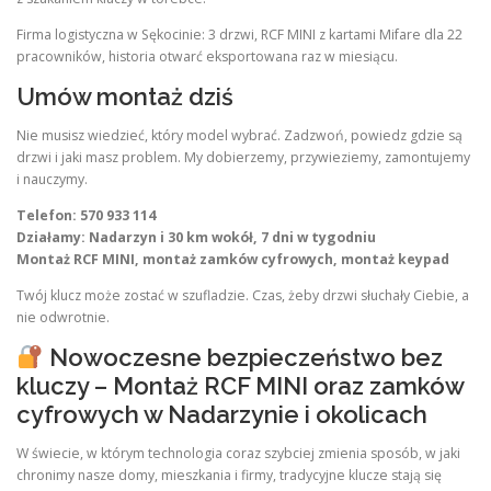
Firma logistyczna w Sękocinie: 3 drzwi, RCF MINI z kartami Mifare dla 22
pracowników, historia otwarć eksportowana raz w miesiącu.
Umów montaż dziś
Nie musisz wiedzieć, który model wybrać. Zadzwoń, powiedz gdzie są
drzwi i jaki masz problem. My dobierzemy, przywieziemy, zamontujemy
i nauczymy.
Telefon: 570 933 114
Działamy: Nadarzyn i 30 km wokół, 7 dni w tygodniu
Montaż RCF MINI, montaż zamków cyfrowych, montaż keypad
Twój klucz może zostać w szufladzie. Czas, żeby drzwi słuchały Ciebie, a
nie odwrotnie.
Nowoczesne bezpieczeństwo bez
kluczy – Montaż RCF MINI oraz zamków
cyfrowych w Nadarzynie i okolicach
W świecie, w którym technologia coraz szybciej zmienia sposób, w jaki
chronimy nasze domy, mieszkania i firmy, tradycyjne klucze stają się