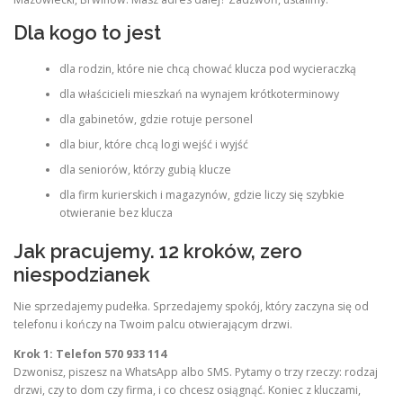
Dla kogo to jest
dla rodzin, które nie chcą chować klucza pod wycieraczką
dla właścicieli mieszkań na wynajem krótkoterminowy
dla gabinetów, gdzie rotuje personel
dla biur, które chcą logi wejść i wyjść
dla seniorów, którzy gubią klucze
dla firm kurierskich i magazynów, gdzie liczy się szybkie
otwieranie bez klucza
Jak pracujemy. 12 kroków, zero
niespodzianek
Nie sprzedajemy pudełka. Sprzedajemy spokój, który zaczyna się od
telefonu i kończy na Twoim palcu otwierającym drzwi.
Krok 1: Telefon 570 933 114
Dzwonisz, piszesz na WhatsApp albo SMS. Pytamy o trzy rzeczy: rodzaj
drzwi, czy to dom czy firma, i co chcesz osiągnąć. Koniec z kluczami,