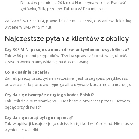
Dojazd w promieniu 20 km od Nadarzyna w cenie. Płatność
gotówka, BLIK, przelew. Faktura VAT na miejscu.
Zadzwoń 570 933 114, powiedz jakie masz drzwi, dostaniesz dokładną
wycenę w SMS w 15 minut.
Najczęstsze pytania klientów z okolicy
Czy RCF MINI pasuje do moich drzwi antywłamaniowych Gerda?
Tak, w 80 procent przypadków. Trzeba sprawdzić rozstaw i grubość.
Czasem wymieniamy wkładkę na dostosowaną.
Co jak padnie bateria?
Zamek piszczy przez tydzień wcześniej. Jeśli przegapisz, przykładasz
powerbank do portu awaryjnego albo używasz klucza mechanicznego.
Czy da się otworzyć z drugiego końca Polski?
Tak, jeśli dokupisz bramkę WiFi. Bez bramki otwierasz przez Bluetooth
będąc przy drzwiach.
Czy da się usunąć byłego najemcę?
Tak, w aplikacji kasujesz jego odcisk, kartę i kod w 10 sekund. Nie musisz
wymieniać wkładki.