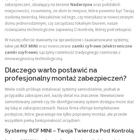
zabezpieczeń, działający na terenie
Nadarzyna
oraz pobliskich
miejscowości, rozumiemy, że dom to miejsce, które powinno być Twoją
osobistą twierdzą. Niezależnie od tego, czy mieszkasz w nowoczesnym
domu jednorodzinnym, czy zarządzasz lokalnym biurem, nasze
rozwiązania technologiczne zapewnią Ci kontrolę, której potrzebujesz.
W naszej ofercie stawiamy na sprawdzone i zaawansowane systemy,
takie jak
RCF MINI
oraz nowoczesne
zamki cyfrowe (elektroniczne
zamki szyfrowe)
. Łączymy rzetelność tradycyjnego rzemiosła z
innowacyjnością technologiczną.
Dlaczego warto postawić na
profesjonalny montaż zabezpieczeń?
Wiele osób próbuje instalować systemy samodzielnie, jednak w
przypadku zabezpieczeń, każdy detal ma znaczenie. Niewłaściwie
zamontowany zamek czy źle skonfigurowany system dostępu może stać
się luką w zabezpieczeniach. Nasza firma oferuje kompleksowe
podejście, które gwarantuje nie tylko poprawny montaż, ale przede
wszystkim pełną funkcjonalność urządzeń.
Systemy RCF MINI – Twoja Twierdza Pod Kontrolą