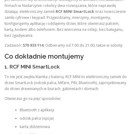
firmach w Nadarzynie i okolicy dwa rozwiązania, które naprawdę
działają: elektroniczny zamek
RCF MINI SmartLock
oraz nowoczesne
zamki cyfrowe i keypad. Przyjeżdżamy, mierzymy, montujemy,
konfigurujemy aplikację i oddajemy drzwi, które otwierasz palcem,
kartą, kodem albo telefonem. Bez wiercenia na oślep, bez bałaganu,
bez zgadywania.
Zadzwoń:
570 933 114
. Odbieramy od 7:00 do 21:00, także w soboty.
Co dokładnie montujemy
1. RCF MINI SmartLock
To nie jest zwykła klamka z baterią. RCF MINI to elektroniczny zamek do
drzwi SmartLock (odcisk palca, Mifare, PIN, Bluetooth), zaprojektowany
do drzwi drewnianych w biurach, gabinetach i domach.
Otwierasz go na pięć sposobów:
Bluetooth z aplikacji
odcisk palca (opcja)
karta zbliżeniowa