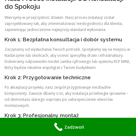
do Spokoju
Wierzymy w przejrzystość działań. Nasz proces instalacji został
zaprojektowany tak, aby zminimalizować niedogodności dla klienta,
zapewniając jednocześnie najwyższy standard wykonania.
Krok 1: Bezpłatna konsultacja i dobór systemu
Zaczynamy od wysłuchania Twoich potrzeb. Spotykamy się na miejscu w
Nadarzynie lub okolicach, aby ocenić specyfikę drzwi i infrastruktury.
Dobieramy odpowiedni model zamka cyfrowego lub systemu RCF MINI,
który będzie idealnie współgrał z Twoim budynkiem.
Krok 2: Przygotowanie techniczne
Po akceptacji projektu, nasz zespół przygotowuje niezbędne
komponenty. Zawsze dbamy o to, aby instalacja przebiegła sprawnie –
od demontażu starego osprzętu po zabezpieczenie otworów
montażowych.
Krok 3: Profesjonalny montaż
Nasi technicy to specjaliści z wieloletnim doświadczeniem. W przypadku
Zadzwoń
zamków z klawiaturą, dbamy o precyzyjne dopasowanie mechaniczne