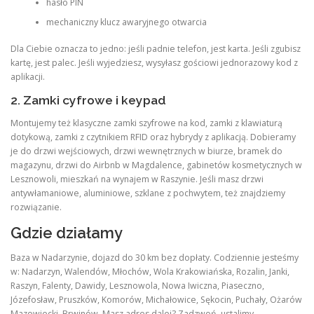
hasło PIN
mechaniczny klucz awaryjnego otwarcia
Dla Ciebie oznacza to jedno: jeśli padnie telefon, jest karta. Jeśli zgubisz
kartę, jest palec. Jeśli wyjedziesz, wysyłasz gościowi jednorazowy kod z
aplikacji.
2. Zamki cyfrowe i keypad
Montujemy też klasyczne zamki szyfrowe na kod, zamki z klawiaturą
dotykową, zamki z czytnikiem RFID oraz hybrydy z aplikacją. Dobieramy
je do drzwi wejściowych, drzwi wewnętrznych w biurze, bramek do
magazynu, drzwi do Airbnb w Magdalence, gabinetów kosmetycznych w
Lesznowoli, mieszkań na wynajem w Raszynie. Jeśli masz drzwi
antywłamaniowe, aluminiowe, szklane z pochwytem, też znajdziemy
rozwiązanie.
Gdzie działamy
Baza w Nadarzynie, dojazd do 30 km bez dopłaty. Codziennie jesteśmy
w: Nadarzyn, Walendów, Młochów, Wola Krakowiańska, Rozalin, Janki,
Raszyn, Falenty, Dawidy, Lesznowola, Nowa Iwiczna, Piaseczno,
Józefosław, Pruszków, Komorów, Michałowice, Sękocin, Puchały, Ożarów
Mazowiecki, Brwinów. Masz adres dalej? Zadzwoń, ustalimy.