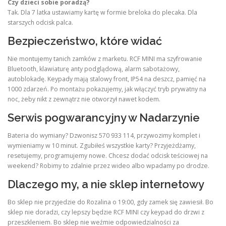
Czy dzieci sobie poradzą?
Tak. Dla 7 latka ustawiamy kartę w formie breloka do plecaka. Dla
starszych odcisk palca.
Bezpieczeństwo, które widać
Nie montujemy tanich zamków z marketu. RCF MINI ma szyfrowanie
Bluetooth, klawiaturę anty podglądową, alarm sabotażowy,
autoblokadę. Keypady mają stalowy front, IP54 na deszcz, pamięć na
1000 zdarzeń. Po montażu pokazujemy, jak włączyć tryb prywatny na
noc, żeby nikt z zewnątrz nie otworzył nawet kodem.
Serwis pogwarancyjny w Nadarzynie
Bateria do wymiany? Dzwonisz 570 933 114, przywozimy komplet i
wymieniamy w 10 minut. Zgubiłeś wszystkie karty? Przyjeżdżamy,
resetujemy, programujemy nowe. Chcesz dodać odcisk teściowej na
weekend? Robimy to zdalnie przez wideo albo wpadamy po drodze.
Dlaczego my, a nie sklep internetowy
Bo sklep nie przyjedzie do Rozalina o 19:00, gdy zamek się zawiesił. Bo
sklep nie doradzi, czy lepszy będzie RCF MINI czy keypad do drzwi z
przeszkleniem. Bo sklep nie weźmie odpowiedzialności za