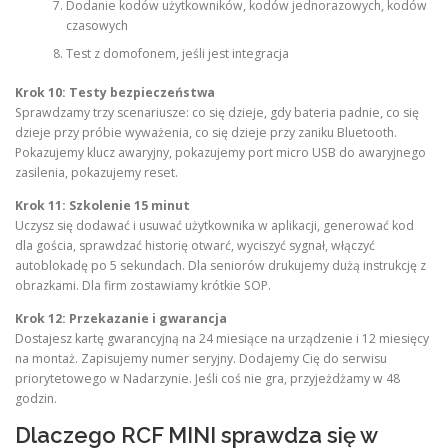
Dodanie kodów użytkowników, kodów jednorazowych, kodów
czasowych
Test z domofonem, jeśli jest integracja
Krok 10: Testy bezpieczeństwa
Sprawdzamy trzy scenariusze: co się dzieje, gdy bateria padnie, co się
dzieje przy próbie wyważenia, co się dzieje przy zaniku Bluetooth.
Pokazujemy klucz awaryjny, pokazujemy port micro USB do awaryjnego
zasilenia, pokazujemy reset.
Krok 11: Szkolenie 15 minut
Uczysz się dodawać i usuwać użytkownika w aplikacji, generować kod
dla gościa, sprawdzać historię otwarć, wyciszyć sygnał, włączyć
autoblokadę po 5 sekundach. Dla seniorów drukujemy dużą instrukcję z
obrazkami. Dla firm zostawiamy krótkie SOP.
Krok 12: Przekazanie i gwarancja
Dostajesz kartę gwarancyjną na 24 miesiące na urządzenie i 12 miesięcy
na montaż. Zapisujemy numer seryjny. Dodajemy Cię do serwisu
priorytetowego w Nadarzynie. Jeśli coś nie gra, przyjeżdżamy w 48
godzin.
Dlaczego RCF MINI sprawdza się w