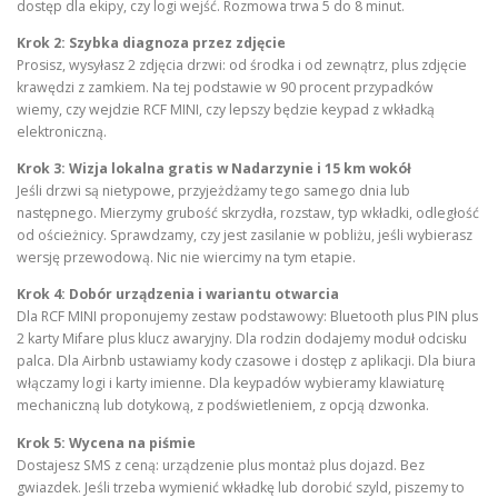
dostęp dla ekipy, czy logi wejść. Rozmowa trwa 5 do 8 minut.
Krok 2: Szybka diagnoza przez zdjęcie
Prosisz, wysyłasz 2 zdjęcia drzwi: od środka i od zewnątrz, plus zdjęcie
krawędzi z zamkiem. Na tej podstawie w 90 procent przypadków
wiemy, czy wejdzie RCF MINI, czy lepszy będzie keypad z wkładką
elektroniczną.
Krok 3: Wizja lokalna gratis w Nadarzynie i 15 km wokół
Jeśli drzwi są nietypowe, przyjeżdżamy tego samego dnia lub
następnego. Mierzymy grubość skrzydła, rozstaw, typ wkładki, odległość
od ościeżnicy. Sprawdzamy, czy jest zasilanie w pobliżu, jeśli wybierasz
wersję przewodową. Nic nie wiercimy na tym etapie.
Krok 4: Dobór urządzenia i wariantu otwarcia
Dla RCF MINI proponujemy zestaw podstawowy: Bluetooth plus PIN plus
2 karty Mifare plus klucz awaryjny. Dla rodzin dodajemy moduł odcisku
palca. Dla Airbnb ustawiamy kody czasowe i dostęp z aplikacji. Dla biura
włączamy logi i karty imienne. Dla keypadów wybieramy klawiaturę
mechaniczną lub dotykową, z podświetleniem, z opcją dzwonka.
Krok 5: Wycena na piśmie
Dostajesz SMS z ceną: urządzenie plus montaż plus dojazd. Bez
gwiazdek. Jeśli trzeba wymienić wkładkę lub dorobić szyld, piszemy to