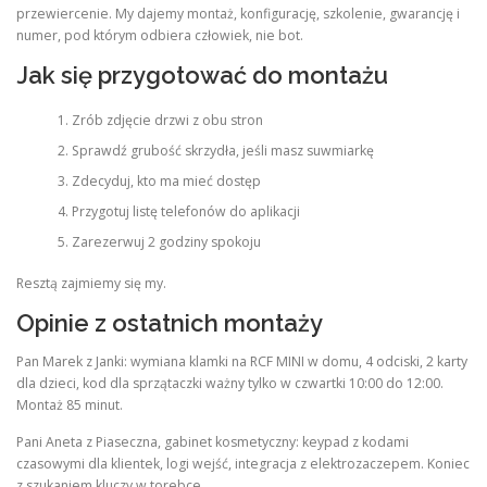
przewiercenie. My dajemy montaż, konfigurację, szkolenie, gwarancję i
numer, pod którym odbiera człowiek, nie bot.
Jak się przygotować do montażu
Zrób zdjęcie drzwi z obu stron
Sprawdź grubość skrzydła, jeśli masz suwmiarkę
Zdecyduj, kto ma mieć dostęp
Przygotuj listę telefonów do aplikacji
Zarezerwuj 2 godziny spokoju
Resztą zajmiemy się my.
Opinie z ostatnich montaży
Pan Marek z Janki: wymiana klamki na RCF MINI w domu, 4 odciski, 2 karty
dla dzieci, kod dla sprzątaczki ważny tylko w czwartki 10:00 do 12:00.
Montaż 85 minut.
Pani Aneta z Piaseczna, gabinet kosmetyczny: keypad z kodami
czasowymi dla klientek, logi wejść, integracja z elektrozaczepem. Koniec
z szukaniem kluczy w torebce.