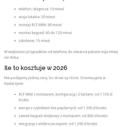
telefon i diagnoza: 10 minut
wizja lokalna: 20 minut
montaż RCF MINI: 90 minut
montaż keypad: 60 do 120 minut
szkolenie: 15 minut
W większości przypadków od telefonu do otwarcia palcem mija mniej
niż doba.
Ile to kosztuje w 2026
Nie podajemy jednej ceny, bo drzwi są różne. Orientacyjnie w
Nadarzynie:
RCF MINI z montażem, konfiguracją i 2 kartami: od 1 150 zł
brutto
wersja z czytnikiem linii papilarnych: od 1 390 zł brutto
zamek keypad dotykowy z montażem: od 890 zł brutto
integracja z elektrozaczepem: od 1 290 zł brutto