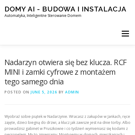
Skip
DOMY AI - BUDOWA I INSTALACJA
to
content
Automatyka, Inteligentne Sterowanie Domem
Menu
HOME
Nadarzyn otwiera się bez klucza. RCF
MINI i zamki cyfrowe z montażem
tego samego dnia
SMART DOM AI – AUTOMATYKA, INTELIGENTNE STEROWA
POSTED ON
JUNE 5, 2026
BY
ADMIN
BLOG
KONTAKT
Wyobraź sobie piątek w Nadarzynie. Wracasz z zakupów w Jankach, ręce
zajęte, dzieci biegną do drzwi, a klucz jak zawsze jest na dnie torby. Albo
prowadzisz gabinet w Pruszkowie i co tydzień wymieniasz się kodami z
personelem. My to zmieniamy. Montujemy w domach, mieszkaniach i