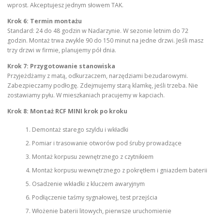
wprost. Akceptujesz jednym słowem TAK.
Krok 6: Termin montażu
Standard: 24 do 48 godzin w Nadarzynie. W sezonie letnim do 72
godzin. Montaż trwa zwykle 90 do 150 minut na jedne drzwi. Jeśli masz
trzy drzwi w firmie, planujemy pół dnia.
Krok 7: Przygotowanie stanowiska
Przyjeżdżamy z matą, odkurzaczem, narzędziami bezudarowymi.
Zabezpieczamy podłogę. Zdejmujemy starą klamkę, jeśli trzeba. Nie
zostawiamy pyłu. W mieszkaniach pracujemy w kapciach.
Krok 8: Montaż RCF MINI krok po kroku
Demontaż starego szyldu i wkładki
Pomiar i trasowanie otworów pod śruby prowadzące
Montaż korpusu zewnętrznego z czytnikiem
Montaż korpusu wewnętrznego z pokrętłem i gniazdem baterii
Osadzenie wkładki z kluczem awaryjnym
Podłączenie taśmy sygnałowej, test przejścia
Włożenie baterii litowych, pierwsze uruchomienie