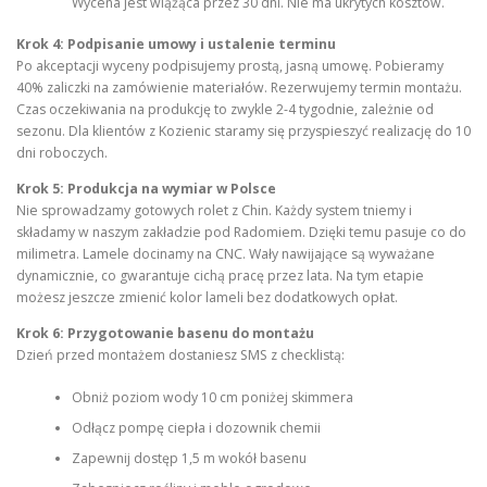
Wycena jest wiążąca przez 30 dni. Nie ma ukrytych kosztów.
Krok 4: Podpisanie umowy i ustalenie terminu
Po akceptacji wyceny podpisujemy prostą, jasną umowę. Pobieramy
40% zaliczki na zamówienie materiałów. Rezerwujemy termin montażu.
Czas oczekiwania na produkcję to zwykle 2-4 tygodnie, zależnie od
sezonu. Dla klientów z Kozienic staramy się przyspieszyć realizację do 10
dni roboczych.
Krok 5: Produkcja na wymiar w Polsce
Nie sprowadzamy gotowych rolet z Chin. Każdy system tniemy i
składamy w naszym zakładzie pod Radomiem. Dzięki temu pasuje co do
milimetra. Lamele docinamy na CNC. Wały nawijające są wyważane
dynamicznie, co gwarantuje cichą pracę przez lata. Na tym etapie
możesz jeszcze zmienić kolor lameli bez dodatkowych opłat.
Krok 6: Przygotowanie basenu do montażu
Dzień przed montażem dostaniesz SMS z checklistą:
Obniż poziom wody 10 cm poniżej skimmera
Odłącz pompę ciepła i dozownik chemii
Zapewnij dostęp 1,5 m wokół basenu