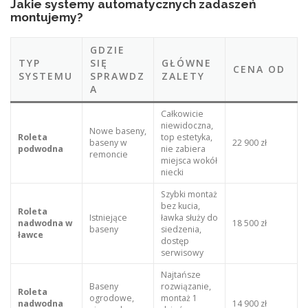
Jakie systemy automatycznych zadaszeń
montujemy?
GDZIE
TYP
SIĘ
GŁÓWNE
CENA OD
SYSTEMU
SPRAWDZ
ZALETY
A
Całkowicie
niewidoczna,
Nowe baseny,
Roleta
top estetyka,
baseny w
22 900 zł
podwodna
nie zabiera
remoncie
miejsca wokół
niecki
Szybki montaż
bez kucia,
Roleta
Istniejące
ławka służy do
nadwodna w
18 500 zł
baseny
siedzenia,
ławce
dostęp
serwisowy
Najtańsze
Baseny
rozwiązanie,
Roleta
ogrodowe,
montaż 1
nadwodna
14 900 zł