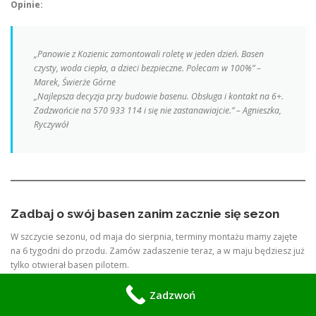
Opinie:
„Panowie z Kozienic zamontowali roletę w jeden dzień. Basen
czysty, woda ciepła, a dzieci bezpieczne. Polecam w 100%” –
Marek, Świerże Górne
„Najlepsza decyzja przy budowie basenu. Obsługa i kontakt na 6+.
Zadzwońcie na 570 933 114 i się nie zastanawiajcie.” – Agnieszka,
Ryczywół
Zadbaj o swój basen zanim zacznie się sezon
W szczycie sezonu, od maja do sierpnia, terminy montażu mamy zajęte
na 6 tygodni do przodu. Zamów zadaszenie teraz, a w maju będziesz już
tylko otwierał basen pilotem.
Zadzwoń: 570 933 114
Zadzwoń
Odwiedź nas: Kozienice, ul. Warszawska 35, pon-pt 9:00-17:00