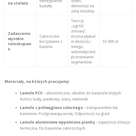
nieregularne
dzień,
na stelażu
kształty
demontaż na
zimę możliwy
Tworzy
„ogród
zimowy”,
Zadaszenie
Całoroczne
można pływać
wysokie
korzystanie z
w deszczu i
55 000 zł
teleskopow
basenu
śniegu,
e
automatyczne
przesuwanie
segmentów
Materiały, na których pracujemy:
Lamele PCV
– ekonomiczne, idealne do basenów krytych.
Kolory: biały, piaskowy, szary, niebieski.
Lamele z poliwęglanu solarnego
– transparentne lub
barwione. Podgrzewają wodę. Odporność na grad.
Lamele aluminiowe wypełnione pianką
– najwyższa izolacja
termiczna. Do basenów całorocznych.