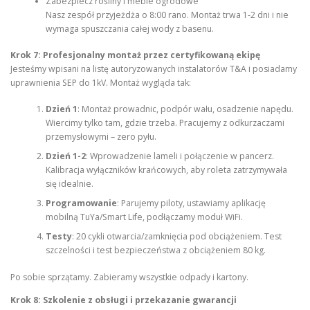
Zabezpiecz rośliny i meble ogrodowe
Nasz zespół przyjeżdża o 8:00 rano. Montaż trwa 1-2 dni i nie
wymaga spuszczania całej wody z basenu.
Krok 7: Profesjonalny montaż przez certyfikowaną ekipę
Jesteśmy wpisani na listę autoryzowanych instalatorów T&A i posiadamy
uprawnienia SEP do 1kV. Montaż wygląda tak:
Dzień 1
: Montaż prowadnic, podpór wału, osadzenie napędu.
Wiercimy tylko tam, gdzie trzeba. Pracujemy z odkurzaczami
przemysłowymi – zero pyłu.
Dzień 1-2
: Wprowadzenie lameli i połączenie w pancerz.
Kalibracja wyłączników krańcowych, aby roleta zatrzymywała
się idealnie.
Programowanie
: Parujemy piloty, ustawiamy aplikację
mobilną TuYa/Smart Life, podłączamy moduł WiFi.
Testy
: 20 cykli otwarcia/zamknięcia pod obciążeniem. Test
szczelności i test bezpieczeństwa z obciążeniem 80 kg.
Po sobie sprzątamy. Zabieramy wszystkie odpady i kartony.
Krok 8: Szkolenie z obsługi i przekazanie gwarancji