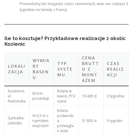
Prowadzimy też magazyn części zamiennych, więc nie czekasz 3
tygodnie na lamelę z Francji.
Ile to kosztuje? Przykładowe realizacje z okolic
Kozienic
CENA
WYMIA
TYP
BRUTT
CZAS
LOKALI
RY
SYSTE
O Z
REALIZ
ZACJA
BASEN
MU
MONT
ACJI
U
AŻEM
Kozienice,
Roleta w
8×4 m
ul.
ławce, PCV
19 400 zł
3 tygodnie
prostokąt
Radomska
szare
Roleta
9×3,5 m z
podwodn
Garbatka-
rzymskim
a,
31 800 zł
5 tygodni
Letnisko
wejściem
poliwęgla
n solar