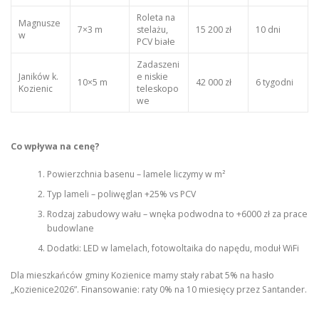
Roleta na
Magnusze
7×3 m
stelażu,
15 200 zł
10 dni
w
PCV białe
Zadaszeni
Janików k.
e niskie
10×5 m
42 000 zł
6 tygodni
Kozienic
teleskopo
we
Co wpływa na cenę?
Powierzchnia basenu – lamele liczymy w m²
Typ lameli – poliwęglan +25% vs PCV
Rodzaj zabudowy wału – wnęka podwodna to +6000 zł za prace
budowlane
Dodatki: LED w lamelach, fotowoltaika do napędu, moduł WiFi
Dla mieszkańców gminy Kozienice mamy stały rabat 5% na hasło
„Kozienice2026”. Finansowanie: raty 0% na 10 miesięcy przez Santander.