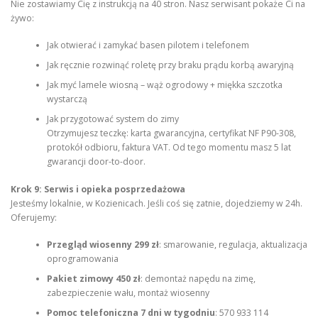
Nie zostawiamy Cię z instrukcją na 40 stron. Nasz serwisant pokaże Ci na
żywo:
Jak otwierać i zamykać basen pilotem i telefonem
Jak ręcznie rozwinąć roletę przy braku prądu korbą awaryjną
Jak myć lamele wiosną – wąż ogrodowy + miękka szczotka
wystarczą
Jak przygotować system do zimy
Otrzymujesz teczkę: karta gwarancyjna, certyfikat NF P90-308,
protokół odbioru, faktura VAT. Od tego momentu masz 5 lat
gwarancji door-to-door.
Krok 9: Serwis i opieka posprzedażowa
Jesteśmy lokalnie, w Kozienicach. Jeśli coś się zatnie, dojedziemy w 24h.
Oferujemy:
Przegląd wiosenny 299 zł
: smarowanie, regulacja, aktualizacja
oprogramowania
Pakiet zimowy 450 zł
: demontaż napędu na zimę,
zabezpieczenie wału, montaż wiosenny
Pomoc telefoniczna 7 dni w tygodniu
: 570 933 114