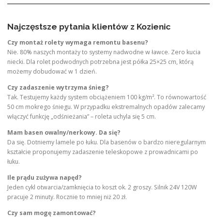
Najczęstsze pytania klientów z Kozienic
Czy montaż rolety wymaga remontu basenu?
Nie. 80% naszych montaży to systemy nadwodne w ławce. Zero kucia
niecki. Dla rolet podwodnych potrzebna jest półka 25×25 cm, którą
możemy dobudować w 1 dzień.
Czy zadaszenie wytrzyma śnieg?
Tak. Testujemy każdy system obciążeniem 100 kg/m². To równowartość
50 cm mokrego śniegu. W przypadku ekstremalnych opadów zalecamy
włączyć funkcję „odśnieżania” – roleta uchyla się 5 cm.
Mam basen owalny/nerkowy. Da się?
Da się. Dotniemy lamele po łuku. Dla basenów o bardzo nieregularnym
kształcie proponujemy zadaszenie teleskopowe z prowadnicami po
łuku.
Ile prądu zużywa napęd?
Jeden cykl otwarcia/zamknięcia to koszt ok. 2 groszy. Silnik 24V 120W
pracuje 2 minuty. Rocznie to mniej niż 20 zł.
Czy sam mogę zamontować?