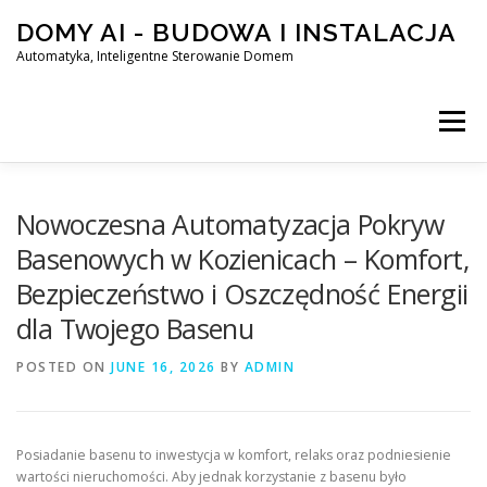
Skip
DOMY AI - BUDOWA I INSTALACJA
to
content
Automatyka, Inteligentne Sterowanie Domem
Menu
HOME
Nowoczesna Automatyzacja Pokryw
Basenowych w Kozienicach – Komfort,
Bezpieczeństwo i Oszczędność Energii
SMART DOM AI – AUTOMATYKA, INTELIGENTNE STEROWA
dla Twojego Basenu
POSTED ON
BLOG
JUNE 16, 2026
KONTAKT
BY
ADMIN
Posiadanie basenu to inwestycja w komfort, relaks oraz podniesienie
wartości nieruchomości. Aby jednak korzystanie z basenu było