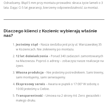
Odradzamy. Błąd 5 mm przy montażu prowadnic skraca życie lameli o 3
lata. Dając Ci 5 lat gwarancji, bierzemy odpowiedzialność za montaż.
Dlaczego klienci z Kozienic wybierają właśnie
nas?
Jesteśmy stąd
– Nasza siedziba jest przy ul. Warszawskiej 35
w Kozienicach. Nie znikniemy po montażu.
12 lat doświadczenia
– Ponad 340 zadaszeń zamontowanych
na Mazowszu. Poproś o adresy – zobaczysz nasze realizacje na
żywo.
Własna produkcja
– Nie jesteśmy pośrednikiem. Sami tniemy,
sami montujemy, sami serwisujemy.
Ekspresowy serwis
– Awaria w piątek o 17:00? W sobotę o
10:00 jesteśmy u Ciebie.
Transparentność
– Umowa na 2 strony A4. Zero gwiazdek i
małego druku.