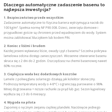
Dlaczego automatyczne zadaszenie basenu to
najlepsza inwestycja?
1. Bezpieczeństwo przede wszystkim
Zadaszenie automatyczne to fizyczna bariera wytrzymująca nacisk do
100 kg/m². Spełnia normę NF P90-308. Dzieci, zwierzęta domowe i
przypadkowi goście są chronieni przed wpadnięciem do wody. System
można zablokować kluczykiem lub kodem PIN.
2. Koniec z liśćmi i brudem
Każdej jesieni wyławiasz liście, owady i pył z basenu? Szczelna pokrywa
lamelowa odcina dostęp zanieczyszczeń. Wiosenne otwieranie basenu
skraca się z 2 dni do 2 godzin. Oszczędzasz na chemii basenowej nawet
60% rocznie.
3. Cieplejsza woda bez dodatkowych kosztów
Lamele z poliwęglanu solarnego działają jak kolektor słoneczny.
Podnoszą temperaturę wody o 4-8°C i ograniczają parowanie o 98%.
Mniej dogrzewania = niższe rachunki za prąd lub gaz. Sezon kąpielowy
wydłuża się z 3 do 6 miesięcy.
4. Wygoda na pilota
Zapomnij o ręcznym zwijaniu ciężkiej plandeki. Naciśnięcie jednego