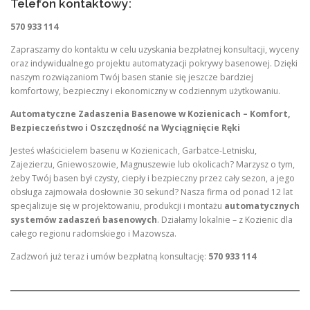
Telefon kontaktowy:
570 933 114
Zapraszamy do kontaktu w celu uzyskania bezpłatnej konsultacji, wyceny
oraz indywidualnego projektu automatyzacji pokrywy basenowej. Dzięki
naszym rozwiązaniom Twój basen stanie się jeszcze bardziej
komfortowy, bezpieczny i ekonomiczny w codziennym użytkowaniu.
Automatyczne Zadaszenia Basenowe w Kozienicach – Komfort,
Bezpieczeństwo i Oszczędność na Wyciągnięcie Ręki
Jesteś właścicielem basenu w Kozienicach, Garbatce-Letnisku,
Zajezierzu, Gniewoszowie, Magnuszewie lub okolicach? Marzysz o tym,
żeby Twój basen był czysty, ciepły i bezpieczny przez cały sezon, a jego
obsługa zajmowała dosłownie 30 sekund? Nasza firma od ponad 12 lat
specjalizuje się w projektowaniu, produkcji i montażu
automatycznych
systemów zadaszeń basenowych
. Działamy lokalnie – z Kozienic dla
całego regionu radomskiego i Mazowsza.
Zadzwoń już teraz i umów bezpłatną konsultację:
570 933 114