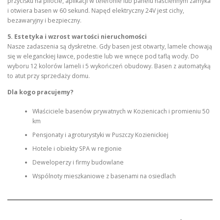
przycisku na pilocie, aplikacji w telefonie lub panelu naściennym zamyka
i otwiera basen w 60 sekund. Napęd elektryczny 24V jest cichy,
bezawaryjny i bezpieczny.
5. Estetyka i wzrost wartości nieruchomości
Nasze zadaszenia są dyskretne. Gdy basen jest otwarty, lamele chowają
się w eleganckiej ławce, podestie lub we wnęce pod taflą wody. Do
wyboru 12 kolorów lameli i 5 wykończeń obudowy. Basen z automatyką
to atut przy sprzedaży domu.
Dla kogo pracujemy?
Właściciele basenów prywatnych w Kozienicach i promieniu 50
km
Pensjonaty i agroturystyki w Puszczy Kozienickiej
Hotele i obiekty SPA w regionie
Deweloperzy i firmy budowlane
Wspólnoty mieszkaniowe z basenami na osiedlach