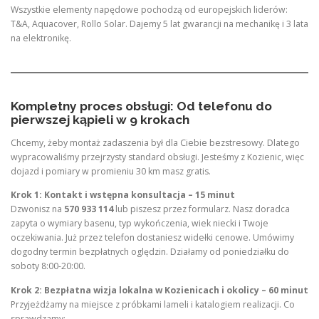
Wszystkie elementy napędowe pochodzą od europejskich liderów:
T&A, Aquacover, Rollo Solar. Dajemy 5 lat gwarancji na mechanikę i 3 lata
na elektronikę.
Kompletny proces obsługi: Od telefonu do
pierwszej kąpieli w 9 krokach
Chcemy, żeby montaż zadaszenia był dla Ciebie bezstresowy. Dlatego
wypracowaliśmy przejrzysty standard obsługi. Jesteśmy z Kozienic, więc
dojazd i pomiary w promieniu 30 km masz gratis.
Krok 1: Kontakt i wstępna konsultacja – 15 minut
Dzwonisz na
570 933 114
lub piszesz przez formularz. Nasz doradca
zapyta o wymiary basenu, typ wykończenia, wiek niecki i Twoje
oczekiwania. Już przez telefon dostaniesz widełki cenowe. Umówimy
dogodny termin bezpłatnych oględzin. Działamy od poniedziałku do
soboty 8:00-20:00.
Krok 2: Bezpłatna wizja lokalna w Kozienicach i okolicy – 60 minut
Przyjeżdżamy na miejsce z próbkami lameli i katalogiem realizacji. Co
sprawdzamy: