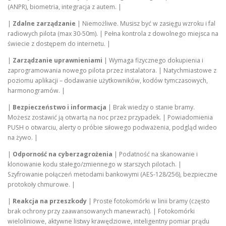
(ANPR), biometria, integracja z autem. |
|
Zdalne zarządzanie
| Niemożliwe. Musisz być w zasięgu wzroku i fal
radiowych pilota (max 30-50m). | Pełna kontrola z dowolnego miejsca na
świecie z dostępem do internetu. |
|
Zarządzanie uprawnieniami
| Wymaga fizycznego dokupienia i
zaprogramowania nowego pilota przez instalatora. | Natychmiastowe z
poziomu aplikacji – dodawanie użytkowników, kodów tymczasowych,
harmonogramów. |
|
Bezpieczeństwo i informacja
| Brak wiedzy o stanie bramy.
Możesz zostawić ją otwartą na noc przez przypadek. | Powiadomienia
PUSH o otwarciu, alerty o próbie siłowego podważenia, podgląd wideo
na żywo. |
|
Odporność na cyberzagrożenia
| Podatność na skanowanie i
klonowanie kodu stałego/zmiennego w starszych pilotach. |
Szyfrowanie połączeń metodami bankowymi (AES-128/256), bezpieczne
protokoły chmurowe. |
|
Reakcja na przeszkody
| Proste fotokomórki w linii bramy (często
brak ochrony przy zaawansowanych manewrach). | Fotokomórki
wieloliniowe, aktywne listwy krawędziowe, inteligentny pomiar prądu