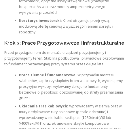
fotokomórki, optyczne listwy krawędziowe (krawędzie
bezpieczeństwa) oraz moduły amperometrycznego
wykrywania przeszkód.
Kosztorys inwestorski:
Klient otrzymuje przejrzystą,
modułową ofertę cenową z wyszczególnieniem sprzętu i
robocizny.
Krok 3: Prace Przygotowawcze i Infrastrukturalne
Przed przystąpieniem do montażu urządzeń pozycjonujemy i
przygotowujemy teren. Stabilna podbudowa i prawidłowe okablowanie
to fundament bezawaryjnej pracy systemu przez długie lata.
Prace ziemne i fundamentowe:
W przypadku montażu
szlabanów, zapór czy słupków bram wjazdowych, wykonujemy
precyzyjne wykopy i wylewamy zbrojone fundamenty
betonowe o głębokości dostosowanej do strefy przemarzania
gruntu.
Układanie tras kablowych:
Wprowadzamy w ziemię oraz w
mury dedykowane rury osłonowe (peszle ochronne) i
wprowadzamy w nie kable zasilające ($230\text{V}$ lub
$400\text{V}$) oraz ekranowane skrętki komputerowe i