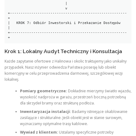
                           |

                           v

+-------------------------------------------------------
+

|   KROK 7: Odbiór Inwestorski i Przekazanie Dostępów   
|

+-------------------------------------------------------
Krok 1: Lokalny Audyt Techniczny i Konsultacja
Każde zapytanie ofertowe z Halinowa i okolic traktujemy jako unikalny
przypadek. Nasz inżynier odwiedza Państwa posesję lub obiekt
komercyjny w celu przeprowadzenia darmowej, szczegółowej wizji
lokalnej.
Pomiary geometryczne:
Dokładnie mierzymy światło wjazdu,
wysokość nadproża w garażu, przestrzeń boczną potrzebną
dla skrzydeł bramy oraz strukturę podłoża.
Inwentaryzacja instalacji:
Badamy istniejące okablowanie
zasilające i strukturalne. Jeśli obiekt jest w stanie surowym,
wyznaczamy optymalne trasy kablowe.
Wywiad z klientem:
Ustalamy specyficzne potrzeby