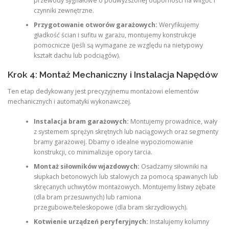
przewody sygnałowe o podwyższonej odporności na wilgoć i
czynniki zewnętrzne.
Przygotowanie otworów garażowych:
Weryfikujemy
gładkość ścian i sufitu w garażu, montujemy konstrukcje
pomocnicze (jeśli są wymagane ze względu na nietypowy
kształt dachu lub podciągów).
Krok 4: Montaż Mechaniczny i Instalacja Napędów
Ten etap dedykowany jest precyzyjnemu montażowi elementów
mechanicznych i automatyki wykonawczej.
Instalacja bram garażowych:
Montujemy prowadnice, wały
z systemem sprężyn skrętnych lub naciągowych oraz segmenty
bramy garażowej. Dbamy o idealne wypoziomowanie
konstrukcji, co minimalizuje opory tarcia.
Montaż siłowników wjazdowych:
Osadzamy siłowniki na
słupkach betonowych lub stalowych za pomocą spawanych lub
skręcanych uchwytów montażowych. Montujemy listwy zębate
(dla bram przesuwnych) lub ramiona
przegubowe/teleskopowe (dla bram skrzydłowych).
Kotwienie urządzeń peryferyjnych:
Instalujemy kolumny