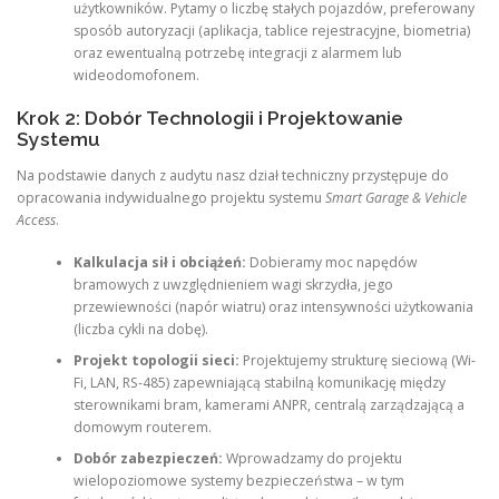
użytkowników. Pytamy o liczbę stałych pojazdów, preferowany
sposób autoryzacji (aplikacja, tablice rejestracyjne, biometria)
oraz ewentualną potrzebę integracji z alarmem lub
wideodomofonem.
Krok 2: Dobór Technologii i Projektowanie
Systemu
Na podstawie danych z audytu nasz dział techniczny przystępuje do
opracowania indywidualnego projektu systemu
Smart Garage & Vehicle
Access
.
Kalkulacja sił i obciążeń:
Dobieramy moc napędów
bramowych z uwzględnieniem wagi skrzydła, jego
przewiewności (napór wiatru) oraz intensywności użytkowania
(liczba cykli na dobę).
Projekt topologii sieci:
Projektujemy strukturę sieciową (Wi-
Fi, LAN, RS-485) zapewniającą stabilną komunikację między
sterownikami bram, kamerami ANPR, centralą zarządzającą a
domowym routerem.
Dobór zabezpieczeń:
Wprowadzamy do projektu
wielopoziomowe systemy bezpieczeństwa – w tym