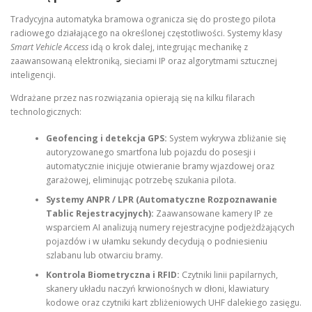
Tradycyjna automatyka bramowa ogranicza się do prostego pilota
radiowego działającego na określonej częstotliwości. Systemy klasy
Smart Vehicle Access
idą o krok dalej, integrując mechanikę z
zaawansowaną elektroniką, sieciami IP oraz algorytmami sztucznej
inteligencji.
Wdrażane przez nas rozwiązania opierają się na kilku filarach
technologicznych:
Geofencing i detekcja GPS:
System wykrywa zbliżanie się
autoryzowanego smartfona lub pojazdu do posesji i
automatycznie inicjuje otwieranie bramy wjazdowej oraz
garażowej, eliminując potrzebę szukania pilota.
Systemy ANPR / LPR (Automatyczne Rozpoznawanie
Tablic Rejestracyjnych):
Zaawansowane kamery IP ze
wsparciem AI analizują numery rejestracyjne podjeżdżających
pojazdów i w ułamku sekundy decydują o podniesieniu
szlabanu lub otwarciu bramy.
Kontrola Biometryczna i RFID:
Czytniki linii papilarnych,
skanery układu naczyń krwionośnych w dłoni, klawiatury
kodowe oraz czytniki kart zbliżeniowych UHF dalekiego zasięgu.