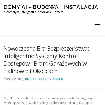
Skip
DOMY AI - BUDOWA I INSTALACJA
to
content
Automatyka, Inteligentne Sterowanie Domem
Menu
HOME
Nowoczesna Era Bezpieczeństwa:
Inteligentne Systemy Kontroli
Dostępów i Bram Garażowych w
SMART DOM AI – AUTOMATYKA, INTELIGENTNE STEROWA
Halinowie i Okolicach
POSTED ON
BLOG
JUNE 15, 2026
KONTAKT
BY
ADMIN
Współczesna architektura oraz dynamiczny rozwój technologiczny
zmieniają sposób, w jaki myślimy o zabezpieczeniu mienia. Pojęcie