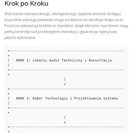
Krok po Kroku
Wdrożenie niezawodnego, inteligentnego systemu kontroli dostępu
pojazdów wymaga pedantycznego podejścia do każdego etapu prac.
Poniższa sekwencja kroków to standard, dzięki któremu nasi klienci mają
pełną kontrolę nad przebiegiem inwestycji i gwarancję najwyższej
jakości wykonania.
+-------------------------------------------------------
+

|   KROK 1: Lokalny Audyt Techniczny i Konsultacja      
|

+-------------------------------------------------------
+

                           |

                           v

+-------------------------------------------------------
+

|   KROK 2: Dobór Technologii i Projektowanie Systemu   
|

+-------------------------------------------------------
+

                           |

                           v

+-------------------------------------------------------
+
