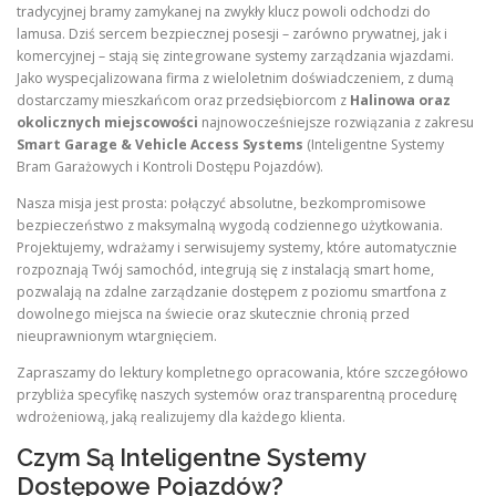
tradycyjnej bramy zamykanej na zwykły klucz powoli odchodzi do
lamusa. Dziś sercem bezpiecznej posesji – zarówno prywatnej, jak i
komercyjnej – stają się zintegrowane systemy zarządzania wjazdami.
Jako wyspecjalizowana firma z wieloletnim doświadczeniem, z dumą
dostarczamy mieszkańcom oraz przedsiębiorcom z
Halinowa oraz
okolicznych miejscowości
najnowocześniejsze rozwiązania z zakresu
Smart Garage & Vehicle Access Systems
(Inteligentne Systemy
Bram Garażowych i Kontroli Dostępu Pojazdów).
Nasza misja jest prosta: połączyć absolutne, bezkompromisowe
bezpieczeństwo z maksymalną wygodą codziennego użytkowania.
Projektujemy, wdrażamy i serwisujemy systemy, które automatycznie
rozpoznają Twój samochód, integrują się z instalacją smart home,
pozwalają na zdalne zarządzanie dostępem z poziomu smartfona z
dowolnego miejsca na świecie oraz skutecznie chronią przed
nieuprawnionym wtargnięciem.
Zapraszamy do lektury kompletnego opracowania, które szczegółowo
przybliża specyfikę naszych systemów oraz transparentną procedurę
wdrożeniową, jaką realizujemy dla każdego klienta.
Czym Są Inteligentne Systemy
Dostępowe Pojazdów?