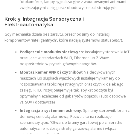
fotokomórek, lampy sygnalizacyjne z wbudowanymi antenami
zwiększającymi zasięg oraz obudowy central sterujących.
Krok 5: Integracja Sensoryczna i
Elektroautomatyka
Gdy mechanika działa bez zarzutu, przechodzimy do instalacji
komponentów “inteligentnych”, które nadają systemowi status
Smart
.
Podłączenie modułów sieciowych:
Instalujemy sterowniki IoT
pracujące w standardach Wi-Fi, Ethernet lub Z-Wave
bezpośrednio w płytach głównych napędów.
Montaż kamer ANPR i czytników:
Na dedykowanych
masztach lub słupkach wjazdowych instalujemy kamery do
rozpoznawania tablic rejestracyjnych oraz czytniki dalekiego
zasięgu RFID. Pozycjonujemy je tak, aby kąt odczytu był
optymalny niezależnie od gabarytów pojazdu (auto osobowe
vs. SUV / dostawcze).
Integracja z systemem ochrony:
Spinamy sterowniki bram z
domową centralą alarmową. Pozwala to na realizację
scenariuszy typu: “Otwarcie bramy garażowej po zmierzchu
automatycznie rozbraja strefę garażową alarmu i włącza