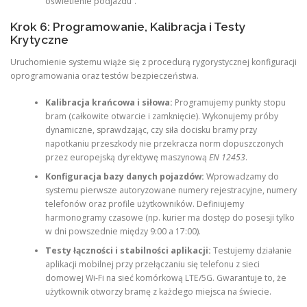
oświetlenie podjazdu”.
Krok 6: Programowanie, Kalibracja i Testy
Krytyczne
Uruchomienie systemu wiąże się z procedurą rygorystycznej konfiguracji
oprogramowania oraz testów bezpieczeństwa.
Kalibracja krańcowa i siłowa:
Programujemy punkty stopu
bram (całkowite otwarcie i zamknięcie). Wykonujemy próby
dynamiczne, sprawdzając, czy siła docisku bramy przy
napotkaniu przeszkody nie przekracza norm dopuszczonych
przez europejską dyrektywę maszynową
EN 12453
.
Konfiguracja bazy danych pojazdów:
Wprowadzamy do
systemu pierwsze autoryzowane numery rejestracyjne, numery
telefonów oraz profile użytkowników. Definiujemy
harmonogramy czasowe (np. kurier ma dostęp do posesji tylko
w dni powszednie między 9:00 a 17:00).
Testy łączności i stabilności aplikacji:
Testujemy działanie
aplikacji mobilnej przy przełączaniu się telefonu z sieci
domowej Wi-Fi na sieć komórkową LTE/5G. Gwarantuje to, że
użytkownik otworzy bramę z każdego miejsca na świecie.