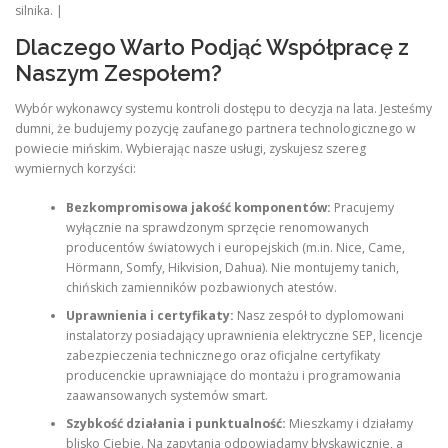
silnika. |
Dlaczego Warto Podjąć Współpracę z
Naszym Zespołem?
Wybór wykonawcy systemu kontroli dostępu to decyzja na lata. Jesteśmy
dumni, że budujemy pozycję zaufanego partnera technologicznego w
powiecie mińskim. Wybierając nasze usługi, zyskujesz szereg
wymiernych korzyści:
Bezkompromisowa jakość komponentów:
Pracujemy
wyłącznie na sprawdzonym sprzęcie renomowanych
producentów światowych i europejskich (m.in. Nice, Came,
Hörmann, Somfy, Hikvision, Dahua). Nie montujemy tanich,
chińskich zamienników pozbawionych atestów.
Uprawnienia i certyfikaty:
Nasz zespół to dyplomowani
instalatorzy posiadający uprawnienia elektryczne SEP, licencje
zabezpieczenia technicznego oraz oficjalne certyfikaty
producenckie uprawniające do montażu i programowania
zaawansowanych systemów smart.
Szybkość działania i punktualność:
Mieszkamy i działamy
blisko Ciebie. Na zapytania odpowiadamy błyskawicznie, a