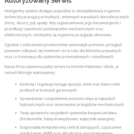
Autoryzowany Serwis
Inteligentny system dostępu pojazdów to skomplikowany organizm
techniczny pracujący w trudnych, zmiennych warunkach atmosferycznych
(mróz, deszcz, pył, upały). Aby zagwarantować jego bezawaryjność i
przedłużyć żywotność podzespołów mechanicznych oraz
elektronicznych, niezbędne są regularne przeglądy okresowe.
Zgodnie z zaleceniami producentów automatyki premium, przegląd
powinien odbywać się minimum raz w roku dla klientów prywatnych
oraz co 6 miesięcy dla systemów przemysłowych i osiedlowych.
Nasza firma zapewnia pełny serwis na terenie Halinowa i okolic, w
ramach którego wykonujemy:
Kontrolę i regulację naciągu sprężyn, linek oraz stanu rolek
jezdnych w bramach garażowych.
Sprawdzenie i uzupełnienie poziomu oleju w napędach
hydraulicznych oraz smarowanie przegubów mechanicznych.
Testy sprawności wszystkich systemów bezpieczeństwa
(fotokomórki, listwy krawędziowe, wyłączniki awaryjne).
Diagnostykę komputerową central sterujących, czyszczenie
optyki kamer ANPR oraz aktualizację oprogramowania