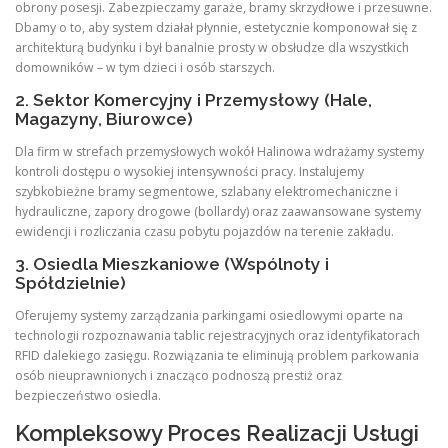
obrony posesji. Zabezpieczamy garaże, bramy skrzydłowe i przesuwne.
Dbamy o to, aby system działał płynnie, estetycznie komponował się z
architekturą budynku i był banalnie prosty w obsłudze dla wszystkich
domowników – w tym dzieci i osób starszych.
2. Sektor Komercyjny i Przemysłowy (Hale,
Magazyny, Biurowce)
Dla firm w strefach przemysłowych wokół Halinowa wdrażamy systemy
kontroli dostępu o wysokiej intensywności pracy. Instalujemy
szybkobieżne bramy segmentowe, szlabany elektromechaniczne i
hydrauliczne, zapory drogowe (bollardy) oraz zaawansowane systemy
ewidencji i rozliczania czasu pobytu pojazdów na terenie zakładu.
3. Osiedla Mieszkaniowe (Wspólnoty i
Spółdzielnie)
Oferujemy systemy zarządzania parkingami osiedlowymi oparte na
technologii rozpoznawania tablic rejestracyjnych oraz identyfikatorach
RFID dalekiego zasięgu. Rozwiązania te eliminują problem parkowania
osób nieuprawnionych i znacząco podnoszą prestiż oraz
bezpieczeństwo osiedla.
Kompleksowy Proces Realizacji Usługi