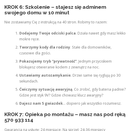
KROK 6: Szkolenie – stajesz się adminem
swojego domu w 10 minut
Nie zostawiamy Cię z instrukcją na 40 stron. Robimy to razem:
Dodajemy Twoje odciski palca
. Działa nawet gdy masz lekko
mokre ręce.
Tworzymy kody dla rodziny
. Stałe dla domowników,
czasowe dla gości.
Pokazujemy tryb “prywatność”
. Jednym przyciskiem
blokujesz otwieranie kodem z zewnątrz na noc.
Ustawiamy autozamykanie
. Drzwi same się ryglują po 30
sekundach.
Ćwiczymy sytuację awaryjną
. Co zrobić, gdy bateria padnie?
Gdzie jest styk 9V? Gdzie chowasz klucz awaryjny?
Dajesz nam 5 gwiazdek
… dopiero jak wszystko rozumiesz.
KROK 7: Opieka po montażu – masz nas pod ręką
570 933 114
Gwarancja na usługę: 24 miesiące. Na sprzęt: 24-36 miesięcy