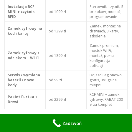
Instalacja RCF
Sterownik, czytnik, 5
MINI + czytnik
od 1099 zł
breloków, montaż,
RFID
programowanie
Zamek, montaż na
Zamek cyfrowy na
od 1399 zł
drzwiach, 3 karty,
kod i kartę
szkolenie
Zamek premium,
mostek Wi-Fi,
Zamek cyfrowy z
od 1899 zł
montaż, pełna
odciskem + Wi-Fi
konfiguracja
aplikacji
Serwis / wymiana
Dojazd Legionowo
baterii / nowe
od 99 zł
gratis, usługa na
kody
miejscu
RCF MINI + zamek
Pakiet Furtka +
od 2299 zł
cyfrowy, RABAT 200
Drzwi
zł za komplet
Zadzwoń
Dla wspólnot, deweloperów i firm: wyceny indywidualne. Duże zlecenia
= duże rabaty. Zadzwoń
570 933 114
.