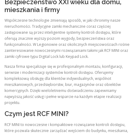
Bezpieczeństwo XXI wieku dla domu,
mieszkania i firmy
Współczesne technologie zmieniają sposób, w jaki chronimy nasze
nieruchomości. Tradycyjne zamki mechaniczne coraz częściej
zastępowane są przez inteligentne systemy kontroli dostępu, które
oferują znacznie wyższy poziom wygody, bezpieczeństwa oraz
funkcjonalności. W Legionowie oraz okolicznych miejscowościach rośnie
zainteresowanie nowoczesnymi rozwiązaniami takimi jak RCF MINI oraz
zamki cyfrowe typu Digital Lock lub Keypad Lock.
Nasza firma specjalizuje się w profesjonalnym montażu, konfiguracji,
serwisie i modernizacji systemów kontroli dostępu. Oferujemy
kompleksową obsługę dla klientów indywidualnych, wspólnot
mieszkaniowych, przedsiębiorstw, biur, magazynów oraz obiektów
komercyjnych. Dzięki wieloletniemu doświadczeniu zapewniamy
najwyższą jakość usług i pełne wsparcie na każdym etapie realizacji
projektu.
Czym jest RCF MINI?
RCF MINI to nowoczesne i kompaktowe rozwiązanie kontroli dostępu,
które pozwala skutecznie zarządzać wejściem do budynku, mieszkania,