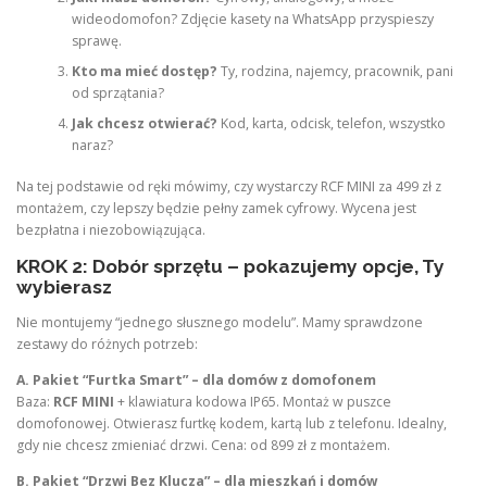
wideodomofon? Zdjęcie kasety na WhatsApp przyspieszy
sprawę.
Kto ma mieć dostęp?
Ty, rodzina, najemcy, pracownik, pani
od sprzątania?
Jak chcesz otwierać?
Kod, karta, odcisk, telefon, wszystko
naraz?
Na tej podstawie od ręki mówimy, czy wystarczy RCF MINI za 499 zł z
montażem, czy lepszy będzie pełny zamek cyfrowy. Wycena jest
bezpłatna i niezobowiązująca.
KROK 2: Dobór sprzętu – pokazujemy opcje, Ty
wybierasz
Nie montujemy “jednego słusznego modelu”. Mamy sprawdzone
zestawy do różnych potrzeb:
A. Pakiet “Furtka Smart” – dla domów z domofonem
Baza:
RCF MINI
+ klawiatura kodowa IP65. Montaż w puszce
domofonowej. Otwierasz furtkę kodem, kartą lub z telefonu. Idealny,
gdy nie chcesz zmieniać drzwi. Cena: od 899 zł z montażem.
B. Pakiet “Drzwi Bez Klucza” – dla mieszkań i domów