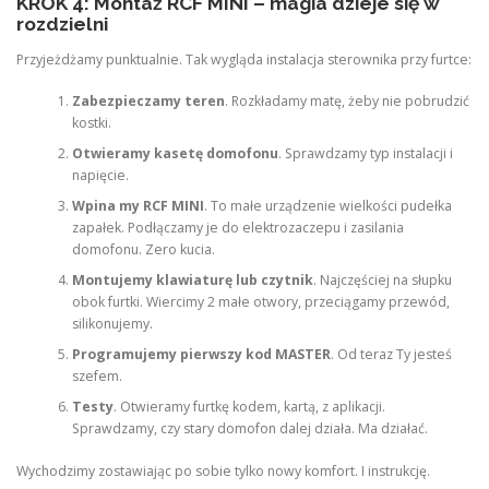
KROK 4: Montaż RCF MINI – magia dzieje się w
rozdzielni
Przyjeżdżamy punktualnie. Tak wygląda instalacja sterownika przy furtce:
Zabezpieczamy teren
. Rozkładamy matę, żeby nie pobrudzić
kostki.
Otwieramy kasetę domofonu
. Sprawdzamy typ instalacji i
napięcie.
Wpina my RCF MINI
. To małe urządzenie wielkości pudełka
zapałek. Podłączamy je do elektrozaczepu i zasilania
domofonu. Zero kucia.
Montujemy klawiaturę lub czytnik
. Najczęściej na słupku
obok furtki. Wiercimy 2 małe otwory, przeciągamy przewód,
silikonujemy.
Programujemy pierwszy kod MASTER
. Od teraz Ty jesteś
szefem.
Testy
. Otwieramy furtkę kodem, kartą, z aplikacji.
Sprawdzamy, czy stary domofon dalej działa. Ma działać.
Wychodzimy zostawiając po sobie tylko nowy komfort. I instrukcję.