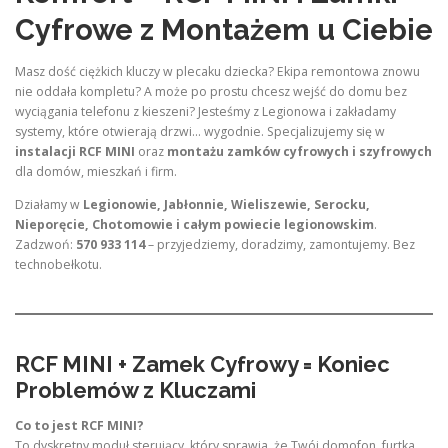
Cyfrowe z Montażem u Ciebie
Masz dość ciężkich kluczy w plecaku dziecka? Ekipa remontowa znowu
nie oddała kompletu? A może po prostu chcesz wejść do domu bez
wyciągania telefonu z kieszeni? Jesteśmy z Legionowa i zakładamy
systemy, które otwierają drzwi… wygodnie. Specjalizujemy się w
instalacji RCF MINI
oraz
montażu zamków cyfrowych i szyfrowych
dla domów, mieszkań i firm.
Działamy w
Legionowie, Jabłonnie, Wieliszewie, Serocku,
Nieporęcie, Chotomowie i całym powiecie legionowskim
.
Zadzwoń:
570 933 114
– przyjedziemy, doradzimy, zamontujemy. Bez
technobełkotu.
RCF MINI + Zamek Cyfrowy = Koniec
Problemów z Kluczami
Co to jest RCF MINI?
To dyskretny moduł sterujący, który sprawia, że Twój domofon, furtka