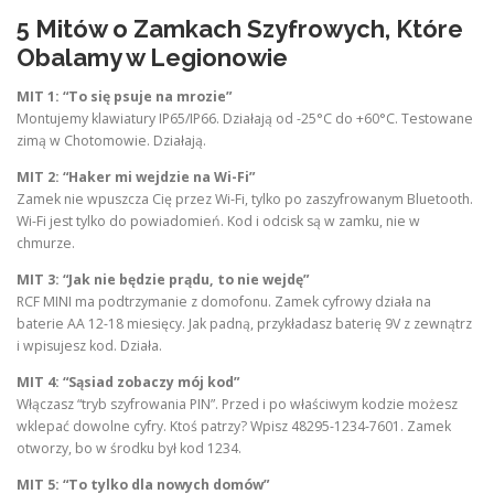
5 Mitów o Zamkach Szyfrowych, Które
Obalamy w Legionowie
MIT 1: “To się psuje na mrozie”
Montujemy klawiatury IP65/IP66. Działają od -25°C do +60°C. Testowane
zimą w Chotomowie. Działają.
MIT 2: “Haker mi wejdzie na Wi-Fi”
Zamek nie wpuszcza Cię przez Wi-Fi, tylko po zaszyfrowanym Bluetooth.
Wi-Fi jest tylko do powiadomień. Kod i odcisk są w zamku, nie w
chmurze.
MIT 3: “Jak nie będzie prądu, to nie wejdę”
RCF MINI ma podtrzymanie z domofonu. Zamek cyfrowy działa na
baterie AA 12-18 miesięcy. Jak padną, przykładasz baterię 9V z zewnątrz
i wpisujesz kod. Działa.
MIT 4: “Sąsiad zobaczy mój kod”
Włączasz “tryb szyfrowania PIN”. Przed i po właściwym kodzie możesz
wklepać dowolne cyfry. Ktoś patrzy? Wpisz 48295-1234-7601. Zamek
otworzy, bo w środku był kod 1234.
MIT 5: “To tylko dla nowych domów”