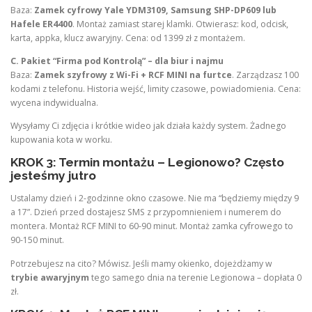
Baza:
Zamek cyfrowy Yale YDM3109, Samsung SHP-DP609 lub
Hafele ER4400
. Montaż zamiast starej klamki. Otwierasz: kod, odcisk,
karta, appka, klucz awaryjny. Cena: od 1399 zł z montażem.
C. Pakiet “Firma pod Kontrolą” – dla biur i najmu
Baza:
Zamek szyfrowy z Wi-Fi + RCF MINI na furtce
. Zarządzasz 100
kodami z telefonu. Historia wejść, limity czasowe, powiadomienia. Cena:
wycena indywidualna.
Wysyłamy Ci zdjęcia i krótkie wideo jak działa każdy system. Żadnego
kupowania kota w worku.
KROK 3: Termin montażu – Legionowo? Często
jesteśmy jutro
Ustalamy dzień i 2-godzinne okno czasowe. Nie ma “będziemy między 9
a 17”. Dzień przed dostajesz SMS z przypomnieniem i numerem do
montera. Montaż RCF MINI to 60-90 minut. Montaż zamka cyfrowego to
90-150 minut.
Potrzebujesz na cito? Mówisz. Jeśli mamy okienko, dojeżdżamy w
trybie awaryjnym
tego samego dnia na terenie Legionowa – dopłata 0
zł.