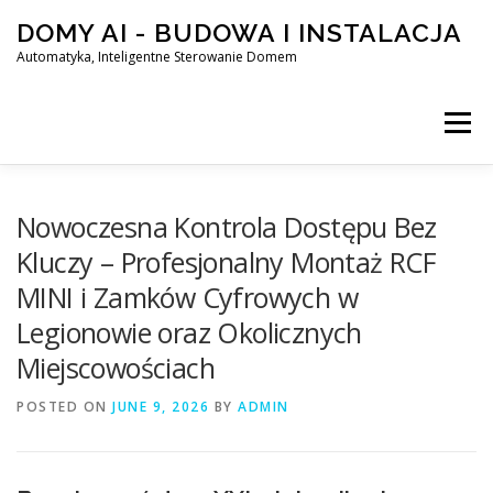
Skip
DOMY AI - BUDOWA I INSTALACJA
to
content
Automatyka, Inteligentne Sterowanie Domem
Menu
HOME
Nowoczesna Kontrola Dostępu Bez
Kluczy – Profesjonalny Montaż RCF
MINI i Zamków Cyfrowych w
SMART DOM AI – AUTOMATYKA, INTELIGENTNE STEROWA
Legionowie oraz Okolicznych
Miejscowościach
BLOG
KONTAKT
POSTED ON
JUNE 9, 2026
BY
ADMIN