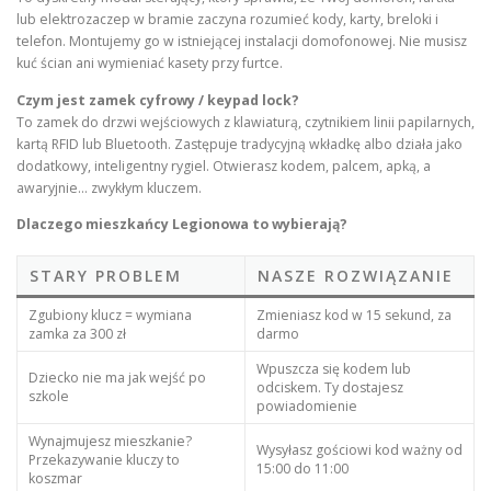
lub elektrozaczep w bramie zaczyna rozumieć kody, karty, breloki i
telefon. Montujemy go w istniejącej instalacji domofonowej. Nie musisz
kuć ścian ani wymieniać kasety przy furtce.
Czym jest zamek cyfrowy / keypad lock?
To zamek do drzwi wejściowych z klawiaturą, czytnikiem linii papilarnych,
kartą RFID lub Bluetooth. Zastępuje tradycyjną wkładkę albo działa jako
dodatkowy, inteligentny rygiel. Otwierasz kodem, palcem, apką, a
awaryjnie… zwykłym kluczem.
Dlaczego mieszkańcy Legionowa to wybierają?
STARY PROBLEM
NASZE ROZWIĄZANIE
Zgubiony klucz = wymiana
Zmieniasz kod w 15 sekund, za
zamka za 300 zł
darmo
Wpuszcza się kodem lub
Dziecko nie ma jak wejść po
odciskem. Ty dostajesz
szkole
powiadomienie
Wynajmujesz mieszkanie?
Wysyłasz gościowi kod ważny od
Przekazywanie kluczy to
15:00 do 11:00
koszmar