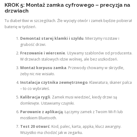
KROK 5: Montaż zamka cyfrowego – precyzja na
drzwiach
Tu diabeł tkwi w szczegółach. Źle wycięty otwór i zamek będzie pobierał
baterię w tydzień.
Demontaż starej klamki i szyldu
. Mierzymy rozstaw i
grubość drzwi.
Frezowanie i wiercenie
. Używamy szablonów od producenta.
W drzwiach stalowych idzie wolniej, ale bez uszkodzeń.
Montaż korpusu zamka
. Przewody chowamy w skrzydle,
żeby nic nie wisiało.
Instalacja czytnika zewnętrznego
. Klawiatura, skaner palca
– to co wybrałeś.
Kalibracja rygli
. Zamek musi wiedzieć, kiedy drzwi są
domknięte. Ustawiamy czujniki.
Parowanie z aplikacją
. Łączymy zamek z Twoim Wi-Fi lub
mostkiem Bluetooth.
Test 20 otwarć
. Kod, palec, karta, appka, klucz awaryjny.
Wszystko ma chodzić jak w zegarku.