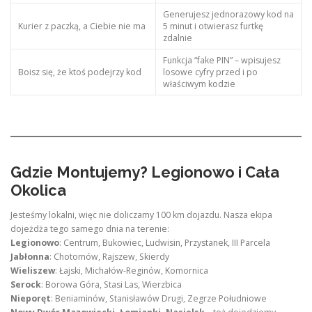
Generujesz jednorazowy kod na
Kurier z paczką, a Ciebie nie ma
5 minut i otwierasz furtkę
zdalnie
Funkcja “fake PIN” – wpisujesz
Boisz się, że ktoś podejrzy kod
losowe cyfry przed i po
właściwym kodzie
Gdzie Montujemy? Legionowo i Cała
Okolica
Jesteśmy lokalni, więc nie doliczamy 100 km dojazdu. Nasza ekipa
dojeżdża tego samego dnia na terenie:
Legionowo
: Centrum, Bukowiec, Ludwisin, Przystanek, III Parcela
Jabłonna
: Chotomów, Rajszew, Skierdy
Wieliszew
: Łajski, Michałów-Reginów, Komornica
Serock
: Borowa Góra, Stasi Las, Wierzbica
Nieporęt
: Beniaminów, Stanisławów Drugi, Zegrze Południowe