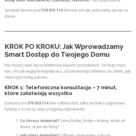
Nowy Dwór Mazowiecki, Łomianki, Nasielsk
– też dojedziemy.
Sprawdź termin pod
570 933 114
. Montaż od ręki, jeśli mamy sprzęt na
stanie.
KROK PO KROKU: Jak Wprowadzamy
Smart Dostęp do Twojego Domu
Nie musisz znać się na elektrozaczepach i protokołach. Od tego masz
nas. Oto jak wygląda współpraca, od pierwszego telefonu do chwili, gdy
otworzysz furtkę palcem.
KROK 1: Telefoniczna konsultacja – 7 minut,
które załatwiają wszystko
Dzwonisz na
570 933 114
. Nie odbiera bot, tylko technik z Legionowa.
Pytamy o 4 rzeczy, więc przygotuj odpowiedzi:
Co chcesz otwierać?
Samą furtkę, furtkę + bramę, drzwi do
domu, drzwi do firmy?
Jaki masz domofon?
Cyfrowy, analogowy, a może