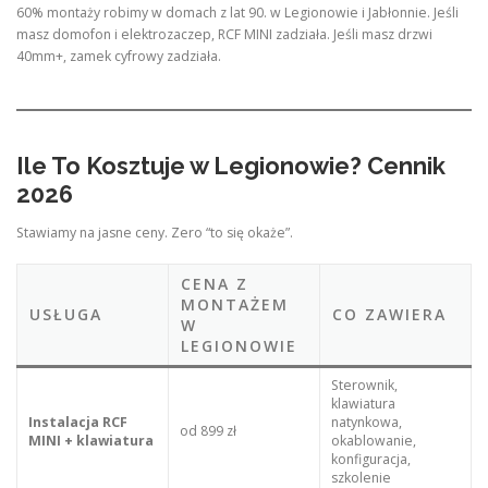
60% montaży robimy w domach z lat 90. w Legionowie i Jabłonnie. Jeśli
masz domofon i elektrozaczep, RCF MINI zadziała. Jeśli masz drzwi
40mm+, zamek cyfrowy zadziała.
Ile To Kosztuje w Legionowie? Cennik
2026
Stawiamy na jasne ceny. Zero “to się okaże”.
CENA Z
MONTAŻEM
USŁUGA
CO ZAWIERA
W
LEGIONOWIE
Sterownik,
klawiatura
Instalacja RCF
natynkowa,
od 899 zł
MINI + klawiatura
okablowanie,
konfiguracja,
szkolenie