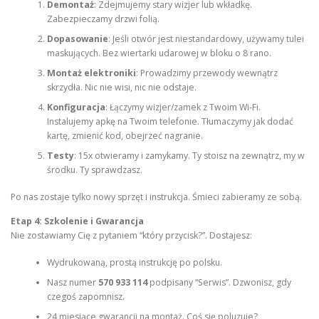
Demontaż
: Zdejmujemy stary wizjer lub wkładkę.
Zabezpieczamy drzwi folią.
Dopasowanie
: Jeśli otwór jest niestandardowy, używamy tulei
maskujących. Bez wiertarki udarowej w bloku o 8 rano.
Montaż elektroniki
: Prowadzimy przewody wewnątrz
skrzydła. Nic nie wisi, nic nie odstaje.
Konfiguracja
: Łączymy wizjer/zamek z Twoim Wi-Fi.
Instalujemy apkę na Twoim telefonie. Tłumaczymy jak dodać
kartę, zmienić kod, obejrzeć nagranie.
Testy
: 15x otwieramy i zamykamy. Ty stoisz na zewnątrz, my w
środku. Ty sprawdzasz.
Po nas zostaje tylko nowy sprzęt i instrukcja. Śmieci zabieramy ze sobą.
Etap 4: Szkolenie i Gwarancja
Nie zostawiamy Cię z pytaniem “który przycisk?”. Dostajesz:
Wydrukowaną, prostą instrukcję po polsku.
Nasz numer
570 933 114
podpisany “Serwis”. Dzwonisz, gdy
czegoś zapomnisz.
24 miesiące gwarancji na montaż. Coś się poluzuje?