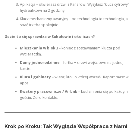
Aplikacja – otwierasz drzwi z Kanarów. Wysyłasz “klucz cyfrowy”
hydraulikowi na 2 godziny.
Klucz mechaniczny awaryjny – bo technologia to technologia, a
spać trzeba spokojnie.
Gdzie to się sprawdza w Sokołowie i okolicach?
Mieszkania w bloku
– koniec z zostawianiem klucza pod
wycieraczką.
Domy jednorodzinne
– furtka + drzwi wejściowe na jednej
karcie.
Biura i gabinety
– wiesz, kto i o której wszedł. Raport masz w
apce.
Kwatery pracownicze / Airbnb
– kod zmienia się po każdym
gościu. Zero kontaktu.
Krok po Kroku: Tak Wygląda Współpraca z Nami