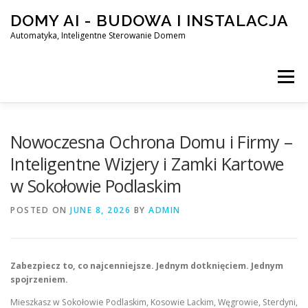
Skip
DOMY AI - BUDOWA I INSTALACJA
to
content
Automatyka, Inteligentne Sterowanie Domem
Menu
HOME
Nowoczesna Ochrona Domu i Firmy –
Inteligentne Wizjery i Zamki Kartowe
w Sokołowie Podlaskim
SMART DOM AI – AUTOMATYKA, INTELIGENTNE STEROWA
POSTED ON
JUNE 8, 2026
BY
ADMIN
BLOG
KONTAKT
Zabezpiecz to, co najcenniejsze. Jednym dotknięciem. Jednym
spojrzeniem.
Mieszkasz w Sokołowie Podlaskim, Kosowie Lackim, Węgrowie, Sterdyni,