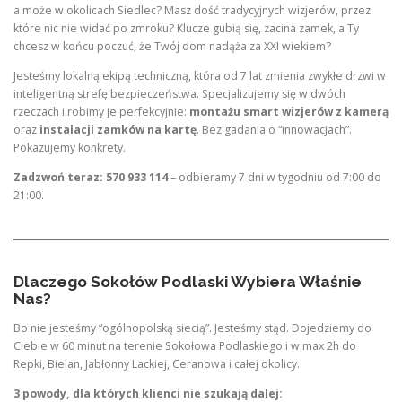
a może w okolicach Siedlec? Masz dość tradycyjnych wizjerów, przez
które nic nie widać po zmroku? Klucze gubią się, zacina zamek, a Ty
chcesz w końcu poczuć, że Twój dom nadąża za XXI wiekiem?
Jesteśmy lokalną ekipą techniczną, która od 7 lat zmienia zwykłe drzwi w
inteligentną strefę bezpieczeństwa. Specjalizujemy się w dwóch
rzeczach i robimy je perfekcyjnie:
montażu smart wizjerów z kamerą
oraz
instalacji zamków na kartę
. Bez gadania o “innowacjach”.
Pokazujemy konkrety.
Zadzwoń teraz: 570 933 114
– odbieramy 7 dni w tygodniu od 7:00 do
21:00.
Dlaczego Sokołów Podlaski Wybiera Właśnie
Nas?
Bo nie jesteśmy “ogólnopolską siecią”. Jesteśmy stąd. Dojedziemy do
Ciebie w 60 minut na terenie Sokołowa Podlaskiego i w max 2h do
Repki, Bielan, Jabłonny Lackiej, Ceranowa i całej okolicy.
3 powody, dla których klienci nie szukają dalej: