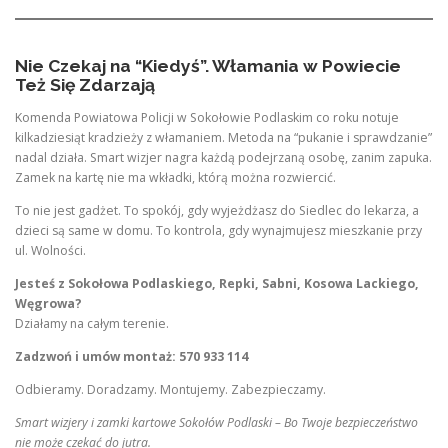
Nie Czekaj na “Kiedyś”. Włamania w Powiecie
Też Się Zdarzają
Komenda Powiatowa Policji w Sokołowie Podlaskim co roku notuje
kilkadziesiąt kradzieży z włamaniem. Metoda na “pukanie i sprawdzanie”
nadal działa. Smart wizjer nagra każdą podejrzaną osobę, zanim zapuka.
Zamek na kartę nie ma wkładki, którą można rozwiercić.
To nie jest gadżet. To spokój, gdy wyjeżdżasz do Siedlec do lekarza, a
dzieci są same w domu. To kontrola, gdy wynajmujesz mieszkanie przy
ul. Wolności.
Jesteś z Sokołowa Podlaskiego, Repki, Sabni, Kosowa Lackiego,
Węgrowa?
Działamy na całym terenie.
Zadzwoń i umów montaż: 570 933 114
Odbieramy. Doradzamy. Montujemy. Zabezpieczamy.
Smart wizjery i zamki kartowe Sokołów Podlaski – Bo Twoje bezpieczeństwo
nie może czekać do jutra.