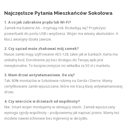
Najczęstsze Pytania Mieszkańców Sokołowa
1. A co jak zabraknie prądu lub Wi-Fi?
Zamek ma baterie AA – trzymają rok. Rozładują się? Przyłożysz
powerbank do portu USB i wejdziesz. Wizjer ma własny akumulator. A
klucz awaryjny działa zawsze.
2. Czy sąsiad może zhakować mój zamek?
Nasze zamki mają szyfrowanie AES-128, takie jak w bankach. Karta ma
unikalny kod. Dorobienie jej bez dostępu do Twojej apki jest
niewykonalne. To bezpieczniejsze niż wkładka za 50 zł z marketu.
3. Mam drzwi antywłamaniowe. Da się?
Tak. 80% montażów w Sokołowie robimy na Gerda i Dierre. Mamy
certyfikowane zamki wpuszczane, które nie tracą klasy antywłamaniowej
drzwi.
4. Czy wiercicie w drzwiach od wspólnoty?
Nie. Smart wizjer montujemy w istniejący otwór. Zamek wpuszczany
wymaga zgody wspólnoty – podpowiemy jak napisać pismo. Mamy też
modele nawierzchniowe bez ingerencji w skrzydło.