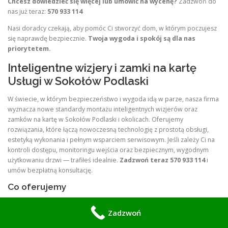
Chcesz dowiedzieć się więcej lub umówić na wycenę?
Zadzwoń do
nas już teraz:
570 933 114
Nasi doradcy czekają, aby pomóc Ci stworzyć dom, w którym poczujesz
się naprawdę bezpiecznie.
Twoja wygoda i spokój są dla nas
priorytetem.
Inteligentne wizjery i zamki na kartę
Usługi w Sokołów Podlaski
W świecie, w którym bezpieczeństwo i wygoda idą w parze, nasza firma
wyznacza nowe standardy montażu inteligentnych wizjerów oraz
zamków na kartę w Sokołów Podlaski i okolicach. Oferujemy
rozwiązania, które łączą nowoczesną technologię z prostotą obsługi,
estetyką wykonania i pełnym wsparciem serwisowym. Jeśli zależy Ci na
kontroli dostępu, monitoringu wejścia oraz bezpiecznym, wygodnym
użytkowaniu drzwi — trafiłeś idealnie.
Zadzwoń teraz 570 933 114
i
umów bezpłatną konsultację.
Co oferujemy
Inteligentne wizjery
— kamery do drzwi z funkcją podglądu
Zadzwoń
na żywo, nagrywaniem, powiadomieniami na telefon oraz
możliwością dwukierunkowej komunikacji.