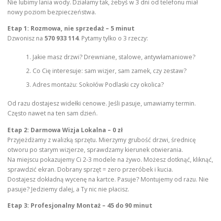
Nie lubimy lania wody. Działamy tak, żebyś w 3 dni od telefonu miał
nowy poziom bezpieczeństwa.
Etap 1: Rozmowa, nie sprzedaż – 5 minut
Dzwonisz na
570 933 114
. Pytamy tylko o 3 rzeczy:
Jakie masz drzwi? Drewniane, stalowe, antywłamaniowe?
Co Cię interesuje: sam wizjer, sam zamek, czy zestaw?
Adres montażu: Sokołów Podlaski czy okolica?
Od razu dostajesz widełki cenowe. Jeśli pasuje, umawiamy termin.
Często nawet na ten sam dzień.
Etap 2: Darmowa Wizja Lokalna – 0 zł
Przyjeżdżamy z walizką sprzętu. Mierzymy grubość drzwi, średnicę
otworu po starym wizjerze, sprawdzamy kierunek otwierania.
Na miejscu pokazujemy Ci 2-3 modele na żywo. Możesz dotknąć, kliknąć,
sprawdzić ekran. Dobrany sprzęt = zero przeróbek i kucia.
Dostajesz dokładną wycenę na kartce. Pasuje? Montujemy od razu. Nie
pasuje? Jedziemy dalej, a Ty nic nie płacisz.
Etap 3: Profesjonalny Montaż – 45 do 90 minut