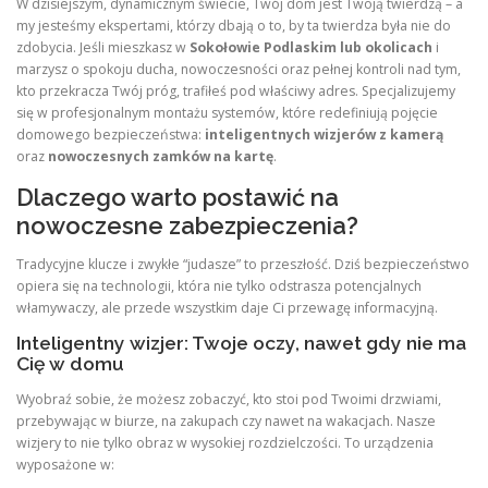
W dzisiejszym, dynamicznym świecie, Twój dom jest Twoją twierdzą – a
my jesteśmy ekspertami, którzy dbają o to, by ta twierdza była nie do
zdobycia. Jeśli mieszkasz w
Sokołowie Podlaskim lub okolicach
i
marzysz o spokoju ducha, nowoczesności oraz pełnej kontroli nad tym,
kto przekracza Twój próg, trafiłeś pod właściwy adres. Specjalizujemy
się w profesjonalnym montażu systemów, które redefiniują pojęcie
domowego bezpieczeństwa:
inteligentnych wizjerów z kamerą
oraz
nowoczesnych zamków na kartę
.
Dlaczego warto postawić na
nowoczesne zabezpieczenia?
Tradycyjne klucze i zwykłe “judasze” to przeszłość. Dziś bezpieczeństwo
opiera się na technologii, która nie tylko odstrasza potencjalnych
włamywaczy, ale przede wszystkim daje Ci przewagę informacyjną.
Inteligentny wizjer: Twoje oczy, nawet gdy nie ma
Cię w domu
Wyobraź sobie, że możesz zobaczyć, kto stoi pod Twoimi drzwiami,
przebywając w biurze, na zakupach czy nawet na wakacjach. Nasze
wizjery to nie tylko obraz w wysokiej rozdzielczości. To urządzenia
wyposażone w: