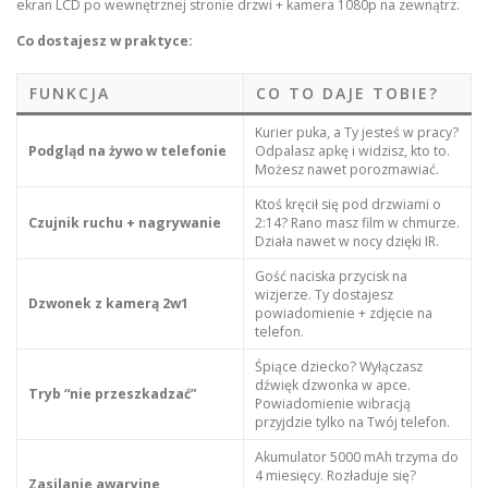
ekran LCD po wewnętrznej stronie drzwi + kamera 1080p na zewnątrz.
Co dostajesz w praktyce:
FUNKCJA
CO TO DAJE TOBIE?
Kurier puka, a Ty jesteś w pracy?
Podgląd na żywo w telefonie
Odpalasz apkę i widzisz, kto to.
Możesz nawet porozmawiać.
Ktoś kręcił się pod drzwiami o
Czujnik ruchu + nagrywanie
2:14? Rano masz film w chmurze.
Działa nawet w nocy dzięki IR.
Gość naciska przycisk na
wizjerze. Ty dostajesz
Dzwonek z kamerą 2w1
powiadomienie + zdjęcie na
telefon.
Śpiące dziecko? Wyłączasz
dźwięk dzwonka w apce.
Tryb “nie przeszkadzać”
Powiadomienie wibracją
przyjdzie tylko na Twój telefon.
Akumulator 5000 mAh trzyma do
4 miesięcy. Rozładuje się?
Zasilanie awaryjne