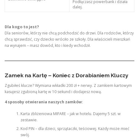
Podłączasz powerbank i działa
dalej.
Dla kogo to jest?
Dla seniorów, którzy nie chcą podchodzić do drzwi. Dla rodziców, którzy
chcą sprawdzić, czy dziecko wróciło ze szkoły. Dla właścicieli mieszkań
na wynajem – masz dowód, kto i kiedy wchodził.
Zamek na Kartę – Koniec z Dorabianiem Kluczy
Zgubiłeś klucze? Wymiana wkładki 200 zł + nerwy. Z zamkiem kartowym
kasujesz zgubioną kartę w 10 sekund i dodajesz nową.
4 sposoby otwierania naszych zamków:
Karta zbliżeniowa MIFARE – jak w hotelu. Dajemy 5 szt. w
zestawie.
Kod PIN – dla dzieci, sprzątaczki, teściowej. Każdy może mieć
swój.