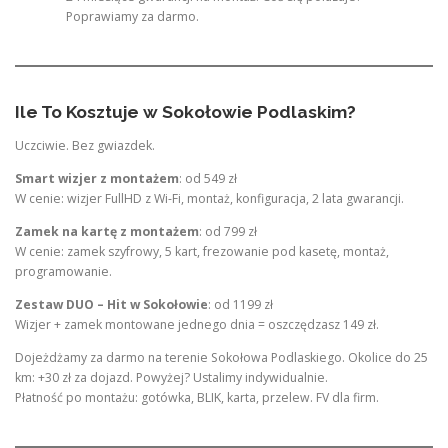
Poprawiamy za darmo.
Ile To Kosztuje w Sokołowie Podlaskim?
Uczciwie. Bez gwiazdek.
Smart wizjer z montażem
: od 549 zł
W cenie: wizjer FullHD z Wi-Fi, montaż, konfiguracja, 2 lata gwarancji.
Zamek na kartę z montażem
: od 799 zł
W cenie: zamek szyfrowy, 5 kart, frezowanie pod kasetę, montaż,
programowanie.
Zestaw DUO – Hit w Sokołowie
: od 1199 zł
Wizjer + zamek montowane jednego dnia = oszczędzasz 149 zł.
Dojeżdżamy za darmo na terenie Sokołowa Podlaskiego. Okolice do 25
km: +30 zł za dojazd. Powyżej? Ustalimy indywidualnie.
Płatność po montażu: gotówka, BLIK, karta, przelew. FV dla firm.