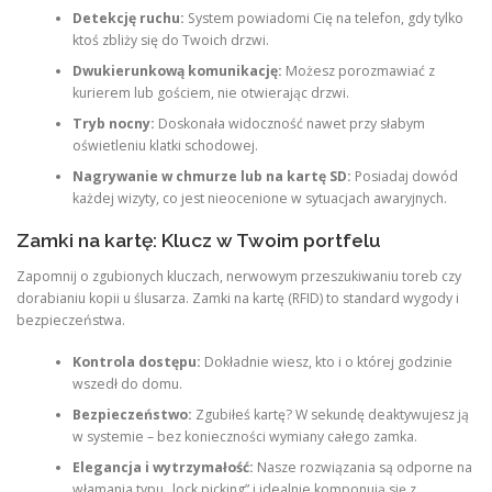
Detekcję ruchu:
System powiadomi Cię na telefon, gdy tylko
ktoś zbliży się do Twoich drzwi.
Dwukierunkową komunikację:
Możesz porozmawiać z
kurierem lub gościem, nie otwierając drzwi.
Tryb nocny:
Doskonała widoczność nawet przy słabym
oświetleniu klatki schodowej.
Nagrywanie w chmurze lub na kartę SD:
Posiadaj dowód
każdej wizyty, co jest nieocenione w sytuacjach awaryjnych.
Zamki na kartę: Klucz w Twoim portfelu
Zapomnij o zgubionych kluczach, nerwowym przeszukiwaniu toreb czy
dorabianiu kopii u ślusarza. Zamki na kartę (RFID) to standard wygody i
bezpieczeństwa.
Kontrola dostępu:
Dokładnie wiesz, kto i o której godzinie
wszedł do domu.
Bezpieczeństwo:
Zgubiłeś kartę? W sekundę deaktywujesz ją
w systemie – bez konieczności wymiany całego zamka.
Elegancja i wytrzymałość:
Nasze rozwiązania są odporne na
włamania typu „lock picking” i idealnie komponują się z