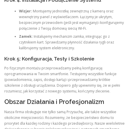
Krok 4: Instalacja i Podłączenie Systemu
Wizjer:
Montujemy jednostkę zewnętrzną z kamerą oraz
wewnętrzny panel z wyświetlaczem. Łączymy je ukrytym,
bezpiecznym przewodem (jeśli jest wymagany) i konfigurujemy
połączenie z Twoją domową siecią Wi-Fi.
Zamek:
Instalujemy mechanizm zamka, integrując go z
czytnikiem kart. Sprawdzamy płynność działania rygli oraz
kalibrujemy system elektroniczny.
Krok 5: Konfiguracja, Testy i Szkolenie
Po fizycznym montażu przeprowadzamy pełną konfigurację
oprogramowania w Twoim smartfonie. Testujemy wszystkie funkcje
(powiadomienia, zapis, dostęp kartą) i przeprowadzamy krótkie
szkolenie z obsługi urządzenia. Dopiero gdy upewnimy się, że w pełni
rozumiesz, jak korzystać z nowego systemu, kończymy zlecenie.
Obszar Działania i Profesjonalizm
Nasza firma obsługuje nie tylko samą Przysuchę, ale także wszystkie
okoliczne miejscowości. Rozumiemy, że bezpieczeństwo domu to
priorytet dla każdej rodziny i każdego przedsiębiorcy. Nasze wieloletnie