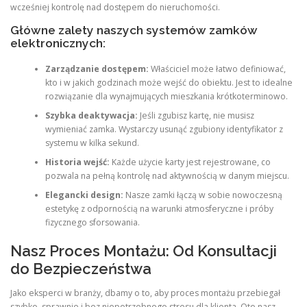
wcześniej kontrolę nad dostępem do nieruchomości.
Główne zalety naszych systemów zamków
elektronicznych:
Zarządzanie dostępem:
Właściciel może łatwo definiować,
kto i w jakich godzinach może wejść do obiektu. Jest to idealne
rozwiązanie dla wynajmujących mieszkania krótkoterminowo.
Szybka deaktywacja:
Jeśli zgubisz kartę, nie musisz
wymieniać zamka. Wystarczy usunąć zgubiony identyfikator z
systemu w kilka sekund.
Historia wejść:
Każde użycie karty jest rejestrowane, co
pozwala na pełną kontrolę nad aktywnością w danym miejscu.
Elegancki design:
Nasze zamki łączą w sobie nowoczesną
estetykę z odpornością na warunki atmosferyczne i próby
fizycznego sforsowania.
Nasz Proces Montażu: Od Konsultacji
do Bezpieczeństwa
Jako eksperci w branży, dbamy o to, aby proces montażu przebiegał
szybko, sprawnie i bez niepotrzebnego stresu dla klienta. Oto nasz