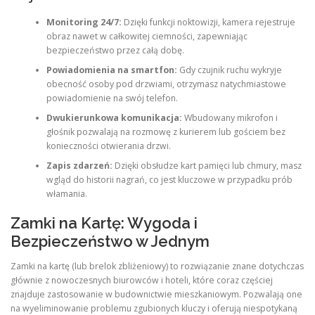
Monitoring 24/7:
Dzięki funkcji noktowizji, kamera rejestruje
obraz nawet w całkowitej ciemności, zapewniając
bezpieczeństwo przez całą dobę.
Powiadomienia na smartfon:
Gdy czujnik ruchu wykryje
obecność osoby pod drzwiami, otrzymasz natychmiastowe
powiadomienie na swój telefon.
Dwukierunkowa komunikacja:
Wbudowany mikrofon i
głośnik pozwalają na rozmowę z kurierem lub gościem bez
konieczności otwierania drzwi.
Zapis zdarzeń:
Dzięki obsłudze kart pamięci lub chmury, masz
wgląd do historii nagrań, co jest kluczowe w przypadku prób
włamania.
Zamki na Kartę: Wygoda i
Bezpieczeństwo w Jednym
Zamki na kartę (lub brelok zbliżeniowy) to rozwiązanie znane dotychczas
głównie z nowoczesnych biurowców i hoteli, które coraz częściej
znajduje zastosowanie w budownictwie mieszkaniowym. Pozwalają one
na wyeliminowanie problemu zgubionych kluczy i oferują niespotykaną