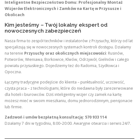
Inteligentne Bezpieczeństwo Domu: Profesjonalny Montaż
Wizjerów Elektronicznych i Zamków na Kartę w Przysusze i
Okolicach
Kim jesteśmy – Twój lokalny ekspert od
nowoczesnych zabezpieczeń
Nasza firma to zespół techników i instalatorów z Przysuchy, którzy od lat
specjalizują się w nowoczesnych systemach kontroli dostępu. Działamy
na terenie
Przysuchy oraz okolicznych miejscowości
: Rusinów,
Potworów, Wieniawa, Borkowice, Klwów, Odrzywół, Gielniów i całego
powiatu przysuskiego. Dojedziemy też do Radomia, Szydłowca i
Opoczna.
Łączymy tradycyjne podejście do klienta – punktualność, uczciwość,
czysta praca – z technologiami, które do niedawna były zarezerwowane
dla hoteli i biurowców. Dziś inteligentny wizjer czy zamek na kartę
możesz mieć w swoim mieszkaniu, domu jednorodzinnym, pensjonacie
lub firmie.
Zadzwoń i umów bezpłatną konsultację: 570 933 114
Działamy 7 dni w tygodniu, 8:00–20:00. Awaryjne otwarcia i serwis 24/7.