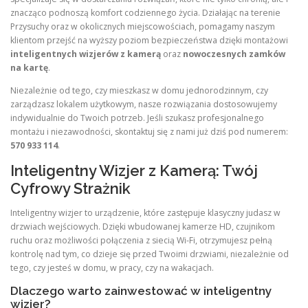
znacząco podnoszą komfort codziennego życia. Działając na terenie
Przysuchy oraz w okolicznych miejscowościach, pomagamy naszym
klientom przejść na wyższy poziom bezpieczeństwa dzięki montażowi
inteligentnych wizjerów z kamerą
oraz
nowoczesnych zamków
na kartę
.
Niezależnie od tego, czy mieszkasz w domu jednorodzinnym, czy
zarządzasz lokalem użytkowym, nasze rozwiązania dostosowujemy
indywidualnie do Twoich potrzeb. Jeśli szukasz profesjonalnego
montażu i niezawodności, skontaktuj się z nami już dziś pod numerem:
570 933 114
.
Inteligentny Wizjer z Kamerą: Twój
Cyfrowy Strażnik
Inteligentny wizjer to urządzenie, które zastępuje klasyczny judasz w
drzwiach wejściowych. Dzięki wbudowanej kamerze HD, czujnikom
ruchu oraz możliwości połączenia z siecią Wi-Fi, otrzymujesz pełną
kontrolę nad tym, co dzieje się przed Twoimi drzwiami, niezależnie od
tego, czy jesteś w domu, w pracy, czy na wakacjach.
Dlaczego warto zainwestować w inteligentny
wizjer?