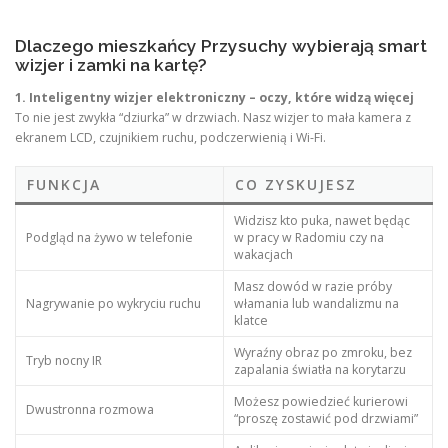
Dlaczego mieszkańcy Przysuchy wybierają smart
wizjer i zamki na kartę?
1. Inteligentny wizjer elektroniczny – oczy, które widzą więcej
To nie jest zwykła “dziurka” w drzwiach. Nasz wizjer to mała kamera z
ekranem LCD, czujnikiem ruchu, podczerwienią i Wi-Fi.
FUNKCJA
CO ZYSKUJESZ
Widzisz kto puka, nawet będąc
Podgląd na żywo w telefonie
w pracy w Radomiu czy na
wakacjach
Masz dowód w razie próby
Nagrywanie po wykryciu ruchu
włamania lub wandalizmu na
klatce
Wyraźny obraz po zmroku, bez
Tryb nocny IR
zapalania światła na korytarzu
Możesz powiedzieć kurierowi
Dwustronna rozmowa
“proszę zostawić pod drzwiami”