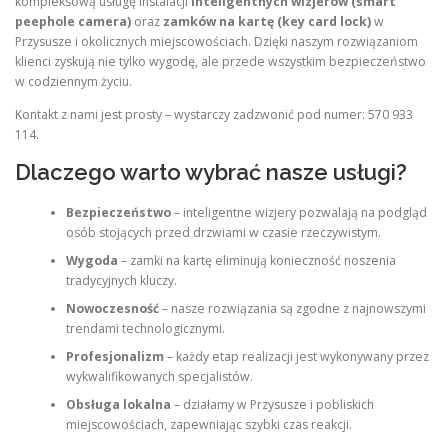
kompleksową usługę instalacji
inteligentnych wizjerów (smart
peephole camera)
oraz
zamków na kartę (key card lock)
w
Przysusze i okolicznych miejscowościach. Dzięki naszym rozwiązaniom
klienci zyskują nie tylko wygodę, ale przede wszystkim bezpieczeństwo
w codziennym życiu.
Kontakt z nami jest prosty – wystarczy zadzwonić pod numer: 570 933
114.
Dlaczego warto wybrać nasze usługi?
Bezpieczeństwo
– inteligentne wizjery pozwalają na podgląd
osób stojących przed drzwiami w czasie rzeczywistym.
Wygoda
– zamki na kartę eliminują konieczność noszenia
tradycyjnych kluczy.
Nowoczesność
– nasze rozwiązania są zgodne z najnowszymi
trendami technologicznymi.
Profesjonalizm
– każdy etap realizacji jest wykonywany przez
wykwalifikowanych specjalistów.
Obsługa lokalna
– działamy w Przysusze i pobliskich
miejscowościach, zapewniając szybki czas reakcji.