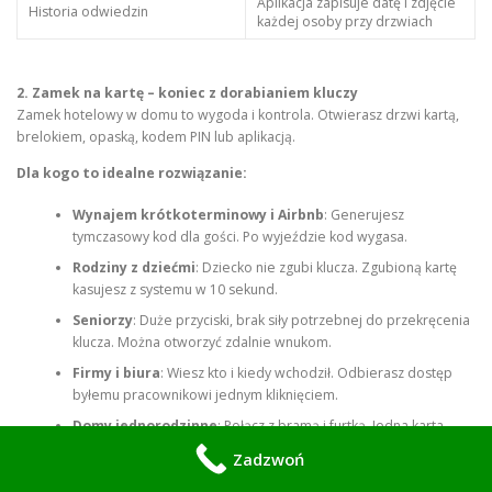
Aplikacja zapisuje datę i zdjęcie
Historia odwiedzin
każdej osoby przy drzwiach
2. Zamek na kartę – koniec z dorabianiem kluczy
Zamek hotelowy w domu to wygoda i kontrola. Otwierasz drzwi kartą,
brelokiem, opaską, kodem PIN lub aplikacją.
Dla kogo to idealne rozwiązanie:
Wynajem krótkoterminowy i Airbnb
: Generujesz
tymczasowy kod dla gości. Po wyjeździe kod wygasa.
Rodziny z dziećmi
: Dziecko nie zgubi klucza. Zgubioną kartę
kasujesz z systemu w 10 sekund.
Seniorzy
: Duże przyciski, brak siły potrzebnej do przekręcenia
klucza. Można otworzyć zdalnie wnukom.
Firmy i biura
: Wiesz kto i kiedy wchodził. Odbierasz dostęp
byłemu pracownikowi jednym kliknięciem.
Domy jednorodzinne
: Połącz z bramą i furtką. Jedna karta
otwiera wszystko.
Zadzwoń