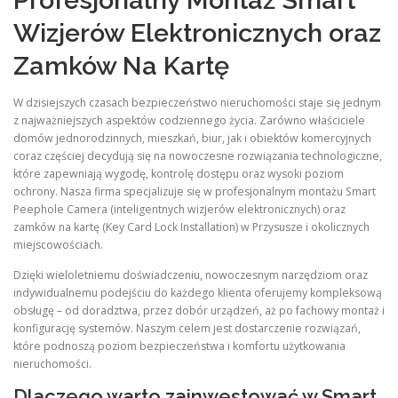
Profesjonalny Montaż Smart
Wizjerów Elektronicznych oraz
Zamków Na Kartę
W dzisiejszych czasach bezpieczeństwo nieruchomości staje się jednym
z najważniejszych aspektów codziennego życia. Zarówno właściciele
domów jednorodzinnych, mieszkań, biur, jak i obiektów komercyjnych
coraz częściej decydują się na nowoczesne rozwiązania technologiczne,
które zapewniają wygodę, kontrolę dostępu oraz wysoki poziom
ochrony. Nasza firma specjalizuje się w profesjonalnym montażu Smart
Peephole Camera (inteligentnych wizjerów elektronicznych) oraz
zamków na kartę (Key Card Lock Installation) w Przysusze i okolicznych
miejscowościach.
Dzięki wieloletniemu doświadczeniu, nowoczesnym narzędziom oraz
indywidualnemu podejściu do każdego klienta oferujemy kompleksową
obsługę – od doradztwa, przez dobór urządzeń, aż po fachowy montaż i
konfigurację systemów. Naszym celem jest dostarczenie rozwiązań,
które podnoszą poziom bezpieczeństwa i komfortu użytkowania
nieruchomości.
Dlaczego warto zainwestować w Smart