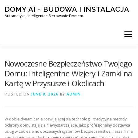
Skip
DOMY AI - BUDOWA I INSTALACJA
to
content
Automatyka, Inteligentne Sterowanie Domem
Menu
HOME
Nowoczesne Bezpieczeństwo Twojego
Domu: Inteligentne Wizjery i Zamki na
Kartę w Przysusze i Okolicach
SMART DOM AI – AUTOMATYKA, INTELIGENTNE STEROWA
POSTED ON
JUNE 8, 2026
BY
ADMIN
BLOG
KONTAKT
W dobie dynamicznie rozwijającej się technologii, tradycyjne metody
ochrony domu stają się niewystarczające. Jako profesjonalny dostawca
usług w zakresie nowoczesnych systemów bezpieczeństwa, nasza firma
specjalizuje się w dostarczaniu rozwiązań, które nie tylko chronią, ale i