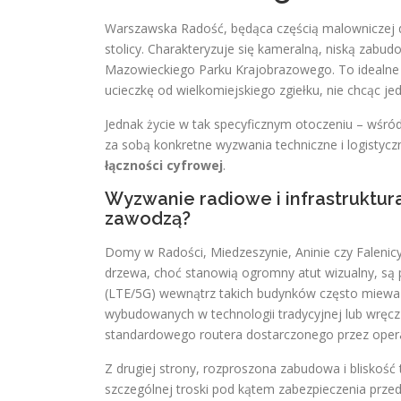
Warszawska Radość, będąca częścią malowniczej dz
stolicy. Charakteryzuje się kameralną, niską zabu
Mazowieckiego Parku Krajobrazowego. To idealne m
ucieczkę od wielkomiejskiego zgiełku, nie chcąc j
Jednak życie w tak specyficznym otoczeniu – wśród
za sobą konkretne wyzwania techniczne i logistyc
łączności cyfrowej
.
Wyzwanie radiowe i infrastruktu
zawodzą?
Domy w Radości, Miedzeszynie, Aninie czy Falenicy
drzewa, choć stanowią ogromny atut wizualny, są p
(LTE/5G) wewnątrz takich budynków często miewa
wybudowanych w technologii tradycyjnej lub wręcz s
standardowego routera dostarczonego przez oper
Z drugiej strony, rozproszona zabudowa i bliskoś
szczególnej troski pod kątem zabezpieczenia prze