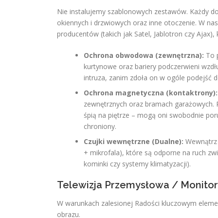
Nie instalujemy szablonowych zestawów. Każdy dom
okiennych i drzwiowych oraz inne otoczenie. W 
producentów (takich jak Satel, Jablotron czy Ajax
Ochrona obwodowa (zewnętrzna):
To p
kurtynowe oraz bariery podczerwieni wzdł
intruza, zanim zdoła on w ogóle podejść d
Ochrona magnetyczna (kontaktrony):
zewnętrznych oraz bramach garażowych. P
śpią na piętrze – mogą oni swobodnie po
chroniony.
Czujki wewnętrzne (Dualne):
Wewnątrz 
+ mikrofala), które są odporne na ruch z
kominki czy systemy klimatyzacji).
Telewizja Przemysłowa / Monitor
W warunkach zalesionej Radości kluczowym elemen
obrazu.