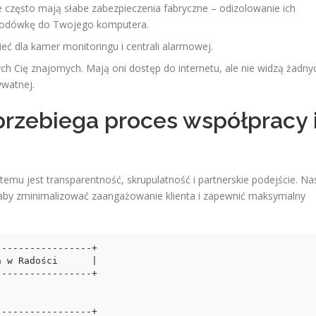
te często mają słabe zabezpieczenia fabryczne – odizolowanie ich
 lodówkę do Twojego komputera.
eć dla kamer monitoringu i centrali alarmowej.
h Cię znajomych. Mają oni dostęp do internetu, ale nie widzą żadny
watnej.
 przebiega proces współpracy 
emu jest transparentność, skrupulatność i partnerskie podejście. Na
aby zminimalizować zaangażowanie klienta i zapewnić maksymalny
----------------+

 w Radości      |

----------------+

----------------+
