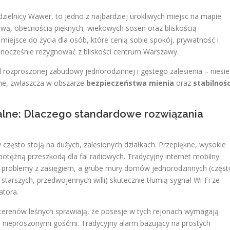
ielnicy Wawer, to jedno z najbardziej urokliwych miejsc na mapie
dową, obecnością pięknych, wiekowych sosen oraz bliskością
iejsce do życia dla osób, które cenią sobie spokój, prywatność i
ednocześnie rezygnować z bliskości centrum Warszawy.
 rozproszonej zabudowy jednorodzinnej i gęstego zalesienia – niesie
zne, zwłaszcza w obszarze
bezpieczeństwa mienia
oraz
stabilnośc
ralne: Dlaczego standardowe rozwiązania
 często stoją na dużych, zalesionych działkach. Przepiękne, wysokie
otężną przeszkodą dla fal radiowych. Tradycyjny internet mobilny
 problemy z zasięgiem, a grube mury domów jednorodzinnych (częst
tarszych, przedwojennych willi) skutecznie tłumią sygnał Wi-Fi ze
atora.
ć terenów leśnych sprawiają, że posesje w tych rejonach wymagają
d nieproszonymi gośćmi. Tradycyjny alarm bazujący na prostych