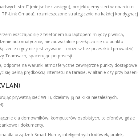
twych stref” (miejsc bez zasięgu), projektujemy sieci w oparciu o
i, TP-Link Omada), rozmieszczone strategicznie na każdej kondygnacj
rzemieszczając się z telefonem lub laptopem między piwnicą,
enie automatycznie, niezauważalnie przełącza się do punktu
łączenie nigdy nie jest zrywane – możesz bez przeszkód prowadzić
y Teamsach, spacerując po posesji.
ne, odporne na warunki atmosferyczne zewnętrzne punkty dostępowe
ć się pełną prędkością internetu na tarasie, w altanie czy przy baseni
 (VLAN)
ując prywatną sieć Wi-Fi, dzielimy ją na kilka niezależnych,
N):
ącznie dla domowników, komputerów osobistych, telefonów, gdzie
 bankowe i dokumenty.
a dla urządzeń Smart Home, inteligentnych lodówek, pralek,