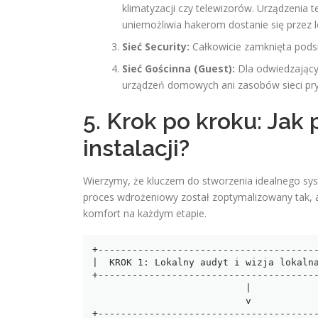
klimatyzacji czy telewizorów. Urządzenia 
uniemożliwia hakerom dostanie się przez
Sieć Security:
Całkowicie zamknięta podsi
Sieć Gościnna (Guest):
Dla odwiedzającyc
urządzeń domowych ani zasobów sieci pry
5. Krok po kroku: Jak
instalacji?
Wierzymy, że kluczem do stworzenia idealnego syst
proces wdrożeniowy został zoptymalizowany tak, 
komfort na każdym etapie.
+---------------------------------------
|  KROK 1: Lokalny audyt i wizja lokalna
+---------------------------------------
                           |

                           v

+---------------------------------------