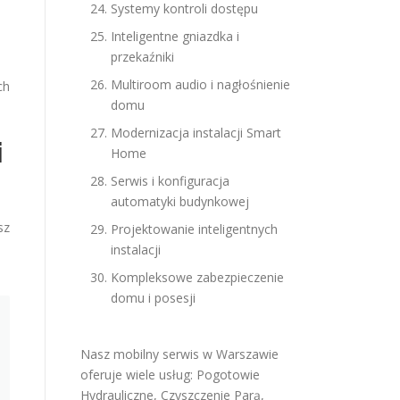
Systemy kontroli dostępu
Inteligentne gniazdka i
przekaźniki
Multiroom audio i nagłośnienie
ch
domu
Modernizacja instalacji Smart
i
Home
Serwis i konfiguracja
automatyki budynkowej
sz
Projektowanie inteligentnych
instalacji
Kompleksowe zabezpieczenie
domu i posesji
Nasz mobilny serwis w Warszawie
oferuje wiele usług:
Pogotowie
Hydrauliczne
,
Czyszczenie Parą
,