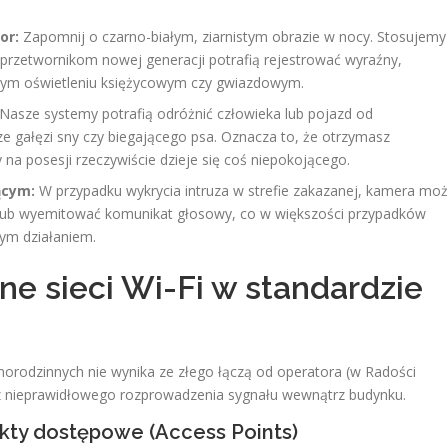
or:
Zapomnij o czarno-białym, ziarnistym obrazie w nocy. Stosujemy
 przetwornikom nowej generacji potrafią rejestrować wyraźny,
nym oświetleniu księżycowym czy gwiazdowym.
Nasze systemy potrafią odróżnić człowieka lub pojazd od
rze gałęzi sny czy biegającego psa. Oznacza to, że otrzymasz
 na posesji rzeczywiście dzieje się coś niepokojącego.
ącym:
W przypadku wykrycia intruza w strefie zakazanej, kamera mo
 lub wyemitować komunikat głosowy, co w większości przypadków
zym działaniem.
ne sieci Wi-Fi w standardzie
rodzinnych nie wynika ze złego łączą od operatora (w Radości
 z nieprawidłowego rozprowadzenia sygnału wewnątrz budynku.
nkty dostępowe (Access Points)