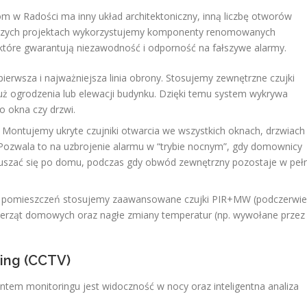
 w Radości ma inny układ architektoniczny, inną liczbę otworów
naszych projektach wykorzystujemy komponenty renomowanych
), które gwarantują niezawodność i odporność na fałszywe alarmy.
ierwsza i najważniejsza linia obrony. Stosujemy zewnętrzne czujki
uż ogrodzenia lub elewacji budynku. Dzięki temu system wykrywa
o okna czy drzwi.
Montujemy ukryte czujniki otwarcia we wszystkich oknach, drzwiach
ozwala to na uzbrojenie alarmu w “trybie nocnym”, gdy domownicy
ruszać się po domu, podczas gdy obwód zewnętrzny pozostaje w pełn
pomieszczeń stosujemy zaawansowane czujki PIR+MW (podczerwi
wierząt domowych oraz nagłe zmiany temperatur (np. wywołane przez
ing (CCTV)
tem monitoringu jest widoczność w nocy oraz inteligentna analiza