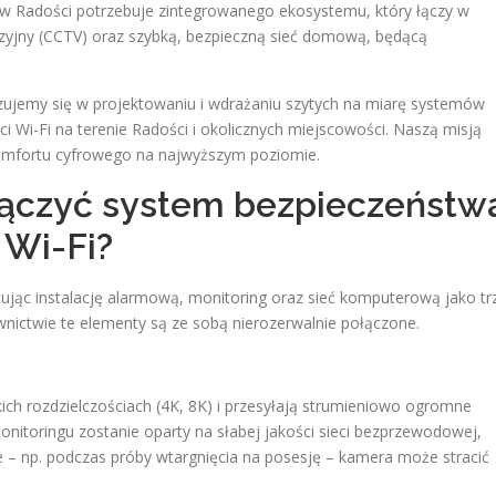
 w Radości potrzebuje zintegrowanego ekosystemu, który łączy w
izyjny (CCTV) oraz szybką, bezpieczną sieć domową, będącą
alizujemy się w projektowaniu i wdrażaniu szytych na miarę systemów
i Wi-Fi na terenie Radości i okolicznych miejscowości. Naszą misją
komfortu cyfrowego na najwyższym poziomie.
łączyć system bezpieczeństw
 Wi-Fi?
ując instalację alarmową, monitoring oraz sieć komputerową jako tr
ictwie te elementy są ze sobą nierozerwalnie połączone.
h rozdzielczościach (4K, 8K) i przesyłają strumieniowo ogromne
monitoringu zostanie oparty na słabej jakości sieci bezprzewodowej,
 – np. podczas próby wtargnięcia na posesję – kamera może stracić