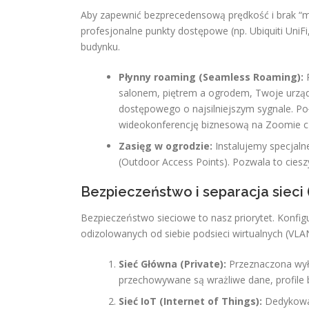
Aby zapewnić bezprecedensową prędkość i brak “mar
profesjonalne punkty dostępowe (np. Ubiquiti UniF
budynku.
Płynny roaming (Seamless Roaming):
P
salonem, piętrem a ogrodem, Twoje urządz
dostępowego o najsilniejszym sygnale. Po
wideokonferencję biznesową na Zoomie cz
Zasięg w ogrodzie:
Instalujemy specjal
(Outdoor Access Points). Pozwala to cieszy
Bezpieczeństwo i separacja sieci
Bezpieczeństwo sieciowe to nasz priorytet. Konfigur
odizolowanych od siebie podsieci wirtualnych (VLA
Sieć Główna (Private):
Przeznaczona wył
przechowywane są wrażliwe dane, profile
Sieć IoT (Internet of Things):
Dedykowan