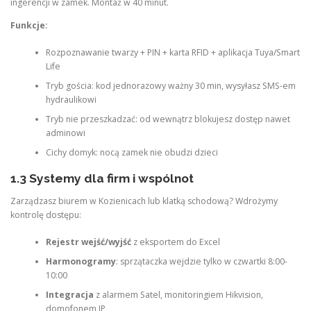
ingerencji w zamek. Montaż w 40 minut.
Funkcje:
Rozpoznawanie twarzy + PIN + karta RFID + aplikacja Tuya/Smart
Life
Tryb gościa: kod jednorazowy ważny 30 min, wysyłasz SMS-em
hydraulikowi
Tryb nie przeszkadzać: od wewnątrz blokujesz dostęp nawet
adminowi
Cichy domyk: nocą zamek nie obudzi dzieci
1.3 Systemy dla firm i wspólnot
Zarządzasz biurem w Kozienicach lub klatką schodową? Wdrożymy
kontrolę dostępu:
Rejestr wejść/wyjść
z eksportem do Excel
Harmonogramy
: sprzątaczka wejdzie tylko w czwartki 8:00-
10:00
Integracja
z alarmem Satel, monitoringiem Hikvision,
domofonem IP