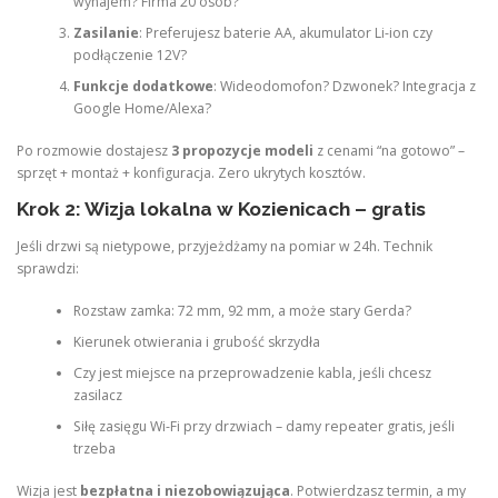
wynajem? Firma 20 osób?
Zasilanie
: Preferujesz baterie AA, akumulator Li-ion czy
podłączenie 12V?
Funkcje dodatkowe
: Wideodomofon? Dzwonek? Integracja z
Google Home/Alexa?
Po rozmowie dostajesz
3 propozycje modeli
z cenami “na gotowo” –
sprzęt + montaż + konfiguracja. Zero ukrytych kosztów.
Krok 2: Wizja lokalna w Kozienicach – gratis
Jeśli drzwi są nietypowe, przyjeżdżamy na pomiar w 24h. Technik
sprawdzi:
Rozstaw zamka: 72 mm, 92 mm, a może stary Gerda?
Kierunek otwierania i grubość skrzydła
Czy jest miejsce na przeprowadzenie kabla, jeśli chcesz
zasilacz
Siłę zasięgu Wi-Fi przy drzwiach – damy repeater gratis, jeśli
trzeba
Wizja jest
bezpłatna i niezobowiązująca
. Potwierdzasz termin, a my