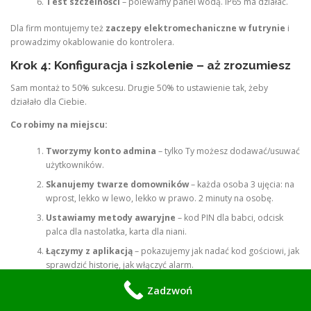
Test szczelności
– polewamy panel wodą. IP65 ma działać.
Dla firm montujemy też
zaczepy elektromechaniczne w futrynie
i
prowadzimy okablowanie do kontrolera.
Krok 4: Konfiguracja i szkolenie – aż zrozumiesz
Sam montaż to 50% sukcesu. Drugie 50% to ustawienie tak, żeby
działało dla Ciebie.
Co robimy na miejscu:
Tworzymy konto admina
– tylko Ty możesz dodawać/usuwać
użytkowników.
Skanujemy twarze domowników
– każda osoba 3 ujęcia: na
wprost, lekko w lewo, lekko w prawo. 2 minuty na osobę.
Ustawiamy metody awaryjne
– kod PIN dla babci, odcisk
palca dla nastolatka, karta dla niani.
Łączymy z aplikacją
– pokazujemy jak nadać kod gościowi, jak
sprawdzić historię, jak włączyć alarm.
Testy scenariuszy
: Co jeśli brak Wi-Fi? Co jeśli bateria
Zadzwoń
padnie? Otwieramy 10 razy pod rząd, żebyś miał pewność.