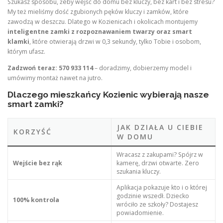
Szukasz sposobu, żeby wejść do domu bez kluczy, bez kart i bez stresu?
My też mieliśmy dość zgubionych pęków kluczy i zamków, które
zawodzą w deszczu. Dlatego w Kozienicach i okolicach montujemy
inteligentne zamki z rozpoznawaniem twarzy oraz smart
klamki
, które otwierają drzwi w 0,3 sekundy, tylko Tobie i osobom,
którym ufasz.
Zadzwoń teraz: 570 933 114
– doradzimy, dobierzemy model i
umówimy montaż nawet na jutro.
Dlaczego mieszkańcy Kozienic wybierają nasze
smart zamki?
JAK DZIAŁA U CIEBIE
KORZYŚĆ
W DOMU
Wracasz z zakupami? Spójrz w
Wejście bez rąk
kamerę, drzwi otwarte. Zero
szukania kluczy.
Aplikacja pokazuje kto i o której
godzinie wszedł. Dziecko
100% kontrola
wróciło ze szkoły? Dostajesz
powiadomienie.