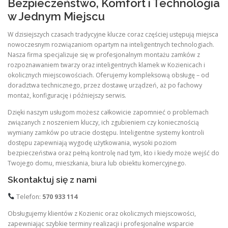
Bezpieczeństwo, Komfort i Technologia
w Jednym Miejscu
W dzisiejszych czasach tradycyjne klucze coraz częściej ustępują miejsca
nowoczesnym rozwiązaniom opartym na inteligentnych technologiach.
Nasza firma specjalizuje się w profesjonalnym montażu zamków z
rozpoznawaniem twarzy oraz inteligentnych klamek w Kozienicach i
okolicznych miejscowościach. Oferujemy kompleksową obsługę – od
doradztwa technicznego, przez dostawę urządzeń, aż po fachowy
montaż, konfigurację i późniejszy serwis.
Dzięki naszym usługom możesz całkowicie zapomnieć o problemach
związanych z noszeniem kluczy, ich zgubieniem czy koniecznością
wymiany zamków po utracie dostępu. Inteligentne systemy kontroli
dostępu zapewniają wygodę użytkowania, wysoki poziom
bezpieczeństwa oraz pełną kontrolę nad tym, kto i kiedy może wejść do
Twojego domu, mieszkania, biura lub obiektu komercyjnego.
Skontaktuj się z nami
Telefon:
570 933 114
Obsługujemy klientów z Kozienic oraz okolicznych miejscowości,
zapewniając szybkie terminy realizacji i profesjonalne wsparcie