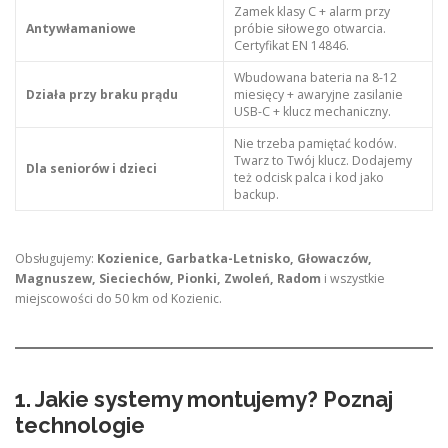
Zamek klasy C + alarm przy
Antywłamaniowe
próbie siłowego otwarcia.
Certyfikat EN 14846.
Wbudowana bateria na 8-12
Działa przy braku prądu
miesięcy + awaryjne zasilanie
USB-C + klucz mechaniczny.
Nie trzeba pamiętać kodów.
Twarz to Twój klucz. Dodajemy
Dla seniorów i dzieci
też odcisk palca i kod jako
backup.
Obsługujemy:
Kozienice, Garbatka-Letnisko, Głowaczów,
Magnuszew, Sieciechów, Pionki, Zwoleń, Radom
i wszystkie
miejscowości do 50 km od Kozienic.
1. Jakie systemy montujemy? Poznaj
technologie