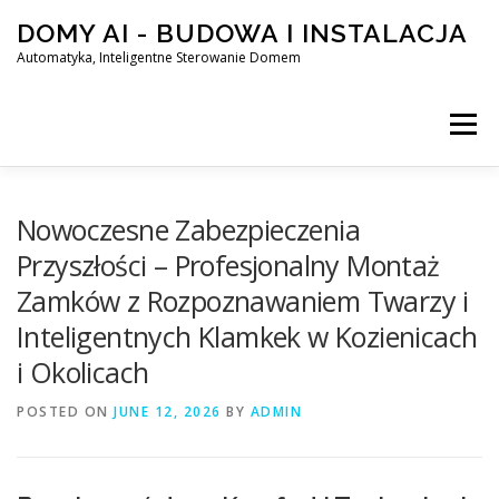
Skip
DOMY AI - BUDOWA I INSTALACJA
to
content
Automatyka, Inteligentne Sterowanie Domem
Menu
HOME
Nowoczesne Zabezpieczenia
Przyszłości – Profesjonalny Montaż
Zamków z Rozpoznawaniem Twarzy i
SMART DOM AI – AUTOMATYKA, INTELIGENTNE STEROWA
Inteligentnych Klamkek w Kozienicach
i Okolicach
BLOG
KONTAKT
POSTED ON
JUNE 12, 2026
BY
ADMIN