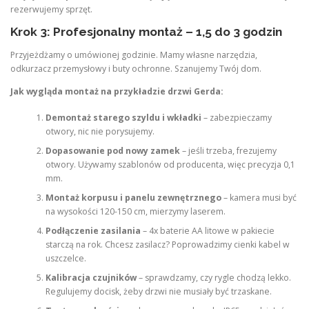
rezerwujemy sprzęt.
Krok 3: Profesjonalny montaż – 1,5 do 3 godzin
Przyjeżdżamy o umówionej godzinie. Mamy własne narzędzia,
odkurzacz przemysłowy i buty ochronne. Szanujemy Twój dom.
Jak wygląda montaż na przykładzie drzwi Gerda:
Demontaż starego szyldu i wkładki
– zabezpieczamy
otwory, nic nie porysujemy.
Dopasowanie pod nowy zamek
– jeśli trzeba, frezujemy
otwory. Używamy szablonów od producenta, więc precyzja 0,1
mm.
Montaż korpusu i panelu zewnętrznego
– kamera musi być
na wysokości 120-150 cm, mierzymy laserem.
Podłączenie zasilania
– 4x baterie AA litowe w pakiecie
starczą na rok. Chcesz zasilacz? Poprowadzimy cienki kabel w
uszczelce.
Kalibracja czujników
– sprawdzamy, czy rygle chodzą lekko.
Regulujemy docisk, żeby drzwi nie musiały być trzaskane.