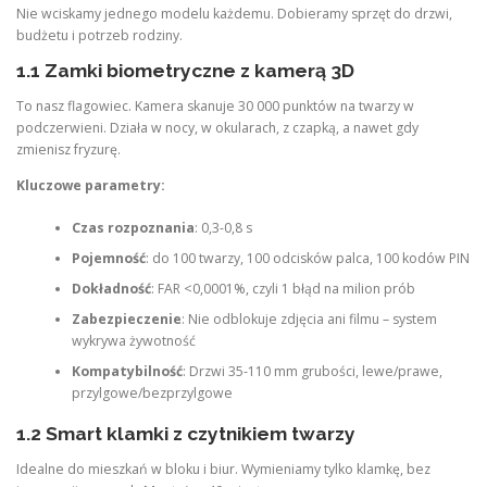
Nie wciskamy jednego modelu każdemu. Dobieramy sprzęt do drzwi,
budżetu i potrzeb rodziny.
1.1 Zamki biometryczne z kamerą 3D
To nasz flagowiec. Kamera skanuje 30 000 punktów na twarzy w
podczerwieni. Działa w nocy, w okularach, z czapką, a nawet gdy
zmienisz fryzurę.
Kluczowe parametry:
Czas rozpoznania
: 0,3-0,8 s
Pojemność
: do 100 twarzy, 100 odcisków palca, 100 kodów PIN
Dokładność
: FAR <0,0001%, czyli 1 błąd na milion prób
Zabezpieczenie
: Nie odblokuje zdjęcia ani filmu – system
wykrywa żywotność
Kompatybilność
: Drzwi 35-110 mm grubości, lewe/prawe,
przylgowe/bezprzylgowe
1.2 Smart klamki z czytnikiem twarzy
Idealne do mieszkań w bloku i biur. Wymieniamy tylko klamkę, bez