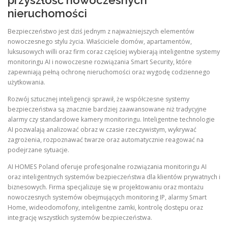
przyszłość nowoczesnych
nieruchomości
Bezpieczeństwo jest dziś jednym z najważniejszych elementów
nowoczesnego stylu życia. Właściciele domów, apartamentów,
luksusowych willi oraz firm coraz częściej wybierają inteligentne systemy
monitoringu AI i nowoczesne rozwiązania Smart Security, które
zapewniają pełną ochronę nieruchomości oraz wygodę codziennego
użytkowania.
Rozwój sztucznej inteligencji sprawił, że współczesne systemy
bezpieczeństwa są znacznie bardziej zaawansowane niż tradycyjne
alarmy czy standardowe kamery monitoringu. Inteligentne technologie
AI pozwalają analizować obraz w czasie rzeczywistym, wykrywać
zagrożenia, rozpoznawać twarze oraz automatycznie reagować na
podejrzane sytuacje.
AI HOMES Poland oferuje profesjonalne rozwiązania monitoringu AI
oraz inteligentnych systemów bezpieczeństwa dla klientów prywatnych i
biznesowych. Firma specjalizuje się w projektowaniu oraz montażu
nowoczesnych systemów obejmujących monitoring IP, alarmy Smart
Home, wideodomofony, inteligentne zamki, kontrolę dostępu oraz
integrację wszystkich systemów bezpieczeństwa.