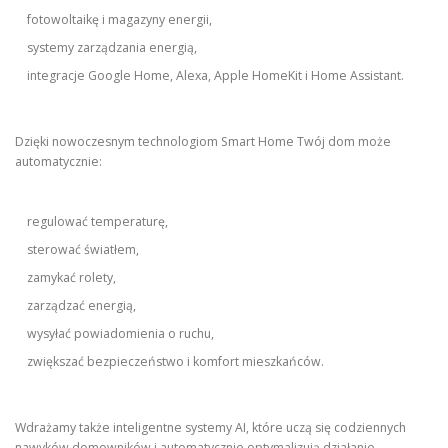
fotowoltaikę i magazyny energii,
systemy zarządzania energią,
integracje Google Home, Alexa, Apple HomeKit i Home Assistant.
Dzięki nowoczesnym technologiom Smart Home Twój dom może
automatycznie:
regulować temperaturę,
sterować światłem,
zamykać rolety,
zarządzać energią,
wysyłać powiadomienia o ruchu,
zwiększać bezpieczeństwo i komfort mieszkańców.
Wdrażamy także inteligentne systemy AI, które uczą się codziennych
nawyków domowników i automatycznie optymalizują działanie