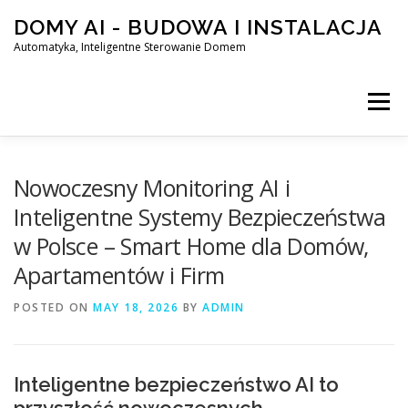
Skip
DOMY AI - BUDOWA I INSTALACJA
to
content
Automatyka, Inteligentne Sterowanie Domem
Menu
HOME
Nowoczesny Monitoring AI i
Inteligentne Systemy Bezpieczeństwa
w Polsce – Smart Home dla Domów,
SMART DOM AI – AUTOMATYKA, INTELIGENTNE STEROWA
Apartamentów i Firm
POSTED ON
BLOG
MAY 18, 2026
KONTAKT
BY
ADMIN
Inteligentne bezpieczeństwo AI to