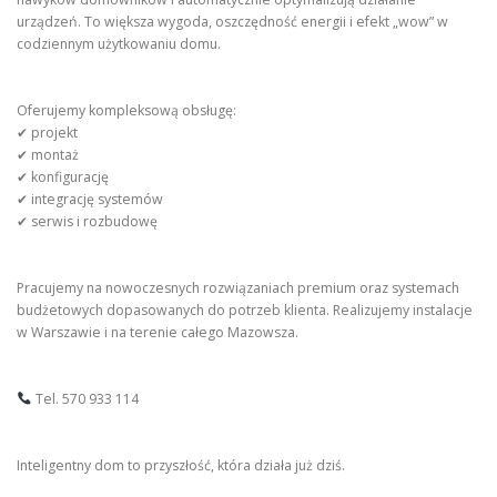
urządzeń. To większa wygoda, oszczędność energii i efekt „wow” w
codziennym użytkowaniu domu.
Oferujemy kompleksową obsługę:
✔ projekt
✔ montaż
✔ konfigurację
✔ integrację systemów
✔ serwis i rozbudowę
Pracujemy na nowoczesnych rozwiązaniach premium oraz systemach
budżetowych dopasowanych do potrzeb klienta. Realizujemy instalacje
w Warszawie i na terenie całego Mazowsza.
Tel. 570 933 114
Inteligentny dom to przyszłość, która działa już dziś.