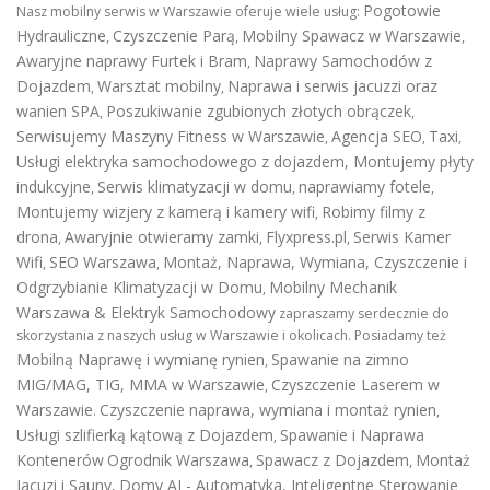
Pogotowie
Nasz mobilny serwis w Warszawie oferuje wiele usług:
Hydrauliczne
Czyszczenie Parą
Mobilny Spawacz w Warszawie
,
,
,
Awaryjne naprawy Furtek i Bram
Naprawy Samochodów z
,
Dojazdem
Warsztat mobilny
Naprawa i serwis jacuzzi oraz
,
,
wanien SPA
Poszukiwanie zgubionych złotych obrączek
,
,
Serwisujemy Maszyny Fitness w Warszawie
Agencja SEO
Taxi
,
,
,
Usługi elektryka samochodowego z dojazdem
,
Montujemy płyty
indukcyjne
Serwis klimatyzacji w domu
naprawiamy fotele
,
,
,
Montujemy wizjery z kamerą i kamery wifi
Robimy filmy z
,
drona
Awaryjnie otwieramy zamki
Flyxpress.pl
Serwis Kamer
,
,
,
Wifi
SEO Warszawa
Montaż, Naprawa, Wymiana, Czyszczenie i
,
,
Odgrzybianie Klimatyzacji w Domu
Mobilny Mechanik
,
Warszawa & Elektryk Samochodowy
zapraszamy serdecznie do
skorzystania z naszych usług w Warszawie i okolicach. Posiadamy też
Mobilną Naprawę i wymianę rynien
Spawanie na zimno
,
MIG/MAG, TIG, MMA w Warszawie
Czyszczenie Laserem w
,
Warszawie
Czyszczenie naprawa, wymiana i montaż rynien
.
,
Usługi szlifierką kątową z Dojazdem
Spawanie i Naprawa
,
Kontenerów
Ogrodnik Warszawa
Spawacz z Dojazdem
Montaż
,
,
Jacuzi i Sauny
,
Domy AI - Automatyka, Inteligentne Sterowanie