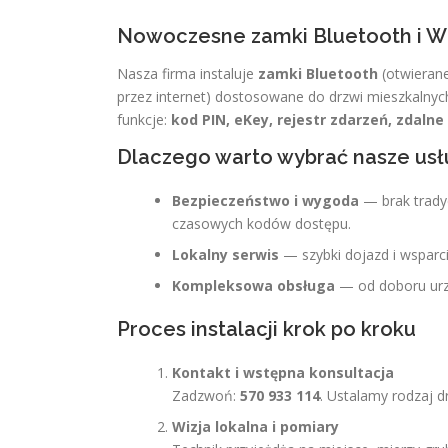
Nowoczesne zamki Bluetooth i Wi‑
Nasza firma instaluje
zamki Bluetooth
(otwieran
przez internet) dostosowane do drzwi mieszkalnyc
funkcje:
kod PIN, eKey, rejestr zdarzeń, zdalne
Dlaczego warto wybrać nasze usł
Bezpieczeństwo i wygoda
— brak trady
czasowych kodów dostępu.
Lokalny serwis
— szybki dojazd i wsparci
Kompleksowa obsługa
— od doboru urzą
Proces instalacji krok po kroku
Kontakt i wstępna konsultacja
Zadzwoń:
570 933 114
. Ustalamy rodzaj d
Wizja lokalna i pomiary