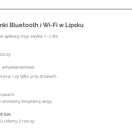
ki Bluetooth i Wi-Fi w Lipsku
w aplikacji mija zwykle 1–2 dni.
zeczy:
V, antywłamaniowe.
jsca, czy tylko przy drzwiach.
rzwiach.
i umówimy bezpłatną wizję.
 25 km
u robimy 3 rzeczy: