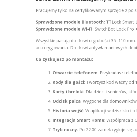
Pracujemy tylko na certyfikowanym sprzęcie z polsk
Sprawdzone modele Bluetooth:
TTLock Smart L
Sprawdzone modele Wi-Fi:
SwitchBot Lock Pro +
Wszystkie pasują do drzwi o grubości 35–110 mm. Maj
auto-ryglowania. Do drzwi antywłamaniowych dobie
Co zyskujesz po montażu:
Otwarcie telefonem
: Przykładasz telefon
Kody dla gości
: Tworzysz kod ważny od 1
Karty i breloki
: Dla dzieci i seniorów, kt
Odcisk palca
: Wygodne dla domowników. 
Historia wejść
: W aplikacji widzisz kto i o
Integracja Smart Home
: Współpraca z 
Tryb nocny
: Po 22:00 zamek rygluje się a