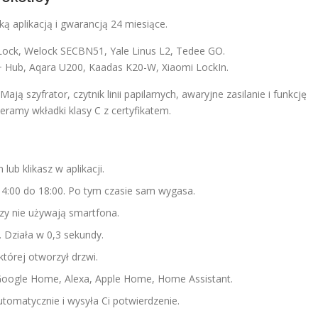
ą aplikacją i gwarancją 24 miesiące.
ock, Welock SECBN51, Yale Linus L2, Tedee GO.
 Hub, Aqara U200, Kaadas K20-W, Xiaomi LockIn.
ą szyfrator, czytnik linii papilarnych, awaryjne zasilanie i funkcję
ramy wkładki klasy C z certyfikatem.
 lub klikasz w aplikacji.
4:00 do 18:00. Po tym czasie sam wygasa.
órzy nie używają smartfona.
Działa w 0,3 sekundy.
 której otworzył drzwi.
Google Home, Alexa, Apple Home, Home Assistant.
utomatycznie i wysyła Ci potwierdzenie.