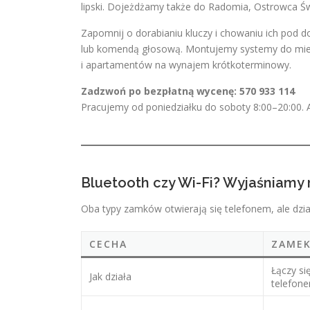
lipski. Dojeżdżamy także do Radomia, Ostrowca Św
Zapomnij o dorabianiu kluczy i chowaniu ich pod 
lub komendą głosową. Montujemy systemy do mie
i apartamentów na wynajem krótkoterminowy.
Zadzwoń po bezpłatną wycenę: 570 933 114
Pracujemy od poniedziałku do soboty 8:00–20:00. Aw
Bluetooth czy Wi-Fi? Wyjaśniamy
Oba typy zamków otwierają się telefonem, ale dzia
CECHA
ZAME
Łączy s
Jak działa
telefon