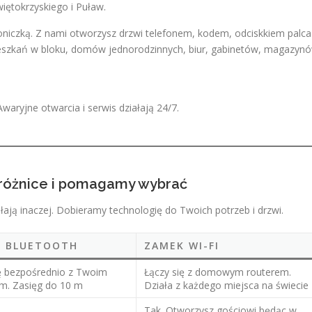
iętokrzyskiego i Puław.
doniczką. Z nami otworzysz drzwi telefonem, kodem, odciskkiem palca
szkań w bloku, domów jednorodzinnych, biur, gabinetów, magazyn
aryjne otwarcia i serwis działają 24/7.
 różnice i pomagamy wybrać
łają inaczej. Dobieramy technologię do Twoich potrzeb i drzwi.
K BLUETOOTH
ZAMEK WI-FI
ię bezpośrednio z Twoim
Łączy się z domowym routerem.
em. Zasięg do 10 m
Działa z każdego miejsca na świecie
Tak. Otworzysz gościowi będąc w