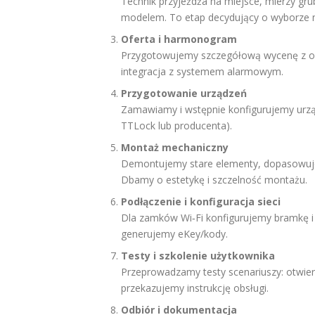
Technik przyjeżdża na miejsce, mierzy gr
modelem. To etap decydujący o wyborze 
Oferta i harmonogram
Przygotowujemy szczegółową wycenę z op
integracja z systemem alarmowym.
Przygotowanie urządzeń
Zamawiamy i wstępnie konfigurujemy urząd
TTLock lub producenta).
Montaż mechaniczny
Demontujemy stare elementy, dopasowujem
Dbamy o estetykę i szczelność montażu.
Podłączenie i konfiguracja sieci
Dla zamków Wi‑Fi konfigurujemy bramkę i p
generujemy eKey/kody.
Testy i szkolenie użytkownika
Przeprowadzamy testy scenariuszy: otwieran
przekazujemy instrukcję obsługi.
Odbiór i dokumentacja