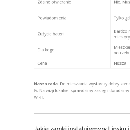
Zdalne otwieranie
Nie. Mus
Powiadomienia
Tylko gd
Bardzo m
Zużycie baterii
miesięc
Mieszkan
Dla kogo
potrzebu
Cena
Niższa
Nasza rada
: Do mieszkania wystarczy dobry zame
Fi. Na wizji lokalnej sprawdzimy zasięg i doradzi
Wi-Fi.
Jakie zamki instalujemy w Lipsku i