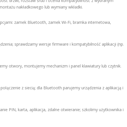
ubość drzwi, rozstaw śrub i ocenia kompatybilność z wybranym
montażu nakładkowego lub wymiany wkładki.
cjami: zamek Bluetooth, zamek Wi‑Fi, bramka internetowa,
zenia; sprawdzamy wersje firmware i kompatybilność aplikacji (np.
y otwory, montujemy mechanizm i panel klawiatury lub czytnik.
ołączenie z siecią; dla Bluetooth parujemy urządzenia z aplikacją i
ie PIN, karta, aplikacja, zdalne otwieranie; szkolimy użytkownika i