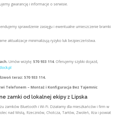
ujemy gwarancję i informacje o serwisie.
ndujemy sprawdzenie zasięgu i ewentualne umieszczenie bramki
rne aktualizacje minimalizują ryzyko luk bezpieczeństwa.
ach.
Umów wizytę:
570 933 114
. Oferujemy szybki dojazd,
tlock.pl
woń teraz: 570 933 114.
rzwi Telefonem – Montaż i Konfiguracja Bez Tajemnic
tne zamki od lokalnej ekipy z Lipska
ażu zamków Bluetooth i Wi-Fi. Działamy dla mieszkańców i firm w
Solec nad Wisłą, Rzeczniów, Chotcza, Tarłów, Zwoleń, Iłża i powiat