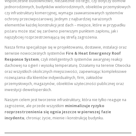
Współczesne budownictwo, niezależnie od tego, czy dotyczy domów
jednorodzinnych, budynków wielorodzinnych, obiektów przemysłowych
czy infrastruktury komercyjnej, wymaga zaawansowanych systemów
ochrony przeciwpożarowej. Jednym z najbardziej narażonych
elementów każdej konstrukcji jest dach – miejsce, które w przypadku
pożaru może stać się zarówno pierwszym punktem zapłonu, jak i
najszybciej rozprzestrzeniającą się strefą zagrożenia.
Nasza firma specjalizuje się w projektowaniu, dostawie, instalacji oraz
serwisie nowoczesnych systemów
Fire & Heat Emergency Roof
Response System
, czyli inteligentnych systemów awaryjnej reakcji
dachowej na ogień i wysoką temperaturę. Działamy na terenie Otwocka
oraz wszystkich okolicznych miejscowości, zapewniając kompleksowe
rozwiązania dla klientów indywidualnych, firm, zakładów
przemysłowych, magazynów, obiektów użyteczności publicznej oraz
inwestycji deweloperskich.
Naszym celem jest tworzenie infrastruktury, która nie tylko reaguje na
zagrożenie, ale przede wszystkim
minimalizuje ryzyko
rozprzestrzenienia się ognia jeszcze w pierwszej fazie
incydentu
, chroniąc życie, mienie i konstrukcję budynku.