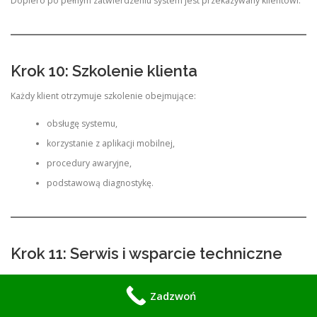
Dopiero po pełnym zatwierdzeniu system jest przekazywany klientowi.
Krok 10: Szkolenie klienta
Każdy klient otrzymuje szkolenie obejmujące:
obsługę systemu,
korzystanie z aplikacji mobilnej,
procedury awaryjne,
podstawową diagnostykę.
Krok 11: Serwis i wsparcie techniczne
Oferujemy pełne wsparcie po instalacji:
Zadzwoń
regularne przeglądy techniczne,