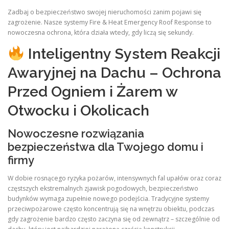
Zadbaj o bezpieczeństwo swojej nieruchomości zanim pojawi się
zagrożenie. Nasze systemy Fire & Heat Emergency Roof Response to
nowoczesna ochrona, która działa wtedy, gdy liczą się sekundy.
Inteligentny System Reakcji
Awaryjnej na Dachu – Ochrona
Przed Ogniem i Żarem w
Otwocku i Okolicach
Nowoczesne rozwiązania
bezpieczeństwa dla Twojego domu i
firmy
W dobie rosnącego ryzyka pożarów, intensywnych fal upałów oraz coraz
częstszych ekstremalnych zjawisk pogodowych, bezpieczeństwo
budynków wymaga zupełnie nowego podejścia. Tradycyjne systemy
przeciwpożarowe często koncentrują się na wnętrzu obiektu, podczas
gdy zagrożenie bardzo często zaczyna się od zewnątrz – szczególnie od