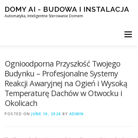
Skip
DOMY AI - BUDOWA I INSTALACJA
to
content
Automatyka, Inteligentne Sterowanie Domem
Menu
HOME
Ognioodporna Przyszłość Twojego
Budynku – Profesjonalne Systemy
Reakcji Awaryjnej na Ogień i Wysoką
SMART DOM AI – AUTOMATYKA, INTELIGENTNE STEROWA
Temperaturę Dachów w Otwocku i
Okolicach
BLOG
KONTAKT
POSTED ON
JUNE 16, 2026
BY
ADMIN