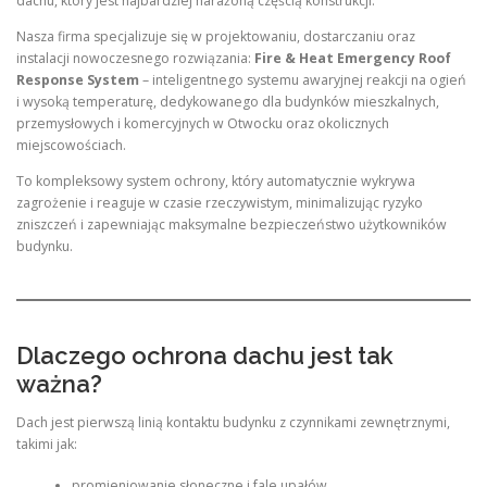
dachu, który jest najbardziej narażoną częścią konstrukcji.
Nasza firma specjalizuje się w projektowaniu, dostarczaniu oraz
instalacji nowoczesnego rozwiązania:
Fire & Heat Emergency Roof
Response System
– inteligentnego systemu awaryjnej reakcji na ogień
i wysoką temperaturę, dedykowanego dla budynków mieszkalnych,
przemysłowych i komercyjnych w Otwocku oraz okolicznych
miejscowościach.
To kompleksowy system ochrony, który automatycznie wykrywa
zagrożenie i reaguje w czasie rzeczywistym, minimalizując ryzyko
zniszczeń i zapewniając maksymalne bezpieczeństwo użytkowników
budynku.
Dlaczego ochrona dachu jest tak
ważna?
Dach jest pierwszą linią kontaktu budynku z czynnikami zewnętrznymi,
takimi jak:
promieniowanie słoneczne i fale upałów,