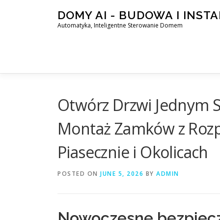
Skip
DOMY AI - BUDOWA I INST
to
Automatyka, Inteligentne Sterowanie Domem
content
Otwórz Drzwi Jednym S
Montaż Zamków z Roz
Piasecznie i Okolicach
POSTED ON
JUNE 5, 2026
BY
ADMIN
Nowoczesne bezpiecz