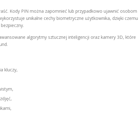
ukraść. Kody PIN można zapomnieć lub przypadkowo ujawnić osobom
korzystuje unikalne cechy biometryczne użytkownika, dzięki czemu
 bezpieczny.
ansowane algorytmy sztucznej inteligencji oraz kamery 3D, które
und.
a kluczy,
wistym,
zdjęć,
ikami,