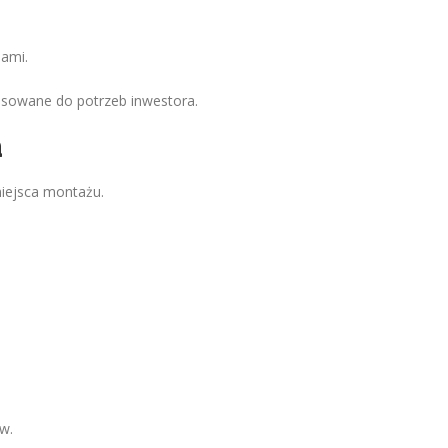
mami.
asowane do potrzeb inwestora.
a
iejsca montażu.
w.