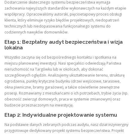
Dostarczenie skutecznego systemu bezpieczeństwa wymaga
zachowania najwyższych standardów wykonawczych na każdym etapie
współpracy. Opracowaliśmy autorski, pięcioetapowy proces obsługi
klienta, który eliminuje ryzyko błędów projektowych, niedopatrzeń
technicznych lub niedopasowania funkcjonalnego systemu do
codziennych nawyków domowników.
Etap 1: Bezpłatny audyt bezpieczeństwa i wizja
lokalna
Wszystko zaczyna się od bezpośredniego kontaktu i spotkania na
miejscu planowanej inwestycji. Nasi specjaliści odwiedzają Państwa
nieruchomość na Targówku lub w okolicach, aby dokonać
szczegółowych oględzin. Analizujemy ukształtowanie terenu, strukturę
ogrodzenia, punkty krytyczne budynku (drzwi wejściowe, tarasowe,
okna piwniczne, bramy garażowe), a także oświetlenie zewnętrzne
posesji. Rozmawiamy z mieszkańcami o ich potrzebach, trybie życia (np.
obecność zwierząt domowych, praca w systemie zmianowym) oraz
budżecie przeznaczonym na inwestycję.
Etap 2: Indywidualne projektowanie systemu
Na podstawie danych zebranych podczas audytu, nasz dział inżynieryjny
przygotowuje dedykowany projekt systemu bezpieczeństwa. Projekt