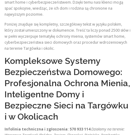
smart home i cyberbezpieczeństwem. Dzięki temu nasi klienci mogą
spać spokojnie, wiedząc, że ich dom i rodzina są chronione na
najwyższym poziomie.
Poniżej znajduje się kompletny, szczegółowy tekst w języku polskim,
który został umieszczony w dokumencie. Treść ta liczy ponad 2500 słów i
w pełni wyczerpuje tematykę ochrony mienia, systemów smart home,
cyberbezpieczeństwa sieci domowych oraz procedur wdrożeniowych
na terenie Targówka i okolic.
Kompleksowe Systemy
Bezpieczeństwa Domowego:
Profesjonalna Ochrona Mienia,
Inteligentne Domy i
Bezpieczne Sieci na Targówku
i w Okolicach
Infolinia techniczna i zgłoszenia: 570 933 114
Działamy na terenie: