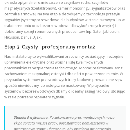
określa optymalne rozmieszczenie czujników ruchu, czujników
magnetycznych (kontaktronów), kamer monitoringu, sygnalizatorów oraz
centrali alarmowej. Na tym etapie decydujemy o technologii przesyłu
sygnałów (systemy przewodowe dla budynków w stanie surowym lub w
trakcie remontu oraz bezprzewodowe dla wykończonych wnętrz) i
dobieramy sprzęt renomowanych producentów (np. Satel, Jablotron,
Hikvision, Dahua, Ajax).
Etap 3: Czysty i profesjonalny montaż
Nasi instalatorzy to wykwalifikowani pracownicy posiadający niezbędne
uprawnienia elektryczne oraz wpis na listę kwalifikowanych
pracowników zabezpieczenia technicznego. Montaż realizowany jest z
zachowaniem maksymalnej estetyki i dbałości o powierzone mienie. W
przypadku systemów przewodowych trasy kablowe prowadzone są w
sposób niewidoczny lub estetycznie maskowany. W przypadku
systemów bezprzewodowych dbamy o idealny zasięg radiowy, stosując
w razie potrzeby repeatery sygnału.
Standard wykonania:
Po zakończeniu prac montażowych nasza
ekipa sprząta miejsce pracy, pozostawiając pomieszczenia w
nienagannym stanie. Dbamy o to, aby instalacja nie naruszała