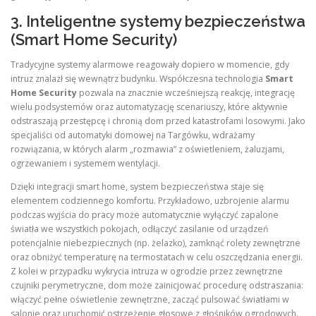
3. Inteligentne systemy bezpieczeństwa
(Smart Home Security)
Tradycyjne systemy alarmowe reagowały dopiero w momencie, gdy
intruz znalazł się wewnątrz budynku. Współczesna technologia
Smart
Home Security
pozwala na znacznie wcześniejszą reakcję, integrację
wielu podsystemów oraz automatyzację scenariuszy, które aktywnie
odstraszają przestępcę i chronią dom przed katastrofami losowymi. Jako
specjaliści od automatyki domowej na Targówku, wdrażamy
rozwiązania, w których alarm „rozmawia” z oświetleniem, żaluzjami,
ogrzewaniem i systemem wentylacji.
Dzięki integracji smart home, system bezpieczeństwa staje się
elementem codziennego komfortu. Przykładowo, uzbrojenie alarmu
podczas wyjścia do pracy może automatycznie wyłączyć zapalone
światła we wszystkich pokojach, odłączyć zasilanie od urządzeń
potencjalnie niebezpiecznych (np. żelazko), zamknąć rolety zewnętrzne
oraz obniżyć temperaturę na termostatach w celu oszczędzania energii.
Z kolei w przypadku wykrycia intruza w ogrodzie przez zewnętrzne
czujniki perymetryczne, dom może zainicjować procedurę odstraszania:
włączyć pełne oświetlenie zewnętrzne, zacząć pulsować światłami w
salonie oraz uruchomić ostrzeżenie głosowe z głośników ogrodowych.