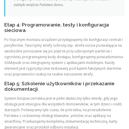
estetyki wnętrza Państwa domu.
Etap 4: Programowanie, testy i konfiguracja
sieciowa
Po fizycznym montażu urządzeń przystępujemy do konfiguracji centrali i
peryferiów. Tworzymy strefy ochrony (np. strefa nocna pozwalająca na
swobodne poruszanie się po piętrze przy uzbrojonym parterze i
ogrodzie), programujemy kody dostępu, konfigurujemy powiadomienia
GSM/push oraz integrujemy system z aplikacjami mobilnymi. Każdy
element jest rygorystycznie testowany pod kątem fałszywych alarmów
oraz poprawności reakcji na realne naruszenie strefy.
Etap 5: Szkolenie użytkowników i przekazanie
dokumentacji
System bezpieczeństwa jest w pełni skuteczny tylko wtedy, gdy jego
obsługa jest intuicyjna dla wszystkich domowników, w tym dzieci i osób
starszych. Poświęcamy tyle czasu, ile potrzeba, na przeszkolenie
Państwa z codziennej obsługi klawiatur, pilotów oraz aplikacji na
smartfony. Przekazujemy kompletną dokumentację techniczną, karty
gwarancyjne oraz protokół odbioru instalacji.