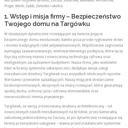
Warszawa-Targówek (Bródno, Zacisze, Elsnerów), Białołęka, Rembertów,
Praga, Marki, Ząbki, Zielonka i okolice.
1. Wstęp i misja firmy – Bezpieczeństwo
Twojego domu na Targówku
W dzisiejszym dynamicznie rozwijającym się świecie pojęcie
bezpiecznego domu ewoluowało daleko poza proste ryglowanie drzwi
i montaż tradycyjnych rolet antywłamaniowych. Współczesne zagrożenia
wymagają zaawansowanego, wielowarstwowego podejścia, które łączy
fizyczną ochronę mienia z nowoczesną technologią cyfrową oraz
inteligentnym zarządzaniem budynkiem. Nasza firma, jako wieloletni
lider w branży systemów zabezpieczeń, dedykuje swoje usługi
mieszkańcom dzielnicy Targówek oraz wszystkich okolicznych rejonów
Warszawy i powiatów sąsiadujących. Naszą misją jest dostarczanie
bezkompromisowych, skrojonych na miarę rozwiązań, które gwarantują
spokój ducha, ochronę życia i zdrowia domowników oraz
nienaruszalność mienia prywatnego.
Targówek, ze swoją zróżnicowaną strukturą architektoniczną – od
nowoczesnych osiedli mieszkaniowych na Bródnie, przez kameralną
zabudowę jednorodzinną na Zaciszu, aż po dynamicznie rozwijające się
tereny przemysłowo-usługowe – stawia przed instalatorami systemów