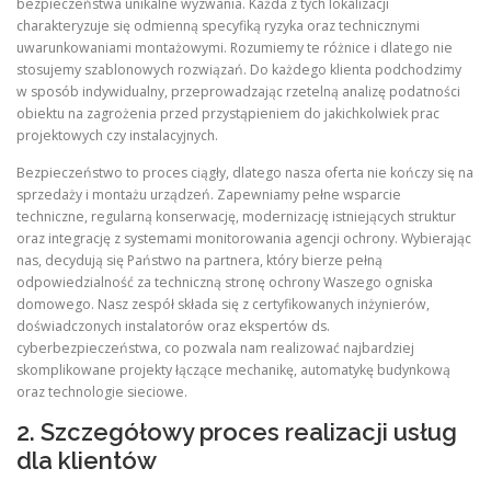
bezpieczeństwa unikalne wyzwania. Każda z tych lokalizacji
charakteryzuje się odmienną specyfiką ryzyka oraz technicznymi
uwarunkowaniami montażowymi. Rozumiemy te różnice i dlatego nie
stosujemy szablonowych rozwiązań. Do każdego klienta podchodzimy
w sposób indywidualny, przeprowadzając rzetelną analizę podatności
obiektu na zagrożenia przed przystąpieniem do jakichkolwiek prac
projektowych czy instalacyjnych.
Bezpieczeństwo to proces ciągły, dlatego nasza oferta nie kończy się na
sprzedaży i montażu urządzeń. Zapewniamy pełne wsparcie
techniczne, regularną konserwację, modernizację istniejących struktur
oraz integrację z systemami monitorowania agencji ochrony. Wybierając
nas, decydują się Państwo na partnera, który bierze pełną
odpowiedzialność za techniczną stronę ochrony Waszego ogniska
domowego. Nasz zespół składa się z certyfikowanych inżynierów,
doświadczonych instalatorów oraz ekspertów ds.
cyberbezpieczeństwa, co pozwala nam realizować najbardziej
skomplikowane projekty łączące mechanikę, automatykę budynkową
oraz technologie sieciowe.
2. Szczegółowy proces realizacji usług
dla klientów