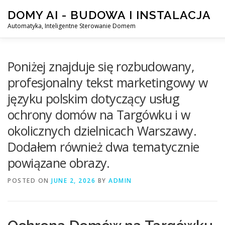
Skip
DOMY AI - BUDOWA I INSTALACJA
to
content
Automatyka, Inteligentne Sterowanie Domem
HOME
SMART DOM AI – AUTOMATYKA, INTELIGENTN
Poniżej znajduje się rozbudowany,
profesjonalny tekst marketingowy w
języku polskim dotyczący usług
ochrony domów na Targówku i w
okolicznych dzielnicach Warszawy.
Dodałem również dwa tematycznie
powiązane obrazy.
POSTED ON
JUNE 2, 2026
BY
ADMIN