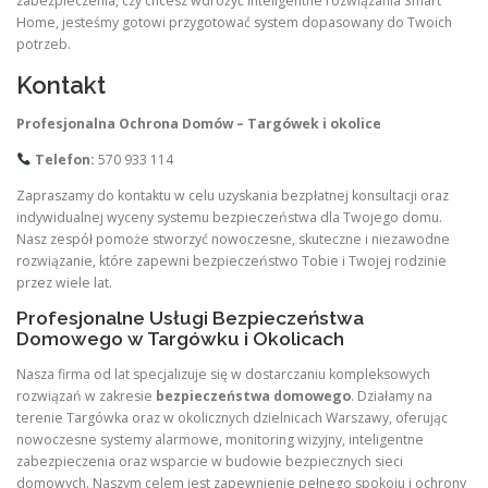
zabezpieczenia, czy chcesz wdrożyć inteligentne rozwiązania Smart
Home, jesteśmy gotowi przygotować system dopasowany do Twoich
potrzeb.
Kontakt
Profesjonalna Ochrona Domów – Targówek i okolice
Telefon:
570 933 114
Zapraszamy do kontaktu w celu uzyskania bezpłatnej konsultacji oraz
indywidualnej wyceny systemu bezpieczeństwa dla Twojego domu.
Nasz zespół pomoże stworzyć nowoczesne, skuteczne i niezawodne
rozwiązanie, które zapewni bezpieczeństwo Tobie i Twojej rodzinie
przez wiele lat.
Profesjonalne Usługi Bezpieczeństwa
Domowego w Targówku i Okolicach
Nasza firma od lat specjalizuje się w dostarczaniu kompleksowych
rozwiązań w zakresie
bezpieczeństwa domowego
. Działamy na
terenie Targówka oraz w okolicznych dzielnicach Warszawy, oferując
nowoczesne systemy alarmowe, monitoring wizyjny, inteligentne
zabezpieczenia oraz wsparcie w budowie bezpiecznych sieci
domowych. Naszym celem jest zapewnienie pełnego spokoju i ochrony