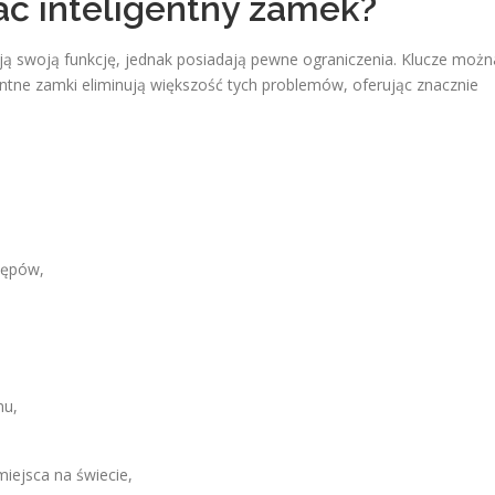
ć inteligentny zamek?
ają swoją funkcję, jednak posiadają pewne ograniczenia. Klucze możn
entne zamki eliminują większość tych problemów, oferując znacznie
tępów,
mu,
iejsca na świecie,