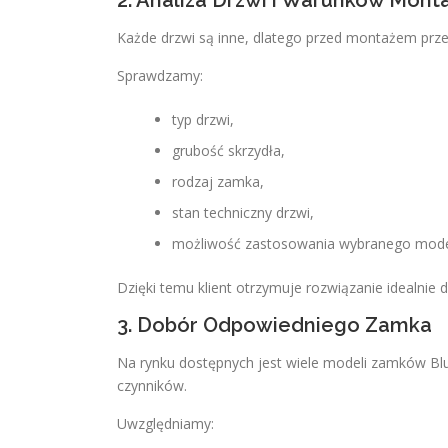
2. Analiza Drzwi i Warunków Mon
Każde drzwi są inne, dlatego przed montażem prz
Sprawdzamy:
typ drzwi,
grubość skrzydła,
rodzaj zamka,
stan techniczny drzwi,
możliwość zastosowania wybranego mode
Dzięki temu klient otrzymuje rozwiązanie idealni
3. Dobór Odpowiedniego Zamka
Na rynku dostępnych jest wiele modeli zamków Blu
czynników.
Uwzględniamy: