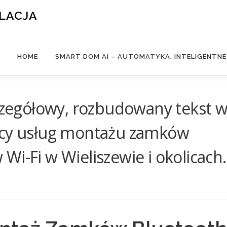
ALACJA
HOME
SMART DOM AI – AUTOMATYKA, INTELIGENTN
zczegółowy, rozbudowany tekst 
ący usług montażu zamków
Wi-Fi w Wieliszewie i okolicach.