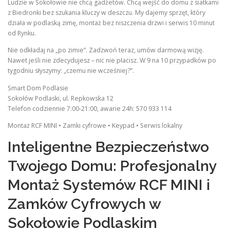
Ludzie w Sokołowie nie chcą gadżetów. Chcą wejść do domu z siatkami
z Biedronki bez szukania kluczy w deszczu. My dajemy sprzęt, który
działa w podlaską zimę, montaż bez niszczenia drzwi i serwis 10 minut
od Rynku.
Nie odkładaj na „po zimie”. Zadzwoń teraz, umów darmową wizję.
Nawet jeśli nie zdecydujesz – nic nie płacisz. W 9 na 10 przypadków po
tygodniu słyszymy: „czemu nie wcześniej?”.
Smart Dom Podlasie
Sokołów Podlaski, ul. Repkowska 12
Telefon codziennie 7:00-21:00, awarie 24h: 570 933 114
Montaż RCF MINI • Zamki cyfrowe • Keypad • Serwis lokalny
Inteligentne Bezpieczeństwo
Twojego Domu: Profesjonalny
Montaż Systemów RCF MINI i
Zamków Cyfrowych w
Sokołowie Podlaskim