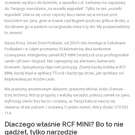
zostawiło się klucz do komórki, a sąsiadka z ul. Sadowej ma zapasowy
do Twojego mieszkania „na wszelki wypadek”. Tylko że ten „wszelki
wypadek” zdarza się coraz częściej: klucz łamie się w mrozie pod
kościołem św. Jana, ginie w trawie nad Bugiem podczas grilla w Broku, a
dorabianie go w punkcie na targowisku trwa trzy dni. My postanowiliśmy
to zmienić.
Nasza firma, Smart Dom Podlasie, od 2019 roku montuje w Sokołowie
Podlaskim i w całym promieniu 50 kilometrów dwa konkretne
rozwiązania: inteligentny zamek RCF MINI SmartLock oraz profesjonalne
zamki cyfrowe i keypad. Nie zajmujemy się alarmami, kamerami,
bramami. Specjalizacja daje nam precyzję. Znamy każdą śrubkę w RCF
MINI, każdy błąd w aplikacji TTLock i każdy typ drzwi, jaki spotkasz od
Repkowskiej po Kosów Lacki.
Nie jesteśmy anonimowym sklepem. Jesteśmy Michał, Arek i Damian –
trzej technicy, którzy przyjadą z walizką narzędzi, pokażą zamek na żywo,
wyfrezują otwór bez kurzu i zostaną, aż Twoja babcia nauczy się
otwierać drzwi palcem. I zostawią Ci jeden numer, który działa: 570 933
114.
Dlaczego właśnie RCF MINI? Bo to nie
gadżet, tylko narzędzie