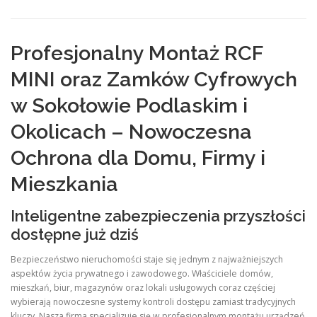
Profesjonalny Montaż RCF
MINI oraz Zamków Cyfrowych
w Sokołowie Podlaskim i
Okolicach – Nowoczesna
Ochrona dla Domu, Firmy i
Mieszkania
Inteligentne zabezpieczenia przyszłości
dostępne już dziś
Bezpieczeństwo nieruchomości staje się jednym z najważniejszych
aspektów życia prywatnego i zawodowego. Właściciele domów,
mieszkań, biur, magazynów oraz lokali usługowych coraz częściej
wybierają nowoczesne systemy kontroli dostępu zamiast tradycyjnych
kluczy. Nasza firma specjalizuje się w profesjonalnym montażu urządzeń