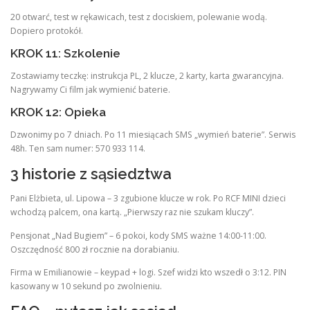
20 otwarć, test w rękawicach, test z dociskiem, polewanie wodą.
Dopiero protokół.
KROK 11: Szkolenie
Zostawiamy teczkę: instrukcja PL, 2 klucze, 2 karty, karta gwarancyjna.
Nagrywamy Ci film jak wymienić baterie.
KROK 12: Opieka
Dzwonimy po 7 dniach. Po 11 miesiącach SMS „wymień baterie”. Serwis
48h. Ten sam numer: 570 933 114.
3 historie z sąsiedztwa
Pani Elżbieta, ul. Lipowa – 3 zgubione klucze w rok. Po RCF MINI dzieci
wchodzą palcem, ona kartą. „Pierwszy raz nie szukam kluczy”.
Pensjonat „Nad Bugiem” – 6 pokoi, kody SMS ważne 14:00-11:00.
Oszczędność 800 zł rocznie na dorabianiu.
Firma w Emilianowie – keypad + logi. Szef widzi kto wszedł o 3:12. PIN
kasowany w 10 sekund po zwolnieniu.