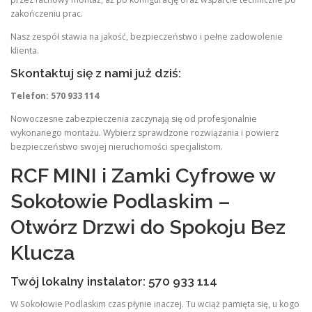
zakończeniu prac.
Nasz zespół stawia na jakość, bezpieczeństwo i pełne zadowolenie
klienta.
Skontaktuj się z nami już dziś:
Telefon: 570 933 114
Nowoczesne zabezpieczenia zaczynają się od profesjonalnie
wykonanego montażu. Wybierz sprawdzone rozwiązania i powierz
bezpieczeństwo swojej nieruchomości specjalistom.
RCF MINI i Zamki Cyfrowe w
Sokołowie Podlaskim –
Otwórz Drzwi do Spokoju Bez
Klucza
Twój lokalny instalator: 570 933 114
W Sokołowie Podlaskim czas płynie inaczej. Tu wciąż pamięta się, u kogo