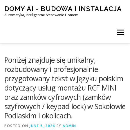
Skip
DOMY AI - BUDOWA I INSTALACJA
to
content
Automatyka, Inteligentne Sterowanie Domem
Menu
HOME
Poniżej znajduje się unikalny,
rozbudowany i profesjonalnie
przygotowany tekst w języku polskim
SMART DOM AI – AUTOMATYKA, INTELIGENTNE STEROWA
dotyczący usług montażu RCF MINI
oraz zamków cyfrowych (zamków
BLOG
KONTAKT
szyfrowych / keypad lock) w Sokołowie
Podlaskim i okolicach.
POSTED ON
JUNE 5, 2026
BY
ADMIN