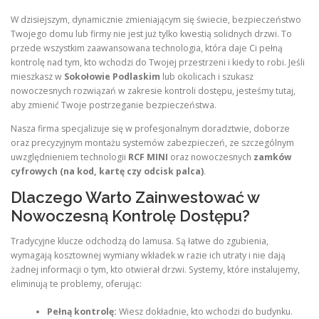
W dzisiejszym, dynamicznie zmieniającym się świecie, bezpieczeństwo
Twojego domu lub firmy nie jest już tylko kwestią solidnych drzwi. To
przede wszystkim zaawansowana technologia, która daje Ci pełną
kontrolę nad tym, kto wchodzi do Twojej przestrzeni i kiedy to robi. Jeśli
mieszkasz w
Sokołowie Podlaskim
lub okolicach i szukasz
nowoczesnych rozwiązań w zakresie kontroli dostępu, jesteśmy tutaj,
aby zmienić Twoje postrzeganie bezpieczeństwa.
Nasza firma specjalizuje się w profesjonalnym doradztwie, doborze
oraz precyzyjnym montażu systemów zabezpieczeń, ze szczególnym
uwzględnieniem technologii
RCF MINI
oraz nowoczesnych
zamków
cyfrowych (na kod, kartę czy odcisk palca)
.
Dlaczego Warto Zainwestować w
Nowoczesną Kontrolę Dostępu?
Tradycyjne klucze odchodzą do lamusa. Są łatwe do zgubienia,
wymagają kosztownej wymiany wkładek w razie ich utraty i nie dają
żadnej informacji o tym, kto otwierał drzwi. Systemy, które instalujemy,
eliminują te problemy, oferując:
Pełną kontrolę:
Wiesz dokładnie, kto wchodzi do budynku.