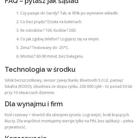
FAQ – pytasz jak sąsiad
Czy pasuje do Gerdy? Tak, w 95% po wymianie wkładki.
Co bez prądu? Działa na bateriach.
Ile odcisków? 100. Kodów? 200.
Co jak zgubię telefon? Logujesz się na innym.
Zima? Testowany do -25°C.
Montaż? 60-90 minut, bez bałaganu.
Technologia w środku
Silnik bezszczotkowy, sensor żywej tkanki, Bluetooth 5.0 LE, pamięć
lokalna (RODO), obudowa ze stopu cynku. 200 000 cykli – to ponad 50 lat
przy 10 otwarciach dziennie.
Dla wynajmu i firm
Kod czasowy = dowód dla ubezpieczyciela. Logi wejść, brak krążących
kluczy. Dla wspólnot montujemy wersje tylko na PIN, bez aplikacji – pełna
prywatność.