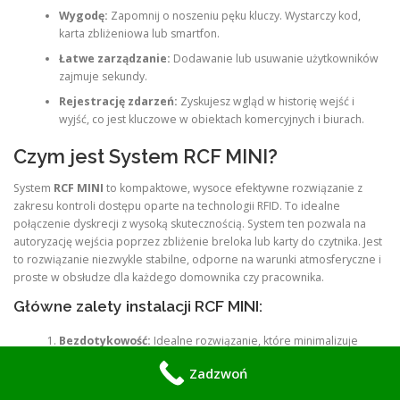
Wygodę:
Zapomnij o noszeniu pęku kluczy. Wystarczy kod,
karta zbliżeniowa lub smartfon.
Łatwe zarządzanie:
Dodawanie lub usuwanie użytkowników
zajmuje sekundy.
Rejestrację zdarzeń:
Zyskujesz wgląd w historię wejść i
wyjść, co jest kluczowe w obiektach komercyjnych i biurach.
Czym jest System RCF MINI?
System
RCF MINI
to kompaktowe, wysoce efektywne rozwiązanie z
zakresu kontroli dostępu oparte na technologii RFID. To idealne
połączenie dyskrecji z wysoką skutecznością. System ten pozwala na
autoryzację wejścia poprzez zbliżenie breloka lub karty do czytnika. Jest
to rozwiązanie niezwykle stabilne, odporne na warunki atmosferyczne i
proste w obsłudze dla każdego domownika czy pracownika.
Główne zalety instalacji RCF MINI:
Bezdotykowość:
Idealne rozwiązanie, które minimalizuje
zużycie mechaniczne zamka.
Zadzwoń
Skalowalność:
Możliwość rozbudowy o kolejne punkty