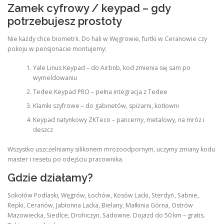
Zamek cyfrowy / keypad – gdy
potrzebujesz prostoty
Nie każdy chce biometrii. Do hali w Węgrowie, furtki w Ceranowie czy
pokoju w pensjonacie montujemy:
Yale Linus Keypad – do Airbnb, kod zmienia się sam po
wymeldowaniu
Tedee Keypad PRO – pełna integracja z Tedee
Klamki szyfrowe – do gabinetów, spiżarni, kotłowni
Keypad natynkowy ZKTeco – pancerny, metalowy, na mróz i
deszcz
Wszystko uszczelniamy silikonem mrozoodpornym, uczymy zmiany kodu
master i resetu po odejściu pracownika.
Gdzie działamy?
Sokołów Podlaski, Węgrów, Łochów, Kosów Lacki, Sterdyń, Sabnie,
Repki, Ceranów, Jabłonna Lacka, Bielany, Małkinia Górna, Ostrów
Mazowiecka, Siedlce, Drohiczyn, Sadowne. Dojazd do 50 km – gratis.