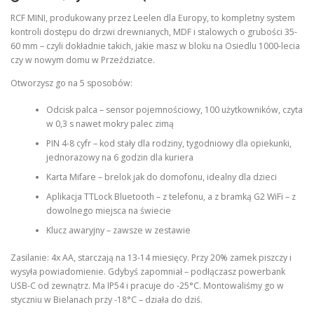
RCF MINI, produkowany przez Leelen dla Europy, to kompletny system
kontroli dostępu do drzwi drewnianych, MDF i stalowych o grubości 35-
60 mm – czyli dokładnie takich, jakie masz w bloku na Osiedlu 1000-lecia
czy w nowym domu w Przeździatce.
Otworzysz go na 5 sposobów:
Odcisk palca – sensor pojemnościowy, 100 użytkowników, czyta
w 0,3 s nawet mokry palec zimą
PIN 4-8 cyfr – kod stały dla rodziny, tygodniowy dla opiekunki,
jednorazowy na 6 godzin dla kuriera
Karta Mifare – brelok jak do domofonu, idealny dla dzieci
Aplikacja TTLock Bluetooth – z telefonu, a z bramką G2 WiFi – z
dowolnego miejsca na świecie
Klucz awaryjny – zawsze w zestawie
Zasilanie: 4x AA, starczają na 13-14 miesięcy. Przy 20% zamek piszczy i
wysyła powiadomienie. Gdybyś zapomniał – podłączasz powerbank
USB-C od zewnątrz. Ma IP54 i pracuje do -25°C. Montowaliśmy go w
styczniu w Bielanach przy -18°C – działa do dziś.