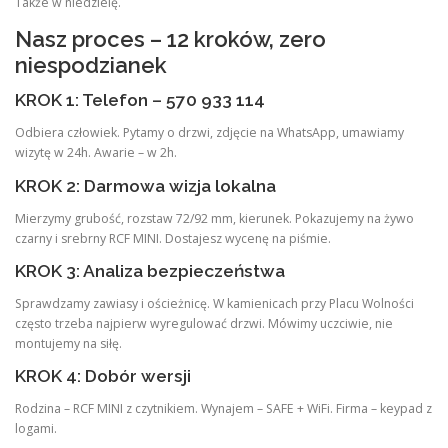
Także w niedzielę.
Nasz proces – 12 kroków, zero
niespodzianek
KROK 1: Telefon – 570 933 114
Odbiera człowiek. Pytamy o drzwi, zdjęcie na WhatsApp, umawiamy
wizytę w 24h. Awarie – w 2h.
KROK 2: Darmowa wizja lokalna
Mierzymy grubość, rozstaw 72/92 mm, kierunek. Pokazujemy na żywo
czarny i srebrny RCF MINI. Dostajesz wycenę na piśmie.
KROK 3: Analiza bezpieczeństwa
Sprawdzamy zawiasy i ościeżnicę. W kamienicach przy Placu Wolności
często trzeba najpierw wyregulować drzwi. Mówimy uczciwie, nie
montujemy na siłę.
KROK 4: Dobór wersji
Rodzina – RCF MINI z czytnikiem. Wynajem – SAFE + WiFi. Firma – keypad z
logami.