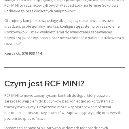
RCF MINI oraz zamków cyfrowych (Keypad Lock) na terenie Sokołowa
Podlaskiego oraz okolicznych miejscowości.
Oferujemy kompleksową usługę obejmującą doradztwo, dostawę
urządzeń, profesjonalny montaż, konfigurację systemu oraz szkolenie
użytkowników. Dzięki wieloletniemu doświadczeniu zapewniamy
najwyższą jakość wykonania oraz niezawodność działania instalowanych
rozwiązań.
Kontakt: 570 933 114
Czym jest RCF MINI?
RCF MINI to nowoczesny system kontroli dostępu, który pozwala
zarządzać wejściem do budynków bez konieczności korzystania z
tradycyjnych kluczy. Urządzenie może współpracować z różnymi
metodami autoryzacji użytkowników, zapewniając wygodę oraz wysoki
poziom bezpieczeństwa.
System ten sprawdza się zarówno w domach jednorodzinnych,