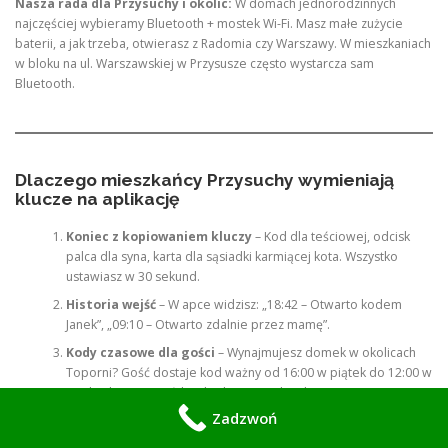
Nasza rada dla Przysuchy i okolic:
W domach jednorodzinnych
najczęściej wybieramy Bluetooth + mostek Wi-Fi. Masz małe zużycie
baterii, a jak trzeba, otwierasz z Radomia czy Warszawy. W mieszkaniach
w bloku na ul. Warszawskiej w Przysusze często wystarcza sam
Bluetooth.
Dlaczego mieszkańcy Przysuchy wymieniają
klucze na aplikację
Koniec z kopiowaniem kluczy
– Kod dla teściowej, odcisk
palca dla syna, karta dla sąsiadki karmiącej kota. Wszystko
ustawiasz w 30 sekund.
Historia wejść
– W apce widzisz: „18:42 – Otwarto kodem
Janek”, „09:10 – Otwarto zdalnie przez mamę”.
Kody czasowe dla gości
– Wynajmujesz domek w okolicach
Toporni? Gość dostaje kod ważny od 16:00 w piątek do 12:00 w
niedzielę. Po wyjeździe kod sam się dezaktywuje.
Zadzwoń
Auto-zamknięcie
– Drzwi ryglują się same po 15, 30 lub 60
sekundach. Problem „czy zamknąłem?” znika.