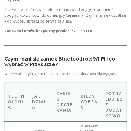
Chcesz otwierać drzwi telefonem, nadawać kody gościom i mieć
podgląd kto wchodził do domu, gdy Cię nie ma? Zajmiemy się wszystkim
– od wyboru sprzętu po serwis za 3 lata.
Zadzwoń i umów bezpłatny pomiar: 570 933 114
Czym różni się zamek Bluetooth od Wi-Fi i co
wybrać w Przysusze?
Wiele osób myśli, że to to samo. Różnica jest kluczowa dla wygody.
CO
ZASIĘ
POTRZ
TECHN
JAK
KIEDY
G
EBUJES
OLOGI
DZIAŁ
WYBRA
OTWIE
Z
A
A
Ć
RANIA
DODAT
KOWO
Mieszkasz