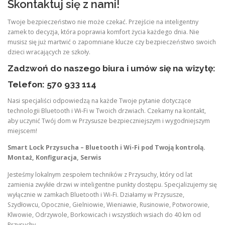
Skontaktuj się z nami!
Twoje bezpieczeństwo nie może czekać. Przejście na inteligentny
zamek to decyzja, która poprawia komfort życia każdego dnia. Nie
musisz się już martwić o zapomniane klucze czy bezpieczeństwo swoich
dzieci wracających ze szkoły.
Zadzwoń do naszego biura i umów się na wizytę:
Telefon: 570 933 114
Nasi specjaliści odpowiedzą na każde Twoje pytanie dotyczące
technologii Bluetooth i Wi-Fi w Twoich drzwiach. Czekamy na kontakt,
aby uczynić Twój dom w Przysusze bezpieczniejszym i wygodniejszym
miejscem!
Smart Lock Przysucha – Bluetooth i Wi-Fi pod Twoją kontrolą.
Montaż, Konfiguracja, Serwis
Jesteśmy lokalnym zespołem techników z Przysuchy, który od lat
zamienia zwykłe drzwi w inteligentne punkty dostępu. Specjalizujemy się
wyłącznie w zamkach Bluetooth i Wi-Fi. Działamy w Przysusze,
Szydłowcu, Opocznie, Gielniowie, Wieniawie, Rusinowie, Potworowie,
Klwowie, Odrzywole, Borkowicach i wszystkich wsiach do 40 km od
Przysuchy.