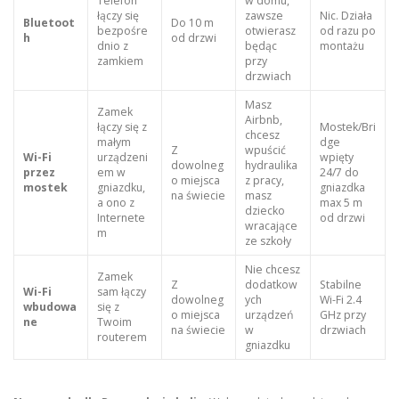
Telefon
w domu,
łączy się
zawsze
Nic. Działa
Bluetoot
Do 10 m
bezpośre
otwierasz
od razu po
h
od drzwi
dnio z
będąc
montażu
zamkiem
przy
drzwiach
Masz
Zamek
Airbnb,
łączy się z
Mostek/Bri
chcesz
małym
dge
Z
wpuścić
Wi-Fi
urządzeni
wpięty
dowolneg
hydraulika
przez
em w
24/7 do
o miejsca
z pracy,
mostek
gniazdku,
gniazdka
na świecie
masz
a ono z
max 5 m
dziecko
Internete
od drzwi
wracające
m
ze szkoły
Nie chcesz
Zamek
Z
dodatkow
Stabilne
Wi-Fi
sam łączy
dowolneg
ych
Wi-Fi 2.4
wbudowa
się z
o miejsca
urządzeń
GHz przy
ne
Twoim
na świecie
w
drzwiach
routerem
gniazdku