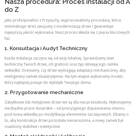
Nasza procedura: Proces instalacji od A
do Z
Jako profesjonaliści z Przysuchy, wypracowaliśmy procedurę, która
minimalizuje stres związany z modernizacją drzwi i gwarantuje
najwyższą jakość wykonania. Nasz proces składa się z pięciu kluczowych
faz.
1. Konsultacja i Audyt Techniczny
Każda instalacja zaczyna się od wizji lokalnej. Sprawdzamy stan
techniczny Twoich drzwi, ich grubość oraz typ istniejącego zamka
(wkładki). Oceniamy, czy drzwi wymagają adaptacji mechanicznej, aby
inteligentny zamek działał płynnie. Na tym etapie wybieramy model,
który najlepiej pasuje do stylistyki Twojego domu.
2. Przygotowanie mechaniczne
Zabytkowe lub nietypowe drzwi nie są dla nas przeszkodą. Wykonujemy
niezbędne prace ślusarskie – od precyzyjnego dopasowania otworu
pod nową wkładkę po modyfikację elementów zaczepowych. Dbamy o
to, aby konstrukcja drzwi pozostała nienaruszona, a nowy zamek był
osadzony stabilnie i estetycznie.