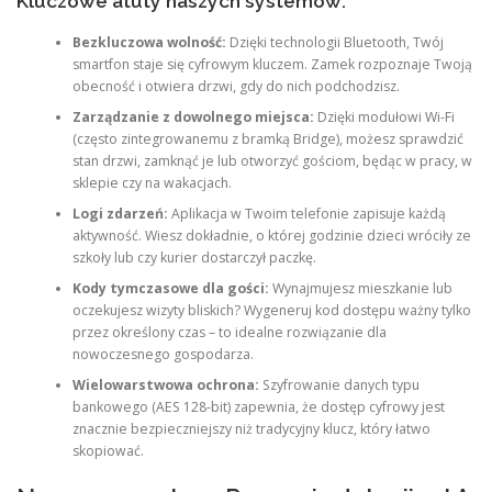
Kluczowe atuty naszych systemów:
Bezkluczowa wolność:
Dzięki technologii Bluetooth, Twój
smartfon staje się cyfrowym kluczem. Zamek rozpoznaje Twoją
obecność i otwiera drzwi, gdy do nich podchodzisz.
Zarządzanie z dowolnego miejsca:
Dzięki modułowi Wi-Fi
(często zintegrowanemu z bramką Bridge), możesz sprawdzić
stan drzwi, zamknąć je lub otworzyć gościom, będąc w pracy, w
sklepie czy na wakacjach.
Logi zdarzeń:
Aplikacja w Twoim telefonie zapisuje każdą
aktywność. Wiesz dokładnie, o której godzinie dzieci wróciły ze
szkoły lub czy kurier dostarczył paczkę.
Kody tymczasowe dla gości:
Wynajmujesz mieszkanie lub
oczekujesz wizyty bliskich? Wygeneruj kod dostępu ważny tylko
przez określony czas – to idealne rozwiązanie dla
nowoczesnego gospodarza.
Wielowarstwowa ochrona:
Szyfrowanie danych typu
bankowego (AES 128-bit) zapewnia, że dostęp cyfrowy jest
znacznie bezpieczniejszy niż tradycyjny klucz, który łatwo
skopiować.