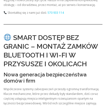
wygodę i nowoczesny styl życia. Nasza firma zapewnia kompleksową
obsługę – od doradztwa, przez montaż, aż po serwis i konserwację.
Skontaktuj się z nami już dziś:
570 933 114
SMART DOSTĘP BEZ
GRANIC – MONTAŻ ZAMKÓW
BLUETOOTH I WI-FI W
PRZYSUSZE I OKOLICACH
Nowa generacja bezpieczeństwa
domów i firm
Współczesne systemy zabezpieczeń przeszły ogromną transformację.
Klucze mechaniczne, które przez dekady były standardem, dziś coraz
częściej ustępują miejsca inteligentnym rozwiązaniom opartym na
łączności bezprzewodowej. Wśród nich szczególne miejsce zajmują