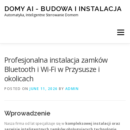
Skip
DOMY AI - BUDOWA I INSTALACJA
to
content
Automatyka, Inteligentne Sterowanie Domem
Menu
HOME
Profesjonalna instalacja zamków
Bluetooth i Wi-Fi w Przysusze i
okolicach
SMART DOM AI – AUTOMATYKA, INTELIGENTNE STEROWA
POSTED ON
JUNE 11, 2026
BY
ADMIN
BLOG
KONTAKT
Wprowadzenie
Nasza firma od lat specjalizuje się w
kompleksowej instalacji oraz
serwisie inteligentnych zamków obsługujących technologię