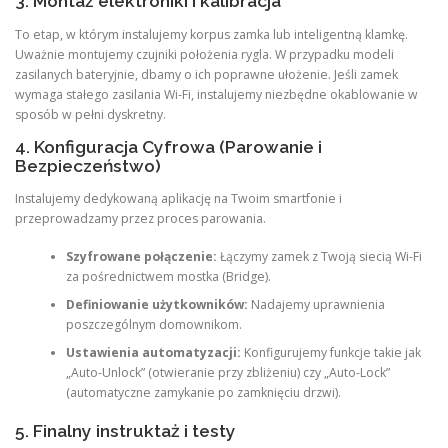
3. Montaż elektroniki i kalibracja
To etap, w którym instalujemy korpus zamka lub inteligentną klamkę.
Uważnie montujemy czujniki położenia rygla. W przypadku modeli
zasilanych bateryjnie, dbamy o ich poprawne ułożenie. Jeśli zamek
wymaga stałego zasilania Wi-Fi, instalujemy niezbędne okablowanie w
sposób w pełni dyskretny.
4. Konfiguracja Cyfrowa (Parowanie i
Bezpieczeństwo)
Instalujemy dedykowaną aplikację na Twoim smartfonie i
przeprowadzamy przez proces parowania.
Szyfrowane połączenie:
Łączymy zamek z Twoją siecią Wi-Fi
za pośrednictwem mostka (Bridge).
Definiowanie użytkowników:
Nadajemy uprawnienia
poszczególnym domownikom.
Ustawienia automatyzacji:
Konfigurujemy funkcje takie jak
„Auto-Unlock” (otwieranie przy zbliżeniu) czy „Auto-Lock”
(automatyczne zamykanie po zamknięciu drzwi).
5. Finalny instruktaż i testy