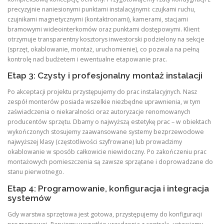
precyzyjnie naniesionymi punktami instalacyjnymi: czujkami ruchu,
czujnikami magnetycznymi (kontaktronami), kamerami, stacjami
bramowymi wideointerkomów oraz punktami dostępowymi. Klient
otrzymuje transparentny kosztorys inwestorski podzielony na sekcje
(sprzęt, okablowanie, montaż, uruchomienie), co pozwala na pełną
kontrolę nad budżetem i ewentualne etapowanie prac.
Etap 3: Czysty i profesjonalny montaż instalacji
Po akceptacji projektu przystępujemy do prac instalacyjnych. Nasz
zespół monterów posiada wszelkie niezbędne uprawnienia, w tym
zaświadczenia o niekaralności oraz autoryzacje renomowanych
producentów sprzętu. Dbamy o najwyższą estetykę prac – w obiektach
wykończonych stosujemy zaawansowane systemy bezprzewodowe
najwyższej klasy (częstotliwości szyfrowane) lub prowadzimy
okablowanie w sposób całkowicie niewidoczny. Po zakończeniu prac
montażowych pomieszczenia są zawsze sprzątane i doprowadzane do
stanu pierwotnego.
Etap 4: Programowanie, konfiguracja i integracja
systemów
Gdy warstwa sprzętowa jest gotowa, przystępujemy do konfiguracji