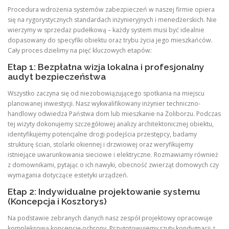
Procedura wdrożenia systemów zabezpieczeń w naszej firmie opiera
się na rygorystycznych standardach inżynieryjnych i menedżerskich. Nie
wierzymy w sprzedaż pudełkową – każdy system musi być idealnie
dopasowany do specyfiki obiektu oraz trybu życia jego mieszkańców.
Cały proces dzielimy na pięć kluczowych etapów:
Etap 1: Bezpłatna wizja lokalna i profesjonalny
audyt bezpieczeństwa
Wszystko zaczyna się od niezobowiązującego spotkania na miejscu
planowanej inwestycji. Nasz wykwalifikowany inżynier techniczno-
handlowy odwiedza Państwa dom lub mieszkanie na Żoliborzu. Podczas
tej wizyty dokonujemy szczegółowej analizy architektonicznej obiektu,
identyfikujemy potencjalne drogi podejścia przestępcy, badamy
strukturę ścian, stolarki okiennej i drzwiowej oraz weryfikujemy
istniejące uwarunkowania sieciowe i elektryczne. Rozmawiamy również
z domownikami, pytając o ich nawyki, obecność zwierząt domowych czy
wymagania dotyczące estetyki urządzeń.
Etap 2: Indywidualne projektowanie systemu
(Koncepcja i Kosztorys)
Na podstawie zebranych danych nasz zespół projektowy opracowuje
kompleksową koncepcję ochrony. Przygotowujemy rzuty kondygnacji z