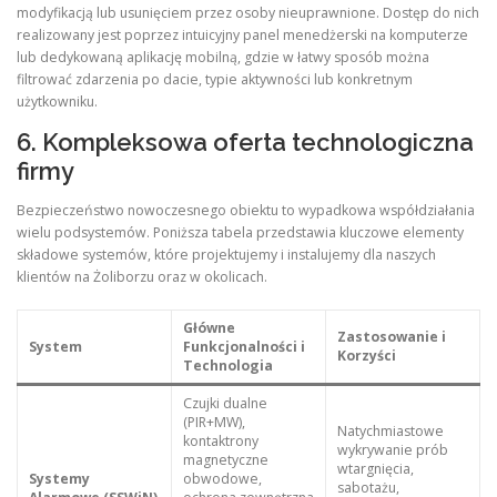
modyfikacją lub usunięciem przez osoby nieuprawnione. Dostęp do nich
realizowany jest poprzez intuicyjny panel menedżerski na komputerze
lub dedykowaną aplikację mobilną, gdzie w łatwy sposób można
filtrować zdarzenia po dacie, typie aktywności lub konkretnym
użytkowniku.
6. Kompleksowa oferta technologiczna
firmy
Bezpieczeństwo nowoczesnego obiektu to wypadkowa współdziałania
wielu podsystemów. Poniższa tabela przedstawia kluczowe elementy
składowe systemów, które projektujemy i instalujemy dla naszych
klientów na Żoliborzu oraz w okolicach.
Główne
Zastosowanie i
System
Funkcjonalności i
Korzyści
Technologia
Czujki dualne
(PIR+MW),
Natychmiastowe
kontaktrony
wykrywanie prób
magnetyczne
wtargnięcia,
Systemy
obwodowe,
sabotażu,