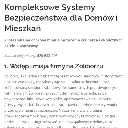
Kompleksowe Systemy
Bezpieczeństwa dla Domów i
Mieszkań
Profesjonalna ochrona mienia na terenie Żoliborza i okolicznych
dzielnic Warszawy
Kontakt telefoniczny:
570 933 114
1. Wstęp i misja firmy na Żoliborzu
Żoliborz, jako jedna z najbardziej prestiżowych, zielonych i historycznych
dzielnic Warszawy, charakteryzuje się unikalną architekturą oraz
zróżnicowaną strukturą zabudowy. Od kameralnych przedwojennych
willi na Starym Żoliborzu, przez modernistyczne osiedla, aż po
nowoczesne, luksusowe kompleksy apartamentowe na Żoliborzu
Artystycznym – każda z tych lokalizacji stawia zupełnie inne wyzwania
przed systemami zabezpieczeń. Nasza firma, z wieloletnim
doświadczeniem w branży systemów ochrony technicznej i fizycznej,
dedykuje swoje usługi mieszkańcom tej wyjątkowej dzielnicy oraz
rejonów sąsiadujących, takich jak Bielany, Bemowo, Śródmieście czy