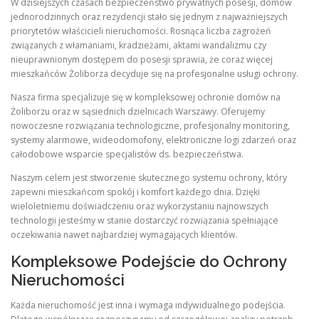
W dzisiejszych czasach bezpieczeństwo prywatnych posesji, domów
jednorodzinnych oraz rezydencji stało się jednym z najważniejszych
priorytetów właścicieli nieruchomości. Rosnąca liczba zagrożeń
związanych z włamaniami, kradzieżami, aktami wandalizmu czy
nieuprawnionym dostępem do posesji sprawia, że coraz więcej
mieszkańców Żoliborza decyduje się na profesjonalne usługi ochrony.
Nasza firma specjalizuje się w kompleksowej ochronie domów na
Żoliborzu oraz w sąsiednich dzielnicach Warszawy. Oferujemy
nowoczesne rozwiązania technologiczne, profesjonalny monitoring,
systemy alarmowe, wideodomofony, elektroniczne logi zdarzeń oraz
całodobowe wsparcie specjalistów ds. bezpieczeństwa.
Naszym celem jest stworzenie skutecznego systemu ochrony, który
zapewni mieszkańcom spokój i komfort każdego dnia. Dzięki
wieloletniemu doświadczeniu oraz wykorzystaniu najnowszych
technologii jesteśmy w stanie dostarczyć rozwiązania spełniające
oczekiwania nawet najbardziej wymagających klientów.
Kompleksowe Podejście do Ochrony
Nieruchomości
Każda nieruchomość jest inna i wymaga indywidualnego podejścia.