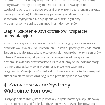
programowej. Parujemy wszystkie urządzenia z centralą, ustawiamy
dedykowane strefy ochrony (np. strefa nocna pozwalająca na
swobodne poruszanie się po sypialni przy w pełni uzbrojonym parterze,
piwnicy i ogrodzie), konfigurujemy parametry analityki obrazu w
kamerach (wykrywanie ludzi/pojazdów) oraz integrujemy
wideointerkomy z aplikacjami mobilnymi domowników.
Etap 5: Szkolenie użytkowników i wsparcie
poinstalacyjne
Nowoczesny system jest skuteczny tylko wtedy, gdy jest regularnie i
prawidłowo używany. Po uruchomieniu instalacji poświęcamy tyle czasu,
ile potrzeba, aby przeszkolić wszystkich domowników – w tym seniorów
i dzieci. Pokazujemy, jak prosta i intuicyjna jest obsługa systemu z
poziomu klawiatury oraz smartfona. Przekazujemy pełną dokumentację
technologiczną, karty gwarancyjne oraz instrukcje szybkiego
reagowania. Oferujemy również całodobowe wsparcie techniczne pod
numerem alarmowym oraz regularne przeglądy konserwacyjne.
4. Zaawansowane Systemy
Wideointerkomowe
Tradycyjne domofony, które pozwalały jedynie na weryfikację głosową
osoby stojącej przed furtką lub drzwiami wejściowymi, bezpowrotnie