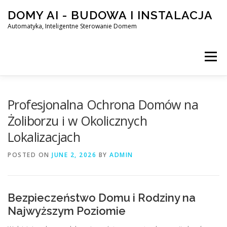
Skip
DOMY AI - BUDOWA I INSTALACJA
to
content
Automatyka, Inteligentne Sterowanie Domem
Menu
HOME
Profesjonalna Ochrona Domów na
Żoliborzu i w Okolicznych
Lokalizacjach
SMART DOM AI – AUTOMATYKA, INTELIGENTNE STEROWA
POSTED ON
JUNE 2, 2026
BY
ADMIN
BLOG
KONTAKT
Bezpieczeństwo Domu i Rodziny na
Najwyższym Poziomie