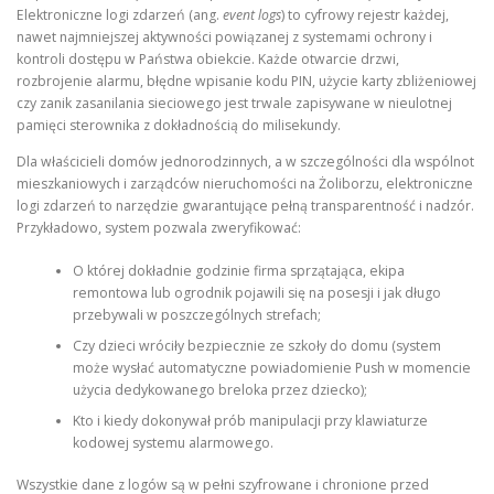
Elektroniczne logi zdarzeń (ang.
event logs
) to cyfrowy rejestr każdej,
nawet najmniejszej aktywności powiązanej z systemami ochrony i
kontroli dostępu w Państwa obiekcie. Każde otwarcie drzwi,
rozbrojenie alarmu, błędne wpisanie kodu PIN, użycie karty zbliżeniowej
czy zanik zasanilania sieciowego jest trwale zapisywane w nieulotnej
pamięci sterownika z dokładnością do milisekundy.
Dla właścicieli domów jednorodzinnych, a w szczególności dla wspólnot
mieszkaniowych i zarządców nieruchomości na Żoliborzu, elektroniczne
logi zdarzeń to narzędzie gwarantujące pełną transparentność i nadzór.
Przykładowo, system pozwala zweryfikować:
O której dokładnie godzinie firma sprzątająca, ekipa
remontowa lub ogrodnik pojawili się na posesji i jak długo
przebywali w poszczególnych strefach;
Czy dzieci wróciły bezpiecznie ze szkoły do domu (system
może wysłać automatyczne powiadomienie Push w momencie
użycia dedykowanego breloka przez dziecko);
Kto i kiedy dokonywał prób manipulacji przy klawiaturze
kodowej systemu alarmowego.
Wszystkie dane z logów są w pełni szyfrowane i chronione przed