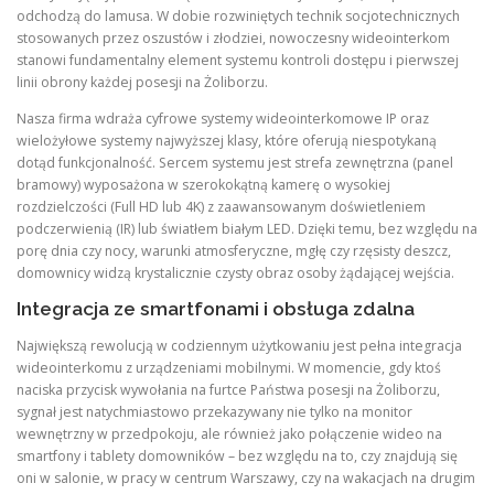
odchodzą do lamusa. W dobie rozwiniętych technik socjotechnicznych
stosowanych przez oszustów i złodziei, nowoczesny wideointerkom
stanowi fundamentalny element systemu kontroli dostępu i pierwszej
linii obrony każdej posesji na Żoliborzu.
Nasza firma wdraża cyfrowe systemy wideointerkomowe IP oraz
wielożyłowe systemy najwyższej klasy, które oferują niespotykaną
dotąd funkcjonalność. Sercem systemu jest strefa zewnętrzna (panel
bramowy) wyposażona w szerokokątną kamerę o wysokiej
rozdzielczości (Full HD lub 4K) z zaawansowanym doświetleniem
podczerwienią (IR) lub światłem białym LED. Dzięki temu, bez względu na
porę dnia czy nocy, warunki atmosferyczne, mgłę czy rzęsisty deszcz,
domownicy widzą krystalicznie czysty obraz osoby żądającej wejścia.
Integracja ze smartfonami i obsługa zdalna
Największą rewolucją w codziennym użytkowaniu jest pełna integracja
wideointerkomu z urządzeniami mobilnymi. W momencie, gdy ktoś
naciska przycisk wywołania na furtce Państwa posesji na Żoliborzu,
sygnał jest natychmiastowo przekazywany nie tylko na monitor
wewnętrzny w przedpokoju, ale również jako połączenie wideo na
smartfony i tablety domowników – bez względu na to, czy znajdują się
oni w salonie, w pracy w centrum Warszawy, czy na wakacjach na drugim