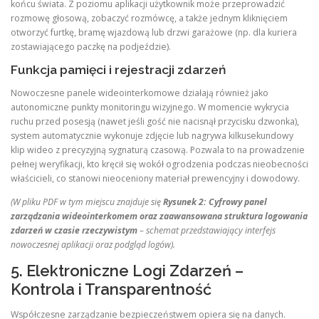
końcu świata. Z poziomu aplikacji użytkownik może przeprowadzić
rozmowę głosową, zobaczyć rozmówcę, a także jednym kliknięciem
otworzyć furtkę, bramę wjazdową lub drzwi garażowe (np. dla kuriera
zostawiającego paczkę na podjeździe).
Funkcja pamięci i rejestracji zdarzeń
Nowoczesne panele wideointerkomowe działają również jako
autonomiczne punkty monitoringu wizyjnego. W momencie wykrycia
ruchu przed posesją (nawet jeśli gość nie nacisnął przycisku dzwonka),
system automatycznie wykonuje zdjęcie lub nagrywa kilkusekundowy
klip wideo z precyzyjną sygnaturą czasową. Pozwala to na prowadzenie
pełnej weryfikacji, kto kręcił się wokół ogrodzenia podczas nieobecności
właścicieli, co stanowi nieoceniony materiał prewencyjny i dowodowy.
(W pliku PDF w tym miejscu znajduje się
Rysunek 2: Cyfrowy panel
zarządzania wideointerkomem oraz zaawansowana struktura logowania
zdarzeń w czasie rzeczywistym
– schemat przedstawiający interfejs
nowoczesnej aplikacji oraz podgląd logów).
5. Elektroniczne Logi Zdarzeń –
Kontrola i Transparentność
Współczesne zarządzanie bezpieczeństwem opiera się na danych.