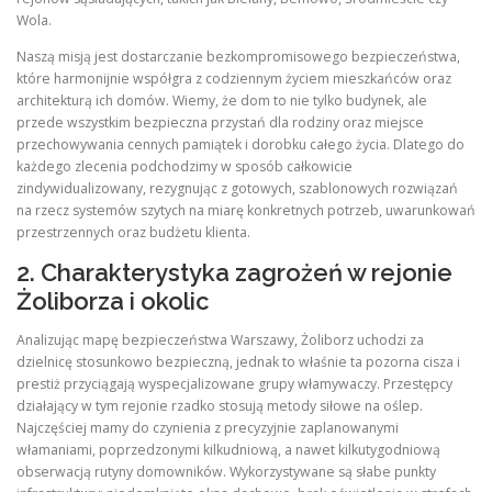
Wola.
Naszą misją jest dostarczanie bezkompromisowego bezpieczeństwa,
które harmonijnie współgra z codziennym życiem mieszkańców oraz
architekturą ich domów. Wiemy, że dom to nie tylko budynek, ale
przede wszystkim bezpieczna przystań dla rodziny oraz miejsce
przechowywania cennych pamiątek i dorobku całego życia. Dlatego do
każdego zlecenia podchodzimy w sposób całkowicie
zindywidualizowany, rezygnując z gotowych, szablonowych rozwiązań
na rzecz systemów szytych na miarę konkretnych potrzeb, uwarunkowań
przestrzennych oraz budżetu klienta.
2. Charakterystyka zagrożeń w rejonie
Żoliborza i okolic
Analizując mapę bezpieczeństwa Warszawy, Żoliborz uchodzi za
dzielnicę stosunkowo bezpieczną, jednak to właśnie ta pozorna cisza i
prestiż przyciągają wyspecjalizowane grupy włamywaczy. Przestępcy
działający w tym rejonie rzadko stosują metody siłowe na oślep.
Najczęściej mamy do czynienia z precyzyjnie zaplanowanymi
włamaniami, poprzedzonymi kilkudniową, a nawet kilkutygodniową
obserwacją rutyny domowników. Wykorzystywane są słabe punkty