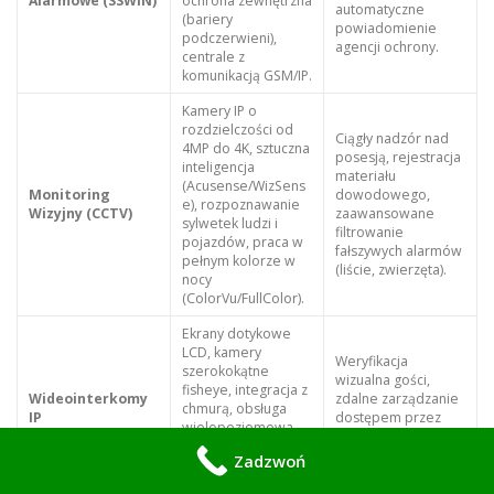
Alarmowe (SSWiN)
ochrona zewnętrzna
automatyczne
(bariery
powiadomienie
podczerwieni),
agencji ochrony.
centrale z
komunikacją GSM/IP.
Kamery IP o
rozdzielczości od
Ciągły nadzór nad
4MP do 4K, sztuczna
posesją, rejestracja
inteligencja
materiału
(Acusense/WizSens
Monitoring
dowodowego,
e), rozpoznawanie
Wizyjny (CCTV)
zaawansowane
sylwetek ludzi i
filtrowanie
pojazdów, praca w
fałszywych alarmów
pełnym kolorze w
(liście, zwierzęta).
nocy
(ColorVu/FullColor).
Ekrany dotykowe
LCD, kamery
Weryfikacja
szerokokątne
wizualna gości,
fisheye, integracja z
Wideointerkomy
zdalne zarządzanie
chmurą, obsługa
IP
dostępem przez
wielopoziomowa,
telefon, kurierski
szyfrowane
dostęp warunkowy.
Zadzwoń
protokoły
komunikacyjne.