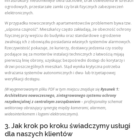
infrastruktury: niedomknięte okna dachowe, brak oświetlenia w strefach
ogrodowych, przestarzałe zamki czy brak fizycznych zabezpieczeń
elektronicznych.
W przypadku nowoczesnych apartamentowców problemem bywa tzw.
„uśpiona czujność”. Mieszkańcy często zakładają, że obecność ochrony
fizycznej przy wejściu do budynku oraz standardowe ogrodzenie
zwalniają ich z obowiązku posiadania własnych systemów alarmowych.
Rzeczywistość pokazuje, że kurierzy, dostawcy jedzenia czy osoby
podające się za monterów instalacji technicznych z łatwością mijają
pierwszą linię obrony, uzyskując bezpośredni dostęp do korytarzy i
drzwi poszczególnych mieszkań. Stąd wynika krytyczna potrzeba
wdrażania systemów autonomicznych i dwu- lub trzyetapowej
weryfikacji dostępu.
(W wygenerowanym pliku PDF w tym miejscu znajduje się
Rysunek 1:
Architektura nowoczesnego, zintegrowanego systemu ochrony
rezydencjalnej z centralnym zarządzaniem
– profesjonalny schemat
wektorowy obrazujący synergię między kamerami, alarmem,
wideointerkomem i logami elektronicznymi).
3. Jak krok po kroku świadczymy usługi
dla naszych klientów