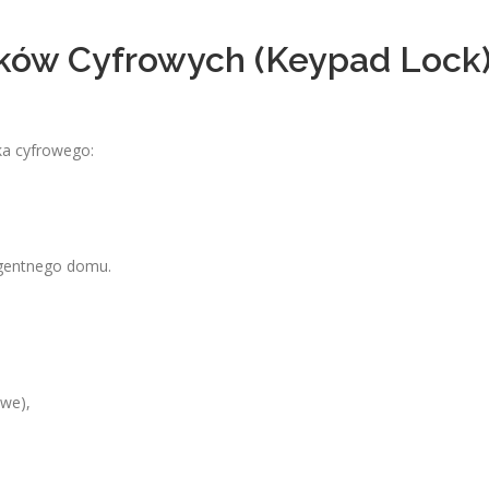
mków Cyfrowych (Keypad Lock
a cyfrowego:
ligentnego domu.
owe),