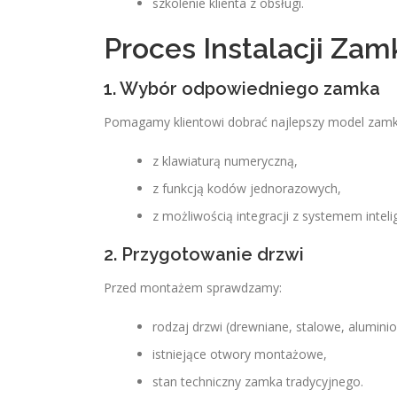
szkolenie klienta z obsługi.
Proces Instalacji Za
1. Wybór odpowiedniego zamka
Pomagamy klientowi dobrać najlepszy model zamk
z klawiaturą numeryczną,
z funkcją kodów jednorazowych,
z możliwością integracji z systemem inte
2. Przygotowanie drzwi
Przed montażem sprawdzamy:
rodzaj drzwi (drewniane, stalowe, alumini
istniejące otwory montażowe,
stan techniczny zamka tradycyjnego.