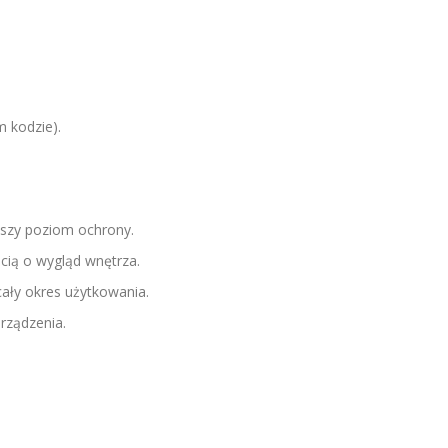
m kodzie).
szy poziom ochrony.
ią o wygląd wnętrza.
ały okres użytkowania.
urządzenia.