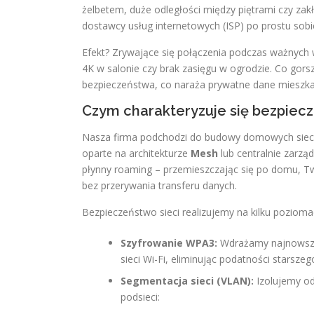
żelbetem, duże odległości między piętrami czy zakł
dostawcy usług internetowych (ISP) po prostu sobie
Efekt? Zrywające się połączenia podczas ważnych
4K w salonie czy brak zasięgu w ogrodzie. Co gor
bezpieczeństwa, co naraża prywatne dane mieszk
Czym charakteryzuje się bezpiecz
Nasza firma podchodzi do budowy domowych sie
oparte na architekturze
Mesh
lub centralnie zarz
płynny roaming – przemieszczając się po domu, Tw
bez przerywania transferu danych.
Bezpieczeństwo sieci realizujemy na kilku pozioma
Szyfrowanie WPA3:
Wdrażamy najnowszy 
sieci Wi-Fi, eliminując podatności starsz
Segmentacja sieci (VLAN):
Izolujemy o
podsieci: