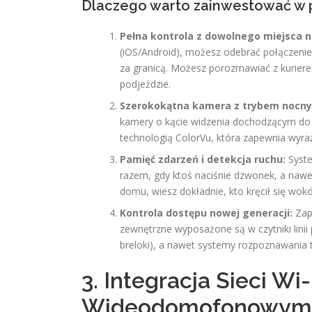
Dlaczego warto zainwestować w 
Pełna kontrola z dowolnego miejsca n
(iOS/Android), możesz odebrać połączenie
za granicą. Możesz porozmawiać z kuriere
podjeździe.
Szerokokątna kamera z trybem nocnym
kamery o kącie widzenia dochodzącym do 
technologią ColorVu, która zapewnia wyra
Pamięć zdarzeń i detekcja ruchu:
Syste
razem, gdy ktoś naciśnie dzwonek, a nawet
domu, wiesz dokładnie, kto kręcił się wokó
Kontrola dostępu nowej generacji:
Zapo
zewnętrzne wyposażone są w czytniki linii 
breloki), a nawet systemy rozpoznawania 
3. Integracja Sieci W
Wideodomofonowym