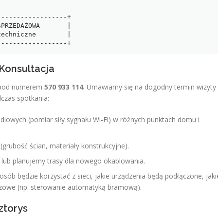
-----------------+

PRZEDAŻOWA       |

echniczne        |

 Konsultacja
o pod numerem
570 933 114
. Umawiamy się na dogodny termin wizyty
czas spotkania:
diowych (pomiar siły sygnału Wi-Fi) w różnych punktach domu i
grubość ścian, materiały konstrukcyjne).
e lub planujemy trasy dla nowego okablowania.
ób będzie korzystać z sieci, jakie urządzenia będą podłączone, jaki
czowe (np. sterowanie automatyką bramową).
ztorys