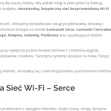
ią dla naszej rodziny. Aby jednak mógł w pełni pełnić tę funkcję,
go budynku:
niezawodną, bezpieczną sieć bezprzewodową Wi-Fi
zpieczeń, oferujemy kompleksowe usługi projektowania, dostawy i
kontroli dostępu na terenie
Łomianek (m.in. Łomianki Centralne
go, Kiełpina, Sadowej, Pieńkowa
oraz sąsiadujących dzielnic
 łączą najwyższy poziom bezpieczeństwa z codzienną wygodą
 zestawów z marketu. Tworzymy systemy skrojone na miarę Twojej
ny internet, skontaktuj się z nami bezpośrednio pod numerem telefon
 Sieć Wi-Fi – Serce
u
 problemami z zasięgiem internetu. Grube ściany, stropy zbrojone