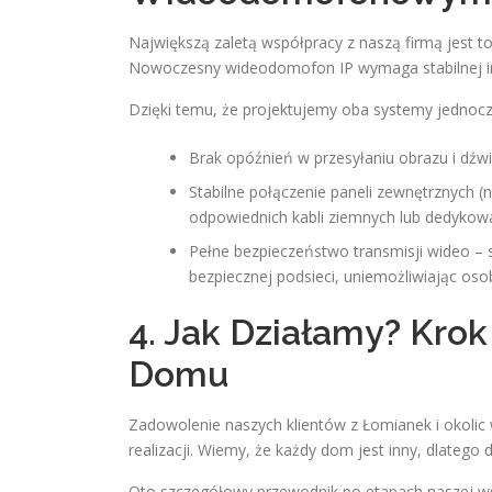
Największą zaletą współpracy z naszą firmą jest 
Nowoczesny wideodomofon IP wymaga stabilnej inf
Dzięki temu, że projektujemy oba systemy jednoc
Brak opóźnień w przesyłaniu obrazu i dźw
Stabilne połączenie paneli zewnętrznych (
odpowiednich kabli ziemnych lub dedyko
Pełne bezpieczeństwo transmisji wideo –
bezpiecznej podsieci, uniemożliwiając 
4. Jak Działamy? Kro
Domu
Zadowolenie naszych klientów z Łomianek i okolic
realizacji. Wiemy, że każdy dom jest inny, dlateg
Oto szczegółowy przewodnik po etapach naszej w