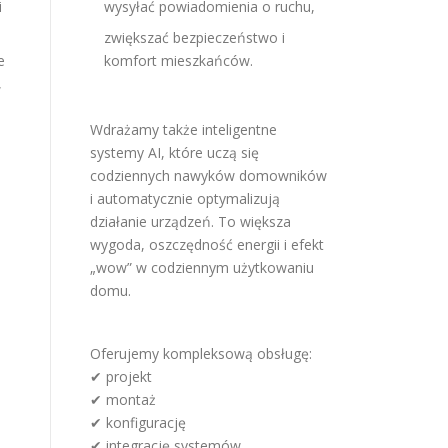
i
wysyłać powiadomienia o ruchu,
zwiększać bezpieczeństwo i
e
komfort mieszkańców.
,
Wdrażamy także inteligentne
systemy AI, które uczą się
codziennych nawyków domowników
i automatycznie optymalizują
działanie urządzeń. To większa
wygoda, oszczędność energii i efekt
„wow” w codziennym użytkowaniu
domu.
Oferujemy kompleksową obsługę:
✔ projekt
✔ montaż
✔ konfigurację
✔ integrację systemów