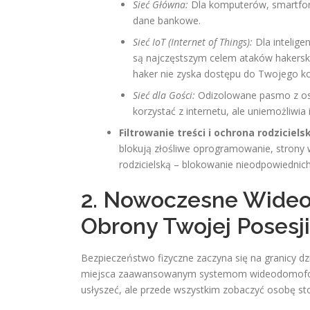
Sieć Główna:
Dla komputerów, smartfon
dane bankowe.
Sieć IoT (Internet of Things):
Dla intelige
są najczęstszym celem ataków hakerskic
haker nie zyska dostępu do Twojego k
Sieć dla Gości:
Odizolowane pasmo z os
korzystać z internetu, ale uniemożliwi
Filtrowanie treści i ochrona rodziciels
blokują złośliwe oprogramowanie, strony 
rodzicielską – blokowanie nieodpowiednich
2. Nowoczesne Wideo
Obrony Twojej Posesji
Bezpieczeństwo fizyczne zaczyna się na granicy d
miejsca zaawansowanym systemom wideodomofono
usłyszeć, ale przede wszystkim zobaczyć osobę st