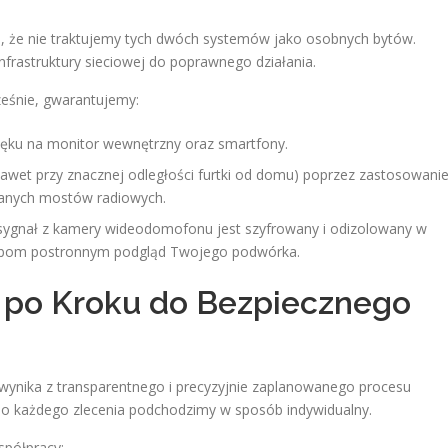
to, że nie traktujemy tych dwóch systemów jako osobnych bytów.
rastruktury sieciowej do poprawnego działania.
ześnie, gwarantujemy:
ięku na monitor wewnętrzny oraz smartfony.
nawet przy znacznej odległości furtki od domu) poprzez zastosowani
wanych mostów radiowych.
 sygnał z kamery wideodomofonu jest szyfrowany i odizolowany w
osobom postronnym podgląd Twojego podwórka.
k po Kroku do Bezpiecznego
 wynika z transparentnego i precyzyjnie zaplanowanego procesu
o do każdego zlecenia podchodzimy w sposób indywidualny.
spółpracy: