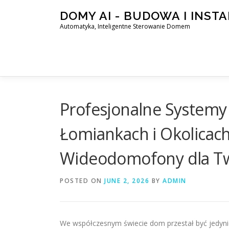
Skip
DOMY AI - BUDOWA I INST
to
Automatyka, Inteligentne Sterowanie Domem
content
Profesjonalne System
Łomiankach i Okolicach
Wideodomofony dla T
POSTED ON
JUNE 2, 2026
BY
ADMIN
We współczesnym świecie dom przestał być jedynie