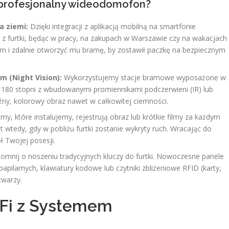
profesjonalny wideodomofon?
a ziemi:
Dzięki integracji z aplikacją mobilną na smartfonie
 z furtki, będąc w pracy, na zakupach w Warszawie czy na wakacjach
m i zdalnie otworzyć mu bramę, by zostawił paczkę na bezpiecznym
 (Night Vision):
Wykorzystujemy stacje bramowe wyposażone w
180 stopni z wbudowanymi promiennikami podczerwieni (IR) lub
źny, kolorowy obraz nawet w całkowitej ciemności.
my, które instalujemy, rejestrują obraz lub krótkie filmy za każdym
 wtedy, gdy w pobliżu furtki zostanie wykryty ruch. Wracając do
ł Twojej posesji.
mnij o noszeniu tradycyjnych kluczy do furtki. Nowoczesne panele
papilarnych, klawiatury kodowe lub czytniki zbliżeniowe RFID (karty,
twarzy.
i-Fi z Systemem