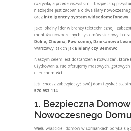
rozrywki, a przede wszystkim – bezpieczną przystan
niezbędne jest zadbanie o dwa filary nowoczesne
oraz
inteligentny system wideodomofonowy
.
Jako lokalny lider w branży teletechnicznej i zabe
montażu nowoczesnych systemów sieciowych oraz 
Dolne, Chopina, Pow some), Dziekanowa Leśne
Warszawy, takich jak
Bielany czy Bemowo
.
Naszym celem jest dostarczenie rozwiązań, które
użytkowania. Nie oferujemy masowych, gotowych
nieruchomości.
Jeśli chcesz zabezpieczyć swój dom i zyskać stabil
570 933 114
.
1. Bezpieczna Domowa
Nowoczesnego Dom
Wielu właścicieli domów w Łomiankach boryka się z