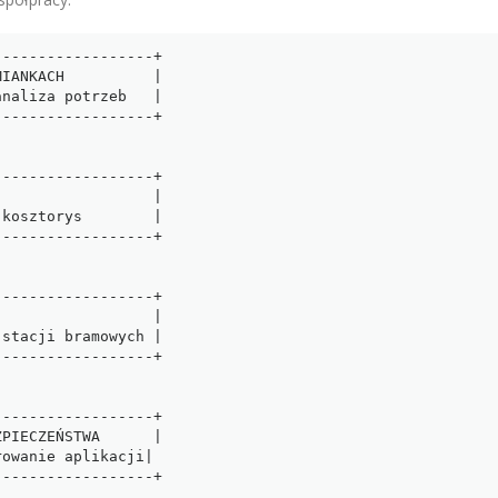
-----------------+

IANKACH          |

naliza potrzeb   |

-----------------+

-----------------+

                 |

kosztorys        |

-----------------+

-----------------+

                 |

stacji bramowych |

-----------------+

-----------------+

PIECZEŃSTWA      |

owanie aplikacji|

-----------------+
