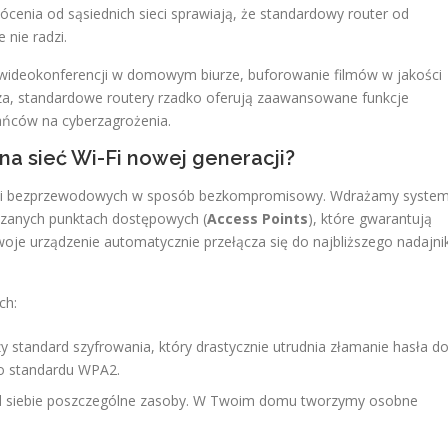
ócenia od sąsiednich sieci sprawiają, że standardowy router od
 nie radzi.
 wideokonferencji w domowym biurze, buforowanie filmów w jakości
sza, standardowe routery rzadko oferują zaawansowane funkcje
ańców na cyberzagrożenia.
na sieć Wi-Fi nowej generacji?
ci bezprzewodowych w sposób bezkompromisowy. Wdrażamy syste
ądzanych punktach dostępowych (
Access Points
), które gwarantują
oje urządzenie automatycznie przełącza się do najbliższego nadajni
ch:
standard szyfrowania, który drastycznie utrudnia złamanie hasła d
ego standardu WPA2.
d siebie poszczególne zasoby. W Twoim domu tworzymy osobne