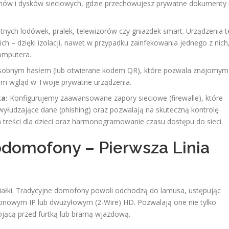
ów i dysków sieciowych, gdzie przechowujesz prywatne dokumenty 
ntnych lodówek, pralek, telewizorów czy gniazdek smart. Urządzenia t
h – dzięki izolacji, nawet w przypadku zainfekowania jednego z nich
omputera.
obnym hasłem (lub otwierane kodem QR), które pozwala znajomym
a im wgląd w Twoje prywatne urządzenia.
ka:
Konfigurujemy zaawansowane zapory sieciowe (firewalle), które
wyłudzające dane (phishing) oraz pozwalają na skuteczną kontrolę
 treści dla dzieci oraz harmonogramowanie czasu dostępu do sieci.
domofony – Pierwsza Linia
ziałki. Tradycyjne domofony powoli odchodzą do lamusa, ustępując
wym IP lub dwużyłowym (2-Wire) HD. Pozwalają one nie tylko
ojącą przed furtką lub bramą wjazdową.