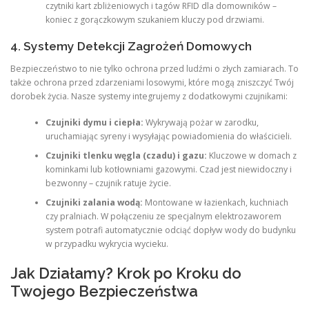
czytniki kart zbliżeniowych i tagów RFID dla domowników –
koniec z gorączkowym szukaniem kluczy pod drzwiami.
4. Systemy Detekcji Zagrożeń Domowych
Bezpieczeństwo to nie tylko ochrona przed ludźmi o złych zamiarach. To
także ochrona przed zdarzeniami losowymi, które mogą zniszczyć Twój
dorobek życia. Nasze systemy integrujemy z dodatkowymi czujnikami:
Czujniki dymu i ciepła:
Wykrywają pożar w zarodku,
uruchamiając syreny i wysyłając powiadomienia do właścicieli.
Czujniki tlenku węgla (czadu) i gazu:
Kluczowe w domach z
kominkami lub kotłowniami gazowymi. Czad jest niewidoczny i
bezwonny – czujnik ratuje życie.
Czujniki zalania wodą:
Montowane w łazienkach, kuchniach
czy pralniach. W połączeniu ze specjalnym elektrozaworem
system potrafi automatycznie odciąć dopływ wody do budynku
w przypadku wykrycia wycieku.
Jak Działamy? Krok po Kroku do
Twojego Bezpieczeństwa