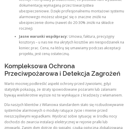
dokumentację wymaganą przez towarzystwa
ubezpieczeniowe. Dzięki profesjonalnemu montażowi systemu
alarmowego możesz ubiegać się o znaczne zniżki na
ubezpieczenie domu (nawet do 20-30% zniżki na składce
rocznej).
Jasne warunki współpracy:
Umowa, faktura, precyzyjny
kosztorys – u nas nie ma ukrytych kosztów ani niespodzianek na
koniec prac. Cena, na którą się umawiamy podczas akceptacji
projektu, jest ceną ostateczną.
Kompleksowa Ochrona
Przeciwpożarowa i Detekcja Zagrożeń
Warto mocniej podkreślić aspekt ochrony przed żywiołami, gdyż
statystyki pokazują, że straty spowodowane pożarami lub zalaniami
bywają wielokrotnie wyższe niż te wynikające z kradzieży z włamaniem.
Dla naszych klientów z Wilanowa standardem stało się rozbudowywanie
systemów alarmowych o moduły ratujące życie i mienie przed
nieszczęśliwymi wypadkami. Wyobraź sobie sytuację: w środku nocy
dochodzi do zwarcia instalacji elektrycznej w rejonie pralki lub
zmywarki. Zanim dym dotrze do sypialni, czujka optyczna zlokalizowana