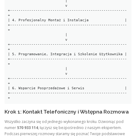
                           |

                           v

+-------------------------------------------------------
+

| 4. Profesjonalny Montaż i Instalacja                 |

+-------------------------------------------------------
+

                           |

                           v

+-------------------------------------------------------
+

| 5. Programowanie, Integracja i Szkolenie Użytkownika |

+-------------------------------------------------------
+

                           |

                           v

+-------------------------------------------------------
+

| 6. Wsparcie Posprzedażowe i Serwis                   |

+-------------------------------------------------------
Krok 1: Kontakt Telefoniczny i Wstępna Rozmowa
Wszystko zaczyna się od jednego wykonanego kroku. Dzwoniąc pod
numer
570 933 114
, łączysz się bezpośrednio z naszym ekspertem.
Podczas pierwszej rozmowy staramy się poznać Twoje podstawowe