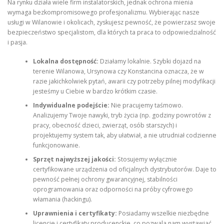
Na rynku działa wiele firm instalatorskich, jednak ochrona mienia
wymaga bezkompromisowego profesjonalizmu. Wybierając nasze
usługi w Wilanowie i okolicach, zyskujesz pewność, że powierzasz swoje
bezpieczeństwo specjalistom, dla których ta praca to odpowiedzialność
i pasja.
Lokalna dostępność:
Działamy lokalnie. Szybki dojazd na
terenie Wilanowa, Ursynowa czy Konstancina oznacza, że w
razie jakichkolwiek pytań, awarii czy potrzeby pilnej modyfikacji
jesteśmy u Ciebie w bardzo krótkim czasie.
Indywidualne podejście:
Nie pracujemy taśmowo.
Analizujemy Twoje nawyki, tryb życia (np. godziny powrotów z
pracy, obecność dzieci, zwierząt, osób starszych) i
projektujemy system tak, aby ułatwiał, a nie utrudniał codzienne
funkcjonowanie.
Sprzęt najwyższej jakości:
Stosujemy wyłącznie
certyfikowane urządzenia od oficjalnych dystrybutorów. Daje to
pewność pełnej ochrony gwarancyjnej, stabilności
oprogramowania oraz odporności na próby cyfrowego
włamania (hackingu).
Uprawnienia i certyfikaty:
Posiadamy wszelkie niezbędne
licencje i certyfikaty producenckie, co pozwala nam wystawiać