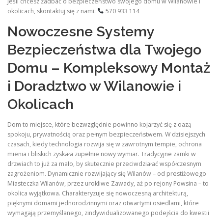
Jeśli chcesz zadbać o bezpieczeństwo swojego domu w Wilanowie i
okolicach, skontaktuj się z nami:
570 933 114
Nowoczesne Systemy
Bezpieczeństwa dla Twojego
Domu – Kompleksowy Montaż
i Doradztwo w Wilanowie i
Okolicach
Dom to miejsce, które bezwzględnie powinno kojarzyć się z oazą
spokoju, prywatnością oraz pełnym bezpieczeństwem. W dzisiejszych
czasach, kiedy technologia rozwija się w zawrotnym tempie, ochrona
mienia i bliskich zyskała zupełnie nowy wymiar. Tradycyjne zamki w
drzwiach to już za mało, by skutecznie przeciwdziałać współczesnym
zagrożeniom. Dynamicznie rozwijający się Wilanów – od prestiżowego
Miasteczka Wilanów, przez urokliwe Zawady, aż po rejony Powsina – to
okolica wyjątkowa. Charakteryzuje się nowoczesną architekturą,
pięknymi domami jednorodzinnymi oraz otwartymi osiedlami, które
wymagają przemyślanego, zindywidualizowanego podejścia do kwestii