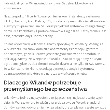
indywidualnych w Wilanowie, Ursynowie, Sadybie, Mokotowie i
Konstancinie.
Nasz zespół to 18 certyfikowanych techników: instalatorzy systemów
SATEL, Hikvision, Ajax, Dahua, BCS, instalatorzy sieci LAN i światłowodów,
elektrycy z uprawnieniami SEP oraz projektant systemów inteligentnego
domu. Nie korzystamy z podwykonawców z ogłoszeń. Każdy technik jest
nasz, przeszkolony i ubezpieczony.
Co nas wyróżnia w Wilanowie: znamy specyfikę tej dzielnicy. Wiemy, że
w Miasteczku Wilanów dominują apartamenty z recepcją i garażem
podziemnym, gdzie kluczowe jest zintegrowanie wideodomofonu z
aplikacją. Wiemy, że w rejonie Powsinka i Zawad stoją domy z dużymi
ogrodami, gdzie trzeba chronić obwód działki, a nie tylko drzwi. Wiemy,
że w Konstancinie klienci oczekują dyskrecji, estetyki i systemów
bezprzewodowych, które nie naruszą wykończenia wnętrz.
Dlaczego Wilanów potrzebuje
przemyślanego bezpieczeństwa
Wilanów to jedna z najszybciej rozwijających się i najbezpieczniejszych
dzielnic Warszawy, ale to właśnie przyciąga uwagę. Wysoki standard
domów, samochody premium w garażach, praca zdalna i częste wyjazdy