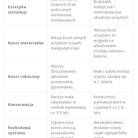
Brak kabli,
ścianach, brak
Estetyka
estetyczne i
widocznych
instalacji
minimalistyczne
elementów
obudowy urządzeń.
montażowych.
Wyższy koszt
urządzeń ze
Niższy koszt samych
względu na
Koszt materiałów
urządzeń (czujek,
wbudowane
manipulatorów).
moduły radiowe i
baterie.
Wyższy
(bruzdowanie,
Niski i szybki montaż
Koszt robocizny
układanie
(często zamyka się
przewodów,
w 1 dzień).
gipsowanie).
Bardzo niska
Konieczność
(akumulator w
wymiany baterii w
Konserwacja
centrali wymieniany
czujnikach co 2-4
co 3-5 lat).
lata.
Ograniczona
Niezwykle łatwa –
Rozbudowa
koniecznością
dodanie nowej
systemu
prowadzenia
czujki zajmuje kilka