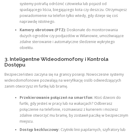
systemy potrafią odróżnić człowieka lub pojazd od
spadającego liścia, biegającego kota czy deszczu. Otrzymujesz
powiadomienie na telefon tylko wtedy, gdy dzieje się coś
naprawdę istotnego.
Kamery obrotowe (PTZ):
Doskonałe do monitorowania
dużych ogrodów czy podjazdów w Wilanowie, umożliwiające
zdalne sterowanie i automatyczne śledzenie wykrytego
obiektu.
3. Inteligentne Wideodomofony i Kontrola
Dostępu
Bezpieczeństwo zaczyna się na granicy posesji. Nowoczesne systemy
wideodomofonowe pozwalają na weryfikację osób odwiedzających
zanim otworzysz im furtkę lub bramę.
Przekierowanie połączeń na smartfon:
Ktoś dzwoni do
furtki, gdy jesteś w pracy lub na wakacjach? Odbierasz
połączenie na telefonie, rozmawiasz z kurierem i możesz
zdalnie otworzyć mu bramę, by zostawił paczkę w bezpiecznym
miejscu.
Dostęp bezkluczowy:
Czytniki linii papilarnych, szyfratory lub