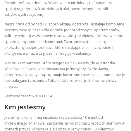
Bezpieczeństwo domu w Wilanowie to nie luksus, to fundament
spokojnego życia wśród zielonych alei, nowoczesnych osiedli i
zabytkowych rezydencji.
Nasza firma od ponad 12 lat projektuje, dostarcza i instaluje kompletne
systemy zabezpieczeń dla domów jednorodzinnych, apartamentów,
willi i rezydencji w Wilanowie oraz w całej południowej Warszawie. Nie
sprzedajemy pudełek z kamerami. Tworzymy szyte na miarę
ekosystemy bezpieczeństwa, które działają cicho, niezawodnie i
intuicyjnie, a w razie zagrożenia reagują w sekundy.
Jeśli szukasz partnera, który przyjedzie na Zawady, do Miasteczka
Wilanów, na Powsin, do Konstancina-Jeziorny czy Józefosławia,
przeprowadzi audyt, zaproponuje konkretne rozwiązania, zamontuje je
bez bałaganu i zostanie z Tobą na lata serwisu, jesteś we właściwym
miejscu.
Zadzwoń teraz: 570 933 114
Kim jesteśmy
Jesteśmy lokalną firmą instalatorską z siedzibą 10 minut od
Królewskiego Wilanowa. Zaczynaliśmy od montażu prostych alarmów w
domach przy ul. Klimczaka. Dziś obsługujemy ponad 800 klientów