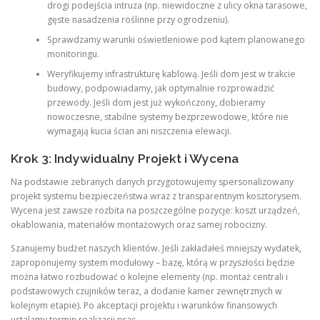
drogi podejścia intruza (np. niewidoczne z ulicy okna tarasowe,
gęste nasadzenia roślinne przy ogrodzeniu).
Sprawdzamy warunki oświetleniowe pod kątem planowanego
monitoringu.
Weryfikujemy infrastrukturę kablową. Jeśli dom jest w trakcie
budowy, podpowiadamy, jak optymalnie rozprowadzić
przewody. Jeśli dom jest już wykończony, dobieramy
nowoczesne, stabilne systemy bezprzewodowe, które nie
wymagają kucia ścian ani niszczenia elewacji.
Krok 3: Indywidualny Projekt i Wycena
Na podstawie zebranych danych przygotowujemy spersonalizowany
projekt systemu bezpieczeństwa wraz z transparentnym kosztorysem.
Wycena jest zawsze rozbita na poszczególne pozycje: koszt urządzeń,
okablowania, materiałów montażowych oraz samej robocizny.
Szanujemy budżet naszych klientów. Jeśli zakładałeś mniejszy wydatek,
zaproponujemy system modułowy – bazę, którą w przyszłości będzie
można łatwo rozbudować o kolejne elementy (np. montaż centrali i
podstawowych czujników teraz, a dodanie kamer zewnętrznych w
kolejnym etapie). Po akceptacji projektu i warunków finansowych
ustalamy termin realizacji prac.