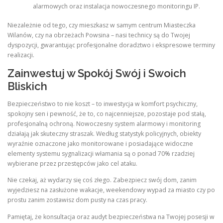
alarmowych oraz instalacja nowoczesnego monitoringu IP.
Niezależnie od tego, czy mieszkasz w samym centrum Miasteczka
Wilanów, czy na obrzeżach Powsina – nasi technicy są do Twojej
dyspozycji, gwarantując profesjonalne doradztwo i ekspresowe terminy
realizacji.
Zainwestuj w Spokój Swój i Swoich
Bliskich
Bezpieczeństwo to nie koszt – to inwestycja w komfort psychiczny,
spokojny sen i pewność, że to, co najcenniejsze, pozostaje pod stałą,
profesjonalną ochroną. Nowoczesny system alarmowy i monitoring
działają jak skuteczny straszak. Według statystyk policyjnych, obiekty
wyraźnie oznaczone jako monitorowane i posiadające widoczne
elementy systemu sygnalizacji włamania są o ponad 70% rzadziej
wybierane przez przestępców jako cel ataku.
Nie czekaj, aż wydarzy się coś złego. Zabezpiecz swój dom, zanim
wyjedziesz na zasłużone wakacje, weekendowy wypad za miasto czy po
prostu zanim zostawisz dom pusty na czas pracy.
Pamiętaj, że konsultacja oraz audyt bezpieczeństwa na Twojej posesji w