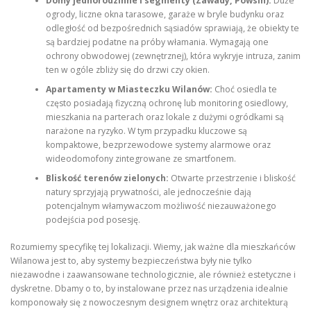
Domy jednorodzinne i segmenty (Zawady, Powsin):
Duże
ogrody, liczne okna tarasowe, garaże w bryle budynku oraz
odległość od bezpośrednich sąsiadów sprawiają, że obiekty te
są bardziej podatne na próby włamania. Wymagają one
ochrony obwodowej (zewnętrznej), która wykryje intruza, zanim
ten w ogóle zbliży się do drzwi czy okien.
Apartamenty w Miasteczku Wilanów:
Choć osiedla te
często posiadają fizyczną ochronę lub monitoring osiedlowy,
mieszkania na parterach oraz lokale z dużymi ogródkami są
narażone na ryzyko. W tym przypadku kluczowe są
kompaktowe, bezprzewodowe systemy alarmowe oraz
wideodomofony zintegrowane ze smartfonem.
Bliskość terenów zielonych:
Otwarte przestrzenie i bliskość
natury sprzyjają prywatności, ale jednocześnie dają
potencjalnym włamywaczom możliwość niezauważonego
podejścia pod posesję.
Rozumiemy specyfikę tej lokalizacji. Wiemy, jak ważne dla mieszkańców
Wilanowa jest to, aby systemy bezpieczeństwa były nie tylko
niezawodne i zaawansowane technologicznie, ale również estetyczne i
dyskretne. Dbamy o to, by instalowane przez nas urządzenia idealnie
komponowały się z nowoczesnym designem wnętrz oraz architekturą