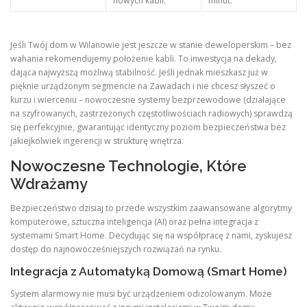
nowych kabli.
minut.
Jeśli Twój dom w Wilanowie jest jeszcze w stanie deweloperskim – bez
wahania rekomendujemy położenie kabli. To inwestycja na dekady,
dająca najwyższą możliwą stabilność. Jeśli jednak mieszkasz już w
pięknie urządzonym segmencie na Zawadach i nie chcesz słyszeć o
kurzu i wierceniu – nowoczesne systemy bezprzewodowe (działające
na szyfrowanych, zastrzeżonych częstotliwościach radiowych) sprawdzą
się perfekcyjnie, gwarantując identyczny poziom bezpieczeństwa bez
jakiejkolwiek ingerencji w strukturę wnętrza.
Nowoczesne Technologie, Które
Wdrażamy
Bezpieczeństwo dzisiaj to przede wszystkim zaawansowane algorytmy
komputerowe, sztuczna inteligencja (AI) oraz pełna integracja z
systemami Smart Home. Decydując się na współpracę z nami, zyskujesz
dostęp do najnowocześniejszych rozwiązań na rynku.
Integracja z Automatyką Domową (Smart Home)
System alarmowy nie musi być urządzeniem odizolowanym. Może