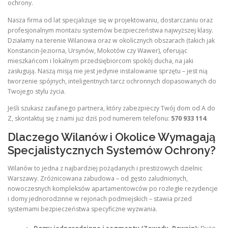
ochrony.
Nasza firma od lat specjalizuje się w projektowaniu, dostarczaniu oraz
profesjonalnym montażu systemów bezpieczeństwa najwyższej klasy.
Działamy na terenie Wilanowa oraz w okolicznych obszarach (takich jak
Konstancin-Jeziorna, Ursynów, Mokotów czy Wawer), oferując
mieszkańcom i lokalnym przedsiębiorcom spokój ducha, na jaki
zasługują. Naszą misją nie jest jedynie instalowanie sprzętu – jest nią
tworzenie spójnych, inteligentnych tarcz ochronnych dopasowanych do
Twojego stylu życia.
Jeśli szukasz zaufanego partnera, który zabezpieczy Twój dom od A do
Z, skontaktuj się z nami już dziś pod numerem telefonu:
570 933 114
.
Dlaczego Wilanów i Okolice Wymagają
Specjalistycznych Systemów Ochrony?
Wilanów to jedna z najbardziej pożądanych i prestiżowych dzielnic
Warszawy. Zróżnicowana zabudowa – od gęsto zaludnionych,
nowoczesnych kompleksów apartamentowców po rozległe rezydencje
i domy jednorodzinne w rejonach podmiejskich – stawia przed
systemami bezpieczeństwa specyficzne wyzwania.