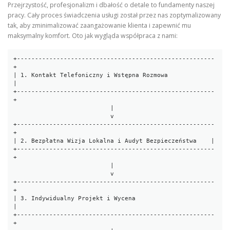
Przejrzystość, profesjonalizm i dbałość o detale to fundamenty naszej
pracy. Cały proces świadczenia usługi został przez nas zoptymalizowany
tak, aby zminimalizować zaangażowanie klienta i zapewnić mu
maksymalny komfort. Oto jak wygląda współpraca z nami:
+-------------------------------------------------------
+

| 1. Kontakt Telefoniczny i Wstępna Rozmowa             
|

+-------------------------------------------------------
+

                           |

                           v

+-------------------------------------------------------
+

| 2. Bezpłatna Wizja Lokalna i Audyt Bezpieczeństwa    |

+-------------------------------------------------------
+

                           |

                           v

+-------------------------------------------------------
+

| 3. Indywidualny Projekt i Wycena                      
|

+-------------------------------------------------------
+
