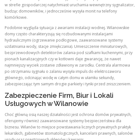
w strefie gospodarczej natychmiast uruchamia wewnętrzny sygnalizator,
budząc domowników, i jednocześnie wysyła monit na telefony
komórkowe.
Podobnie wygląda sytuacja z awariami instalacji wodnej. Wilanowskie
domy często charakteryzują się rozbudowanymi instalacjami
hydraulicznymi (ogrzewanie podłogowe, zaawansowane systemy
uzdatniania wody, stacje zmiękczania). Umieszczenie miniaturowych,
bezprzewodowych detektorów zalania pod szafkami kuchennymi, przy
pionach kanalizacyjnych czy w kotłowni daje gwarancję, że nawet
najmniejszy wyciek zostanie zdławiony w zarodku. Centrala alarmowa
po otrzymaniu sygnału o zalaniu wysyła impuls do elektrozaworu
głównego, odcinając wodę w całym domu w ułamku sekundy,
zabezpieczając tym samym drogie parkiety i tynki przed zniszczeniem.
Zabezpieczenie Firm, Biur i Lokali
Usługowych w Wilanowie
Choć główną osią naszej działalności jest ochrona domów prywatnych,
oferujemy również zaawansowane systemy bezpieczeństwa dla
biznesu. Wilanów to miejsce powstawania licznych prywatnych praktyk
lekarskich, gabinetów stomatologicznych, kancelarii prawnych, salonów
urody oraz prestiżowych sklepów i kawiarni.