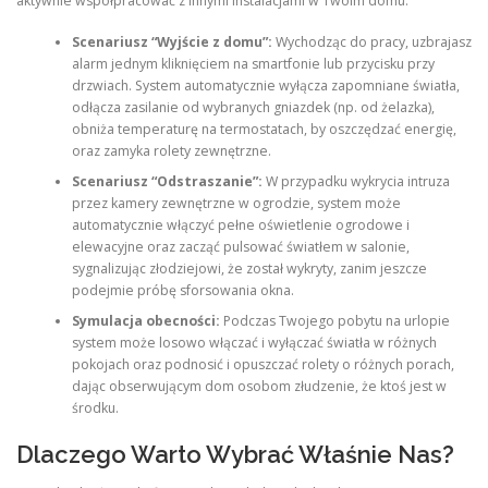
aktywnie współpracować z innymi instalacjami w Twoim domu.
Scenariusz “Wyjście z domu”:
Wychodząc do pracy, uzbrajasz
alarm jednym kliknięciem na smartfonie lub przycisku przy
drzwiach. System automatycznie wyłącza zapomniane światła,
odłącza zasilanie od wybranych gniazdek (np. od żelazka),
obniża temperaturę na termostatach, by oszczędzać energię,
oraz zamyka rolety zewnętrzne.
Scenariusz “Odstraszanie”:
W przypadku wykrycia intruza
przez kamery zewnętrzne w ogrodzie, system może
automatycznie włączyć pełne oświetlenie ogrodowe i
elewacyjne oraz zacząć pulsować światłem w salonie,
sygnalizując złodziejowi, że został wykryty, zanim jeszcze
podejmie próbę sforsowania okna.
Symulacja obecności:
Podczas Twojego pobytu na urlopie
system może losowo włączać i wyłączać światła w różnych
pokojach oraz podnosić i opuszczać rolety o różnych porach,
dając obserwującym dom osobom złudzenie, że ktoś jest w
środku.
Dlaczego Warto Wybrać Właśnie Nas?