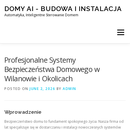
Skip
DOMY AI - BUDOWA I INSTALACJA
to
content
Automatyka, Inteligentne Sterowanie Domem
Menu
HOME
Profesjonalne Systemy
Bezpieczeństwa Domowego w
Wilanowie i Okolicach
SMART DOM AI – AUTOMATYKA, INTELIGENTNE STEROWA
POSTED ON
JUNE 2, 2026
BY
ADMIN
BLOG
KONTAKT
Wprowadzenie
Bezpieczeństwo domu to fundament spokojnego życia. Nasza firma od
lat specjalizuje się w dostarczaniu i instalacji nowoczesnych systemów