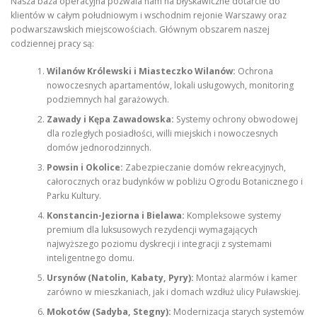
Nasza baza operacyjna pozwala nam na błyskawiczne dotarcie do
klientów w całym południowym i wschodnim rejonie Warszawy oraz
podwarszawskich miejscowościach. Głównym obszarem naszej
codziennej pracy są:
Wilanów Królewski i Miasteczko Wilanów:
Ochrona
nowoczesnych apartamentów, lokali usługowych, monitoring
podziemnych hal garażowych.
Zawady i Kępa Zawadowska:
Systemy ochrony obwodowej
dla rozległych posiadłości, willi miejskich i nowoczesnych
domów jednorodzinnych.
Powsin i Okolice:
Zabezpieczanie domów rekreacyjnych,
całorocznych oraz budynków w pobliżu Ogrodu Botanicznego i
Parku Kultury.
Konstancin-Jeziorna i Bielawa:
Kompleksowe systemy
premium dla luksusowych rezydencji wymagających
najwyższego poziomu dyskrecji i integracji z systemami
inteligentnego domu.
Ursynów (Natolin, Kabaty, Pyry):
Montaż alarmów i kamer
zarówno w mieszkaniach, jak i domach wzdłuż ulicy Puławskiej.
Mokotów (Sadyba, Stegny):
Modernizacja starych systemów