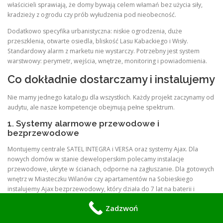
właścicieli sprawiają, że domy bywają celem włamań bez użycia siły,
kradzieży z ogrodu czy prób wyłudzenia pod nieobecność.
Dodatkowo specyfika urbanistyczna: niskie ogrodzenia, duże
przeszklenia, otwarte osiedla, bliskość Lasu Kabackiego i Wisły.
Standardowy alarm z marketu nie wystarczy. Potrzebny jest system
warstwowy: perymetr, wejścia, wnętrze, monitoring i powiadomienia.
Co dokładnie dostarczamy i instalujemy
Nie mamy jednego katalogu dla wszystkich. Każdy projekt zaczynamy od
audytu, ale nasze kompetencje obejmują pełne spektrum.
1. Systemy alarmowe przewodowe i
bezprzewodowe
Montujemy centrale SATEL INTEGRA i VERSA oraz systemy Ajax. Dla
nowych domów w stanie deweloperskim polecamy instalacje
przewodowe, ukryte w ścianach, odporne na zagłuszanie. Dla gotowych
wnętrz w Miasteczku Wilanów czy apartamentów na Sobieskiego
instalujemy Ajax bezprzewodowy, który działa do 7 lat na baterii i
wygląda jak element designu.
Zadzwoń
System obejmuje czujki ruchu PIR z odpornością na zwierzęta do 20 kg,