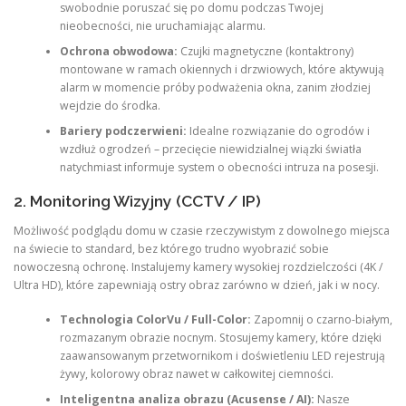
swobodnie poruszać się po domu podczas Twojej
nieobecności, nie uruchamiając alarmu.
Ochrona obwodowa:
Czujki magnetyczne (kontaktrony)
montowane w ramach okiennych i drzwiowych, które aktywują
alarm w momencie próby podważenia okna, zanim złodziej
wejdzie do środka.
Bariery podczerwieni:
Idealne rozwiązanie do ogrodów i
wzdłuż ogrodzeń – przecięcie niewidzialnej wiązki światła
natychmiast informuje system o obecności intruza na posesji.
2. Monitoring Wizyjny (CCTV / IP)
Możliwość podglądu domu w czasie rzeczywistym z dowolnego miejsca
na świecie to standard, bez którego trudno wyobrazić sobie
nowoczesną ochronę. Instalujemy kamery wysokiej rozdzielczości (4K /
Ultra HD), które zapewniają ostry obraz zarówno w dzień, jak i w nocy.
Technologia ColorVu / Full-Color:
Zapomnij o czarno-białym,
rozmazanym obrazie nocnym. Stosujemy kamery, które dzięki
zaawansowanym przetwornikom i doświetleniu LED rejestrują
żywy, kolorowy obraz nawet w całkowitej ciemności.
Inteligentna analiza obrazu (Acusense / AI):
Nasze