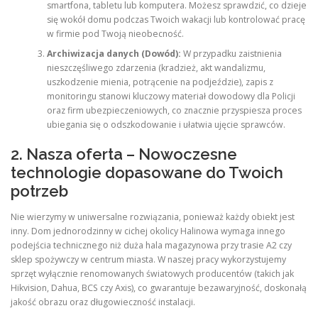
smartfona, tabletu lub komputera. Możesz sprawdzić, co dzieje
się wokół domu podczas Twoich wakacji lub kontrolować pracę
w firmie pod Twoją nieobecność.
Archiwizacja danych (Dowód):
W przypadku zaistnienia
nieszczęśliwego zdarzenia (kradzież, akt wandalizmu,
uszkodzenie mienia, potrącenie na podjeździe), zapis z
monitoringu stanowi kluczowy materiał dowodowy dla Policji
oraz firm ubezpieczeniowych, co znacznie przyspiesza proces
ubiegania się o odszkodowanie i ułatwia ujęcie sprawców.
2. Nasza oferta – Nowoczesne
technologie dopasowane do Twoich
potrzeb
Nie wierzymy w uniwersalne rozwiązania, ponieważ każdy obiekt jest
inny. Dom jednorodzinny w cichej okolicy Halinowa wymaga innego
podejścia technicznego niż duża hala magazynowa przy trasie A2 czy
sklep spożywczy w centrum miasta. W naszej pracy wykorzystujemy
sprzęt wyłącznie renomowanych światowych producentów (takich jak
Hikvision, Dahua, BCS czy Axis), co gwarantuje bezawaryjność, doskonałą
jakość obrazu oraz długowieczność instalacji.