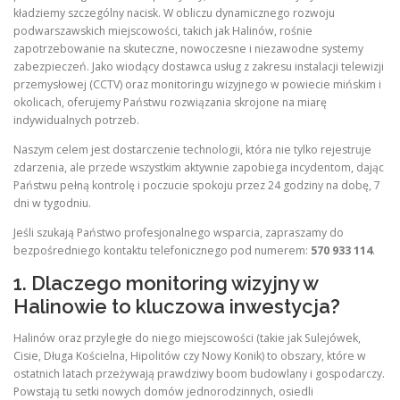
kładziemy szczególny nacisk. W obliczu dynamicznego rozwoju
podwarszawskich miejscowości, takich jak Halinów, rośnie
zapotrzebowanie na skuteczne, nowoczesne i niezawodne systemy
zabezpieczeń. Jako wiodący dostawca usług z zakresu instalacji telewizji
przemysłowej (CCTV) oraz monitoringu wizyjnego w powiecie mińskim i
okolicach, oferujemy Państwu rozwiązania skrojone na miarę
indywidualnych potrzeb.
Naszym celem jest dostarczenie technologii, która nie tylko rejestruje
zdarzenia, ale przede wszystkim aktywnie zapobiega incydentom, dając
Państwu pełną kontrolę i poczucie spokoju przez 24 godziny na dobę, 7
dni w tygodniu.
Jeśli szukają Państwo profesjonalnego wsparcia, zapraszamy do
bezpośredniego kontaktu telefonicznego pod numerem:
570 933 114
.
1. Dlaczego monitoring wizyjny w
Halinowie to kluczowa inwestycja?
Halinów oraz przyległe do niego miejscowości (takie jak Sulejówek,
Cisie, Długa Kościelna, Hipolitów czy Nowy Konik) to obszary, które w
ostatnich latach przeżywają prawdziwy boom budowlany i gospodarczy.
Powstają tu setki nowych domów jednorodzinnych, osiedli