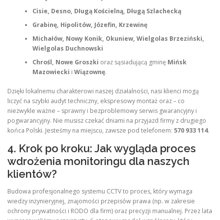
Cisie, Desno, Długą Kościelną, Długą Szlachecką
Grabinę, Hipolitów, Józefin, Krzewinę
Michałów, Nowy Konik, Okuniew, Wielgolas Brzeziński,
Wielgolas Duchnowski
Chrośl, Nowe Groszki
oraz sąsiadującą gminę
Mińsk
Mazowiecki
i
Wiązownę
.
Dzięki lokalnemu charakterowi naszej działalności, nasi klienci mogą
liczyć na szybki audyt techniczny, ekspresowy montaż oraz – co
niezwykle ważne – sprawny i bezproblemowy serwis gwarancyjny i
pogwarancyjny. Nie musisz czekać dniami na przyjazd firmy z drugiego
końca Polski. Jesteśmy na miejscu, zawsze pod telefonem:
570 933 114
.
4. Krok po kroku: Jak wygląda proces
wdrożenia monitoringu dla naszych
klientów?
Budowa profesjonalnego systemu CCTV to proces, który wymaga
wiedzy inżynieryjnej, znajomości przepisów prawa (np. w zakresie
ochrony prywatności i RODO dla firm) oraz precyzji manualnej. Przez lata