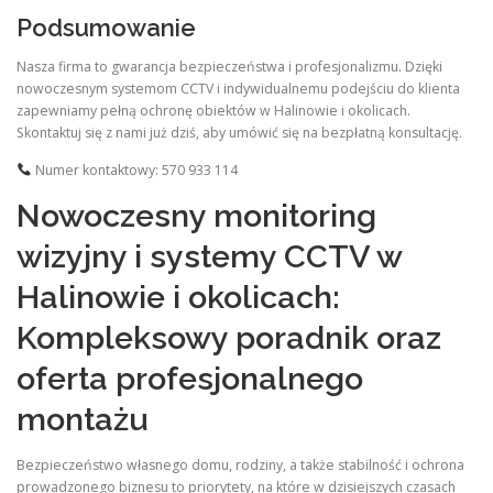
Podsumowanie
Nasza firma to gwarancja bezpieczeństwa i profesjonalizmu. Dzięki
nowoczesnym systemom CCTV i indywidualnemu podejściu do klienta
zapewniamy pełną ochronę obiektów w Halinowie i okolicach.
Skontaktuj się z nami już dziś, aby umówić się na bezpłatną konsultację.
Numer kontaktowy: 570 933 114
Nowoczesny monitoring
wizyjny i systemy CCTV w
Halinowie i okolicach:
Kompleksowy poradnik oraz
oferta profesjonalnego
montażu
Bezpieczeństwo własnego domu, rodziny, a także stabilność i ochrona
prowadzonego biznesu to priorytety, na które w dzisiejszych czasach