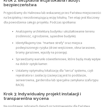
Krok 2: Bezpłatna wizja lokalna i audyt
bezpieczeństwa
Przyjeżdżamy do Halinowa lub wskazanej przez Państwa miejscowości
na bezpłatną i niezobowiązującą wizję lokalną. Ten etap jest kluczowy
dla powodzenia całego projektu. Podczas spotkania:
Analizujemy architekturę budynku i ukształtowanie terenu
(roślinność, ogrodzenie, sąsiednie budynki).
Identyfikujemy tzw. “martwe strefy” oraz miejsca
podwyższonego ryzyka (drzwi wejściowe, okna tarasowe,
bramy garażowe, wjazdy na posesję).
Sprawdzamy warunki oświetleniowe, które będą miały wpływ
na dobór optyki kamer.
Ustalamy optymalną lokalizację dla “serca” systemu, czyli
rejestratora i zasilaczy (zazwyczaj jest to poddasze,
serwerownia, garderoba lub specjalna zamykana szafa typu
RACK).
Krok 3: Indywidualny projekt instalacji i
transparentna wycena
Na podstawie zebranych danych przygotowujemy dla Państwa