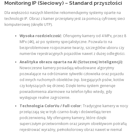
Monitoring IP (Sieciowy) – Standard przyszłości
Dla większości naszych klientów rekomendujemy systemy oparte na
technologii IP. Obraz z kamer przesyłany jest za pomocą cyfrowej sieci
komputerowej (skrętki UTP).
Wysoka rozdzielczość:
Oferujemy kamery od 4 MPx, przez 8
MPx (4K), aż po systemy specjalistyczne. Pozwala to na
bezproblemowe rozpoznanie twarzy, szczegółów ubioru czy
numerów rejestracyjnych pojazdów nawet z dużej odległości.
Analityka obrazu oparta na AI (Sztucznej Inteligencji):
Nowoczesne kamery posiadają wbudowane algorytmy
pozwalające na odróżnianie sylwetki człowieka oraz pojazdu
od innych ruchomych obiektów (np. biegających psów, kotów
czy kołyszących się drzew). Dzięki temu system generuje
powiadomienia alarmowe na telefon tylko wtedy, gdy
występuje realne zagrożenie.
Technologia ColorVu / Full-color:
Tradycyjne kamery w nocy
przełączają się w tryb czarno-biały i doświetlają teren
podczerwienią. My oferujemy kamery, które dzięki
superczułym przetwornikom oraz jasnym obiektywom potrafią
rejestrować wyraźny, pełnokolorowy obraz nawet w niemal