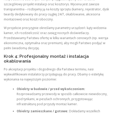
szczegółowy projekt instalacji oraz kosztorys. Wycena jest zawsze
transparentna – rozbijamy ją na koszty sprzętu (kamery, rejestrator, dysk
twardy dedykowany do pracy ciągłej 24/7, okablowanie, akcesoria
montażowe) oraz koszt robocizny.
W projekcie precyzyjnie określamy parametry urządzeń: kąty widzenia
kamer, ich rozdzielczość oraz zasięg nocnych doświetlaczy.
Przedstawiamy Państwu ofertę w kilku wariantach cenowych (np. wersja
ekonomiczna, optymalna oraz premium), aby mogli Państwo podjąć w
pełni świadomą decyzję.
Krok 4: Profesjonalny montaż i instalacja
okablowania
Po akceptacji projektu i dogodnego dla Państwa terminu, nasi
wykwalifikowani instalatorzy przystępują do pracy. Dbamy o estetykę
wykonania na najwyższym poziomie:
Obiekty w budowie / przed wykończeniem:
Rozprowadzamy przewody w sposób całkowicie niewidoczny,
pod tynkami, w peszlach ochronnych, przygotowując
infrastrukturę pod przyszły montaż kamer.
Obiekty zamieszkane / gotowe:
Dokładamy wszelkich