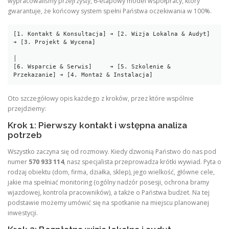
wypracowaliśmy przejrzysty, 6-etapowy model współpracy, który
gwarantuje, że końcowy system spełni Państwa oczekiwania w 100%.
[1. Kontakt & Konsultacja] ➔ [2. Wizja Lokalna & Audyt] 
➔ [3. Projekt & Wycena]

│

[6. Wsparcie & Serwis]     ➔ [5. Szkolenie & 
Oto szczegółowy opis każdego z kroków, przez które wspólnie
przejdziemy:
Krok 1: Pierwszy kontakt i wstępna analiza
potrzeb
Wszystko zaczyna się od rozmowy. Kiedy dzwonią Państwo do nas pod
numer
570 933 114
, nasz specjalista przeprowadza krótki wywiad. Pyta o
rodzaj obiektu (dom, firma, działka, sklep), jego wielkość, główne cele,
jakie ma spełniać monitoring (ogólny nadzór posesji, ochrona bramy
wjazdowej, kontrola pracowników), a także o Państwa budżet. Na tej
podstawie możemy umówić się na spotkanie na miejscu planowanej
inwestycji.