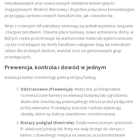
mieszkaniowych oraz nowoczesnych obiektów komercyjnych i
magazynowych. Bliskość Warszawy i dogodne połączenia komunikacyjne
przyciągają zarówno nowych mieszkańców, jak i inwestorów.
Wraz z rozwojem infrastruktury zmieniają się jednak wyzwania związane
z bezpieczeństwem. Otwarte place budowy, nowo wzniesione domy, w
których często przechowuje się wartościowe materiały wykończeniowe,
czy też rozrastające się strefy handlowo-usługowe stają się naturalnym
celem dla drobnych złodziei, wandali oraz zorganizowanych grup
przestępczych.
Prewencja, kontrola i dowód w jednym
Instalacja kamer monitoringu pełni potrójną funkcję:
Odstraszanie (Prewencja):
Widoczne, profesjonalnie
rozmieszczone kamery na elewacji budynku lub ogrodzeniu
skutecznie zniechęcają potencjalnego intruza przed podjęciem
próby włamania. Przestępcy znacznie rzadziej wybierają
obiekty, które są dobrze oświetlone i monitorowane.
Bieżący podgląd (Kontrola):
Dzięki nowoczesnym systemom
IP, właściciel posesji lub firmy ma stały dostęp do obrazu z
kamer z dowolnego miejsca na świecie za pośrednictwem