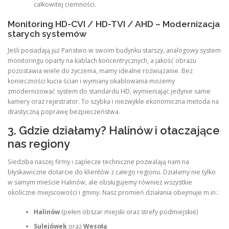
całkowitej ciemności.
Monitoring HD-CVI / HD-TVI / AHD – Modernizacja
starych systemów
Jeśli posiadają już Państwo w swoim budynku starszy, analogowy system
monitoringu oparty na kablach koncentrycznych, a jakość obrazu
pozostawia wiele do życzenia, mamy idealne rozwiązanie. Bez
konieczności kucia ścian i wymiany okablowania możemy
zmodernizować system do standardu HD, wymieniając jedynie same
kamery oraz rejestrator. To szybka i niezwykle ekonomiczna metoda na
drastyczną poprawę bezpieczeństwa.
3. Gdzie działamy? Halinów i otaczające
nas regiony
Siedziba naszej firmy i zaplecze techniczne pozwalają nam na
błyskawiczne dotarcie do klientów z całego regionu. Działamy nie tylko
w samym mieście Halinów, ale obsługujemy również wszystkie
okoliczne miejscowości i gminy. Nasz promień działania obejmuje m.in.:
Halinów
(pełen obszar miejski oraz strefy podmiejskie)
Sulejówek
oraz
Wesołą