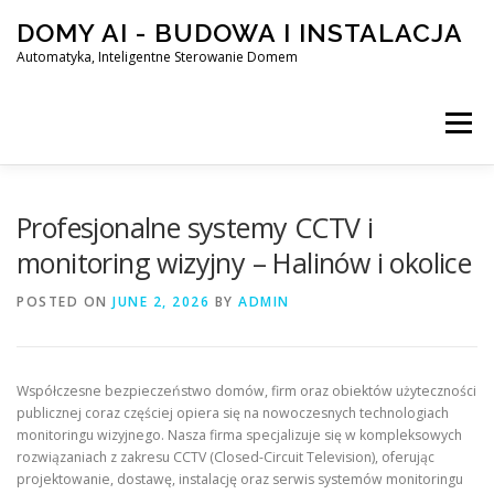
Skip
DOMY AI - BUDOWA I INSTALACJA
to
content
Automatyka, Inteligentne Sterowanie Domem
Menu
HOME
Profesjonalne systemy CCTV i
monitoring wizyjny – Halinów i okolice
SMART DOM AI – AUTOMATYKA, INTELIGENTNE STEROWA
POSTED ON
JUNE 2, 2026
BY
ADMIN
BLOG
KONTAKT
Współczesne bezpieczeństwo domów, firm oraz obiektów użyteczności
publicznej coraz częściej opiera się na nowoczesnych technologiach
monitoringu wizyjnego. Nasza firma specjalizuje się w kompleksowych
rozwiązaniach z zakresu CCTV (Closed-Circuit Television), oferując
projektowanie, dostawę, instalację oraz serwis systemów monitoringu