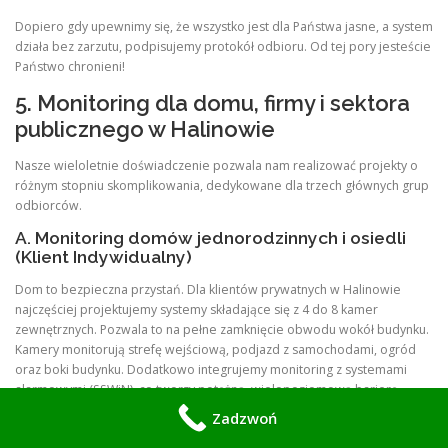
Dopiero gdy upewnimy się, że wszystko jest dla Państwa jasne, a system
działa bez zarzutu, podpisujemy protokół odbioru. Od tej pory jesteście
Państwo chronieni!
5. Monitoring dla domu, firmy i sektora
publicznego w Halinowie
Nasze wieloletnie doświadczenie pozwala nam realizować projekty o
różnym stopniu skomplikowania, dedykowane dla trzech głównych grup
odbiorców.
A. Monitoring domów jednorodzinnych i osiedli
(Klient Indywidualny)
Dom to bezpieczna przystań. Dla klientów prywatnych w Halinowie
najczęściej projektujemy systemy składające się z 4 do 8 kamer
zewnętrznych. Pozwala to na pełne zamknięcie obwodu wokół budynku.
Kamery monitorują strefę wejściową, podjazd z samochodami, ogród
oraz boki budynku. Dodatkowo integrujemy monitoring z systemami
alarmowymi (SSWiN), co tworzy potężną, wielopoziomową barierę
ochronną dla Twojego mienia.
Zadzwoń
B. Monitoring dla biznesu (Sklepy, Biura,