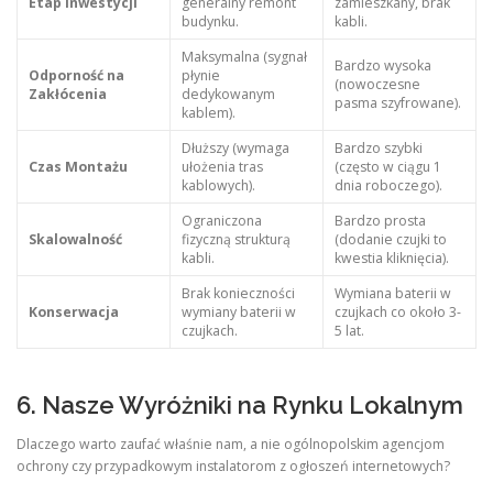
Etap Inwestycji
generalny remont
zamieszkany, brak
budynku.
kabli.
Maksymalna (sygnał
Bardzo wysoka
Odporność na
płynie
(nowoczesne
Zakłócenia
dedykowanym
pasma szyfrowane).
kablem).
Dłuższy (wymaga
Bardzo szybki
Czas Montażu
ułożenia tras
(często w ciągu 1
kablowych).
dnia roboczego).
Ograniczona
Bardzo prosta
Skalowalność
fizyczną strukturą
(dodanie czujki to
kabli.
kwestia kliknięcia).
Brak konieczności
Wymiana baterii w
Konserwacja
wymiany baterii w
czujkach co około 3-
czujkach.
5 lat.
6. Nasze Wyróżniki na Rynku Lokalnym
Dlaczego warto zaufać właśnie nam, a nie ogólnopolskim agencjom
ochrony czy przypadkowym instalatorom z ogłoszeń internetowych?