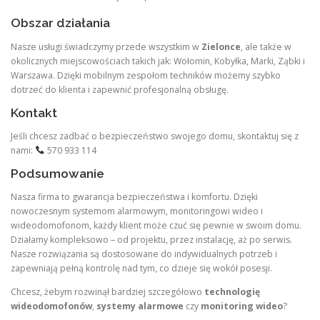
Obszar działania
Nasze usługi świadczymy przede wszystkim w
Zielonce
, ale także w
okolicznych miejscowościach takich jak: Wołomin, Kobyłka, Marki, Ząbki i
Warszawa. Dzięki mobilnym zespołom techników możemy szybko
dotrzeć do klienta i zapewnić profesjonalną obsługę.
Kontakt
Jeśli chcesz zadbać o bezpieczeństwo swojego domu, skontaktuj się z
nami:
570 933 114
Podsumowanie
Nasza firma to gwarancja bezpieczeństwa i komfortu. Dzięki
nowoczesnym systemom alarmowym, monitoringowi wideo i
wideodomofonom, każdy klient może czuć się pewnie w swoim domu.
Działamy kompleksowo – od projektu, przez instalację, aż po serwis.
Nasze rozwiązania są dostosowane do indywidualnych potrzeb i
zapewniają pełną kontrolę nad tym, co dzieje się wokół posesji.
Chcesz, żebym rozwinął bardziej szczegółowo
technologię
wideodomofonów
,
systemy alarmowe
czy
monitoring wideo
?