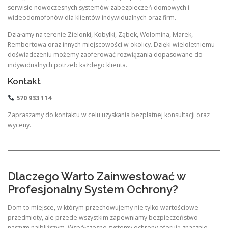
serwisie nowoczesnych systemów zabezpieczeń domowych i
wideodomofonów dla klientów indywidualnych oraz firm.
Działamy na terenie Zielonki, Kobyłki, Ząbek, Wołomina, Marek,
Rembertowa oraz innych miejscowości w okolicy. Dzięki wieloletniemu
doświadczeniu możemy zaoferować rozwiązania dopasowane do
indywidualnych potrzeb każdego klienta.
Kontakt
570 933 114
Zapraszamy do kontaktu w celu uzyskania bezpłatnej konsultacji oraz
wyceny.
Dlaczego Warto Zainwestować w
Profesjonalny System Ochrony?
Dom to miejsce, w którym przechowujemy nie tylko wartościowe
przedmioty, ale przede wszystkim zapewniamy bezpieczeństwo
naszym najbliższym. Współczesne systemy ochrony oferują znacznie