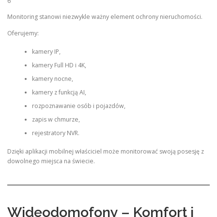
6
Monitoring stanowi niezwykle ważny element ochrony nieruchomości.
Oferujemy:
kamery IP,
kamery Full HD i 4K,
kamery nocne,
kamery z funkcją AI,
rozpoznawanie osób i pojazdów,
zapis w chmurze,
rejestratory NVR.
Dzięki aplikacji mobilnej właściciel może monitorować swoją posesję z
dowolnego miejsca na świecie.
Wideodomofony – Komfort i