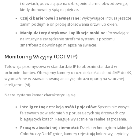
i drzwiach, pozwalające na uzbrojenie alarmu obwodowego,
kiedy domownicy śpią na piętrze.
Czujki barierowe i zewnętrzne:
Wykrywające intruza jeszcze
zanim podejmie on próbę sforsowania drzwi lub okien.
Manipulatory dotykowe i aplikacje mobilne:
Pozwalające
na intuicyjne zarządzanie strefami systemu z poziomu
smartfona z dowolnego miejsca na świecie.
Monitoring Wizyjny (CCTV IP)
Telewizja przemysłowa w standardzie IP to obecnie standard w
ochronie domów. Oferujemy kamery o rozdzielczościach od 4MP do 4K,
wyposażone w zaawansowaną analitykę obrazu opartą na sztucznej
inteligencji (AI).
Nasze systemy kamer charakteryzują się:
Inteligentną detekcją osób i pojazdów:
System nie wysyła
fałszywych powiadomień o poruszających się drzewach czy
biegających kotach. Reaguje wyłącznie na realne zagrożenia.
Pracą w absolutnej ciemności:
Dzięki technologiom takim jak
ColorVu czy DarkFighter, kamery rejestrują kolorowy, czytelny