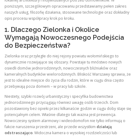
lokalnej architektury i indywidualnych potrzeb domowników. W
poniższym, szczegółowym opracowaniu przedstawiamy pełen zakres
naszych usług, filozofię działania, stosowane technologie oraz dokładny
opis procesu współpracy krok po kroku.
1. Dlaczego Zielonka i Okolice
Wymagają Nowoczesnego Podejścia
do Bezpieczeństwa?
Zielonka oraz przyległe do niej rejony powiatu wołomińskiego to
dynamicznie rozwijające się obszary. Powstaje tu mnóstwo nowych
osiedli domów jednorodzinnych, nowoczesnych bliźniaków oraz
kameralnych budynków wielorodzinnych. Bliskość Warszawy sprawia, że
jest to idealne miejsce do życia dla rodzin, które w ciągu dnia często
przebywają poza domem – w pracy lub szkole.
Niestety, szybki rozwój urbanistyczny i specyfika budownictwa
jednorodzinnego przyciągają również uwagę osób trzecich. Dom
pozostawiony bez opieki przez kilkanaście godzin w ciągu doby staje się
potencjalnym celem. Właśnie dlatego tak ważna jest prewencja.
Nowoczesny system alarmowy i wideodomofon nie tylko informują o
fakcie naruszenia przestrzeni, ale przede wszystkim
działają
odstraszająco
. Widoczna kamera o wysokiej rozdzielczości lub