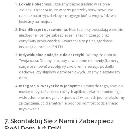
Lokalna obecność:
Działamy bezpośrednio w rejonie
Zielonki. Oznacza to, że w razie potrzeby serwisowej nie
czekasz na przyjazd ekipy z drugiego końca województwa.
Jesteśmy na miejscu.
Kwalifikacje i uprawnienia:
Nasi technicy posiadają wszelkie
niezbędne licencje zabezpieczenia technicznego oraz
certyfikaty producenckie. Gwarantuje to pełną zgodność
instalacji z normami PN-EN.
Indywidualne podejście do estetyki:
Wiemy, że dom to
Twoja oaza. Dbamy o to, aby zewnętrzne elementy (kamery,
stacje bramowe) współgrały z kolorem elewacji, podbitki
dachowej czy słupków ogrodzeniowych. Dbamy o estetyczny
detal.
Integracja “Wszystko w Jednym”:
Dążymy do tego, abyś nie
musiał korzystać z pięciu różnych aplikacji. Alarm, monitoring i
wideodomofon mogą funkcjonować w ramach jednej platformy
zarządzania, co diametralnie podnosi komfort codziennego
użytkowania.
7. Skontaktuj Się z Nami i Zabezpiecz
Swój Dom Już Dziś!