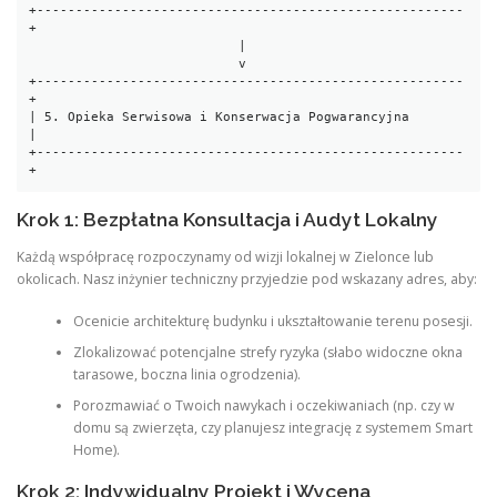
+-------------------------------------------------------
+

                           |

                           v

+-------------------------------------------------------
+

| 5. Opieka Serwisowa i Konserwacja Pogwarancyjna       
|

+-------------------------------------------------------
Krok 1: Bezpłatna Konsultacja i Audyt Lokalny
Każdą współpracę rozpoczynamy od wizji lokalnej w Zielonce lub
okolicach. Nasz inżynier techniczny przyjedzie pod wskazany adres, aby:
Ocenicie architekturę budynku i ukształtowanie terenu posesji.
Zlokalizować potencjalne strefy ryzyka (słabo widoczne okna
tarasowe, boczna linia ogrodzenia).
Porozmawiać o Twoich nawykach i oczekiwaniach (np. czy w
domu są zwierzęta, czy planujesz integrację z systemem Smart
Home).
Krok 2: Indywidualny Projekt i Wycena