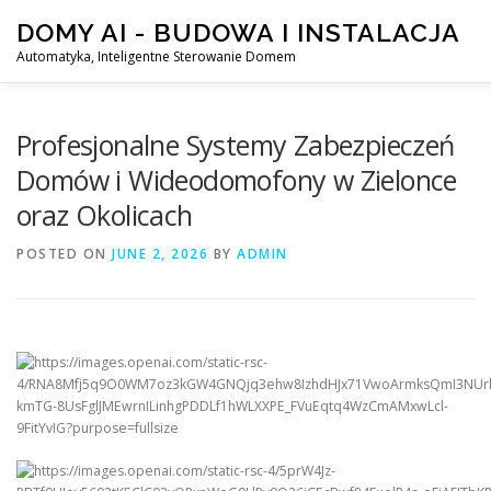
Skip
DOMY AI - BUDOWA I INSTALACJA
to
content
Automatyka, Inteligentne Sterowanie Domem
HOME
SMART DOM AI – AUTOMATYKA, INTELIGENTN
Profesjonalne Systemy Zabezpieczeń
Domów i Wideodomofony w Zielonce
oraz Okolicach
POSTED ON
JUNE 2, 2026
BY
ADMIN