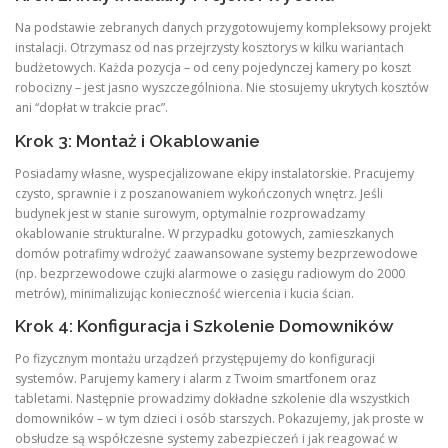
Na podstawie zebranych danych przygotowujemy kompleksowy projekt
instalacji. Otrzymasz od nas przejrzysty kosztorys w kilku wariantach
budżetowych. Każda pozycja – od ceny pojedynczej kamery po koszt
robocizny – jest jasno wyszczególniona. Nie stosujemy ukrytych kosztów
ani “dopłat w trakcie prac”.
Krok 3: Montaż i Okablowanie
Posiadamy własne, wyspecjalizowane ekipy instalatorskie. Pracujemy
czysto, sprawnie i z poszanowaniem wykończonych wnętrz. Jeśli
budynek jest w stanie surowym, optymalnie rozprowadzamy
okablowanie strukturalne. W przypadku gotowych, zamieszkanych
domów potrafimy wdrożyć zaawansowane systemy bezprzewodowe
(np. bezprzewodowe czujki alarmowe o zasięgu radiowym do 2000
metrów), minimalizując konieczność wiercenia i kucia ścian.
Krok 4: Konfiguracja i Szkolenie Domowników
Po fizycznym montażu urządzeń przystępujemy do konfiguracji
systemów. Parujemy kamery i alarm z Twoim smartfonem oraz
tabletami. Następnie prowadzimy dokładne szkolenie dla wszystkich
domowników – w tym dzieci i osób starszych. Pokazujemy, jak proste w
obsłudze są współczesne systemy zabezpieczeń i jak reagować w