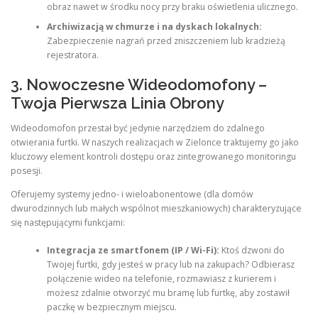
obraz nawet w środku nocy przy braku oświetlenia ulicznego.
Archiwizacją w chmurze i na dyskach lokalnych:
Zabezpieczenie nagrań przed zniszczeniem lub kradzieżą
rejestratora.
3. Nowoczesne Wideodomofony –
Twoja Pierwsza Linia Obrony
Wideodomofon przestał być jedynie narzędziem do zdalnego
otwierania furtki. W naszych realizacjach w Zielonce traktujemy go jako
kluczowy element kontroli dostępu oraz zintegrowanego monitoringu
posesji.
Oferujemy systemy jedno- i wieloabonentowe (dla domów
dwurodzinnych lub małych wspólnot mieszkaniowych) charakteryzujące
się następującymi funkcjami:
Integracja ze smartfonem (IP / Wi-Fi):
Ktoś dzwoni do
Twojej furtki, gdy jesteś w pracy lub na zakupach? Odbierasz
połączenie wideo na telefonie, rozmawiasz z kurierem i
możesz zdalnie otworzyć mu bramę lub furtkę, aby zostawił
paczkę w bezpiecznym miejscu.