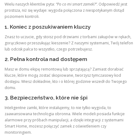
Wielu naszych klientów pyta:
“Po co mi smart zamek?”
. Odpowiedź jest
prostsza, niż się wydaje: wygoda połączona z niespotykanym dotąd
poziomem kontroli.
1. Koniec z poszukiwaniem kluczy
Znasz to uczucie, gdy stoisz pod drzwiami z torbami zakupów w rękach,
gorączkowo przeszukując kieszenie? Z naszymi systemami, Twój telefon
lub odcisk palca to wszystko, czego potrzebujesz.
2. Pełna kontrola nad dostępem
Masz w domu ekipę remontową lub sprzątającą? Zamiast dorabiać
klucze, które mogą zostać skopiowane, tworzysz tymczasowy kod
dostępu.
Wiesz dokładnie, kto i o której godzinie wszedł do Twojego
domu.
3. Bezpieczeństwo, które nie śpi
Inteligentne zamki, które instalujemy, to nie tylko wygoda, to
zaawansowana technologia obronna. Wiele modeli posiada funkcje
alarmowe przy próbach manipulacji, a dzięki integracji z systemami
Smart Home, możesz połączyć zamek z oświetleniem czy
monitoringiem.