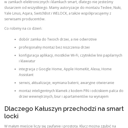
w zamkach elektronicznych i klamkach smart, dlatego nie jesteśmy
ślusarzem od wszystkiego. Mamy autoryzacje do montażu Tedee, Nuki,
Yale Linus, Aqara, SwitchBot i WELOCK, a także współpracujemy z
serwisami producentów.
Co robimy na co dzień:
dobór zamka do Twoich drzwi, a nie odwrotnie
profesjonalny montaż bez niszczenia drzwi
konfiguracja aplikacji, mostków Wi-Fi, czytników linii papilarnych
i klawiatur
integracja z Google Home, Apple HomeKit, Alexa, Home
Assistant
serwis, aktualizacje, wymiana baterii, awaryjne otwieranie
montaż inteligentnych klamek z kodem PIN i odciskiem palca do
drzwi wewnętrznych, biur i apartamentów na wynajem
Dlaczego Kałuszyn przechodzi na smart
locki
W małym mieście liczy się zaufanie i prostota. Klucz można zgubić na