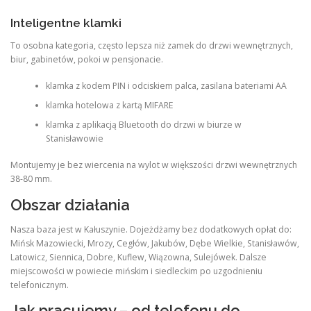
Inteligentne klamki
To osobna kategoria, często lepsza niż zamek do drzwi wewnętrznych,
biur, gabinetów, pokoi w pensjonacie.
klamka z kodem PIN i odciskiem palca, zasilana bateriami AA
klamka hotelowa z kartą MIFARE
klamka z aplikacją Bluetooth do drzwi w biurze w
Stanisławowie
Montujemy je bez wiercenia na wylot w większości drzwi wewnętrznych
38-80 mm.
Obszar działania
Nasza baza jest w Kałuszynie. Dojeżdżamy bez dodatkowych opłat do:
Mińsk Mazowiecki, Mrozy, Cegłów, Jakubów, Dębe Wielkie, Stanisławów,
Latowicz, Siennica, Dobre, Kuflew, Wiązowna, Sulejówek. Dalsze
miejscowości w powiecie mińskim i siedleckim po uzgodnieniu
telefonicznym.
Jak pracujemy – od telefonu do