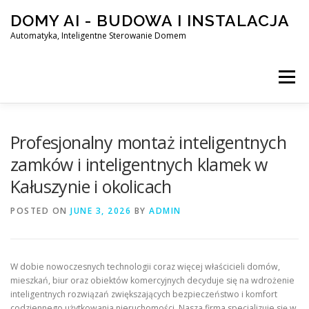
Skip
DOMY AI - BUDOWA I INSTALACJA
to
content
Automatyka, Inteligentne Sterowanie Domem
Menu
HOME
Profesjonalny montaż inteligentnych
zamków i inteligentnych klamek w
Kałuszynie i okolicach
SMART DOM AI – AUTOMATYKA, INTELIGENTNE STEROWA
POSTED ON
JUNE 3, 2026
BY
ADMIN
BLOG
KONTAKT
W dobie nowoczesnych technologii coraz więcej właścicieli domów,
mieszkań, biur oraz obiektów komercyjnych decyduje się na wdrożenie
inteligentnych rozwiązań zwiększających bezpieczeństwo i komfort
codziennego użytkowania nieruchomości. Nasza firma specjalizuje się w