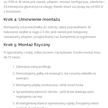
za 1590 zł. W cenie jest zamek, adapter, montaż, konfiguracja, szkolenie i
24-miesięczna gwarancja na usługę. Klamki smart zaczynają się od 650 zł
z montażem.
Krok 4: Umówienie montażu
Montujemy od poniedziałku do soboty, także popołudniami. W
Kałuszynie zwykle w ciągu 2-3 dni. Jeśli zamek jest nietypowy,
zamawiamy adapter i przyjeżdżamy raz, kompletnie przygotowani.
Krok 5: Montaż fizyczny
Przyjeżdżamy z matą, odkurzaczem i narzędziami. Średni montaż trwa
45-75 minut.
Zabezpieczamy podłogę
Demontujemy gałkę od wewnątrz, nie ruszamy wkładki na
zewnątrz
Montujemy płytkę montażową i silnik smart locka
Sprawdzamy płynność obrotu – jeśli drzwi stawiają opór,
regulujemy zaczep
W inteligentnej klamce wymieniamy szyldy, frezujemy otwór