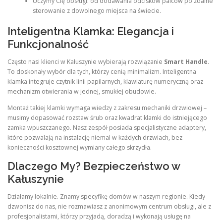
Uczymy Cię obsługi: od dodawania odcisków palców po zdalne
sterowanie z dowolnego miejsca na świecie.
Inteligentna Klamka: Elegancja i
Funkcjonalność
Często nasi klienci w Kałuszynie wybierają rozwiązanie
Smart Handle
.
To doskonały wybór dla tych, którzy cenią minimalizm. Inteligentna
klamka integruje czytnik linii papilarnych, klawiaturę numeryczną oraz
mechanizm otwierania w jednej, smukłej obudowie.
Montaż takiej klamki wymaga wiedzy z zakresu mechaniki drzwiowej –
musimy dopasować rozstaw śrub oraz kwadrat klamki do istniejącego
zamka wpuszczanego. Nasz zespół posiada specjalistyczne adaptery,
które pozwalają na instalację niemal w każdych drzwiach, bez
konieczności kosztownej wymiany całego skrzydła.
Dlaczego My? Bezpieczeństwo w
Kałuszynie
Działamy lokalnie. Znamy specyfikę domów w naszym regionie. Kiedy
dzwonisz do nas, nie rozmawiasz z anonimowym centrum obsługi, ale z
profesjonalistami, którzy przyjadą, doradzą i wykonają usługę na