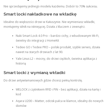
Nie sprzedajemy jednego modelu każdemu. Dobór to 70% sukcesu.
Smart locki nakładkowe na wkładkę
Idealne do większości drzwi w Kałuszynie. Nie wymieniasz wkładki,
montujemy silnik na istniejącej. Działa z kluczem z zewnątrz.
Nuki Smart Lock 4.0 Pro – bardzo cichy, z wbudowanym Wi-Fi,
świetny do integracji z HomeKit
Tedee GO i Tedee PRO – polski produkt, szybki serwis, działa
nawet na starych drzwiach z lat 90.
Yale Linus L2 – mocny, do drzwi ciężkich, świetna aplikacja z
historią
Smart locki z wymianą wkładki
Do drzwi antywłamaniowych gdzie chcesz pełną kontrolę.
WELOCK z czytnikiem RFID i PIN – bez aplikacji, działa na kartę i
kod
Aqara U200 – Matter, odcisk palca w klamce, idealny do nowych
domów