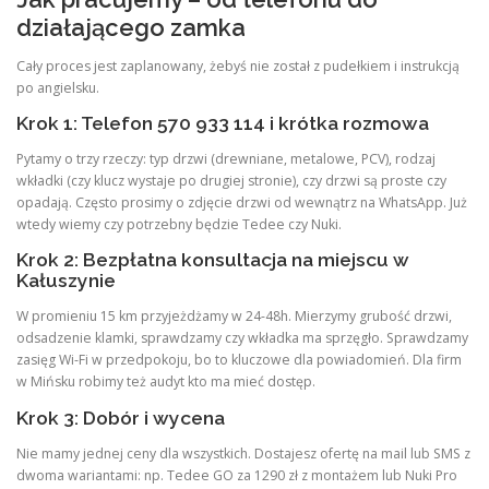
działającego zamka
Cały proces jest zaplanowany, żebyś nie został z pudełkiem i instrukcją
po angielsku.
Krok 1: Telefon 570 933 114 i krótka rozmowa
Pytamy o trzy rzeczy: typ drzwi (drewniane, metalowe, PCV), rodzaj
wkładki (czy klucz wystaje po drugiej stronie), czy drzwi są proste czy
opadają. Często prosimy o zdjęcie drzwi od wewnątrz na WhatsApp. Już
wtedy wiemy czy potrzebny będzie Tedee czy Nuki.
Krok 2: Bezpłatna konsultacja na miejscu w
Kałuszynie
W promieniu 15 km przyjeżdżamy w 24-48h. Mierzymy grubość drzwi,
odsadzenie klamki, sprawdzamy czy wkładka ma sprzęgło. Sprawdzamy
zasięg Wi-Fi w przedpokoju, bo to kluczowe dla powiadomień. Dla firm
w Mińsku robimy też audyt kto ma mieć dostęp.
Krok 3: Dobór i wycena
Nie mamy jednej ceny dla wszystkich. Dostajesz ofertę na mail lub SMS z
dwoma wariantami: np. Tedee GO za 1290 zł z montażem lub Nuki Pro