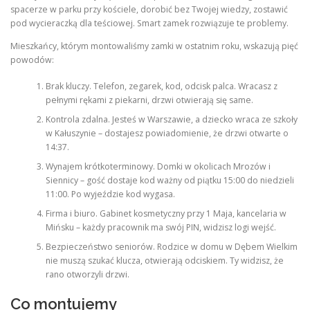
spacerze w parku przy kościele, dorobić bez Twojej wiedzy, zostawić
pod wycieraczką dla teściowej. Smart zamek rozwiązuje te problemy.
Mieszkańcy, którym montowaliśmy zamki w ostatnim roku, wskazują pięć
powodów:
Brak kluczy. Telefon, zegarek, kod, odcisk palca. Wracasz z
pełnymi rękami z piekarni, drzwi otwierają się same.
Kontrola zdalna. Jesteś w Warszawie, a dziecko wraca ze szkoły
w Kałuszynie – dostajesz powiadomienie, że drzwi otwarte o
14:37.
Wynajem krótkoterminowy. Domki w okolicach Mrozów i
Siennicy – gość dostaje kod ważny od piątku 15:00 do niedzieli
11:00. Po wyjeździe kod wygasa.
Firma i biuro. Gabinet kosmetyczny przy 1 Maja, kancelaria w
Mińsku – każdy pracownik ma swój PIN, widzisz logi wejść.
Bezpieczeństwo seniorów. Rodzice w domu w Dębem Wielkim
nie muszą szukać klucza, otwierają odciskiem. Ty widzisz, że
rano otworzyli drzwi.
Co montujemy