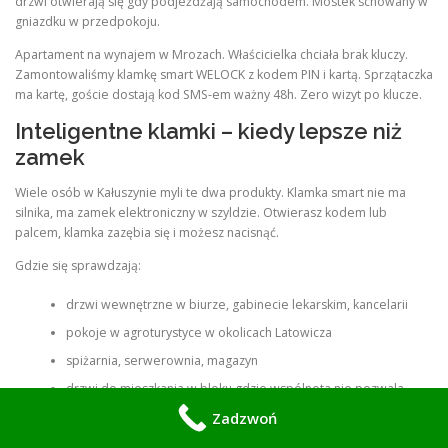
drzwi otwierają się gdy podjeżdżają samochodem. Mostek schowany w
gniazdku w przedpokoju.
Apartament na wynajem w Mrozach. Właścicielka chciała brak kluczy.
Zamontowaliśmy klamkę smart WELOCK z kodem PIN i kartą. Sprzątaczka
ma kartę, goście dostają kod SMS-em ważny 48h. Zero wizyt po klucze.
Inteligentne klamki – kiedy lepsze niż
zamek
Wiele osób w Kałuszynie myli te dwa produkty. Klamka smart nie ma
silnika, ma zamek elektroniczny w szyldzie. Otwierasz kodem lub
palcem, klamka zazębia się i możesz nacisnąć.
Gdzie się sprawdzają:
drzwi wewnętrzne w biurze, gabinecie lekarskim, kancelarii
pokoje w agroturystyce w okolicach Latowicza
spiżarnia, serwerownia, magazyn
drzwi do mieszkania w bloku gdzie wspólnota nie pozwala
zmieniać wkładki
Zadzwoń
Montaż trwa 30 minut, nie wymaga wkładki smart. Cena z montażem od