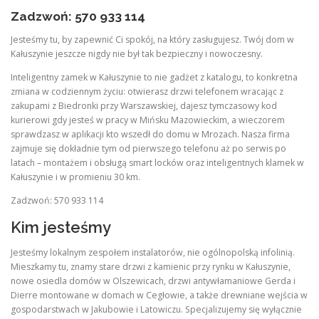
Zadzwoń: 570 933 114
Jesteśmy tu, by zapewnić Ci spokój, na który zasługujesz. Twój dom w
Kałuszynie jeszcze nigdy nie był tak bezpieczny i nowoczesny.
Inteligentny zamek w Kałuszynie to nie gadżet z katalogu, to konkretna
zmiana w codziennym życiu: otwierasz drzwi telefonem wracając z
zakupami z Biedronki przy Warszawskiej, dajesz tymczasowy kod
kurierowi gdy jesteś w pracy w Mińsku Mazowieckim, a wieczorem
sprawdzasz w aplikacji kto wszedł do domu w Mrozach. Nasza firma
zajmuje się dokładnie tym od pierwszego telefonu aż po serwis po
latach – montażem i obsługą smart locków oraz inteligentnych klamek w
Kałuszynie i w promieniu 30 km.
Zadzwoń: 570 933 114
Kim jesteśmy
Jesteśmy lokalnym zespołem instalatorów, nie ogólnopolską infolinią.
Mieszkamy tu, znamy stare drzwi z kamienic przy rynku w Kałuszynie,
nowe osiedla domów w Olszewicach, drzwi antywłamaniowe Gerda i
Dierre montowane w domach w Cegłowie, a także drewniane wejścia w
gospodarstwach w Jakubowie i Latowiczu. Specjalizujemy się wyłącznie