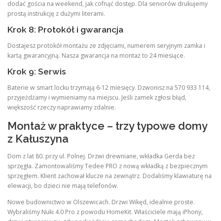
dodać gościa na weekend, jak cofnąć dostęp. Dla seniorów drukujemy
prostą instrukcję z dużymi literami.
Krok 8: Protokół i gwarancja
Dostajesz protokół montażu ze zdjęciami, numerem seryjnym zamka i
kartą gwarancyjną. Nasza gwarancja na montaż to 24 miesiące.
Krok 9: Serwis
Baterie w smart locku trzymają 6-12 miesięcy. Dzwonisz na 570 933 114,
przyjeżdżamy i wymieniamy na miejscu. Jeśli zamek zgłosi błąd,
większość rzeczy naprawiamy zdalnie.
Montaż w praktyce – trzy typowe domy
z Kałuszyna
Dom z lat 80. przy ul. Polnej. Drzwi drewniane, wkładka Gerda bez
sprzęgła. Zamontowaliśmy Tedee PRO z nową wkładką z bezpiecznym
sprzęgłem. Klient zachował klucze na zewnątrz. Dodaliśmy klawiaturę na
elewacji, bo dzieci nie mają telefonów.
Nowe budownictwo w Olszewicach. Drzwi Wikęd, idealnie proste.
Wybraliśmy Nuki 4.0 Pro z powodu HomeKit. Właściciele mają iPhony,