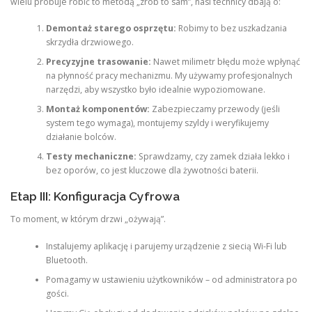
wielu próbuje robić to metodą „zrób to sam”, nasi technicy dbają o:
Demontaż starego osprzętu:
Robimy to bez uszkadzania
skrzydła drzwiowego.
Precyzyjne trasowanie:
Nawet milimetr błędu może wpłynąć
na płynność pracy mechanizmu. My używamy profesjonalnych
narzędzi, aby wszystko było idealnie wypoziomowane.
Montaż komponentów:
Zabezpieczamy przewody (jeśli
system tego wymaga), montujemy szyldy i weryfikujemy
działanie bolców.
Testy mechaniczne:
Sprawdzamy, czy zamek działa lekko i
bez oporów, co jest kluczowe dla żywotności baterii.
Etap III: Konfiguracja Cyfrowa
To moment, w którym drzwi „ożywają”.
Instalujemy aplikację i parujemy urządzenie z siecią Wi-Fi lub
Bluetooth.
Pomagamy w ustawieniu użytkowników – od administratora po
gości.