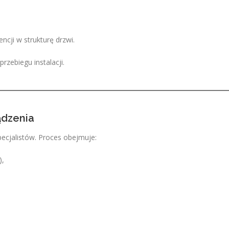
ncji w strukturę drzwi.
rzebiegu instalacji.
ądzenia
cjalistów. Proces obejmuje:
),