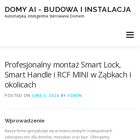
Skip
DOMY AI - BUDOWA I INSTALACJA
to
content
Automatyka, Inteligentne Sterowanie Domem
Menu
HOME
Profesjonalny montaż Smart Lock,
Smart Handle i RCF MINI w Ząbkach i
okolicach
SMART DOM AI – AUTOMATYKA, INTELIGENTNE STEROWA
POSTED ON
JUNE 3, 2026
BY
ADMIN
BLOG
KONTAKT
Wprowadzenie
Nasza firma specjalizuje się w nowoczesnych rozwiązaniach
zabezpieczeń dla domów, mieszkań oraz biur. Oferujemy