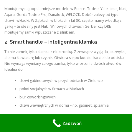
Montujemy najpopularniejsze modele w Polsce: Tedee, Yale Linus, Nuki,
Aqara, Gerda Tedee Pro, Danalock, WELOCK. Dobór zależy od typu
drzwi i wkładki. W Ząbkach w blokach z lat 80. często mamy wkładkę z
gałką – tu idealny jest Nuki. W nowych drzwiach Gerber czy DRE
montujemy zamki wpuszczane z silnikiem.
2. Smart handle – inteligentna klamka
To nie zamek, tylko klamka z elektroniką. Z zewnątrz wygląda jak zwykła,
ale ma klawiaturę lub czytnik. Otwiera się po kodzie, karcie lub odcisku.
Nie wymaga wymiany całego zamka, tylko wiercenia dwóch otworów.
Idealna do:
drzwi gabinetowych w przychodniach w Zielonce
pokoi socjalnych w firmach w Markach
biur coworkingowych
drzwi wewnętrznych w domu – np. gabinet, spiżarnia
Montujemy klamki TTLock, Tuya, H1, ZKTeco. Działają na baterie AA
przez 10-12 miesięcy.
Zadzwoń