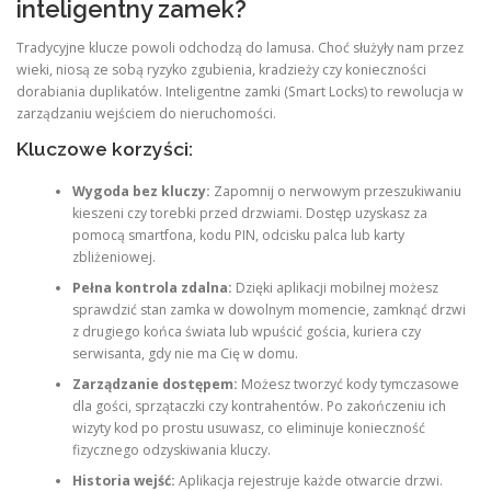
inteligentny zamek?
Tradycyjne klucze powoli odchodzą do lamusa. Choć służyły nam przez
wieki, niosą ze sobą ryzyko zgubienia, kradzieży czy konieczności
dorabiania duplikatów. Inteligentne zamki (Smart Locks) to rewolucja w
zarządzaniu wejściem do nieruchomości.
Kluczowe korzyści:
Wygoda bez kluczy:
Zapomnij o nerwowym przeszukiwaniu
kieszeni czy torebki przed drzwiami. Dostęp uzyskasz za
pomocą smartfona, kodu PIN, odcisku palca lub karty
zbliżeniowej.
Pełna kontrola zdalna:
Dzięki aplikacji mobilnej możesz
sprawdzić stan zamka w dowolnym momencie, zamknąć drzwi
z drugiego końca świata lub wpuścić gościa, kuriera czy
serwisanta, gdy nie ma Cię w domu.
Zarządzanie dostępem:
Możesz tworzyć kody tymczasowe
dla gości, sprzątaczki czy kontrahentów. Po zakończeniu ich
wizyty kod po prostu usuwasz, co eliminuje konieczność
fizycznego odzyskiwania kluczy.
Historia wejść:
Aplikacja rejestruje każde otwarcie drzwi.