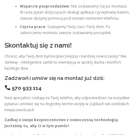
Wsparcie posprzedażowe:
Nie zostawiamy Cię po montażu.
W razie pytań dotyczących obsługi aplikacji czy wymiany baterii,
zawsze służymy pomocą pod naszym numerem telefonu.
Czysta praca:
Szanujemy Twój czas i Twój dom. Po
zakończeniu montażu zawsze zostawiamy porządek.
Skontaktuj się z nami!
Chcesz, aby Twój dom był bezpieczniejszy i bardziej nowoczesny? Nie
zwlekaj – inteligentne zamki to inwestycja w spokój ducha i komfort
każdego dnia.
Zadzwoń i umów się na montaż już dziś:
570 933 114
Nasi specjaliści czekają na Twój telefon, aby odpowiedzieć na wszystkie
pytania i umówić się na dogodny termin wizyty w Ząbkach lub pobliskich
miejscowościach.
Zadbaj o swoje bezpieczeństwo z nowoczesną technologią.
Jesteśmy tu, aby Ci w tym pomóc!