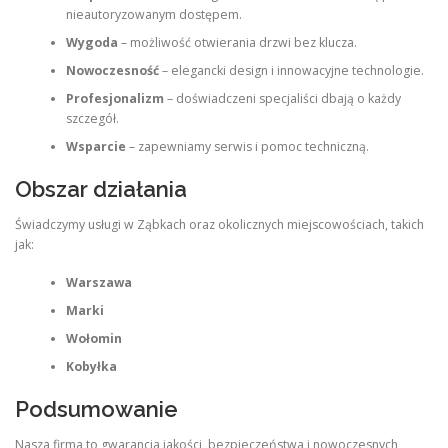
nieautoryzowanym dostępem.
Wygoda
– możliwość otwierania drzwi bez klucza.
Nowoczesność
– elegancki design i innowacyjne technologie.
Profesjonalizm
– doświadczeni specjaliści dbają o każdy
szczegół.
Wsparcie
– zapewniamy serwis i pomoc techniczną.
Obszar działania
Świadczymy usługi w Ząbkach oraz okolicznych miejscowościach, takich
jak:
Warszawa
Marki
Wołomin
Kobyłka
Podsumowanie
Nasza firma to gwarancja jakości, bezpieczeństwa i nowoczesnych