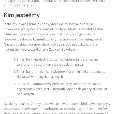
Inteligentne zamki Ząbki – montaż smart lock, smart handle i RCF MINI
Telefon: 570 933 114
Kim jesteśmy
Jesteśmy lokalną firmą z Ząbek, która od lat specjalizuje się w
nowoczesnych systemach kontroli dostępu. Montujemy inteligentne
zamki do mieszkań, domów jednorodzinnych, biur, gabinetów
lekarskich, salonów kosmetycznych, magazynów i lokali usługowych.
Nasza podstawowa specjalizacja to trzy grupy produktów, które
najczęściej wybierają klienci w Ząbkach i okolicach:
Smart lock – nakładka lub zamek wpuszczany sterowany
telefonem, kodem, kartą lub odciskiem palca
Smart handle – klamka z wbudowaną elektroniką, idealna do
drzwi wewnętrznych biurowych
RCF MINI – kompaktowy elektroniczny zamek SmartLock z
czytnikiem Mifare, PIN, Bluetooth i opcjonalnym czytnikiem linii
papilarnych
Działamy lokalnie. Znamy budownictwo w Ząbkach – bloki z wielkiej płyty
przy Powstańców, nowe deweloperskie osiedla przy ul. Szwoleżerów,
domy przy ul. Drewnickiej, stare drewniane drzwi w centrum Wołomina