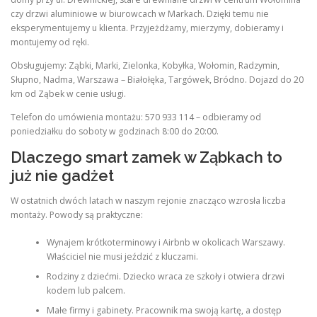
czy drzwi aluminiowe w biurowcach w Markach. Dzięki temu nie
eksperymentujemy u klienta. Przyjeżdżamy, mierzymy, dobieramy i
montujemy od ręki.
Obsługujemy: Ząbki, Marki, Zielonka, Kobyłka, Wołomin, Radzymin,
Słupno, Nadma, Warszawa – Białołęka, Targówek, Bródno. Dojazd do 20
km od Ząbek w cenie usługi.
Telefon do umówienia montażu: 570 933 114 – odbieramy od
poniedziałku do soboty w godzinach 8:00 do 20:00.
Dlaczego smart zamek w Ząbkach to
już nie gadżet
W ostatnich dwóch latach w naszym rejonie znacząco wzrosła liczba
montaży. Powody są praktyczne:
Wynajem krótkoterminowy i Airbnb w okolicach Warszawy.
Właściciel nie musi jeździć z kluczami.
Rodziny z dziećmi. Dziecko wraca ze szkoły i otwiera drzwi
kodem lub palcem.
Małe firmy i gabinety. Pracownik ma swoją kartę, a dostęp