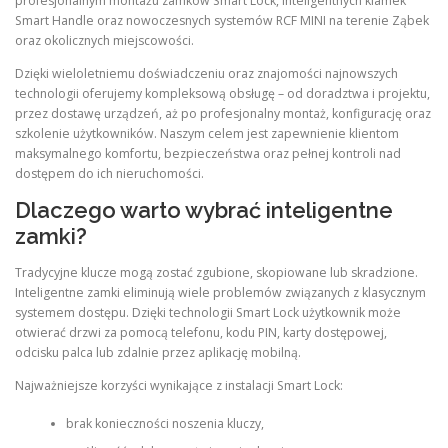
profesjonalnym montażu zamków Smart Lock, inteligentnych klamek
Smart Handle oraz nowoczesnych systemów RCF MINI na terenie Ząbek
oraz okolicznych miejscowości.
Dzięki wieloletniemu doświadczeniu oraz znajomości najnowszych
technologii oferujemy kompleksową obsługę – od doradztwa i projektu,
przez dostawę urządzeń, aż po profesjonalny montaż, konfigurację oraz
szkolenie użytkowników. Naszym celem jest zapewnienie klientom
maksymalnego komfortu, bezpieczeństwa oraz pełnej kontroli nad
dostępem do ich nieruchomości.
Dlaczego warto wybrać inteligentne
zamki?
Tradycyjne klucze mogą zostać zgubione, skopiowane lub skradzione.
Inteligentne zamki eliminują wiele problemów związanych z klasycznym
systemem dostępu. Dzięki technologii Smart Lock użytkownik może
otwierać drzwi za pomocą telefonu, kodu PIN, karty dostępowej,
odcisku palca lub zdalnie przez aplikację mobilną.
Najważniejsze korzyści wynikające z instalacji Smart Lock:
brak konieczności noszenia kluczy,