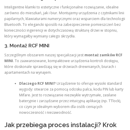
Inteligentne klamki to estetyczne i funkcjonalne rozwiązanie, idealne
zarówno do mieszkań, jak i biur. Montujemy urządzenia z czytnikami linii
papilarnych, klawiaturami numerycznymi oraz wsparciem dla technologii
Bluetooth.
To elegancki sposób na zabezpieczenie pomieszczeń bez
konieczności ingerencji w dotychczasową strukturę drzwi w stopniu,
który wymagałby wymiany całego skrzydła.
3. Montaż RCF MINI
Szczególnym obszarem naszej specjalizacji jest
montaż zamków RCF
MINI
. To zaawansowane, kompaktowe urządzenia kontroli dostępu,
które doskonale sprawdzają się w drzwiach drewnianych, biurach i
apartamentach na wynajem.
Dlaczego RCF MINI?
Urządzenie to oferuje wysoki standard
wygody: otwarcie za pomocą odcisku palca, kodu PIN lub karty
Mifare. Jest to rozwiązanie niezwykle wytrzymałe, zasilane
bateryjnie i zarządzane przez intuicyjną aplikację (np. TTlock),
co czyni je idealnym wyborem dla osób ceniących
nowoczesność i niezawodność.
Jak przebiega proces instalacji? Krok