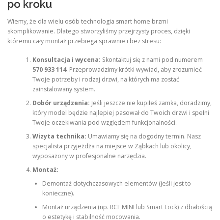
po kroku
Wiemy, że dla wielu osób technologia smart home brzmi
skomplikowanie. Dlatego stworzyliśmy przejrzysty proces, dzięki
któremu cały montaż przebiega sprawnie i bez stresu:
Konsultacja i wycena:
Skontaktuj się z nami pod numerem
570 933 114
. Przeprowadzimy krótki wywiad, aby zrozumieć
Twoje potrzeby i rodzaj drzwi, na których ma zostać
zainstalowany system.
Dobór urządzenia:
Jeśli jeszcze nie kupiłeś zamka, doradzimy,
który model będzie najlepiej pasował do Twoich drzwi i spełni
Twoje oczekiwania pod względem funkcjonalności.
Wizyta technika:
Umawiamy się na dogodny termin. Nasz
specjalista przyjeżdża na miejsce w Ząbkach lub okolicy,
wyposażony w profesjonalne narzędzia.
Montaż:
Demontaż dotychczasowych elementów (jeśli jest to
konieczne).
Montaż urządzenia (np. RCF MINI lub Smart Lock) z dbałością
o estetykę i stabilność mocowania.