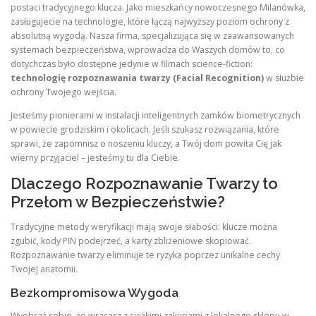
postaci tradycyjnego klucza. Jako mieszkańcy nowoczesnego Milanówka,
zasługujecie na technologie, które łączą najwyższy poziom ochrony z
absolutną wygodą. Nasza firma, specjalizująca się w zaawansowanych
systemach bezpieczeństwa, wprowadza do Waszych domów to, co
dotychczas było dostępne jedynie w filmach science-fiction:
technologię rozpoznawania twarzy (Facial Recognition)
w służbie
ochrony Twojego wejścia.
Jesteśmy pionierami w instalacji inteligentnych zamków biometrycznych
w powiecie grodziskim i okolicach. Jeśli szukasz rozwiązania, które
sprawi, że zapomnisz o noszeniu kluczy, a Twój dom powita Cię jak
wierny przyjaciel – jesteśmy tu dla Ciebie.
Dlaczego Rozpoznawanie Twarzy to
Przełom w Bezpieczeństwie?
Tradycyjne metody weryfikacji mają swoje słabości: klucze można
zgubić, kody PIN podejrzeć, a karty zbliżeniowe skopiować.
Rozpoznawanie twarzy eliminuje te ryzyka poprzez unikalne cechy
Twojej anatomii.
Bezkompromisowa Wygoda
Wyobraź sobie, że wracasz z ciężkimi zakupami z lokalnego sklepu w