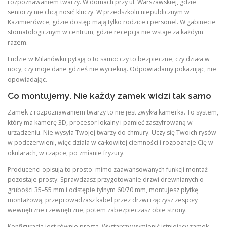
rozpoznawaniem twarzy. W domach przy ul. Warszawskiej, gdzie
seniorzy nie chcą nosić kluczy. W przedszkolu niepublicznym w
Kazimierówce, gdzie dostęp mają tylko rodzice i personel. W gabinecie
stomatologicznym w centrum, gdzie recepcja nie wstaje za każdym
razem.
Ludzie w Milanówku pytają o to samo: czy to bezpieczne, czy działa w
nocy, czy moje dane gdzieś nie wyciekną. Odpowiadamy pokazując, nie
opowiadając.
Co montujemy. Nie każdy zamek widzi tak samo
Zamek z rozpoznawaniem twarzy to nie jest zwykła kamerka. To system,
który ma kamerę 3D, procesor lokalny i pamięć zaszyfrowaną w
urządzeniu. Nie wysyła Twojej twarzy do chmury. Uczy się Twoich rysów
w podczerwieni, więc działa w całkowitej ciemności i rozpoznaje Cię w
okularach, w czapce, po zmianie fryzury.
Producenci opisują to prosto: mimo zaawansowanych funkcji montaż
pozostaje prosty. Sprawdzasz przygotowanie drzwi drewnianych o
grubości 35–55 mm i odstępie tylnym 60/70 mm, montujesz płytkę
montażową, przeprowadzasz kabel przez drzwi i łączysz zespoły
wewnętrzne i zewnętrzne, potem zabezpieczasz obie strony.
Konfiguracja jest równie prosta. Wystarczy wymienić istniejący zamek,