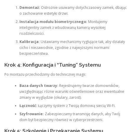
Demontaż:
Ostrożnie usuwamy dotychczasowy zamek, dbając
o zachowanie estetyki drzwi.
Instalacja modułu biometrycznego:
Montujemy
inteligentny zamek z wbudowaną kamerą wysokiej
rozdzielczości.
Kalibracja:
Ustawiamy mechanizmy ryglujące tak, aby działały
cicho i niezawodnie, zgodnie z najwyższymi normami
bezpieczeństwa.
Krok 4: Konfiguracja i “Tuning” Systemu
Po montażu przechodzimy do technicznej magii:
Baza danych twarzy:
Rejestrujemy twarze domowników,
uwzględniając różne warunki oświetleniowe oraz ewentualne
zmiany w wyglądzie (okulary, zarost).
Łączność:
Łączymy system z Twoją domową siecią Wi-Fi.
Szyfrowanie:
Zabezpieczamy transmisję danych, aby Twój
dom był bezpieczny również w cyberprzestrzeni.
Krok 5: Szkolenie i Przekazanie Systemu