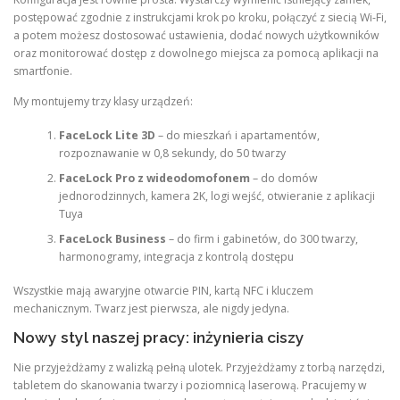
postępować zgodnie z instrukcjami krok po kroku, połączyć z siecią Wi-Fi,
a potem możesz dostosować ustawienia, dodać nowych użytkowników
oraz monitorować dostęp z dowolnego miejsca za pomocą aplikacji na
smartfonie.
My montujemy trzy klasy urządzeń:
FaceLock Lite 3D
– do mieszkań i apartamentów,
rozpoznawanie w 0,8 sekundy, do 50 twarzy
FaceLock Pro z wideodomofonem
– do domów
jednorodzinnych, kamera 2K, logi wejść, otwieranie z aplikacji
Tuya
FaceLock Business
– do firm i gabinetów, do 300 twarzy,
harmonogramy, integracja z kontrolą dostępu
Wszystkie mają awaryjne otwarcie PIN, kartą NFC i kluczem
mechanicznym. Twarz jest pierwsza, ale nigdy jedyna.
Nowy styl naszej pracy: inżynieria ciszy
Nie przyjeżdżamy z walizką pełną ulotek. Przyjeżdżamy z torbą narzędzi,
tabletem do skanowania twarzy i poziomnicą laserową. Pracujemy w