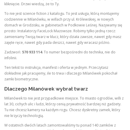
kliknięcie. Drzwi wiedzą, że to Ty.
To nie jest science fiction z katalogu. To jest usługa, którą montujemy
codziennie w Milanówku, w willach przy ul. Królewskiej, w nowych
domach w Grodzisku, w gabinetach w Podkowie Leśnej. Nazywamy się
prosto: Instalatorzy FaceLock Mazowsze. Robimy tylko jedną rzecz:
zamieniamy Twoją twarz w klucz, który działa zawsze, nawet gdy masz
zajęte ręce, nawet gdy pada deszcz, nawet gdy wracasz późno.
Zadzwoń:
570 933 114
. To numer bezpośredni do technika, nie do
infolinii.
Ten tekst to instrukcja, manifest i oferta w jednym. Przeczytasz
dokładnie jak pracujemy, ile to trwa i dlaczego Milanówek pokochał
zamki biometryczne.
Dlaczego Milanówek wybrał twarz
Milanówek to nie jest przypadkowe miejsce. To miasto ogrodów, willi z
lat 30, cichych ulic i ludzi, którzy cenią prywatność bardziej niż gadżety.
Tu nie chcesz kamery na każdym rogu. Chcesz dyskretny zamek, który
nie krzyczy technologią.
W ostatnich dwóch latach zamontowaliśmy tu ponad 140 zamków z