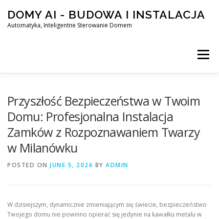
Skip
DOMY AI - BUDOWA I INSTALACJA
to
content
Automatyka, Inteligentne Sterowanie Domem
Menu
HOME
Przyszłość Bezpieczeństwa w Twoim
Domu: Profesjonalna Instalacja
Zamków z Rozpoznawaniem Twarzy
SMART DOM AI – AUTOMATYKA, INTELIGENTNE STEROWA
w Milanówku
POSTED ON
BLOG
JUNE 5, 2026
KONTAKT
BY
ADMIN
W dzisiejszym, dynamicznie zmieniającym się świecie, bezpieczeństwo
Twojego domu nie powinno opierać się jedynie na kawałku metalu w