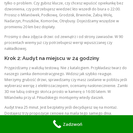
tylko o problem. Czy gubisz klucze, czy chcesz wpuścić opiekunkę bez
dzwonienia, czy potrzebujesz wiedzieć kto wszedł do biura o 22:00.
Prosisz o Milanówek, Podkowę, Grodzisk, Brwinów, Żabią Wolę,
Nadarzyn, Pruszków, Komorów, Otrębusy. Dojeżdżamy wszędzie w
promieniu 20 km bez dopłaty.
Prosimy o dwa zdjęcia drzwi: od zewnątrz i od strony zawiasów. W 90
procentach wiemy już czy potrzebujesz wersji wpuszczanej czy
nakładkowej.
Krok 2: Audyt na miejscu w 24 godziny
Przyjeżdżamy z walizką testową. Nie z katalogiem. Przykładasz twarz do
naszego zamka demonstracyjnego. Widzisz jak szybko reaguje.
Mierzymy grubość drzwi, sprawdzamy czy masz zasilanie w pobliżu jeśli
wybierasz wersję z elektrozaczepem, oceniamy nasłonecznienie. Zamki
3D nie lubią ostrego słońca prosto w kamerę o 16:00 latem. W
Milanówku przy ul. Piłsudskiego montujemy wtedy daszek.
Audyt trwa 25 minut. Jest bezpłatny jeśli decydujesz się na montaż.
Dostajesz trzy propozycje cenowe na maila tego samego dnia.
Krok 3: Wybór modelu i symulacja twarzy
Zadzwoń
Nie kupujesz w ciemno. Na tablecie pokazujemy jak wygląda panel w