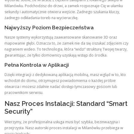
Milanówku. Podchodzisz do drzwi, a zamek rozpoznaje Cię w ułamku
sekundy i automatycznie otwiera wejście. Żadnego szukania kluczy,
żadnego odkładania toreb na wycieraczkę.
Najwyższy Poziom Bezpieczeństwa
Nasze systemy wykorzystują zaawansowane skanowanie 3D oraz
mapowanie głębi. Oznacza to, że zamek nie da się oszukać zdjęciem czy
nagraniem wideo. To technologia, która “widzi” strukturę Twojej twarzy,
gwarantując, że tylko domownicy uzyskają wstęp do środka.
Pełna Kontrola w Aplikacji
Dzięki integracji z dedykowaną aplikacją mobilną, masz wgląd w to, kto
wchodził do domu, otrzymujesz powiadomienia o każdej próbie
otwarcia i możesz zdalnie nadać dostęp tymczasowy gościom lub
pracownikom serwisu.
Nasz Proces Instalacji: Standard “Smart
Security”
Wierzymy, że profesjonalna usługa musi być szybka, bezinwazyjna i
przejrzysta. Nasz autorski proces instalacji w Milanówku przebiega w
pięciu krokach: