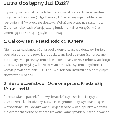
Jutra dostępny Już Dziś?
Prywatny paczkomat to nie tylko metalowa skrzynka. To inteligentne
urządzenie końcowe (Edge Device), które rozwiązuje problem tzw.
“ostatniej mili” w procesie dostawy. Wdrażane przez nas systemy w
Zielonce i okolicach oferują cztery fundamentalne korzyści, które
zmieniają codzienną logistykę domową:
1. Całkowita Niezależność od Kuriera
Nie musisz już planować dnia pod okienko czasowe dostawy. Kurier,
posiadając jednorazowy lub dedykowany kod dostępu (generowany
automatycznie przez system lub wprowadzany przez Ciebie w aplikacji),
umieszcza przesyłkę w bezpiecznym schowku. System natychmiast
wysyła powiadomienie PUSH na Twój telefon, informując o pomyślnym
dostarczeniu paczki.
2. Bezpieczeństwo i Ochrona przed Kradzieżą
(Anti-Theft)
Pozostawianie paczek “pod wycieraczką” czy u sąsiada to ryzyko
uszkodzenia lub kradzieży. Nasze inteligentne boxy wykonane są ze
wzmocnionej stali ocynkowanej, wyposażone w wielopunktowe zamki
elektromechaniczne oraz zintegrowane kamery wideo. Każde otwarcie