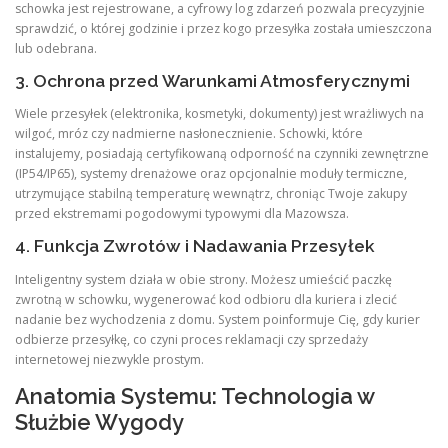
schowka jest rejestrowane, a cyfrowy log zdarzeń pozwala precyzyjnie
sprawdzić, o której godzinie i przez kogo przesyłka została umieszczona
lub odebrana.
3. Ochrona przed Warunkami Atmosferycznymi
Wiele przesyłek (elektronika, kosmetyki, dokumenty) jest wrażliwych na
wilgoć, mróz czy nadmierne nasłonecznienie. Schowki, które
instalujemy, posiadają certyfikowaną odporność na czynniki zewnętrzne
(IP54/IP65), systemy drenażowe oraz opcjonalnie moduły termiczne,
utrzymujące stabilną temperaturę wewnątrz, chroniąc Twoje zakupy
przed ekstremami pogodowymi typowymi dla Mazowsza.
4. Funkcja Zwrotów i Nadawania Przesyłek
Inteligentny system działa w obie strony. Możesz umieścić paczkę
zwrotną w schowku, wygenerować kod odbioru dla kuriera i zlecić
nadanie bez wychodzenia z domu. System poinformuje Cię, gdy kurier
odbierze przesyłkę, co czyni proces reklamacji czy sprzedaży
internetowej niezwykle prostym.
Anatomia Systemu: Technologia w
Służbie Wygody