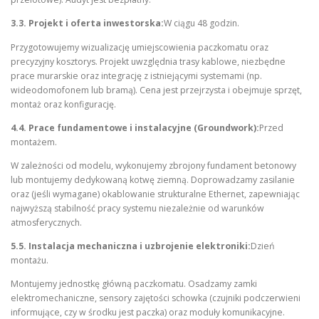
3.3. Projekt i oferta inwestorska:
W ciągu 48 godzin.
Przygotowujemy wizualizację umiejscowienia paczkomatu oraz
precyzyjny kosztorys. Projekt uwzględnia trasy kablowe, niezbędne
prace murarskie oraz integrację z istniejącymi systemami (np.
wideodomofonem lub bramą). Cena jest przejrzysta i obejmuje sprzęt,
montaż oraz konfigurację.
4.4. Prace fundamentowe i instalacyjne (Groundwork):
Przed
montażem.
W zależności od modelu, wykonujemy zbrojony fundament betonowy
lub montujemy dedykowaną kotwę ziemną. Doprowadzamy zasilanie
oraz (jeśli wymagane) okablowanie strukturalne Ethernet, zapewniając
najwyższą stabilność pracy systemu niezależnie od warunków
atmosferycznych.
5.5. Instalacja mechaniczna i uzbrojenie elektroniki:
Dzień
montażu.
Montujemy jednostkę główną paczkomatu. Osadzamy zamki
elektromechaniczne, sensory zajętości schowka (czujniki podczerwieni
informujące, czy w środku jest paczka) oraz moduły komunikacyjne.