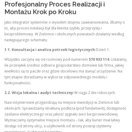
Profesjonalny Proces Realizacji i
Montażu Krok po Kroku
Jako integrator systemów o wysokim stopniu zaawansowania, dbamy o
to, aby proces instalacji był dla klienta szybki, przejrzysty i
bezproblemowy. W Zielonce i okolicznych powiatach działamy według
następującego schematu:
1.1. Konsultacja i analiza potrzeb logistycznych:
Dzień 1.
Wszystko zaczyna się od rozmowy pod numerem
570 933 114
. Ustalamy,
ile przesyłek średnio odbiera gospodarstwo domowe lub firma, jakiej
wielkości są to paczki oraz gdzie docelowo ma stanąć urządzenie. Na
tym etapie doradzamy w wyborze odpowiedniego modelu i
funkcjonalności.
2.2. Wizja lokalna i audyt techniczny:
W ciągu 2 dni roboczych.
Nasi inżynierowie przyjeżdżają na miejsce inwestycji w Zielonce lub
okolicach. Sprawdzamy strukturę podłoża (pod fundament), dostępność
zasilania elektrycznego oraz jakość sygnału sieci bezprzewodowej.
Wyznaczamy optymalne miejsce montażu – tak, aby kurier miał łatwy
dostęp od strony ulicy, a użytkownik od strony posesji (systemy
przelotowe). Audyt jest bezpłatny.