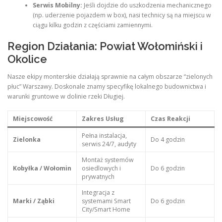
Serwis Mobilny:
Jeśli dojdzie do uszkodzenia mechanicznego
(np. uderzenie pojazdem w box), nasi technicy są na miejscu w
ciągu kilku godzin z częściami zamiennymi.
Region Działania: Powiat Wołomiński i
Okolice
Nasze ekipy monterskie działają sprawnie na całym obszarze “zielonych
płuc” Warszawy. Doskonale znamy specyfikę lokalnego budownictwa i
warunki gruntowe w dolinie rzeki Długiej.
Miejscowość
Zakres Usług
Czas Reakcji
Pełna instalacja,
Zielonka
Do 4 godzin
serwis 24/7, audyty
Montaż systemów
Kobyłka / Wołomin
osiedlowych i
Do 6 godzin
prywatnych
Integracja z
Marki / Ząbki
systemami Smart
Do 6 godzin
City/Smart Home