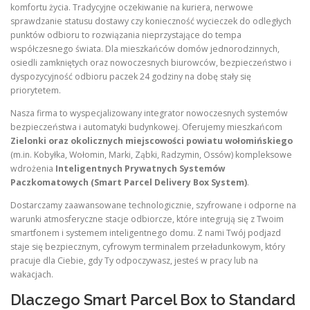
komfortu życia. Tradycyjne oczekiwanie na kuriera, nerwowe
sprawdzanie statusu dostawy czy konieczność wycieczek do odległych
punktów odbioru to rozwiązania nieprzystające do tempa
współczesnego świata. Dla mieszkańców domów jednorodzinnych,
osiedli zamkniętych oraz nowoczesnych biurowców, bezpieczeństwo i
dyspozycyjność odbioru paczek 24 godziny na dobę stały się
priorytetem.
Nasza firma to wyspecjalizowany integrator nowoczesnych systemów
bezpieczeństwa i automatyki budynkowej. Oferujemy mieszkańcom
Zielonki oraz okolicznych miejscowości powiatu wołomińskiego
(m.in. Kobyłka, Wołomin, Marki, Ząbki, Radzymin, Ossów) kompleksowe
wdrożenia
Inteligentnych Prywatnych Systemów
Paczkomatowych (Smart Parcel Delivery Box System)
.
Dostarczamy zaawansowane technologicznie, szyfrowane i odporne na
warunki atmosferyczne stacje odbiorcze, które integrują się z Twoim
smartfonem i systemem inteligentnego domu. Z nami Twój podjazd
staje się bezpiecznym, cyfrowym terminalem przeładunkowym, który
pracuje dla Ciebie, gdy Ty odpoczywasz, jesteś w pracy lub na
wakacjach.
Dlaczego Smart Parcel Box to Standard