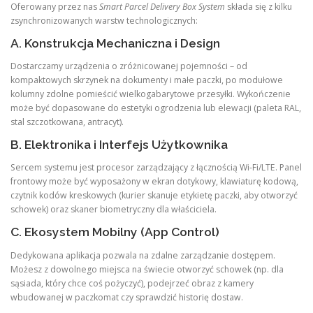
Oferowany przez nas
Smart Parcel Delivery Box System
składa się z kilku
zsynchronizowanych warstw technologicznych:
A. Konstrukcja Mechaniczna i Design
Dostarczamy urządzenia o zróżnicowanej pojemności – od
kompaktowych skrzynek na dokumenty i małe paczki, po modułowe
kolumny zdolne pomieścić wielkogabarytowe przesyłki. Wykończenie
może być dopasowane do estetyki ogrodzenia lub elewacji (paleta RAL,
stal szczotkowana, antracyt).
B. Elektronika i Interfejs Użytkownika
Sercem systemu jest procesor zarządzający z łącznością Wi-Fi/LTE. Panel
frontowy może być wyposażony w ekran dotykowy, klawiaturę kodową,
czytnik kodów kreskowych (kurier skanuje etykietę paczki, aby otworzyć
schowek) oraz skaner biometryczny dla właściciela.
C. Ekosystem Mobilny (App Control)
Dedykowana aplikacja pozwala na zdalne zarządzanie dostępem.
Możesz z dowolnego miejsca na świecie otworzyć schowek (np. dla
sąsiada, który chce coś pożyczyć), podejrzeć obraz z kamery
wbudowanej w paczkomat czy sprawdzić historię dostaw.