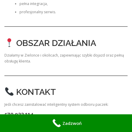
pełna integracja,
profesjonalny serwis.
OBSZAR DZIAŁANIA
Działamy w Zielonce i okolicach, zapewniając szybki dojazd oraz pełną
obsługę klienta.
KONTAKT
Jeśli chcesz zainstalować inteligentny system odbioru paczek:
570 933 114
Zadzwoń
Zapewniamy profesjonalny projekt, montaż i serwis Smart Parcel
Delivery Box System, dzięki któremu Twoje przesyłki będą zawsze