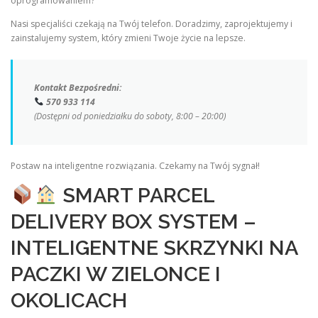
oprogramowaniem?
Nasi specjaliści czekają na Twój telefon. Doradzimy, zaprojektujemy i
zainstalujemy system, który zmieni Twoje życie na lepsze.
Kontakt Bezpośredni:
570 933 114
(Dostępni od poniedziałku do soboty, 8:00 – 20:00)
Postaw na inteligentne rozwiązania. Czekamy na Twój sygnał!
SMART PARCEL
DELIVERY BOX SYSTEM –
INTELIGENTNE SKRZYNKI NA
PACZKI W ZIELONCE I
OKOLICACH