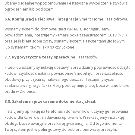
Dbamy o idealne wypoziomowanie i estetyczne wykończenie styków z
ogrodzeniem lub podłożem.
6.6. Konfiguracja sieciowa i integracja Smart Home:
Faza cyfrowa.
Wpinamy system do domowej sieci Wi-Fi/LTE. Konfigurujemy
powiadomienia, integrujemy kamerę boxa z rejestratorem CCTV (NVR)
oraz, jeśli klient sobie życzy, spinamy system z asystentami głosowymi
lub systemami takimi jak KNX czy Loxone.
7.7. Rygorystyczne testy operacyjne:
Faza testów.
Przeprowadzamy symulację dostawy. Sprawdzamy poprawność odczytu
kodów, szybkość działania powiadomień mobilnych oraz szczelność
obudowy przy użyciu symulowanego deszczu. Testujemy system
zasilania awaryjnego (UPS), który podtrzymuje pracę boxa w razie braku
prądu w Zielonce.
8.8. Szkolenie i przekazanie dokumentacji:
Finał.
Instalujemy aplikację na telefonach domowników, uczymy generowania
kodów dla kurierów i nadawania uprawnień. Przekazujemy instrukcję
obsługi, klucze awaryjne oraz kartę gwarancyjną. Od tego momentu
Twój system jest w pełni gotowy do odbioru pierwszej przesyłki.