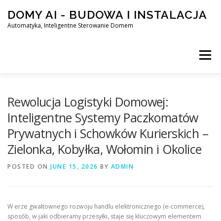
Skip
DOMY AI - BUDOWA I INSTALACJA
to
content
Automatyka, Inteligentne Sterowanie Domem
Menu
HOME
Rewolucja Logistyki Domowej:
Inteligentne Systemy Paczkomatów
Prywatnych i Schowków Kurierskich –
SMART DOM AI – AUTOMATYKA, INTELIGENTNE STEROWA
Zielonka, Kobyłka, Wołomin i Okolice
POSTED ON
BLOG
JUNE 15, 2026
KONTAKT
BY
ADMIN
W erze gwałtownego rozwoju handlu elektronicznego (e-commerce),
sposób, w jaki odbieramy przesyłki, staje się kluczowym elementem