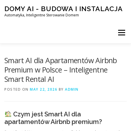
Skip
DOMY AI - BUDOWA I INSTALACJA
to
content
Automatyka, Inteligentne Sterowanie Domem
Menu
HOME
Smart AI dla Apartamentów Airbnb
Premium w Polsce – Inteligentne
Smart Rental AI
SMART DOM AI – AUTOMATYKA, INTELIGENTNE STEROWA
POSTED ON
MAY 22, 2026
BY
ADMIN
BLOG
KONTAKT
Czym jest Smart AI dla
apartamentów Airbnb premium?