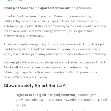
Czym jest Smart AI dla apartamentów Airbnb premium?
Smart AI dla Apartamentów Airbnb Premium to kompleksowy,
inteligentny system zarządzania najmem krótkoterminowym, który
automatyzuje i optymalizuje cały proces wynajmu – od powitania gościa,
przez zapewnienie maksymalnego komfortu, aż po sprzątanie i
maksymalizację przychodów.
To nie są pojedyncze gadżety. To spójny ekosystem AI, który działa jak
osobisty asystent zarządcy apartamentu premium – zwiększa ocenę
gości, minimalizuje problemy i znacząco podnosi rentowność inwestycji.
dom-ai.pl
z Warszawy specjalizuje się we wdrażaniu rozwiązań
Smart
Rental AI
dla apartamentów na wynajem krótkoterminowy,
luksusowych apartamentowców i inwestorów Airbnb premium na
terenie Warszawy i Mazowsza.
Główne zalety Smart Rental AI
Wyższa ocena gości i więcej rezerwacji
Automatyczne
powitanie, idealna temperatura, oświetlenie i atmosfera już od
progu.