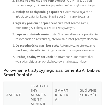
Znaczne zwiększenie rentowności
Optymalizacja cen
dynamicznych, minimalizacja pustostanów i szybsza rotacja.
Mniejsze obciążenie gospodarza
Automatyzacja check-
in/out, sprzątania, komunikacji z gośćmi i raportowania.
Wyższy poziom bezpieczeństwa
Inteligentne zamki,
monitoring AI i alerty w czasie rzeczywistym.
Lepsze doświadczenia gości
Spersonalizowane powitanie,
rekomendacje restauracji, sterowanie inteligentnym domem.
Oszczędność czasu i kosztów
Automatyczne sterowanie
mediami, oświetleniem i ogrzewaniem po wymeldowaniu.
Profesjonalny wizerunek
Apartament z Smart Rental AI
wygląda i działa jak obiekt hotelowy najwyższej klasy.
Porównanie tradycyjnego apartamentu Airbnb vs
Smart Rental AI
TRADYCY
JNY
SMART
GŁÓWNE
ASPEKT
APARTA
RENTAL
KORZYŚC
MENT
AI
I
AIRBNB