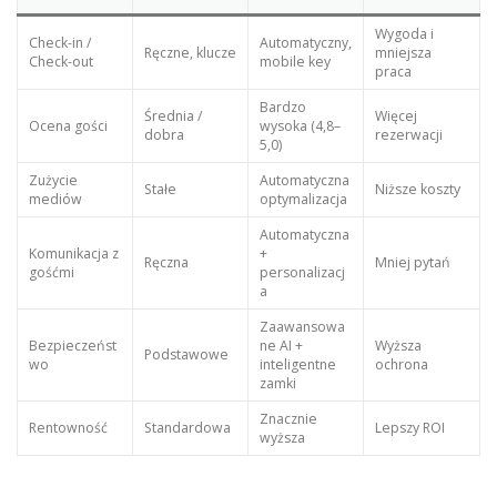
Wygoda i
Check-in /
Automatyczny,
Ręczne, klucze
mniejsza
Check-out
mobile key
praca
Bardzo
Średnia /
Więcej
Ocena gości
wysoka (4,8–
dobra
rezerwacji
5,0)
Zużycie
Automatyczna
Stałe
Niższe koszty
mediów
optymalizacja
Automatyczna
Komunikacja z
+
Ręczna
Mniej pytań
gośćmi
personalizacj
a
Zaawansowa
Bezpieczeńst
ne AI +
Wyższa
Podstawowe
wo
inteligentne
ochrona
zamki
Znacznie
Rentowność
Standardowa
Lepszy ROI
wyższa