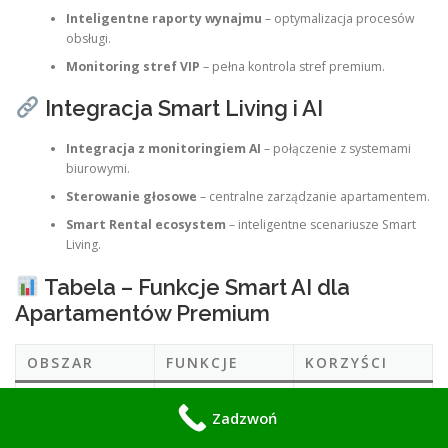
Inteligentne raporty wynajmu
– optymalizacja procesów
obsługi.
Monitoring stref VIP
– pełna kontrola stref premium.
Integracja Smart Living i AI
Integracja z monitoringiem AI
– połączenie z systemami
biurowymi.
Sterowanie głosowe
– centralne zarządzanie apartamentem.
Smart Rental ecosystem
– inteligentne scenariusze Smart
Living.
Tabela – Funkcje Smart AI dla
Apartamentów Premium
OBSZAR
FUNKCJE
KORZYŚCI
Automatyzacja
Rezerwacje
Komfort gości
procesów obsługi
Zadzwoń
Monitoring AI,