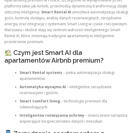
Apartamenty premium w Polsce, szczególnie te wynajmowane przez
platformy takie jak Airbnb, przechodzą dynamiczną transformację dzięki
sztucznej inteligencji.
Smart Rental AI
umożliwia automatyzację obsługi
gości, kontrolę dostępu, analizę danych rezerwacyjnych, zarządzanie
energią oraz integrację z systemami Smart Living w czasie rzeczywistym.
Warszawa i okolice stają się centrum wdrożeń Inteligentnego Smart
Rental AI, które zmieniają tradycyjne apartamenty w inteligentne
przestrzenie premium.
Czym jest Smart AI dla
apartamentów Airbnb premium?
Smart Rental systems
– pełna automatyzacja obsługi
apartamentów.
Automatyka wynajmu AI
– inteligentne zarządzanie
rezerwacjami i gośćmi.
Smart Comfort living
– technologie premium dla
odwiedzających.
Inteligentne rozwiązania ochrony
– nowoczesne narzędzia
wspierające bezpieczeństwo danych i mieszkań.