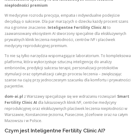
niepłodności premium
W medycynie rozrodu precyzja, empatia i indywidualne podejście
decydują o sukcesie. Dla par marzących o dziecku każdy procent szans
ma ogromne znaczenie.
Inteligentne Fertility Clinic AI
to
zaawansowany ekosystem AI stworzony specjalnie dla ekskluzywnych
prywatnych klinik leczenia niepłodności, centrów IVF i placówek
medycyny reprodukcyjnej premium.
To nie są tylko narzędzia wspomagające laboratorium. To kompleksowa
platforma, która wykorzystuje sztuczną inteligencję do analizy
embrionów, predykcji sukcesu terapii, personalizacji protokołów
stymulacji oraz optymalizacji całego procesu leczenia – zwiększając
szanse na ciążę przy jednoczesnym szacunku dla komfortu i prywatności
pacjentów.
dom-ai.pl
z Warszawy specjalizuje się we wdrażaniu rozwiązań
Smart
Fertility Clinic AI
dla luksusowych klinik IVF, centrów medycyny
reprodukcyjnej oraz ekskluzywnych placówek leczenia niepłodności w
Warszawie, Konstancinie-Jeziorna, Piasecznie, Józefowie oraz na całym
Mazowszu i w Polsce.
Czym jest Inteligentne Fertility Clinic AI?