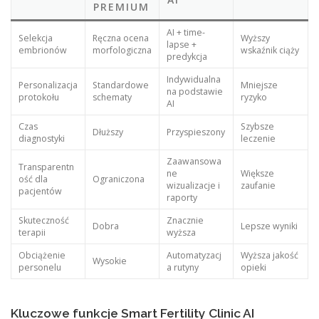
PREMIUM
AI + time-
Selekcja
Ręczna ocena
Wyższy
lapse +
embrionów
morfologiczna
wskaźnik ciąży
predykcja
Indywidualna
Personalizacja
Standardowe
Mniejsze
na podstawie
protokołu
schematy
ryzyko
AI
Czas
Szybsze
Dłuższy
Przyspieszony
diagnostyki
leczenie
Zaawansowa
Transparentn
ne
Większe
ość dla
Ograniczona
wizualizacje i
zaufanie
pacjentów
raporty
Skuteczność
Znacznie
Dobra
Lepsze wyniki
terapii
wyższa
Obciążenie
Automatyzacj
Wyższa jakość
Wysokie
personelu
a rutyny
opieki
Kluczowe funkcje Smart Fertility Clinic AI