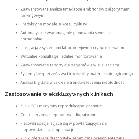
Zaawansowana analiza time-lapse embrionów z algorytmami
rankingowymi
Predykcyjne modele sukcesu cyklu IVF
Automatyczne wspomaganie planowania stymulacji
hormonalnej
Integracja z systemami laboratoryjnymi i cryopreservation
Wirtualne konsultacje i zdalne monitorowanie
Zaawansowane raporty dla pacjentów z wizualizacjami
Systemy bezpieczeństwa i traceability materiału biologicznego
Analiza big data w zakresie trendów leczenia niepłodności
Zastosowanie w ekskluzywnych klinikach
Kliniki IVF i medycyny reprodukcyjnej premium
Centra leczenia niepłodności idiopatycznej
Placówki specjalizujące się w powtarzających się
niepowodzeniach implantacji
Kliniki oferujące diagnostykę genetyczną preimplantacyjną