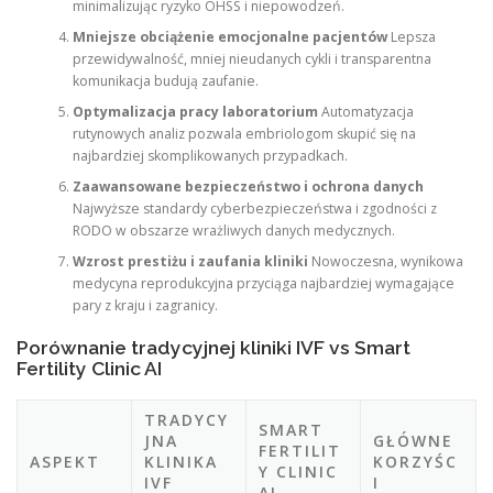
minimalizując ryzyko OHSS i niepowodzeń.
Mniejsze obciążenie emocjonalne pacjentów
Lepsza
przewidywalność, mniej nieudanych cykli i transparentna
komunikacja budują zaufanie.
Optymalizacja pracy laboratorium
Automatyzacja
rutynowych analiz pozwala embriologom skupić się na
najbardziej skomplikowanych przypadkach.
Zaawansowane bezpieczeństwo i ochrona danych
Najwyższe standardy cyberbezpieczeństwa i zgodności z
RODO w obszarze wrażliwych danych medycznych.
Wzrost prestiżu i zaufania kliniki
Nowoczesna, wynikowa
medycyna reprodukcyjna przyciąga najbardziej wymagające
pary z kraju i zagranicy.
Porównanie tradycyjnej kliniki IVF vs Smart
Fertility Clinic AI
TRADYCY
SMART
JNA
GŁÓWNE
FERTILIT
ASPEKT
KLINIKA
KORZYŚC
Y CLINIC
IVF
I
AI