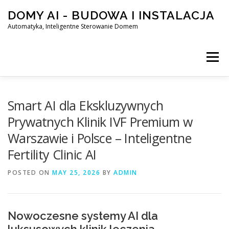
Skip
DOMY AI - BUDOWA I INSTALACJA
to
content
Automatyka, Inteligentne Sterowanie Domem
Menu
HOME
Smart AI dla Ekskluzywnych
Prywatnych Klinik IVF Premium w
Warszawie i Polsce – Inteligentne
SMART DOM AI – AUTOMATYKA, INTELIGENTNE STEROWA
Fertility Clinic AI
POSTED ON
BLOG
MAY 25, 2026
KONTAKT
BY
ADMIN
Nowoczesne systemy AI dla