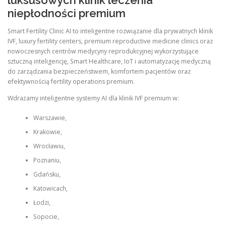
luksusowych klinik leczenia
niepłodności premium
Smart Fertility Clinic AI to inteligentne rozwiązanie dla prywatnych klinik
IVF, luxury fertility centers, premium reproductive medicine clinics oraz
nowoczesnych centrów medycyny reprodukcyjnej wykorzystujące
sztuczną inteligencję, Smart Healthcare, IoT i automatyzację medyczną
do zarządzania bezpieczeństwem, komfortem pacjentów oraz
efektywnością fertility operations premium.
Wdrażamy inteligentne systemy AI dla klinik IVF premium w:
Warszawie,
Krakowie,
Wrocławiu,
Poznaniu,
Gdańsku,
Katowicach,
Łodzi,
Sopocie,