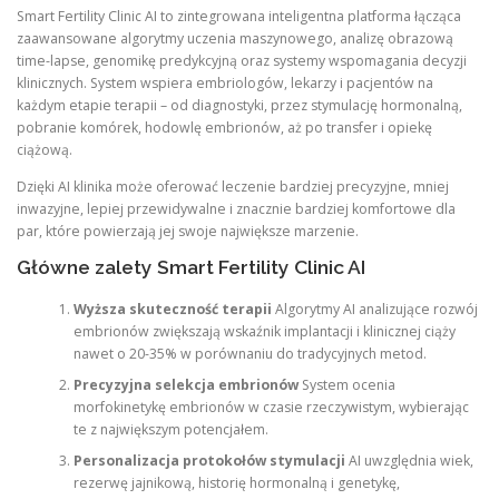
Smart Fertility Clinic AI to zintegrowana inteligentna platforma łącząca
zaawansowane algorytmy uczenia maszynowego, analizę obrazową
time-lapse, genomikę predykcyjną oraz systemy wspomagania decyzji
klinicznych. System wspiera embriologów, lekarzy i pacjentów na
każdym etapie terapii – od diagnostyki, przez stymulację hormonalną,
pobranie komórek, hodowlę embrionów, aż po transfer i opiekę
ciążową.
Dzięki AI klinika może oferować leczenie bardziej precyzyjne, mniej
inwazyjne, lepiej przewidywalne i znacznie bardziej komfortowe dla
par, które powierzają jej swoje największe marzenie.
Główne zalety Smart Fertility Clinic AI
Wyższa skuteczność terapii
Algorytmy AI analizujące rozwój
embrionów zwiększają wskaźnik implantacji i klinicznej ciąży
nawet o 20-35% w porównaniu do tradycyjnych metod.
Precyzyjna selekcja embrionów
System ocenia
morfokinetykę embrionów w czasie rzeczywistym, wybierając
te z największym potencjałem.
Personalizacja protokołów stymulacji
AI uwzględnia wiek,
rezerwę jajnikową, historię hormonalną i genetykę,