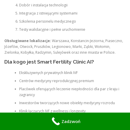
Dobór i instalacja technologii
Integracja z istniejącymi systemami
Szkolenia personelu medycznego
Testy walidacyjne i pełne uruchomienie
Obsługiwane lokalizacje:
Warszawa, Konstancin-Jeziorna, Piaseczno,
Józefów, Otwock, Pruszków, Legionowo, Marki, Ząbki, Wołomin,
Zielonka, Kobyłka, Radzymin, Sulejówek oraz inne miasta w Polsce.
Dla kogo jest Smart Fertility Clinic AI?
Ekskluzywnych prywatnych klinik IVF
Centrów medycyny reprodukcyjnej premium
Placówek oferujących leczenie niepłodności dla par z kraju i
zagranicy
Inwestorów tworzących nowe obiekty medycyny rozrodu
Klinik łączących IVF z wellness i longevity
Zadzwoń
Realne przykłady wdrożeń