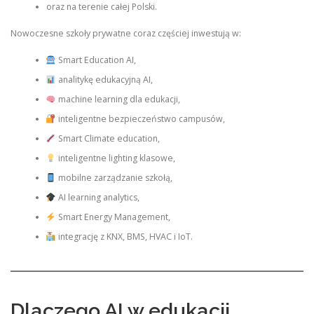
oraz na terenie całej Polski.
Nowoczesne szkoły prywatne coraz częściej inwestują w:
Smart Education AI,
analitykę edukacyjną AI,
machine learning dla edukacji,
inteligentne bezpieczeństwo campusów,
Smart Climate education,
inteligentne lighting klasowe,
mobilne zarządzanie szkołą,
AI learning analytics,
Smart Energy Management,
integrację z KNX, BMS, HVAC i IoT.
Dlaczego AI w edukacji