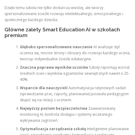
Dzięki temu szkoła nie tylko dostarcza wiedzę, ale tworzy
spersonalizowane ścieżki rozwoju intelektualnego, emocjonalnego i
społecznego każdego dziecka.
Główne zalety Smart Education AI w szkołach
premium
Głęboko spersonalizowane nauczanie
AI analizuje styl
uczenia się, mocne strony i obszary do rozwoju każdego ucznia,
tworząc indywidualne ścieżki edukacyjne.
Znaczna poprawa wyników uczniów
Szkoły raportują wzrost
średnich ocen i wyników egzaminów zewnętrznych nawet o 25-
40%.
Wsparcie dla nauczycieli
Automatyzacja rutynowych zadań
(sprawdzanie prac, raporty, planowanie) pozwala pedagogom
skupić się na relacji z uczniem.
Najwyższy poziom bezpieczeństwa
Zaawansowany
monitoring AI, kontrola dostępu i systemy wczesnego
wykrywania zagrożeń.
Optymalizacja zarządzania szkołą
Inteligentne planowanie
zajęć, zarządzanie zasobami i komunikacja z rodzicami.