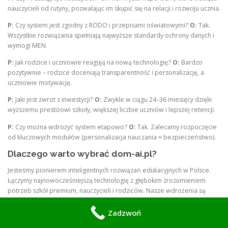
nauczycieli od rutyny, pozwalając im skupić się na relacji i rozwoju ucznia.
P:
Czy system jest zgodny z RODO i przepisami oświatowymi?
O:
Tak.
Wszystkie rozwiązania spełniają najwyższe standardy ochrony danych i
wymogi MEN.
P:
Jak rodzice i uczniowie reagują na nową technologię?
O:
Bardzo
pozytywnie – rodzice doceniają transparentność i personalizację, a
uczniowie motywację.
P:
Jaki jest zwrot z inwestycji?
O:
Zwykle w ciągu 24–36 miesięcy dzięki
wyższemu prestiżowi szkoły, większej liczbie uczniów i lepszej retencji.
P:
Czy można wdrożyć system etapowo?
O:
Tak. Zalecamy rozpoczęcie
od kluczowych modułów (personalizacja nauczania + bezpieczeństwo).
Dlaczego warto wybrać dom-ai.pl?
Jesteśmy pionierem inteligentnych rozwiązań edukacyjnych w Polsce.
Łączymy najnowocześniejszą technologię z głębokim zrozumieniem
potrzeb szkół premium, nauczycieli i rodziców. Nasze wdrożenia są
zawsze dyskretne, eleganckie, w pełni zgodne z przepisami i
nastawione na realne efekty edukacyjne oraz biznesowe.
Zadzwoń
Jeśli chcesz, aby Twoja szkoła była postrzegana jako jedna z najbardziej