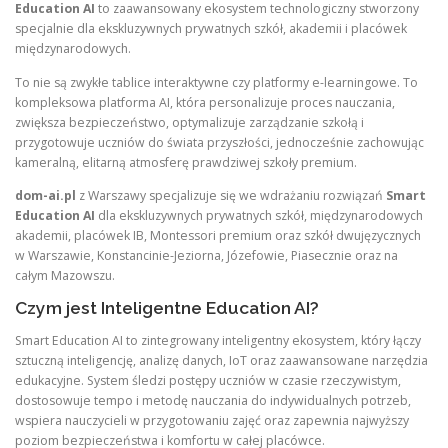
Education AI
to zaawansowany ekosystem technologiczny stworzony
specjalnie dla ekskluzywnych prywatnych szkół, akademii i placówek
międzynarodowych.
To nie są zwykłe tablice interaktywne czy platformy e-learningowe. To
kompleksowa platforma AI, która personalizuje proces nauczania,
zwiększa bezpieczeństwo, optymalizuje zarządzanie szkołą i
przygotowuje uczniów do świata przyszłości, jednocześnie zachowując
kameralną, elitarną atmosferę prawdziwej szkoły premium.
dom-ai.pl
z Warszawy specjalizuje się we wdrażaniu rozwiązań
Smart
Education AI
dla ekskluzywnych prywatnych szkół, międzynarodowych
akademii, placówek IB, Montessori premium oraz szkół dwujęzycznych
w Warszawie, Konstancinie-Jeziorna, Józefowie, Piasecznie oraz na
całym Mazowszu.
Czym jest Inteligentne Education AI?
Smart Education AI to zintegrowany inteligentny ekosystem, który łączy
sztuczną inteligencję, analizę danych, IoT oraz zaawansowane narzędzia
edukacyjne. System śledzi postępy uczniów w czasie rzeczywistym,
dostosowuje tempo i metodę nauczania do indywidualnych potrzeb,
wspiera nauczycieli w przygotowaniu zajęć oraz zapewnia najwyższy
poziom bezpieczeństwa i komfortu w całej placówce.