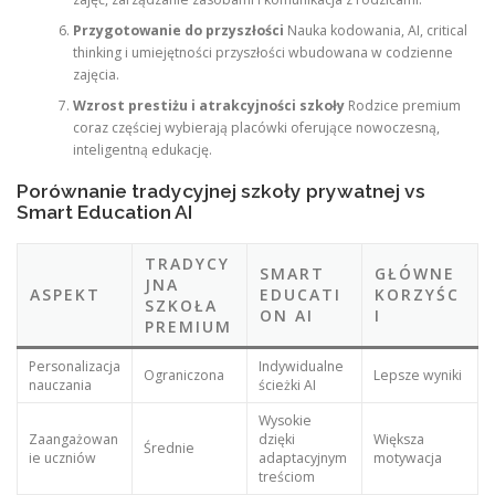
Przygotowanie do przyszłości
Nauka kodowania, AI, critical
thinking i umiejętności przyszłości wbudowana w codzienne
zajęcia.
Wzrost prestiżu i atrakcyjności szkoły
Rodzice premium
coraz częściej wybierają placówki oferujące nowoczesną,
inteligentną edukację.
Porównanie tradycyjnej szkoły prywatnej vs
Smart Education AI
TRADYCY
SMART
GŁÓWNE
JNA
ASPEKT
EDUCATI
KORZYŚC
SZKOŁA
ON AI
I
PREMIUM
Personalizacja
Indywidualne
Ograniczona
Lepsze wyniki
nauczania
ścieżki AI
Wysokie
Zaangażowan
dzięki
Większa
Średnie
ie uczniów
adaptacyjnym
motywacja
treściom