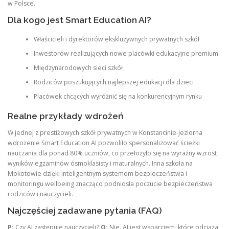
w Polsce.
Dla kogo jest Smart Education AI?
Właścicieli i dyrektorów ekskluzywnych prywatnych szkół
Inwestorów realizujących nowe placówki edukacyjne premium
Międzynarodowych sieci szkół
Rodziców poszukujących najlepszej edukacji dla dzieci
Placówek chcących wyróżnić się na konkurencyjnym rynku
Realne przykłady wdrożeń
W jednej z prestiżowych szkół prywatnych w Konstancinie-Jeziorna
wdrożenie Smart Education AI pozwoliło spersonalizować ścieżki
nauczania dla ponad 80% uczniów, co przełożyło się na wyraźny wzrost
wyników egzaminów ósmoklasisty i maturalnych. Inna szkoła na
Mokotowie dzięki inteligentnym systemom bezpieczeństwa i
monitoringu wellbeing znacząco podniosła poczucie bezpieczeństwa
rodziców i nauczycieli.
Najczęściej zadawane pytania (FAQ)
P:
Czy AI zastępuje nauczycieli?
O:
Nie. AI jest wsparciem, które odciąża