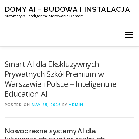
Skip
DOMY AI - BUDOWA I INSTALACJA
to
content
Automatyka, Inteligentne Sterowanie Domem
Menu
HOME
Smart AI dla Ekskluzywnych
Prywatnych Szkół Premium w
Warszawie i Polsce – Inteligentne
SMART DOM AI – AUTOMATYKA, INTELIGENTNE STEROWA
Education AI
POSTED ON
BLOG
MAY 25, 2026
KONTAKT
BY
ADMIN
Nowoczesne systemy AI dla