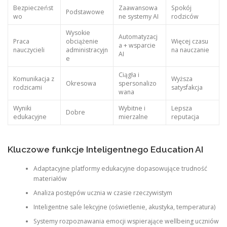
Bezpieczeńst
Zaawansowa
Spokój
Podstawowe
wo
ne systemy AI
rodziców
Wysokie
Automatyzacj
Praca
obciążenie
Więcej czasu
a + wsparcie
nauczycieli
administracyjn
na nauczanie
AI
e
Ciągła i
Komunikacja z
Wyższa
Okresowa
spersonalizo
rodzicami
satysfakcja
wana
Wyniki
Wybitne i
Lepsza
Dobre
edukacyjne
mierzalne
reputacja
Kluczowe funkcje Inteligentnego Education AI
Adaptacyjne platformy edukacyjne dopasowujące trudność
materiałów
Analiza postępów ucznia w czasie rzeczywistym
Inteligentne sale lekcyjne (oświetlenie, akustyka, temperatura)
Systemy rozpoznawania emocji wspierające wellbeing uczniów