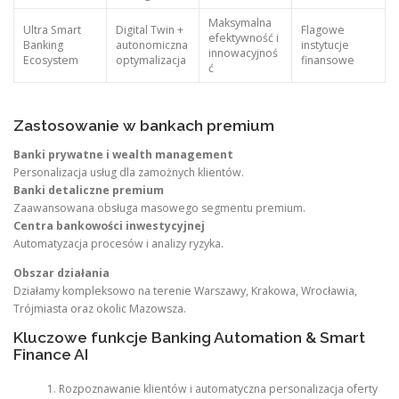
Maksymalna
Ultra Smart
Digital Twin +
Flagowe
efektywność i
Banking
autonomiczna
instytucje
innowacyjnoś
Ecosystem
optymalizacja
finansowe
ć
Zastosowanie w bankach premium
Banki prywatne i wealth management
Personalizacja usług dla zamożnych klientów.
Banki detaliczne premium
Zaawansowana obsługa masowego segmentu premium.
Centra bankowości inwestycyjnej
Automatyzacja procesów i analizy ryzyka.
Obszar działania
Działamy kompleksowo na terenie Warszawy, Krakowa, Wrocławia,
Trójmiasta oraz okolic Mazowsza.
Kluczowe funkcje Banking Automation & Smart
Finance AI
Rozpoznawanie klientów i automatyczna personalizacja oferty