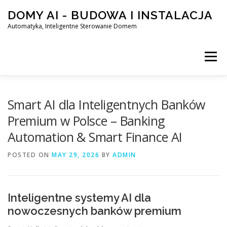
Skip
DOMY AI - BUDOWA I INSTALACJA
to
content
Automatyka, Inteligentne Sterowanie Domem
Menu
HOME
Smart AI dla Inteligentnych Banków
Premium w Polsce – Banking
Automation & Smart Finance AI
SMART DOM AI – AUTOMATYKA, INTELIGENTNE STEROWA
POSTED ON
MAY 29, 2026
BY
ADMIN
BLOG
KONTAKT
Inteligentne systemy AI dla
nowoczesnych banków premium