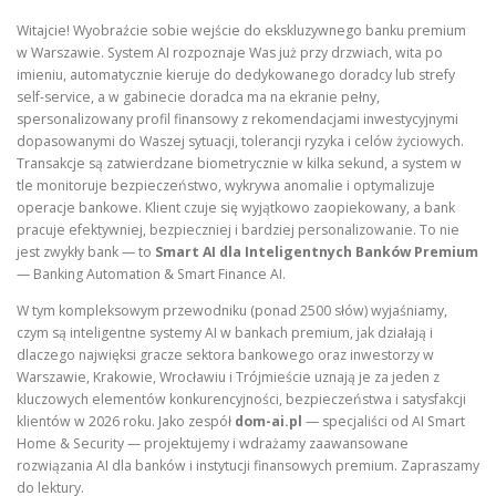
Witajcie! Wyobraźcie sobie wejście do ekskluzywnego banku premium
w Warszawie. System AI rozpoznaje Was już przy drzwiach, wita po
imieniu, automatycznie kieruje do dedykowanego doradcy lub strefy
self-service, a w gabinecie doradca ma na ekranie pełny,
spersonalizowany profil finansowy z rekomendacjami inwestycyjnymi
dopasowanymi do Waszej sytuacji, tolerancji ryzyka i celów życiowych.
Transakcje są zatwierdzane biometrycznie w kilka sekund, a system w
tle monitoruje bezpieczeństwo, wykrywa anomalie i optymalizuje
operacje bankowe. Klient czuje się wyjątkowo zaopiekowany, a bank
pracuje efektywniej, bezpieczniej i bardziej personalizowanie. To nie
jest zwykły bank — to
Smart AI dla Inteligentnych Banków Premium
— Banking Automation & Smart Finance AI.
W tym kompleksowym przewodniku (ponad 2500 słów) wyjaśniamy,
czym są inteligentne systemy AI w bankach premium, jak działają i
dlaczego najwięksi gracze sektora bankowego oraz inwestorzy w
Warszawie, Krakowie, Wrocławiu i Trójmieście uznają je za jeden z
kluczowych elementów konkurencyjności, bezpieczeństwa i satysfakcji
klientów w 2026 roku. Jako zespół
dom-ai.pl
— specjaliści od AI Smart
Home & Security — projektujemy i wdrażamy zaawansowane
rozwiązania AI dla banków i instytucji finansowych premium. Zapraszamy
do lektury.