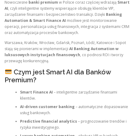
Nowoczesne
banki premium
w Polsce coraz częściej wdrażają
Smart
AI
, czyli inteligentne systemy wspierające obsługę klientów VIP,
zarządzanie finansami i bezpieczeństwo transakcji. Dzięki
Banking
Automation & Smart Finance AI
możliwe jest monitorowanie
operacji, personalizacja usług finansowych, integracja z systemami CRM
oraz automatyzacja procesów bankowych.
Warszawa, Kraków, Wrocław, Gdańsk, Poznań, Łódź, Katowice i Sopot
stają się pionierami w implementacji
AI Banking Automation w
luksusowych instytucjach finansowych
, co podnosi ROI i tworzy
przewagę konkurencyjną.
Czym jest Smart AI dla Banków
Premium?
Smart Finance AI
– inteligentne zarządzanie finansami
klientów.
AI-driven customer banking
– automatyczne dopasowanie
usług bankowych.
Predictive financial analytics
– prognozowanie trendów i
ryzyka inwestycyjnego.
Luxury banking automation
– obsługa VIP w bankach