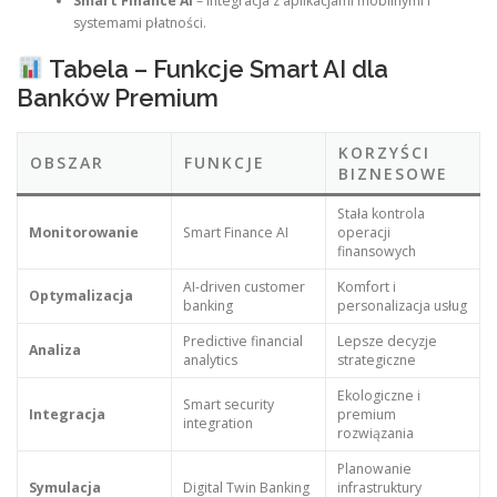
Smart Finance AI
– integracja z aplikacjami mobilnymi i
systemami płatności.
Tabela – Funkcje Smart AI dla
Banków Premium
KORZYŚCI
OBSZAR
FUNKCJE
BIZNESOWE
Stała kontrola
Monitorowanie
Smart Finance AI
operacji
finansowych
AI-driven customer
Komfort i
Optymalizacja
banking
personalizacja usług
Predictive financial
Lepsze decyzje
Analiza
analytics
strategiczne
Ekologiczne i
Smart security
Integracja
premium
integration
rozwiązania
Planowanie
Symulacja
Digital Twin Banking
infrastruktury