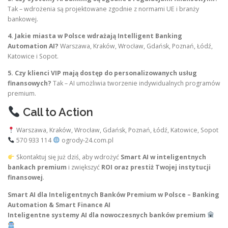
Tak – wdrożenia są projektowane zgodnie z normami UE i branży
bankowej.
4. Jakie miasta w Polsce wdrażają Intelligent Banking
Automation AI?
Warszawa, Kraków, Wrocław, Gdańsk, Poznań, Łódź,
Katowice i Sopot.
5. Czy klienci VIP mają dostęp do personalizowanych usług
finansowych?
Tak – AI umożliwia tworzenie indywidualnych programów
premium.
Call to Action
Warszawa, Kraków, Wrocław, Gdańsk, Poznań, Łódź, Katowice, Sopot
570 933 114
ogrody-24.com.pl
Skontaktuj się już dziś, aby wdrożyć
Smart AI w inteligentnych
bankach premium
i zwiększyć
ROI oraz prestiż Twojej instytucji
finansowej
.
Smart AI dla Inteligentnych Banków Premium w Polsce – Banking
Automation & Smart Finance AI
Inteligentne systemy AI dla nowoczesnych banków premium