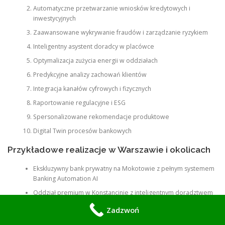
Automatyczne przetwarzanie wniosków kredytowych i
inwestycyjnych
Zaawansowane wykrywanie fraudów i zarządzanie ryzykiem
Inteligentny asystent doradcy w placówce
Optymalizacja zużycia energii w oddziałach
Predykcyjne analizy zachowań klientów
Integracja kanałów cyfrowych i fizycznych
Raportowanie regulacyjne i ESG
Spersonalizowane rekomendacje produktowe
Digital Twin procesów bankowych
Przykładowe realizacje w Warszawie i okolicach
Ekskluzywny bank prywatny na Mokotowie z pełnym systemem
Banking Automation AI
Oddział premium w Konstancinie z inteligentnym doradztwem
Centrum bankowości w Ząbkach z zaawansowaną
Zadzwoń
automatyzacją