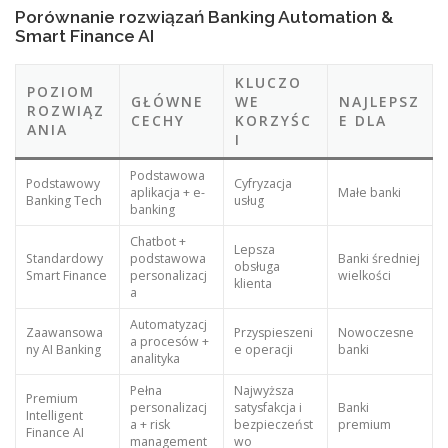
Porównanie rozwiązań Banking Automation &
Smart Finance AI
KLUCZO
POZIOM
GŁÓWNE
WE
NAJLEPSZ
ROZWIĄZ
CECHY
KORZYŚC
E DLA
ANIA
I
Podstawowa
Podstawowy
Cyfryzacja
aplikacja + e-
Małe banki
Banking Tech
usług
banking
Chatbot +
Lepsza
Standardowy
podstawowa
Banki średniej
obsługa
Smart Finance
personalizacj
wielkości
klienta
a
Automatyzacj
Zaawansowa
Przyspieszeni
Nowoczesne
a procesów +
ny AI Banking
e operacji
banki
analityka
Pełna
Najwyższa
Premium
personalizacj
satysfakcja i
Banki
Intelligent
a + risk
bezpieczeńst
premium
Finance AI
management
wo