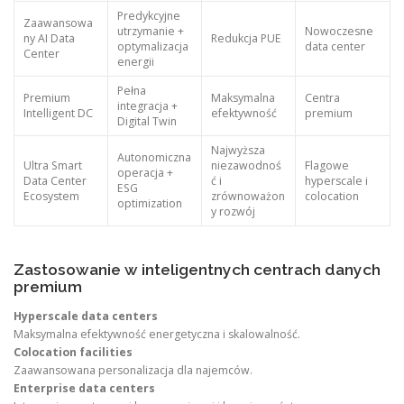
Predykcyjne
Zaawansowa
utrzymanie +
Nowoczesne
ny AI Data
Redukcja PUE
optymalizacja
data center
Center
energii
Pełna
Premium
Maksymalna
Centra
integracja +
Intelligent DC
efektywność
premium
Digital Twin
Najwyższa
Autonomiczna
Ultra Smart
niezawodnoś
Flagowe
operacja +
Data Center
ć i
hyperscale i
ESG
Ecosystem
zrównoważon
colocation
optimization
y rozwój
Zastosowanie w inteligentnych centrach danych
premium
Hyperscale data centers
Maksymalna efektywność energetyczna i skalowalność.
Colocation facilities
Zaawansowana personalizacja dla najemców.
Enterprise data centers