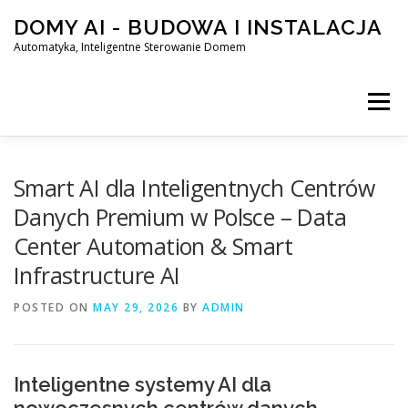
Skip
DOMY AI - BUDOWA I INSTALACJA
to
content
Automatyka, Inteligentne Sterowanie Domem
Menu
HOME
Smart AI dla Inteligentnych Centrów
Danych Premium w Polsce – Data
Center Automation & Smart
SMART DOM AI – AUTOMATYKA, INTELIGENTNE STEROWA
Infrastructure AI
POSTED ON
BLOG
MAY 29, 2026
KONTAKT
BY
ADMIN
Inteligentne systemy AI dla