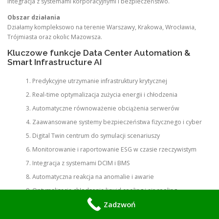
Integracja z systemami korporacyjnymi i bezpieczeństwo.
Obszar działania
Działamy kompleksowo na terenie Warszawy, Krakowa, Wrocławia,
Trójmiasta oraz okolic Mazowsza.
Kluczowe funkcje Data Center Automation &
Smart Infrastructure AI
Predykcyjne utrzymanie infrastruktury krytycznej
Real-time optymalizacja zużycia energii i chłodzenia
Automatyczne równoważenie obciążenia serwerów
Zaawansowane systemy bezpieczeństwa fizycznego i cyber
Digital Twin centrum do symulacji scenariuszy
Monitorowanie i raportowanie ESG w czasie rzeczywistym
Integracja z systemami DCIM i BMS
Automatyczna reakcja na anomalie i awarie
Optymalizacja chłodzenia liquid cooling i air cooling
Zadzwoń
Predykcyjne planowanie rozbudowy mocy obliczeniowej