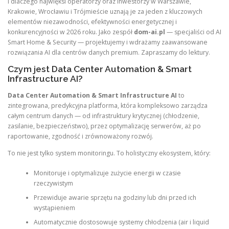
i dlaczego najwięksi operatorzy oraz inwestorzy w Warszawie,
Krakowie, Wrocławiu i Trójmieście uznają je za jeden z kluczowych
elementów niezawodności, efektywności energetycznej i
konkurencyjności w 2026 roku. Jako zespół
dom-ai.pl
— specjaliści od AI
Smart Home & Security — projektujemy i wdrażamy zaawansowane
rozwiązania AI dla centrów danych premium. Zapraszamy do lektury.
Czym jest Data Center Automation & Smart
Infrastructure AI?
Data Center Automation & Smart Infrastructure AI
to
zintegrowana, predykcyjna platforma, która kompleksowo zarządza
całym centrum danych — od infrastruktury krytycznej (chłodzenie,
zasilanie, bezpieczeństwo), przez optymalizację serwerów, aż po
raportowanie, zgodność i zrównoważony rozwój.
To nie jest tylko system monitoringu. To holistyczny ekosystem, który:
Monitoruje i optymalizuje zużycie energii w czasie
rzeczywistym
Przewiduje awarie sprzętu na godziny lub dni przed ich
wystąpieniem
Automatycznie dostosowuje systemy chłodzenia (air i liquid