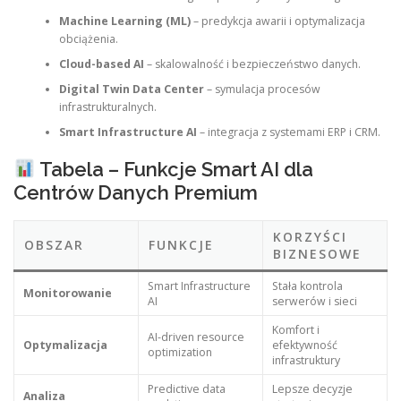
Machine Learning (ML)
– predykcja awarii i optymalizacja
obciążenia.
Cloud-based AI
– skalowalność i bezpieczeństwo danych.
Digital Twin Data Center
– symulacja procesów
infrastrukturalnych.
Smart Infrastructure AI
– integracja z systemami ERP i CRM.
Tabela – Funkcje Smart AI dla
Centrów Danych Premium
KORZYŚCI
OBSZAR
FUNKCJE
BIZNESOWE
Smart Infrastructure
Stała kontrola
Monitorowanie
AI
serwerów i sieci
Komfort i
AI-driven resource
Optymalizacja
efektywność
optimization
infrastruktury
Predictive data
Lepsze decyzje
Analiza