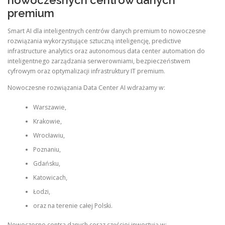
nowoczesnych centrów danych
premium
Smart AI dla inteligentnych centrów danych premium to nowoczesne
rozwiązania wykorzystujące sztuczną inteligencję, predictive
infrastructure analytics oraz autonomous data center automation do
inteligentnego zarządzania serwerowniami, bezpieczeństwem
cyfrowym oraz optymalizacji infrastruktury IT premium.
Nowoczesne rozwiązania Data Center AI wdrażamy w:
Warszawie,
Krakowie,
Wrocławiu,
Poznaniu,
Gdańsku,
Katowicach,
Łodzi,
oraz na terenie całej Polski.
Nowoczesne centra danych coraz częściej inwestują w: