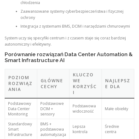
chłodzenia
Zaawansowane systemy cyberbezpieczeństwa i fizycznej
ochrony
Integracja z systemami BMS, DCIM i narzędziami chmurowymi
System uczy się specyfiki centrum i z czasem staje się coraz bardziej
autonomiczny i efektywny.
Porównanie rozwiązań Data Center Automation &
Smart Infrastructure AI
KLUCZO
POZIOM
GŁÓWNE
WE
NAJLEPSZ
ROZWIĄZ
CECHY
KORZYŚC
E DLA
ANIA
I
Podstawowy
Podstawowe
Podstawowa
Data Center
DCIM +
Małe obiekty
widoczność
Monitoring
sensory
Standardowy
BMS +
Lepsza
Średnie
Smart
podstawowa
kontrola
centra
Infrastructure
automatyzacja