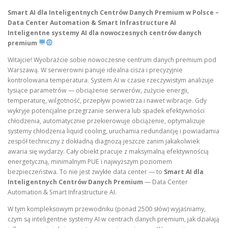
Smart AI dla Inteligentnych Centrów Danych Premium w Polsce –
Data Center Automation & Smart Infrastructure AI
Inteligentne systemy AI dla nowoczesnych centrów danych
premium
Witajcie! Wyobraźcie sobie nowoczesne centrum danych premium pod
Warszawą. W serwerowni panuje idealna cisza i precyzyjnie
kontrolowana temperatura. System AI w czasie rzeczywistym analizuje
tysiące parametrów — obciążenie serwerów, zużycie energii,
temperaturę, wilgotność, przepływ powietrza i nawet wibracje. Gdy
wykryje potencjalne przegrzanie serwera lub spadek efektywności
chłodzenia, automatycznie przekierowuje obciążenie, optymalizuje
systemy chłodzenia liquid cooling, uruchamia redundancję i powiadamia
zespół techniczny z dokładną diagnozą jeszcze zanim jakakolwiek
awaria się wydarzy. Cały obiekt pracuje z maksymalną efektywnością
energetyczną, minimalnym PUE i najwyższym poziomem
bezpieczeństwa. To nie jest zwykłe data center — to
Smart AI dla
Inteligentnych Centrów Danych Premium
— Data Center
Automation & Smart Infrastructure AI.
W tym kompleksowym przewodniku (ponad 2500 słów) wyjaśniamy,
czym są inteligentne systemy AI w centrach danych premium, jak działają