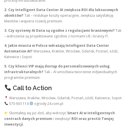
procesy infrastrukturalne.
2. Czy Intelligent Data Center AI zwiększa ROI dla luksusowych
obiektów?
Tak – redukuje koszty operacyjne, zwiększa satysfakcję
klientów i wspiera rozwój premium.
3. Czy systemy AI Data są zgodne z regulacjami branżowymi?
Tak
– wdrożenia są projektowane zgodnie z normami UE i branży IT.
4. Jakie miasta w Polsce wdrażają Intelligent Data Center
Automation AI?
Warszawa, Kraków, Wrocław, Gdańsk, Poznań, Łódź,
Katowice i Sopot.
5. Czy klienci VIP mają dostęp do personalizowanych usług
infrastrukturalnych?
Tak – AI umożliwia tworzenie indywidualnych
programów premium.
Call to Action
Warszawa, Kraków, Wrocław, Gdańsk, Poznań, Łódź, Katowice, Sopot
570 933 114
ogrody-24.com.pl
Skontaktuj się już dziś, aby wdrożyć
Smart AI w inteligentnych
centrach danych premium
i zwiększyć
ROI oraz prestiż Twojej
inwestycji
.