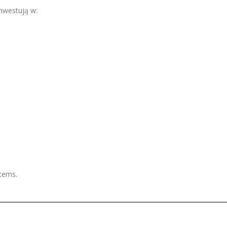
nwestują w:
tems.