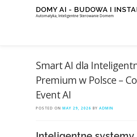
Skip
DOMY AI - BUDOWA I INST
to
Automatyka, Inteligentne Sterowanie Domem
content
Smart AI dla Inteligen
Premium w Polsce – C
Event AI
POSTED ON
MAY 29, 2026
BY
ADMIN
Inteligentne systemy