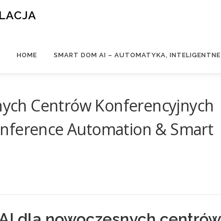
ALACJA
HOME
SMART DOM AI – AUTOMATYKA, INTELIGENTN
tnych Centrów Konferencyjnych
onference Automation & Smart
 AI dla nowoczesnych centrów