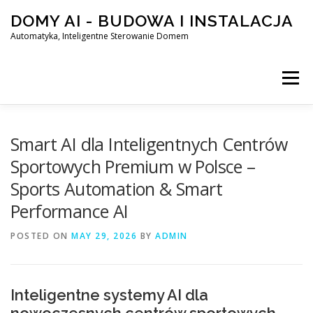
Skip
DOMY AI - BUDOWA I INSTALACJA
to
content
Automatyka, Inteligentne Sterowanie Domem
Menu
HOME
Smart AI dla Inteligentnych Centrów
Sportowych Premium w Polsce –
Sports Automation & Smart
SMART DOM AI – AUTOMATYKA, INTELIGENTNE STEROWA
Performance AI
POSTED ON
BLOG
MAY 29, 2026
KONTAKT
BY
ADMIN
Inteligentne systemy AI dla