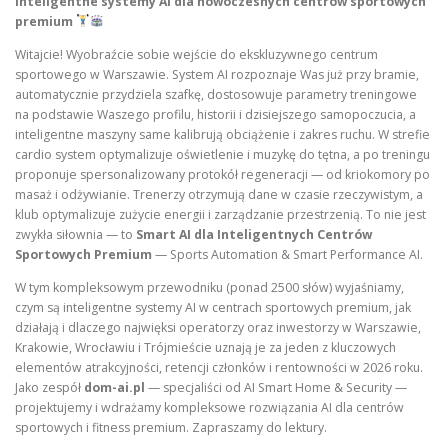
Inteligentne systemy AI dla nowoczesnych centrów sportowych
premium
Witajcie! Wyobraźcie sobie wejście do ekskluzywnego centrum
sportowego w Warszawie. System AI rozpoznaje Was już przy bramie,
automatycznie przydziela szafkę, dostosowuje parametry treningowe
na podstawie Waszego profilu, historii i dzisiejszego samopoczucia, a
inteligentne maszyny same kalibrują obciążenie i zakres ruchu. W strefie
cardio system optymalizuje oświetlenie i muzykę do tętna, a po treningu
proponuje spersonalizowany protokół regeneracji — od kriokomory po
masaż i odżywianie. Trenerzy otrzymują dane w czasie rzeczywistym, a
klub optymalizuje zużycie energii i zarządzanie przestrzenią. To nie jest
zwykła siłownia — to
Smart AI dla Inteligentnych Centrów
Sportowych Premium
— Sports Automation & Smart Performance AI.
W tym kompleksowym przewodniku (ponad 2500 słów) wyjaśniamy,
czym są inteligentne systemy AI w centrach sportowych premium, jak
działają i dlaczego najwięksi operatorzy oraz inwestorzy w Warszawie,
Krakowie, Wrocławiu i Trójmieście uznają je za jeden z kluczowych
elementów atrakcyjności, retencji członków i rentowności w 2026 roku.
Jako zespół
dom-ai.pl
— specjaliści od AI Smart Home & Security —
projektujemy i wdrażamy kompleksowe rozwiązania AI dla centrów
sportowych i fitness premium. Zapraszamy do lektury.