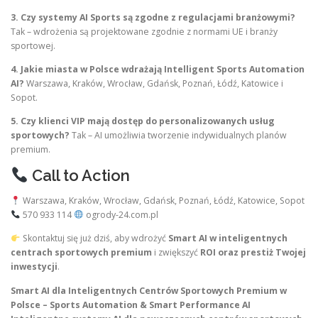
3. Czy systemy AI Sports są zgodne z regulacjami branżowymi?
Tak – wdrożenia są projektowane zgodnie z normami UE i branży
sportowej.
4. Jakie miasta w Polsce wdrażają Intelligent Sports Automation
AI?
Warszawa, Kraków, Wrocław, Gdańsk, Poznań, Łódź, Katowice i
Sopot.
5. Czy klienci VIP mają dostęp do personalizowanych usług
sportowych?
Tak – AI umożliwia tworzenie indywidualnych planów
premium.
Call to Action
Warszawa, Kraków, Wrocław, Gdańsk, Poznań, Łódź, Katowice, Sopot
570 933 114
ogrody-24.com.pl
Skontaktuj się już dziś, aby wdrożyć
Smart AI w inteligentnych
centrach sportowych premium
i zwiększyć
ROI oraz prestiż Twojej
inwestycji
.
Smart AI dla Inteligentnych Centrów Sportowych Premium w
Polsce – Sports Automation & Smart Performance AI