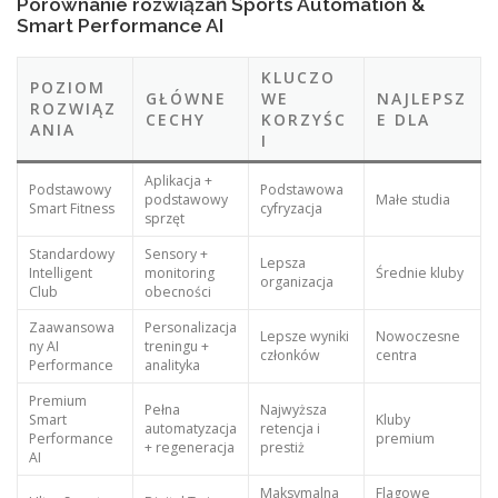
Porównanie rozwiązań Sports Automation &
Smart Performance AI
KLUCZO
POZIOM
GŁÓWNE
WE
NAJLEPSZ
ROZWIĄZ
CECHY
KORZYŚC
E DLA
ANIA
I
Aplikacja +
Podstawowy
Podstawowa
podstawowy
Małe studia
Smart Fitness
cyfryzacja
sprzęt
Standardowy
Sensory +
Lepsza
Intelligent
monitoring
Średnie kluby
organizacja
Club
obecności
Zaawansowa
Personalizacja
Lepsze wyniki
Nowoczesne
ny AI
treningu +
członków
centra
Performance
analityka
Premium
Pełna
Najwyższa
Smart
Kluby
automatyzacja
retencja i
Performance
premium
+ regeneracja
prestiż
AI
Maksymalna
Flagowe