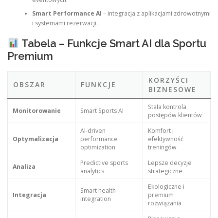
Smart Performance AI
– integracja z aplikacjami zdrowotnymi
i systemami rezerwacji.
Tabela – Funkcje Smart AI dla Sportu
Premium
KORZYŚCI
OBSZAR
FUNKCJE
BIZNESOWE
Stała kontrola
Monitorowanie
Smart Sports AI
postępów klientów
AI-driven
Komfort i
Optymalizacja
performance
efektywność
optimization
treningów
Predictive sports
Lepsze decyzje
Analiza
analytics
strategiczne
Ekologiczne i
Smart health
Integracja
premium
integration
rozwiązania