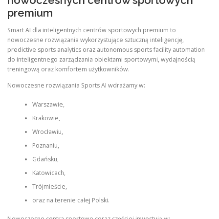
nowoczesnych centrów sportowych
premium
Smart AI dla inteligentnych centrów sportowych premium to
nowoczesne rozwiązania wykorzystujące sztuczną inteligencję,
predictive sports analytics oraz autonomous sports facility automation
do inteligentnego zarządzania obiektami sportowymi, wydajnością
treningową oraz komfortem użytkowników.
Nowoczesne rozwiązania Sports AI wdrażamy w:
Warszawie,
Krakowie,
Wrocławiu,
Poznaniu,
Gdańsku,
Katowicach,
Trójmieście,
oraz na terenie całej Polski.
Nowoczesne centra sportowe coraz częściej inwestują w: