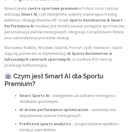
Nowoczesne
centra sportowe premium
w Polsce coraz częściej
wdrażają
Smart AI
, czyli inteligentne systemy wspierające trening,
wellness i obsługę klientów VIP. Dzięki
Sports Automation & Smart
Performance AI
możliwe jest monitorowanie postępów sportowców,
personalizacja planów treningowych, integracja z urządzeniami fitness
oraz automatyzacja procesów obsługi.
Warszawa, Kraków, Wrocław, Gdańsk, Poznań, Łódź, Katowice i Sopot
stają się pionierami w implementacji
AI Sports Automation w
luksusowych centrach sportowych
, co podnosi ROI i tworzy
przewagę konkurencyjną.
Czym jest Smart AI dla Sportu
Premium?
Smart Sports AI
– inteligentne zarządzanie treningami i
obiektami sportowymi.
AI-driven performance optimization
– automatyczne
dopasowanie planów treningowych.
Predictive sports analytics
– prognozowanie wyników i
kondycji zawodników.