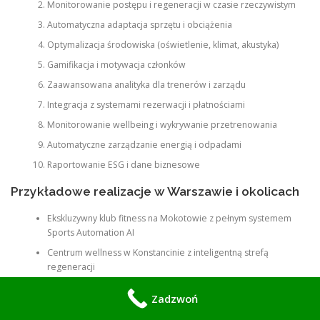
Monitorowanie postępu i regeneracji w czasie rzeczywistym
Automatyczna adaptacja sprzętu i obciążenia
Optymalizacja środowiska (oświetlenie, klimat, akustyka)
Gamifikacja i motywacja członków
Zaawansowana analityka dla trenerów i zarządu
Integracja z systemami rezerwacji i płatnościami
Monitorowanie wellbeing i wykrywanie przetrenowania
Automatyczne zarządzanie energią i odpadami
Raportowanie ESG i dane biznesowe
Przykładowe realizacje w Warszawie i okolicach
Ekskluzywny klub fitness na Mokotowie z pełnym systemem
Sports Automation AI
Centrum wellness w Konstancinie z inteligentną strefą
regeneracji
Premium siłownia w Ząbkach z zaawansowaną analityką
Zadzwoń
Klub sportowy w Piasecznie z kompleksowym rozwiązaniem