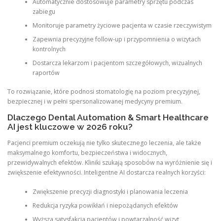
Automatycznie dostosowuje parametry sprzętu podczas
zabiegu
Monitoruje parametry życiowe pacjenta w czasie rzeczywistym
Zapewnia precyzyjne follow-up i przypomnienia o wizytach
kontrolnych
Dostarcza lekarzom i pacjentom szczegółowych, wizualnych
raportów
To rozwiązanie, które podnosi stomatologię na poziom precyzyjnej,
bezpiecznej i w pełni spersonalizowanej medycyny premium.
Dlaczego Dental Automation & Smart Healthcare
AI jest kluczowe w 2026 roku?
Pacjenci premium oczekują nie tylko skutecznego leczenia, ale także
maksymalnego komfortu, bezpieczeństwa i widocznych,
przewidywalnych efektów. Kliniki szukają sposobów na wyróżnienie się i
zwiększenie efektywności. Inteligentne AI dostarcza realnych korzyści:
Zwiększenie precyzji diagnostyki i planowania leczenia
Redukcja ryzyka powikłań i niepożądanych efektów
Wyższa satysfakcja pacjentów i powtarzalność wizyt