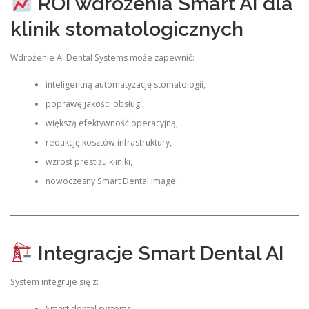
ROI wdrożenia Smart AI dla
klinik stomatologicznych
Wdrożenie AI Dental Systems może zapewnić:
inteligentną automatyzację stomatologii,
poprawę jakości obsługi,
większą efektywność operacyjną,
redukcję kosztów infrastruktury,
wzrost prestiżu kliniki,
nowoczesny Smart Dental image.
Integracje Smart Dental AI
System integruje się z:
Smart dental systems,