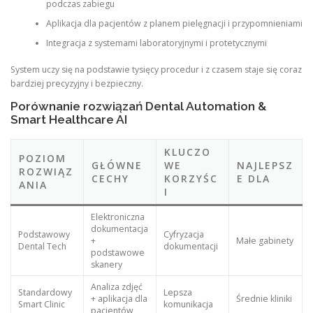
podczas zabiegu
Aplikacja dla pacjentów z planem pielęgnacji i przypomnieniami
Integracja z systemami laboratoryjnymi i protetycznymi
System uczy się na podstawie tysięcy procedur i z czasem staje się coraz
bardziej precyzyjny i bezpieczny.
Porównanie rozwiązań Dental Automation &
Smart Healthcare AI
KLUCZO
POZIOM
GŁÓWNE
WE
NAJLEPSZ
ROZWIĄZ
CECHY
KORZYŚC
E DLA
ANIA
I
Elektroniczna
dokumentacja
Podstawowy
Cyfryzacja
+
Małe gabinety
Dental Tech
dokumentacji
podstawowe
skanery
Analiza zdjęć
Standardowy
Lepsza
+ aplikacja dla
Średnie kliniki
Smart Clinic
komunikacja
pacjentów