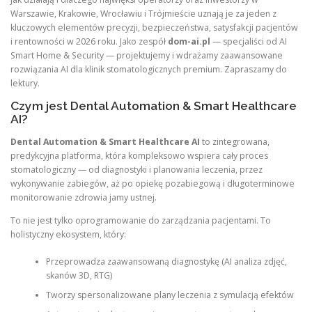
Warszawie, Krakowie, Wrocławiu i Trójmieście uznają je za jeden z
kluczowych elementów precyzji, bezpieczeństwa, satysfakcji pacjentów
i rentowności w 2026 roku. Jako zespół
dom-ai.pl
— specjaliści od AI
Smart Home & Security — projektujemy i wdrażamy zaawansowane
rozwiązania AI dla klinik stomatologicznych premium. Zapraszamy do
lektury.
Czym jest Dental Automation & Smart Healthcare
AI?
Dental Automation & Smart Healthcare AI
to zintegrowana,
predykcyjna platforma, która kompleksowo wspiera cały proces
stomatologiczny — od diagnostyki i planowania leczenia, przez
wykonywanie zabiegów, aż po opiekę pozabiegową i długoterminowe
monitorowanie zdrowia jamy ustnej.
To nie jest tylko oprogramowanie do zarządzania pacjentami. To
holistyczny ekosystem, który:
Przeprowadza zaawansowaną diagnostykę (AI analiza zdjęć,
skanów 3D, RTG)
Tworzy spersonalizowane plany leczenia z symulacją efektów