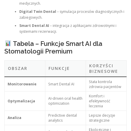
medycznych.
Digital Twin Dental
– symulacja procesów diagnostycznych i
zabiegowych.
Smart Dental AI
– integracja z aplikacjami zdrowotnymi i
systemami rezerwacji.
Tabela – Funkcje Smart AI dla
Stomatologii Premium
KORZYŚCI
OBSZAR
FUNKCJE
BIZNESOWE
Stała kontrola
Monitorowanie
Smart Dental AI
zdrowia pacjentów
Komfort i
AI-driven oral health
Optymalizacja
efektywność
optimization
leczenia
Predictive dental
Lepsze decyzje
Analiza
analytics
strategiczne
Ekologiczne i