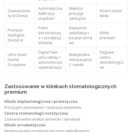
Automatyczna
Większa
Zaawansowa
Nowoczesne
kalibracja
precyzja
ny AI Dental
kliniki
urządzeń
zabiegów
Pełna
Najwyższa
Premium
personalizacj
satysfakcja i
Kliniki
Intelligent
a + predykcja
bezpieczeńst
premium
Dental AI
efektów
wo
Digital Twin
Flagowe
Ultra Smart
Maksymalna
jamy ustnej +
centra
Dental
innowacyjnoś
autonomiczna
stomatologicz
Ecosystem
ć i wyniki
optymalizacja
ne
Zastosowanie w klinikach stomatologicznych
premium
Kliniki implantologiczne i protetyczne
Precyzyjne planowanie i realizacja implantów.
Centra stomatologii estetycznej
Zaawansowana analiza uśmiechu i symulacje.
Kliniki ortodontyczne
Monitorowanie postępów leczenia nakładkowego.