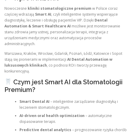
Nowoczesne
kliniki stomatologiczne premium
w Polsce coraz
częściej wdrażają
Smart AI
, czyli inteligentne systemy wspierające
diagnostykę, leczenie i obsługę pacjentów VIP. Dzięki
Dental
Automation & Smart Healthcare AI
możliwe jest monitorowanie
stanu zdrowia jamy ustnej, personalizacja terapii, integracja z
urządzeniami medycznymi oraz automatyzacja procesów
administracyjnych.
Warszawa, Kraków, Wrocław, Gdańsk, Poznań, Łódź, Katowice i Sopot
stają się pionierami w implementacji
AI Dental Automation w
luksusowych klinikach
, co podnosi ROI i tworzy przewagę
konkurencyjną.
Czym jest Smart AI dla Stomatologii
Premium?
Smart Dental AI
– inteligentne zarządzanie diagnostyką i
leczeniem stomatologicznym.
AI-driven oral health optimization
– automatyczne
dopasowanie terapii.
Predictive dental analytics
– prognozowanie ryzyka chorób