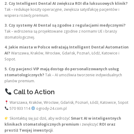
2. Czy Intelligent Dental AI zwiększa ROI dla luksusowych klinik?
Tak – redukuje koszty operacyjne, zwiększa satysfakcję pacjentów i
wspiera rozwój premium.
3. Czy systemy AI Dental są zgodne z regulacjami medycznymi?
Tak – wdrożenia są projektowane zgodnie z normami UE i branży
stomatologicznej.
4. Jakie miasta w Polsce wdrażają Intelligent Dental Automation
AI?
Warszawa, Kraków, Wrocław, Gdańsk, Poznań, Łódź, Katowice i
Sopot.
5. Czy pacjenci VIP mają dostęp do personalizowanych usług
stomatologicznych?
Tak – AI umożliwia tworzenie indywidualnych
planów premium.
Call to Action
Warszawa, Kraków, Wrocław, Gdańsk, Poznań, Łódź, Katowice, Sopot
570 933 114
ogrody-24.com.pl
Skontaktuj się już dziś, aby wdrożyć
Smart AI w inteligentnych
klinikach stomatologicznych premium
i zwiększyć
ROI oraz
prestiż Twojej inwestycji
.