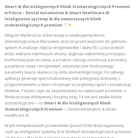
Smart AI dla Inteligentnych Klinik Stomatologicznych Premium
w Polsce – Dental Automation & Smart Healthcare AI
Inteligentne systemy AI dla nowoczesnych klinik
stomatologicznych premium
Witajcie! Wyobraźcie sobie wizytę w ekskluzywnej klinice
stomatologicznej w Warszawie. Jeszcze przed wejściem do gabinetu
system AI analizuje zdjęcia rentgenowskie i skany 3D z poprzednich
wizyt, wykrywa najmniejsze zmiany, sugeruje najbardziej precyzyjny i
komfortowy plan leczenia, a w trakcie zabiegu monitoruje parametry
pacjenta w czasie rzeczywistym, automatycznie dostosowując
parametry lasera, skanera czy unitu stomatologicznego. Po zabiegu
aplikacja generuje spersonalizowany plan pielęgnacji domowej z
przypomnieniami, a lekarz otrzymuje szczegółowy raport z wizualizacją
efektów. Pacjent czuje się zaopiekowany na najwyższym poziomie, a
klinika pracuje efektywniej i bezpieczniej. To nie jest zwykła klinika
stomatologiczna — to
Smart AI dla Inteligentnych Klinik
Stomatologicznych Premium
— Dental Automation & Smart
Healthcare AI.
W tym kompleksowym przewodniku (ponad 2500 słów) wyjaśniamy,
czym są inteligentne systemy AI w klinikach stomatologicznych premium,
jak działają i dlaczego najwięksi operatorzy oraz inwestorzy w