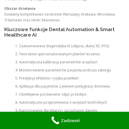
Obszar działania
Działamy kompleksowo na terenie Warszawy, Krakowa, Wrocławia,
Trójmiasta oraz okolic Mazowsza.
Kluczowe funkcje Dental Automation & Smart
Healthcare AI
Zaawansowana diagnostyka AI (zdjęcia, skany 3D, RTG)
Tworzenie spersonalizowanych planów leczenia
Automatyczna kalibracja parametrów urządzeń
Monitorowanie parametrów pacjenta podczas zabiegu
Predykcja efektów i ryzyka powikłań
Aplikacja dla pacjentów z planem pielęgnacji domowej
Obiektywne porównanie zdjęć przed/po
Automatyczne przypomnienia o wizytach kontrolnych
Raportowanie dla lekarzy i zarządzanie danymi
Digital Twin jamy ustnej do symulacji efektów
Zadzwoń