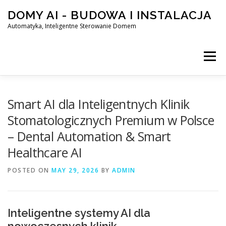
Skip
DOMY AI - BUDOWA I INSTALACJA
to
content
Automatyka, Inteligentne Sterowanie Domem
Menu
HOME
Smart AI dla Inteligentnych Klinik
Stomatologicznych Premium w Polsce
– Dental Automation & Smart
SMART DOM AI – AUTOMATYKA, INTELIGENTNE STEROWA
Healthcare AI
POSTED ON
BLOG
MAY 29, 2026
KONTAKT
BY
ADMIN
Inteligentne systemy AI dla