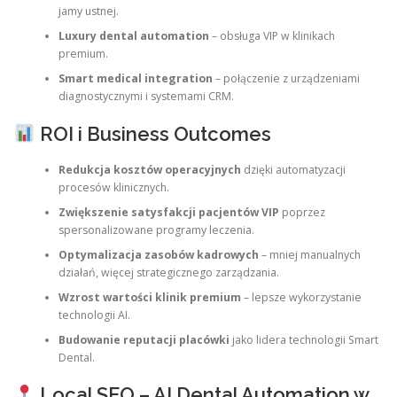
jamy ustnej.
Luxury dental automation
– obsługa VIP w klinikach
premium.
Smart medical integration
– połączenie z urządzeniami
diagnostycznymi i systemami CRM.
ROI i Business Outcomes
Redukcja kosztów operacyjnych
dzięki automatyzacji
procesów klinicznych.
Zwiększenie satysfakcji pacjentów VIP
poprzez
spersonalizowane programy leczenia.
Optymalizacja zasobów kadrowych
– mniej manualnych
działań, więcej strategicznego zarządzania.
Wzrost wartości klinik premium
– lepsze wykorzystanie
technologii AI.
Budowanie reputacji placówki
jako lidera technologii Smart
Dental.
Local SEO – AI Dental Automation w