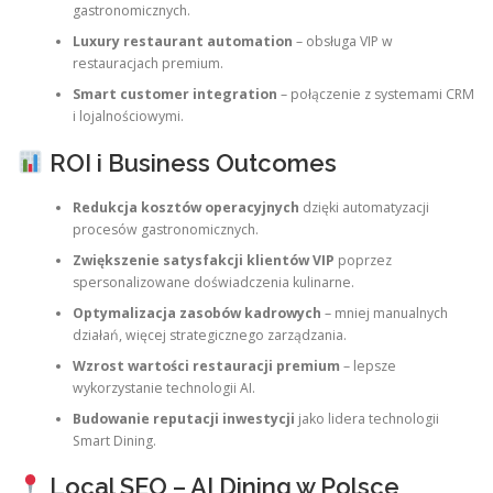
gastronomicznych.
Luxury restaurant automation
– obsługa VIP w
restauracjach premium.
Smart customer integration
– połączenie z systemami CRM
i lojalnościowymi.
ROI i Business Outcomes
Redukcja kosztów operacyjnych
dzięki automatyzacji
procesów gastronomicznych.
Zwiększenie satysfakcji klientów VIP
poprzez
spersonalizowane doświadczenia kulinarne.
Optymalizacja zasobów kadrowych
– mniej manualnych
działań, więcej strategicznego zarządzania.
Wzrost wartości restauracji premium
– lepsze
wykorzystanie technologii AI.
Budowanie reputacji inwestycji
jako lidera technologii
Smart Dining.
Local SEO – AI Dining w Polsce