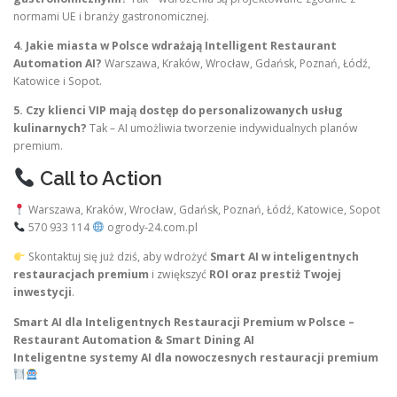
normami UE i branży gastronomicznej.
4. Jakie miasta w Polsce wdrażają Intelligent Restaurant
Automation AI?
Warszawa, Kraków, Wrocław, Gdańsk, Poznań, Łódź,
Katowice i Sopot.
5. Czy klienci VIP mają dostęp do personalizowanych usług
kulinarnych?
Tak – AI umożliwia tworzenie indywidualnych planów
premium.
Call to Action
Warszawa, Kraków, Wrocław, Gdańsk, Poznań, Łódź, Katowice, Sopot
570 933 114
ogrody-24.com.pl
Skontaktuj się już dziś, aby wdrożyć
Smart AI w inteligentnych
restauracjach premium
i zwiększyć
ROI oraz prestiż Twojej
inwestycji
.
Smart AI dla Inteligentnych Restauracji Premium w Polsce –
Restaurant Automation & Smart Dining AI
Inteligentne systemy AI dla nowoczesnych restauracji premium