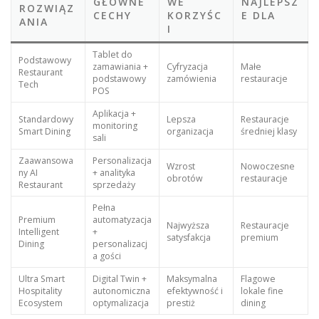
GŁÓWNE
WE
NAJLEPSZ
ROZWIĄZ
CECHY
KORZYŚC
E DLA
ANIA
I
Tablet do
Podstawowy
zamawiania +
Cyfryzacja
Małe
Restaurant
podstawowy
zamówienia
restauracje
Tech
POS
Aplikacja +
Standardowy
Lepsza
Restauracje
monitoring
Smart Dining
organizacja
średniej klasy
sali
Zaawansowa
Personalizacja
Wzrost
Nowoczesne
ny AI
+ analityka
obrotów
restauracje
Restaurant
sprzedaży
Pełna
Premium
automatyzacja
Najwyższa
Restauracje
Intelligent
+
satysfakcja
premium
Dining
personalizacj
a gości
Ultra Smart
Digital Twin +
Maksymalna
Flagowe
Hospitality
autonomiczna
efektywność i
lokale fine
Ecosystem
optymalizacja
prestiż
dining