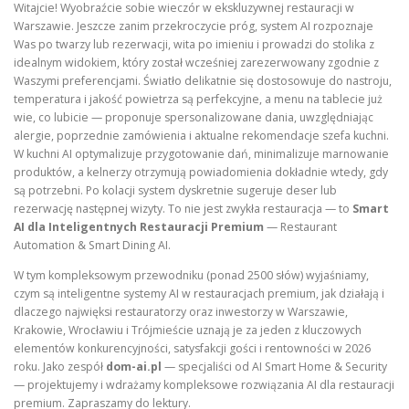
Witajcie! Wyobraźcie sobie wieczór w ekskluzywnej restauracji w
Warszawie. Jeszcze zanim przekroczycie próg, system AI rozpoznaje
Was po twarzy lub rezerwacji, wita po imieniu i prowadzi do stolika z
idealnym widokiem, który został wcześniej zarezerwowany zgodnie z
Waszymi preferencjami. Światło delikatnie się dostosowuje do nastroju,
temperatura i jakość powietrza są perfekcyjne, a menu na tablecie już
wie, co lubicie — proponuje spersonalizowane dania, uwzględniając
alergie, poprzednie zamówienia i aktualne rekomendacje szefa kuchni.
W kuchni AI optymalizuje przygotowanie dań, minimalizuje marnowanie
produktów, a kelnerzy otrzymują powiadomienia dokładnie wtedy, gdy
są potrzebni. Po kolacji system dyskretnie sugeruje deser lub
rezerwację następnej wizyty. To nie jest zwykła restauracja — to
Smart
AI dla Inteligentnych Restauracji Premium
— Restaurant
Automation & Smart Dining AI.
W tym kompleksowym przewodniku (ponad 2500 słów) wyjaśniamy,
czym są inteligentne systemy AI w restauracjach premium, jak działają i
dlaczego najwięksi restauratorzy oraz inwestorzy w Warszawie,
Krakowie, Wrocławiu i Trójmieście uznają je za jeden z kluczowych
elementów konkurencyjności, satysfakcji gości i rentowności w 2026
roku. Jako zespół
dom-ai.pl
— specjaliści od AI Smart Home & Security
— projektujemy i wdrażamy kompleksowe rozwiązania AI dla restauracji
premium. Zapraszamy do lektury.