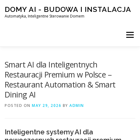
Skip
DOMY AI - BUDOWA I INSTALACJA
to
content
Automatyka, Inteligentne Sterowanie Domem
Menu
HOME
Smart AI dla Inteligentnych
Restauracji Premium w Polsce –
Restaurant Automation & Smart
SMART DOM AI – AUTOMATYKA, INTELIGENTNE STEROWA
Dining AI
POSTED ON
BLOG
MAY 29, 2026
KONTAKT
BY
ADMIN
Inteligentne systemy AI dla