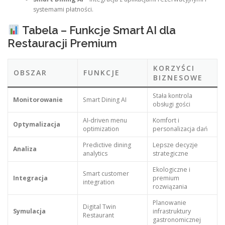
systemami płatności.
Tabela – Funkcje Smart AI dla
Restauracji Premium
KORZYŚCI
OBSZAR
FUNKCJE
BIZNESOWE
Stała kontrola
Monitorowanie
Smart Dining AI
obsługi gości
AI-driven menu
Komfort i
Optymalizacja
optimization
personalizacja dań
Predictive dining
Lepsze decyzje
Analiza
analytics
strategiczne
Ekologiczne i
Smart customer
Integracja
premium
integration
rozwiązania
Planowanie
Digital Twin
Symulacja
infrastruktury
Restaurant
gastronomicznej