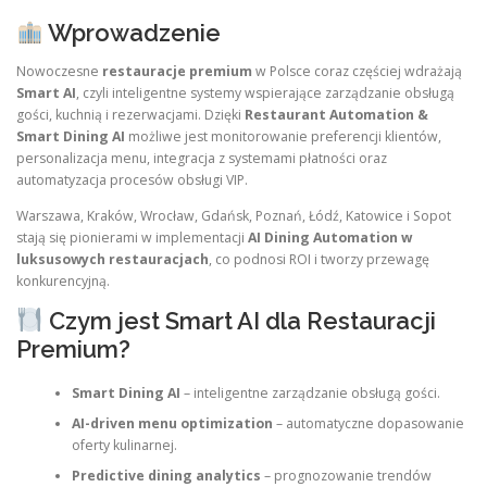
Wprowadzenie
Nowoczesne
restauracje premium
w Polsce coraz częściej wdrażają
Smart AI
, czyli inteligentne systemy wspierające zarządzanie obsługą
gości, kuchnią i rezerwacjami. Dzięki
Restaurant Automation &
Smart Dining AI
możliwe jest monitorowanie preferencji klientów,
personalizacja menu, integracja z systemami płatności oraz
automatyzacja procesów obsługi VIP.
Warszawa, Kraków, Wrocław, Gdańsk, Poznań, Łódź, Katowice i Sopot
stają się pionierami w implementacji
AI Dining Automation w
luksusowych restauracjach
, co podnosi ROI i tworzy przewagę
konkurencyjną.
Czym jest Smart AI dla Restauracji
Premium?
Smart Dining AI
– inteligentne zarządzanie obsługą gości.
AI-driven menu optimization
– automatyczne dopasowanie
oferty kulinarnej.
Predictive dining analytics
– prognozowanie trendów