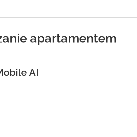
zanie apartamentem
obile AI