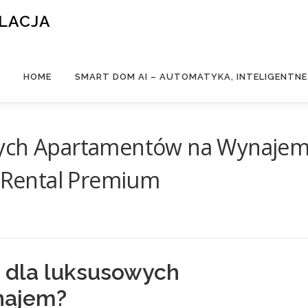
ALACJA
HOME
SMART DOM AI – AUTOMATYKA, INTELIGENTN
wych Apartamentów na Wynaje
y Rental Premium
 dla luksusowych
najem?