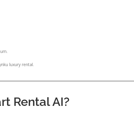
,
ium.
nku luxury rental.
rt Rental AI?