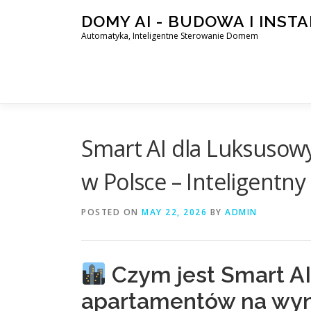
Skip
DOMY AI - BUDOWA I INST
to
Automatyka, Inteligentne Sterowanie Domem
content
Smart AI dla Luksuso
w Polsce – Inteligentn
POSTED ON
MAY 22, 2026
BY
ADMIN
Czym jest Smart AI
apartamentów na wy