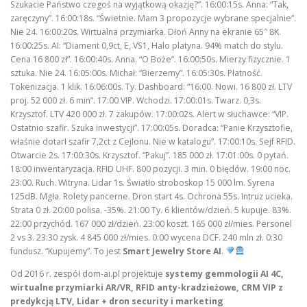
Szukacie Państwo czegoś na wyjątkową okazję?”. 16:00:15s. Anna: “Tak,
zaręczyny”. 16:00:18s. “Świetnie. Mam 3 propozycje wybrane specjalnie”.
Nie 24. 16:00:20s. Wirtualna przymiarka. Dłoń Anny na ekranie 65″ 8K.
16:00:25s. AI: “Diament 0,9ct, E, VS1, Halo platyna. 94% match do stylu.
Cena 16 800 zł”. 16:00:40s. Anna. “O Boże”. 16:00:50s. Mierzy fizycznie. 1
sztuka. Nie 24. 16:05:00s. Michał: “Bierzemy”. 16:05:30s. Płatność.
Tokenizacja. 1 klik. 16:06:00s. Ty. Dashboard: “16:00. Nowi. 16 800 zł. LTV
proj. 52 000 zł. 6 min”. 17:00 VIP. Wchodzi. 17:00:01s. Twarz. 0,3s.
Krzysztof. LTV 420 000 zł. 7 zakupów. 17:00:02s. Alert w słuchawce: “VIP.
Ostatnio szafir. Szuka inwestycji”. 17:00:05s. Doradca: “Panie Krzysztofie,
właśnie dotarł szafir 7,2ct z Cejlonu. Nie w katalogu”. 17:00:10s. Sejf RFID.
Otwarcie 2s. 17:00:30s. Krzysztof. “Pakuj”. 185 000 zł. 17:01:00s. 0 pytań.
18:00 inwentaryzacja. RFID UHF. 800 pozycji. 3 min. 0 błędów. 19:00 noc.
23:00. Ruch. Witryna. Lidar 1s. Światło stroboskop 15 000 lm. Syrena
125dB. Mgła. Rolety pancerne. Dron start 4s. Ochrona 55s. Intruz ucieka.
Strata 0 zł. 20:00 polisa. -35%. 21:00 Ty. 6 klientów/dzień. 5 kupuje. 83%.
22:00 przychód. 167 000 zł/dzień. 23:00 koszt. 165 000 zł/mies. Personel
2 vs 3. 23:30 zysk. 4 845 000 zł/mies. 0:00 wycena DCF. 240 mln zł. 0:30
fundusz. “Kupujemy”. To jest
Smart Jewelry Store AI
.
Od 2016 r. zespół dom-ai.pl projektuje
systemy gemmologii AI 4C,
wirtualne przymiarki AR/VR, RFID anty-kradzieżowe, CRM VIP z
predykcją LTV, Lidar + dron security i marketing