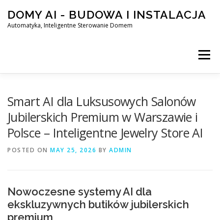
Skip
DOMY AI - BUDOWA I INSTALACJA
to
content
Automatyka, Inteligentne Sterowanie Domem
Menu
HOME
Smart AI dla Luksusowych Salonów
Jubilerskich Premium w Warszawie i
Polsce – Inteligentne Jewelry Store AI
SMART DOM AI – AUTOMATYKA, INTELIGENTNE STEROWA
POSTED ON
MAY 25, 2026
BY
ADMIN
BLOG
KONTAKT
Nowoczesne systemy AI dla
ekskluzywnych butików jubilerskich
premium