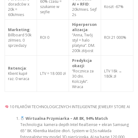
60% czasu =
doradców x
AI + RFID
:
szukanie w
Koszt -67%
20k =
20k/mies. Sejf
sejfie
60k/mies
2s
Hiperperson
Marketing
:
alizacja
:
Billboard 50k
“Anna, Twój
ROI 0
ROI 21 000%
zł/mies. 0
styl = halo
sprzedaży
platyna”. DM.
200k zł/post
Predykcja
okazji
:
Retencja
:
“Rocznica za
LTV 18k →
Klient kupił
LTV = 18 000 zł
30 dni.
180k zł
raz. 0 wraca
Kolczyki”.
Wraca
10 FILARÓW TECHNOLOGICZNYCH INTELIGENTNE JEWELRY STORE AI
Wirtualna Przymiarka – AR 8K, 94% Match
Technologia: kamera depth Intel RealSense + ekran Samsung
65″ 8K. Klientka kładzie dłoń. System w 0,5s nakłada
fotorealistyczny model 3D pierścionka. AI na bazie 120 000