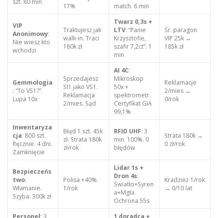
szt. 80 min
17%
match. 6 min
Twarz 0,3s +
VIP
Traktujesz jak
LTV
: “Panie
Śr. paragon
Anonimowy
:
walk-in. Traci
Krzysztofie,
VIP 25k →
Nie wiesz kto
180k zł
szafir 7,2ct”. 1
185k zł
wchodzi
min
AI 4C
:
Sprzedajesz
Mikroskop
Gemmologia
Reklamacje
SI1 jako VS1.
50x +
: “To VS1?”.
2/mies →
Reklamacja
spektrometr.
Lupa 10x
0/rok
2/mies. Sąd
Certyfikat GIA
99,1%
Inwentaryza
Błąd 1 szt. 45k
RFID UHF
: 3
cja
: 800 szt.
Strata 180k →
zł. Strata 180k
min. 100%. 0
Ręcznie. 4 dni.
0 zł/rok
zł/rok
błędów
Zamknięcie
Lidar 1s +
Bezpieczeńs
Dron 4s
:
two
:
Polisa +40%.
Kradzież 1/rok
Światło+Syren
Włamanie.
1/rok
→ 0/10 lat
a+Mgła.
Szyba. 300k zł
Ochrona 55s
Personel
: 3
1 doradca +