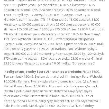
wczoraj: 16:00 wchodzi para. Zaręczyny. 16:05 Ty. “Budżet?”. 16:10 “10-15
tys”. 16:15 pokazujesz. 8 pierścionków. 16:30 “Za klasyczny”. 16:35
pokazujesz. 8 sztuk. 16:50 “Za nowoczesny”. 16:55 pokazujesz. 8 sztuk.
17:15 “Pomyślimy”. 17:20 wychodzą. 0 zł. 1h 20 min. 17:25 Ty. 6
klientów/dzień. 1 kupuje. 17%. 17:40 przychód 18 000 zł/dzień. 18:00
koszt: czynsz 80 000 zł/mies, ochrona 25 000 zł/mies, personel 60 000
zł/mies = 165 000 zł/mies. 18:30 zysk 375 000 zł/mies. 19:00 VIP. Wchodzi.
“Naszyjnik z szafirem jak u Małgorzaty Rozenek”. 19:05 Ty. “Nie mamy”.
19:10 VIP. Wychodzi. 180 000 zł. 19:30 inwentaryzacja. 800 pozycji.
Ręcznie. 4 dni. Zamykasz salon. 20:00 błąd. 1 pierścionek 45 000 zł. Brak.
20:30 polisa. Zgłaszasz. +40%. 21:00 kradzież. Noc. Wybicie szyby. 2
zegarki. 300 000 zł. 21:30 monitoring. Rozmazane. 22:00 Ty. 120m2. Zysk
375k zł/mies. 1 kradzież = -80% rocznego zysku. 23:00 wycena. 6 mln zł.
23:30 fundusz. “Ryzyko operacyjne”. 0:00 myślisz: “Sprzedam sieć”.
Inteligentne Jewelry Store AI – stan po wdrożeniu
: Piątek 16:00.
Ten sam butik 120m2. System dom-ai.pl od 11 miesięcy. Para. Wchodzi.
16:00:01s. Kamera. Twarz + sylwetka + biometria chodu. 0,3s. Anna i
Michał. 0 wizyt. Nowi. 16:00:02s. AI cross-check: Instagram. @anna_k.
Ostatnie polubienia: @apart “minimalistyczne zaręczyny”, @yes
“pierścionek halo”. Pinterest: “ślub boho 2027”. 16:00:05s. Tablet
doradcy: “Anna + Michał. Zaręczyny. Budżet est. 12-18k. Styl: minimal +
halo. Pierścionek. Nie klasyka”. 16:00:10s. Doradca: “Dzień dobry.