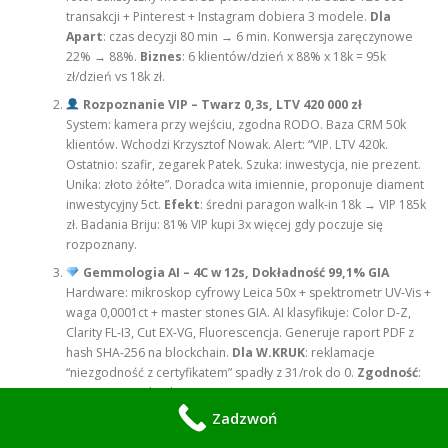
transakcji + Pinterest + Instagram dobiera 3 modele.
Dla
Apart
: czas decyzji 80 min → 6 min. Konwersja zaręczynowe
22% → 88%.
Biznes
: 6 klientów/dzień x 88% x 18k = 95k
zł/dzień vs 18k zł.
Rozpoznanie VIP – Twarz 0,3s, LTV 420 000 zł
System: kamera przy wejściu, zgodna RODO. Baza CRM 50k
klientów. Wchodzi Krzysztof Nowak. Alert: “VIP. LTV 420k.
Ostatnio: szafir, zegarek Patek. Szuka: inwestycja, nie prezent.
Unika: złoto żółte”. Doradca wita imiennie, proponuje diament
inwestycyjny 5ct.
Efekt
: średni paragon walk-in 18k → VIP 185k
zł. Badania Briju: 81% VIP kupi 3x więcej gdy poczuje się
rozpoznany.
Gemmologia AI – 4C w 12s, Dokładność 99,1% GIA
Hardware: mikroskop cyfrowy Leica 50x + spektrometr UV-Vis +
waga 0,0001ct + master stones GIA. AI klasyfikuje: Color D-Z,
Clarity FL-I3, Cut EX-VG, Fluorescencja. Generuje raport PDF z
hash SHA-256 na blockchain.
Dla W.KRUK
: reklamacje
“niezgodność z certyfikatem” spadły z 31/rok do 0.
Zgodność
:
CIBJO, RJC, Kimberley Process.
Zadzwoń
Magazyn – RFID UHF, 800 Sztuk w 3 Min
Każdy wyrób ma tag RFID dyskretny. Bramki przy sejfie, witrynie,