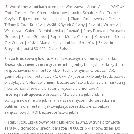
Wdrażamy w butikach premium: Warszawa | Apart Vitkac | W.KRUK
Złote Tarasy | Yes Galeria Mokotów | Jubiler Schubert Plac Trzech
Krzyży | Briju Atrium | Venice | Lilou | Chanel Fine Jewelry | Cartier |
Tiffany & Co. | Kraków | W.KRUK Rynek Główny | Savicki | Wrocław |
Wroclavia | Galeria Dominikańska | Poznań | Stary Browar | Posnania |
Gdańsk | Forum Gdańsk | Sopot | Monte Cassino | Katowice | Silesia
City Center | Łódź | Manufaktura | Lublin | Rzeszów | Szczecin |
Białystok | butiki 30-400m2 cała Polska
Fraza kluczowa główna
: AI dla luksusowych salonów jubilerskich
Słowa kluczowe semantyczne
: inteligentny butik jubilerski, system
rozpoznawania diamentów AI, wirtualna przymiarka biżuterii AR,
gemmologia komputerowa 4C, CRM VIP jubiler, RFID anty-kradzieżowe,
predykcja LTV klient premium, bezpieczeństwo Lidar salon, marketing
hiperpersonalizowany biżuteria, wycena diamentów AI
Intencja zakupowa
: wdrożenie AI w salonie jubilerskim,
oprogramowanie dla jubilera warszawa, system do zarządzania
butikiem z diamentami, jak zwiększyć sprzedaż pierścionków
zaręczynowych, ROI bezpieczeństwo jubiler
Piątek, 17:00. Ekskluzywny butik jubilerski 120m2, witryna przy Złote
Tarasy, 3 doradców, średni paragon 18 000 zł, 6 klientów/dzień. Do