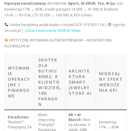
hiperpersonalizowany
dla liderów:
Apart, W.KRUK, Yes, Briju
. Cel:
konwersja 17% → 85%, średni paragon 18 000 → 41 000 zł, kradzież
1/rok → 0/10 lat, LTV 35 000 → 180 000 zł, ROI 6 mies.
Umów bezpłatny audyt butiku + model DCF: 570 933 114 |
ogrody-
24.com.pl |
Zobacz wdrożenie W.KRUK Vitkac
KRYTYCZNE WYZWANIA BUTIKÓW PREMIUM – ARCHITEKTURA
ROZWIĄZAŃ AI
SKUTEK
DLA
WYZWAN
BUTIKU
ARCHITE
IE
MIERZAL
80M2, 6
KTURA
OPERACY
NY EFEKT
KLIENTÓ
SMART
JNE I
WDROŻE
W/DZIEŃ,
JEWELRY
FINANSO
NIA KPI
18K
STORE AI
WE
PARAGO
N
Klient
AR + AI
Doradztwo
:
zmęczony.
Match
: Dłoń
“Budżet?”.
Konwersja
“Pomyślę”.
na ekranie. 3
Pokazujesz 24
17% → 85%
Konwersja
sztuki. 94%