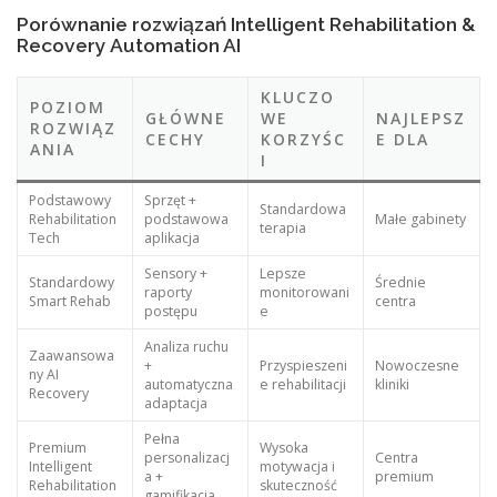
Porównanie rozwiązań Intelligent Rehabilitation &
Recovery Automation AI
KLUCZO
POZIOM
GŁÓWNE
WE
NAJLEPSZ
ROZWIĄZ
CECHY
KORZYŚC
E DLA
ANIA
I
Podstawowy
Sprzęt +
Standardowa
Rehabilitation
podstawowa
Małe gabinety
terapia
Tech
aplikacja
Sensory +
Lepsze
Standardowy
Średnie
raporty
monitorowani
Smart Rehab
centra
postępu
e
Analiza ruchu
Zaawansowa
+
Przyspieszeni
Nowoczesne
ny AI
automatyczna
e rehabilitacji
kliniki
Recovery
adaptacja
Pełna
Premium
Wysoka
personalizacj
Centra
Intelligent
motywacja i
a +
premium
Rehabilitation
skuteczność
gamifikacja