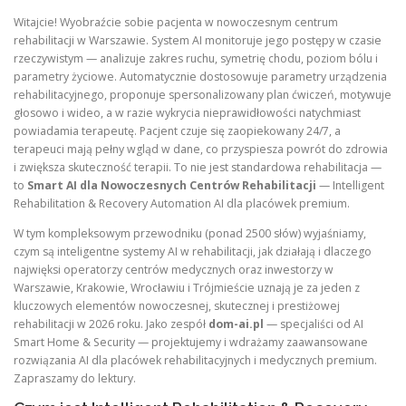
Witajcie! Wyobraźcie sobie pacjenta w nowoczesnym centrum
rehabilitacji w Warszawie. System AI monitoruje jego postępy w czasie
rzeczywistym — analizuje zakres ruchu, symetrię chodu, poziom bólu i
parametry życiowe. Automatycznie dostosowuje parametry urządzenia
rehabilitacyjnego, proponuje spersonalizowany plan ćwiczeń, motywuje
głosowo i wideo, a w razie wykrycia nieprawidłowości natychmiast
powiadamia terapeutę. Pacjent czuje się zaopiekowany 24/7, a
terapeuci mają pełny wgląd w dane, co przyspiesza powrót do zdrowia
i zwiększa skuteczność terapii. To nie jest standardowa rehabilitacja —
to
Smart AI dla Nowoczesnych Centrów Rehabilitacji
— Intelligent
Rehabilitation & Recovery Automation AI dla placówek premium.
W tym kompleksowym przewodniku (ponad 2500 słów) wyjaśniamy,
czym są inteligentne systemy AI w rehabilitacji, jak działają i dlaczego
najwięksi operatorzy centrów medycznych oraz inwestorzy w
Warszawie, Krakowie, Wrocławiu i Trójmieście uznają je za jeden z
kluczowych elementów nowoczesnej, skutecznej i prestiżowej
rehabilitacji w 2026 roku. Jako zespół
dom-ai.pl
— specjaliści od AI
Smart Home & Security — projektujemy i wdrażamy zaawansowane
rozwiązania AI dla placówek rehabilitacyjnych i medycznych premium.
Zapraszamy do lektury.