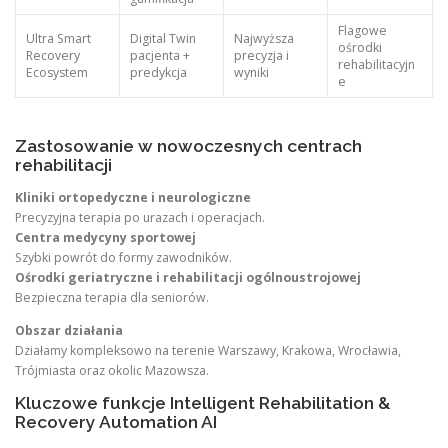
Flagowe
Ultra Smart
Digital Twin
Najwyższa
ośrodki
Recovery
pacjenta +
precyzja i
rehabilitacyjn
Ecosystem
predykcja
wyniki
e
Zastosowanie w nowoczesnych centrach
rehabilitacji
Kliniki ortopedyczne i neurologiczne
Precyzyjna terapia po urazach i operacjach.
Centra medycyny sportowej
Szybki powrót do formy zawodników.
Ośrodki geriatryczne i rehabilitacji ogólnoustrojowej
Bezpieczna terapia dla seniorów.
Obszar działania
Działamy kompleksowo na terenie Warszawy, Krakowa, Wrocławia,
Trójmiasta oraz okolic Mazowsza.
Kluczowe funkcje Intelligent Rehabilitation &
Recovery Automation AI