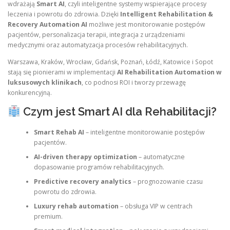
wdrażają
Smart AI
, czyli inteligentne systemy wspierające procesy
leczenia i powrotu do zdrowia. Dzięki
Intelligent Rehabilitation &
Recovery Automation AI
możliwe jest monitorowanie postępów
pacjentów, personalizacja terapii, integracja z urządzeniami
medycznymi oraz automatyzacja procesów rehabilitacyjnych.
Warszawa, Kraków, Wrocław, Gdańsk, Poznań, Łódź, Katowice i Sopot
stają się pionierami w implementacji
AI Rehabilitation Automation w
luksusowych klinikach
, co podnosi ROI i tworzy przewagę
konkurencyjną.
Czym jest Smart AI dla Rehabilitacji?
Smart Rehab AI
– inteligentne monitorowanie postępów
pacjentów.
AI-driven therapy optimization
– automatyczne
dopasowanie programów rehabilitacyjnych.
Predictive recovery analytics
– prognozowanie czasu
powrotu do zdrowia.
Luxury rehab automation
– obsługa VIP w centrach
premium.