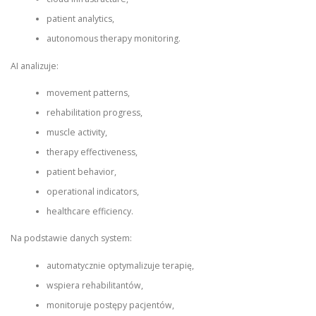
patient analytics,
autonomous therapy monitoring.
AI analizuje:
movement patterns,
rehabilitation progress,
muscle activity,
therapy effectiveness,
patient behavior,
operational indicators,
healthcare efficiency.
Na podstawie danych system:
automatycznie optymalizuje terapię,
wspiera rehabilitantów,
monitoruje postępy pacjentów,