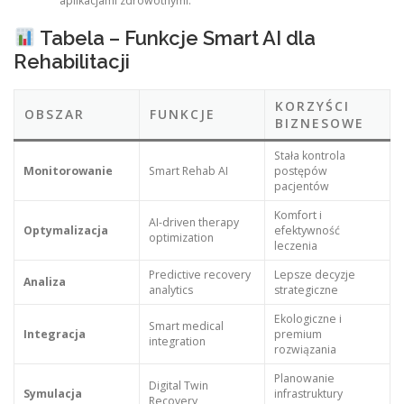
aplikacjami zdrowotnymi.
Tabela – Funkcje Smart AI dla
Rehabilitacji
KORZYŚCI
OBSZAR
FUNKCJE
BIZNESOWE
Stała kontrola
Monitorowanie
Smart Rehab AI
postępów
pacjentów
Komfort i
AI-driven therapy
Optymalizacja
efektywność
optimization
leczenia
Predictive recovery
Lepsze decyzje
Analiza
analytics
strategiczne
Ekologiczne i
Smart medical
Integracja
premium
integration
rozwiązania
Planowanie
Digital Twin
Symulacja
infrastruktury
Recovery