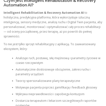
Czym jest Intelligent Rehabilitation & Recovery
Automation AI?
Intelligent Rehabilitation & Recovery Automation AI
to
holistyczna, predykcyjna platforma, która wykorzystuje sztuczną
inteligencję, sensory medyczne, analizę ruchu i Digital Twin pacjenta, aby
personalizować, monitorować i optymalizować cały proces rehabilitacji
— od oceny początkowej, przez terapię, aż po powrót do pełnej
sprawności.
To nie jest tylko sprzęt rehabilitacyjny z aplikacją. To zaawansowany
ekosystem, który:
Analizuje ruch, postawę, siłę mięśniową i parametry życiowe w
czasie rzeczywistym
Automatycznie dostosowuje obciążenie, zakres ruchu i
parametry urządzeń
Tworzy spersonalizowane plany terapeutyczne
Motywuje pacjenta poprzez gamifikację i feedback głosowy
Wykrywa nieprawidłowości i zapobiega kontuzjom
Dostarcza terapeutom i lekarzom szczegółowych raportów
postępów