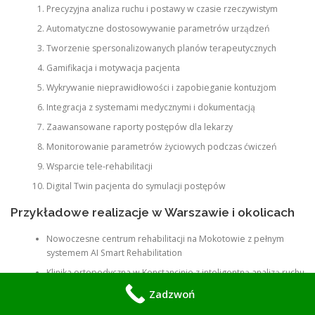
Precyzyjna analiza ruchu i postawy w czasie rzeczywistym
Automatyczne dostosowywanie parametrów urządzeń
Tworzenie spersonalizowanych planów terapeutycznych
Gamifikacja i motywacja pacjenta
Wykrywanie nieprawidłowości i zapobieganie kontuzjom
Integracja z systemami medycznymi i dokumentacją
Zaawansowane raporty postępów dla lekarzy
Monitorowanie parametrów życiowych podczas ćwiczeń
Wsparcie tele-rehabilitacji
Digital Twin pacjenta do symulacji postępów
Przykładowe realizacje w Warszawie i okolicach
Nowoczesne centrum rehabilitacji na Mokotowie z pełnym
systemem AI Smart Rehabilitation
Klinika ortopedyczna w Konstancinie z inteligentną analizą ruchu
Ośrodek medycyny sportowej w Ząbkach z zaawansowaną
Zadzwoń
automatyzacją