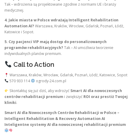
Tak – wdrożenia są projektowane zgodnie z normami UE i branży
medycznej.
4. Jakie miasta w Polsce wdrażają Intelligent Rehabilitation
Automation AI?
Warszawa, Kraków, Wrocław, Gdańsk, Poznań, Łódź,
Katowice i Sopot.
5. Czy pacjenci VIP mają dostęp do personalizowanych
programów rehabilitacyjnych?
Tak – AI umożliwia tworzenie
indywidualnych planów premium.
Call to Action
Warszawa, Kraków, Wrocław, Gdańsk, Poznań, Łódź, Katowice, Sopot
570 933 114
ogrody-24.com.pl
Skontaktuj się już dziś, aby wdrożyć
Smart AI dla nowoczesnych
centrów rehabilitacji premium
i zwiększyć
ROI oraz prestiż Twojej
kliniki
.
Smart AI dla Nowoczesnych Centrów Rehabilitacji w Polsce –
Intelligent Rehabilitation & Recovery Automation AI
Inteligentne systemy AI dla nowoczesnej rehabilitacji premium