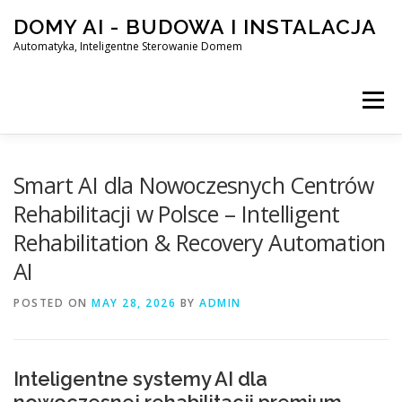
Skip
DOMY AI - BUDOWA I INSTALACJA
to
content
Automatyka, Inteligentne Sterowanie Domem
Menu
HOME
Smart AI dla Nowoczesnych Centrów
Rehabilitacji w Polsce – Intelligent
Rehabilitation & Recovery Automation
SMART DOM AI – AUTOMATYKA, INTELIGENTNE STEROWA
AI
POSTED ON
BLOG
MAY 28, 2026
KONTAKT
BY
ADMIN
Inteligentne systemy AI dla