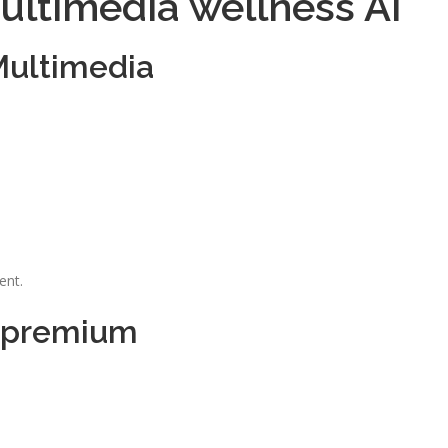
ultimedia wellness AI
Multimedia
ent.
i premium