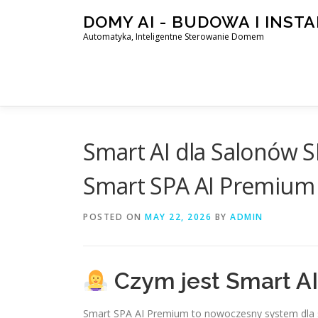
Skip
DOMY AI - BUDOWA I INST
to
Automatyka, Inteligentne Sterowanie Domem
content
Smart AI dla Salonów S
Smart SPA AI Premium
POSTED ON
MAY 22, 2026
BY
ADMIN
Czym jest Smart AI
Smart SPA AI Premium to nowoczesny system dla sa