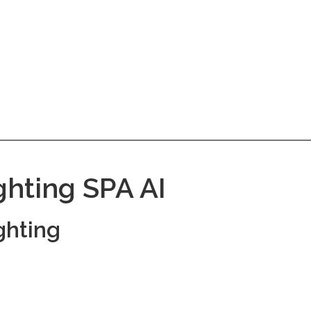
ghting SPA AI
ghting