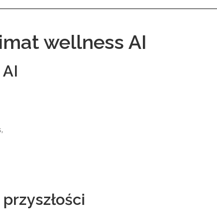
imat wellness AI
 AI
s,
przyszłości