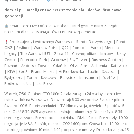
Telefon: 570 933 114
Strona: dom-ai.pl
dom-ai.pl – Inteligentne przestrzenie dla liderów i firm nowej
generacji.
Smart Executive Office AI w Polsce – Inteligentne Biuro Zarządu
Premium dla CEO, Managerów i Firm Nowej Generacji
Projektujemy i wdrażamy: Warszawa | Rondo Daszyńskiego | Rondo
ONZ | Skyliner | Warsaw Spire | Q22 | Rondo 1 | Varso | Mennica
Legacy | The Warsaw HUB | Złota 44 | Cosmopolitan | Kraków | Unity
Centre | Enterprise Park | Wrocław | Sky Tower | Business Garden |
Poznań | Andersia Tower | Gdańsk | Olivia Star | Alchemia | Katowice
| KTW | Łódź | Brama Miasta | Hi Piotrkowska | Lublin | Szczecin |
Bydgoszcz | Toruń | Rzeszów | Białystok | Konstancin | Józefów |
Podkowa Leśna | cała Polska
Wtorek, 7:50. Gabinet CEO 180m2, sala zarządu 24 osoby, executive
suite, widok na Warszawę. Do wczoraj: 8:00 wchodzisz. Szukasz pilota.
Światło 100%. Rolety zamknięte. TV, klimatyzacja, dźwięk – 6 pilotów. 5
min. Gość 8:30. 8:25 asystentka drukuje dokumenty. Nie zdążyła. 8:35
meeting zarządu. Prezentacja nie działa. HDMI. 10 min. Prezes zły. 10:00
negocjacje M&A. 8 osób, duszno. CO2 1600ppm. Głowa boli. 12:00 lunch:
catering spóźniony 40 min. 14:00 podpisanie umowy. Drukarka zajęta. 15