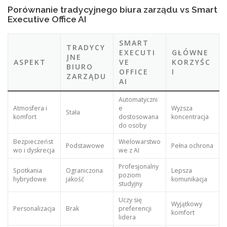
Porównanie tradycyjnego biura zarządu vs Smart
Executive Office AI
SMART
TRADYCY
EXECUTI
GŁÓWNE
JNE
ASPEKT
VE
KORZYŚC
BIURO
OFFICE
I
ZARZĄDU
AI
Automatyczni
Atmosfera i
e
Wyższa
Stała
komfort
dostosowana
koncentracja
do osoby
Bezpieczeńst
Wielowarstwo
Podstawowe
Pełna ochrona
wo i dyskrecja
we z AI
Profesjonalny
Spotkania
Ograniczona
Lepsza
poziom
hybrydowe
jakość
komunikacja
studyjny
Uczy się
Wyjątkowy
Personalizacja
Brak
preferencji
komfort
lidera