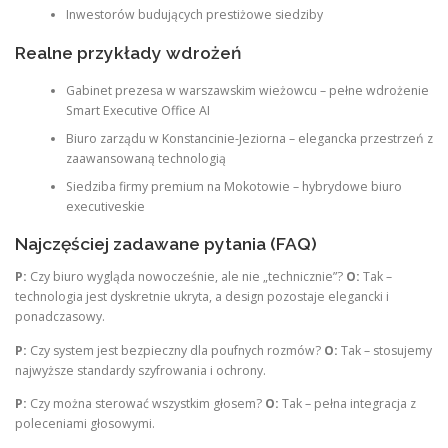
Inwestorów budujących prestiżowe siedziby
Realne przykłady wdrożeń
Gabinet prezesa w warszawskim wieżowcu – pełne wdrożenie
Smart Executive Office AI
Biuro zarządu w Konstancinie-Jeziorna – elegancka przestrzeń z
zaawansowaną technologią
Siedziba firmy premium na Mokotowie – hybrydowe biuro
executiveskie
Najczęściej zadawane pytania (FAQ)
P:
Czy biuro wygląda nowocześnie, ale nie „technicznie”?
O:
Tak –
technologia jest dyskretnie ukryta, a design pozostaje elegancki i
ponadczasowy.
P:
Czy system jest bezpieczny dla poufnych rozmów?
O:
Tak – stosujemy
najwyższe standardy szyfrowania i ochrony.
P:
Czy można sterować wszystkim głosem?
O:
Tak – pełna integracja z
poleceniami głosowymi.