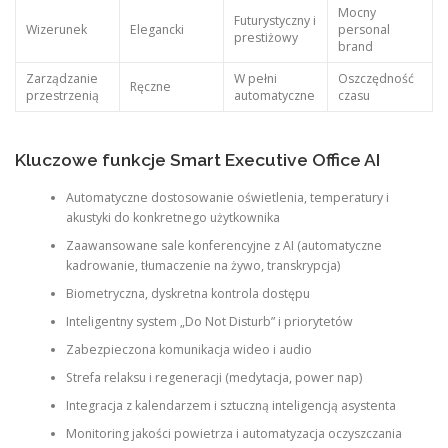
Mocny
Futurystyczny i
Wizerunek
Elegancki
personal
prestiżowy
brand
Zarządzanie
W pełni
Oszczędność
Ręczne
przestrzenią
automatyczne
czasu
Kluczowe funkcje Smart Executive Office AI
Automatyczne dostosowanie oświetlenia, temperatury i
akustyki do konkretnego użytkownika
Zaawansowane sale konferencyjne z AI (automatyczne
kadrowanie, tłumaczenie na żywo, transkrypcja)
Biometryczna, dyskretna kontrola dostępu
Inteligentny system „Do Not Disturb” i priorytetów
Zabezpieczona komunikacja wideo i audio
Strefa relaksu i regeneracji (medytacja, power nap)
Integracja z kalendarzem i sztuczną inteligencją asystenta
Monitoring jakości powietrza i automatyzacja oczyszczania