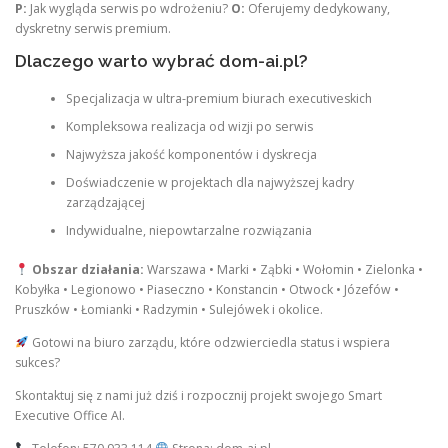
P:
Jak wygląda serwis po wdrożeniu?
O:
Oferujemy dedykowany,
dyskretny serwis premium.
Dlaczego warto wybrać dom-ai.pl?
Specjalizacja w ultra-premium biurach executiveskich
Kompleksowa realizacja od wizji po serwis
Najwyższa jakość komponentów i dyskrecja
Doświadczenie w projektach dla najwyższej kadry
zarządzającej
Indywidualne, niepowtarzalne rozwiązania
Obszar działania:
Warszawa • Marki • Ząbki • Wołomin • Zielonka •
Kobyłka • Legionowo • Piaseczno • Konstancin • Otwock • Józefów •
Pruszków • Łomianki • Radzymin • Sulejówek i okolice.
Gotowi na biuro zarządu, które odzwierciedla status i wspiera
sukces?
Skontaktuj się z nami już dziś i rozpocznij projekt swojego Smart
Executive Office AI.