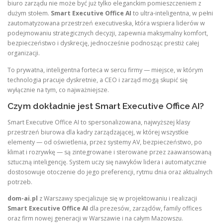
biuro zarządu nie może być już tylko eleganckim pomieszczeniem z
dużym stołem.
Smart Executive Office AI
to ultra-inteligentna, w pełni
zautomatyzowana przestrzeń executiveska, która wspiera liderów w
podejmowaniu strategicznych decyzji, zapewnia maksymalny komfort,
bezpieczeństwo i dyskrecję, jednocześnie podnosząc prestiż całej
organizacji.
To prywatna, inteligentna forteca w sercu firmy — miejsce, w którym
technologia pracuje dyskretnie, a CEO i zarząd mogą skupić się
wyłącznie na tym, co najważniejsze.
Czym dokładnie jest Smart Executive Office AI?
Smart Executive Office AI to spersonalizowana, najwyższej klasy
przestrzeń biurowa dla kadry zarządzającej, w której wszystkie
elementy — od oświetlenia, przez systemy AV, bezpieczeństwo, po
klimat i rozrywkę — są zintegrowane i sterowane przez zaawansowaną
sztuczną inteligencję. System uczy się nawyków lidera i automatycznie
dostosowuje otoczenie do jego preferencji, rytmu dnia oraz aktualnych
potrzeb.
dom-ai.pl
z Warszawy specjalizuje się w projektowaniu i realizacji
Smart Executive Office AI
dla prezesów, zarządów, family offices
oraz firm nowej generacji w Warszawie i na całym Mazowszu.