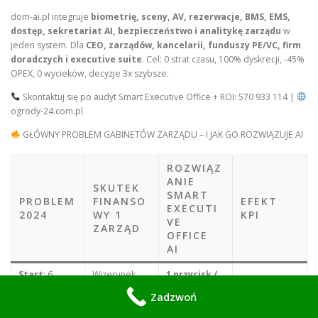
dom-ai.pl integruje
biometrię, sceny, AV, rezerwacje, BMS, EMS,
dostęp, sekretariat AI, bezpieczeństwo i analitykę zarządu
w
jeden system. Dla
CEO, zarządów, kancelarii, funduszy PE/VC, firm
doradczych i executive suite
. Cel: 0 strat czasu, 100% dyskrecji, -45%
OPEX, 0 wycieków, decyzje 3x szybsze.
Skontaktuj się po audyt Smart Executive Office + ROI: 570 933 114 |
ogrody-24.com.pl
GŁÓWNY PROBLEM GABINETÓW ZARZĄDU – I JAK GO ROZWIĄZUJE AI
ROZWIĄZ
ANIE
SKUTEK
SMART
PROBLEM
FINANSO
EFEKT
EXECUTI
2024
WY 1
KPI
VE
ZARZĄD
OFFICE
AI
Start
: 6
Wizerunek
1 przycisk /
pilotów. 5
-50. Deal 10
Głos / Twarz
:
Czas -98%
Zadzwoń
min. Gość
mln zł
“Dzień dobry”.
patrzy
zagrożony
Scena. 3s