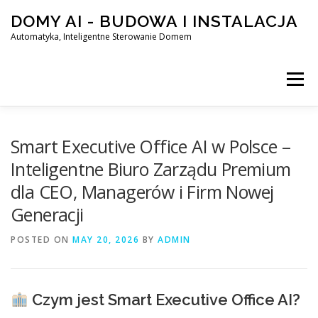
Skip
DOMY AI - BUDOWA I INSTALACJA
to
content
Automatyka, Inteligentne Sterowanie Domem
Menu
HOME
Smart Executive Office AI w Polsce –
Inteligentne Biuro Zarządu Premium
dla CEO, Managerów i Firm Nowej
SMART DOM AI – AUTOMATYKA, INTELIGENTNE STEROWA
Generacji
POSTED ON
BLOG
MAY 20, 2026
KONTAKT
BY
ADMIN
Czym jest Smart Executive Office AI?