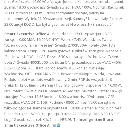
min. Gość czeka. 16:00 VC z Nowym Jorkiem. Kamera źle, mikrofon szumi.
20 min. 18:00 wychodzisz. Światło świeci. HVAC 100%. Noc 12h. Rachunek
18 000 zł/mies za 180m2. 20:00 sprzątanie: sprząta, patrzy na
dokumenty. Wyciek. 21:00 włamanie: sejf. Kamery? Nie widziały. 2 mln zł.
23:00 audyt RODO: kto był w gabinecie? Nie wiesz. NPS zarządu 64.
Smart Executive Office AI
: Poniedziałek 17:00. Apka: “Jutro 8:30
zarząd, 10:00 M&A, 16:00 VC NYC”. Wtorek 7:45. Wchodzisz. Twarz.
“Dzień dobry, Panie Prezesie”. Światło 2700K, 30%. Rolety 50%. TV z
kalendarzem. Temp 22°C. Kawa gotowa. 0 pilotów. 8:28 gość. Recepcja:
“Pan Kowalski”. Winda VIP. Drzwi. 8:30 sala zarządu. Wchodzisz. “Dzień
dobry”. Światło 4000K, 500 lux. Ekran ON, prezentacja auto. HVAC +40%.
CO2 650ppm. 8:35 start. 0 problemów. 9:55 koniec. “Dziękuję”.
Wychodzisz. OFF. 10:00 M&A. Sala. Powietrze 600ppm. Woda, kawa auto.
Podpis: tablet + podpis kwalifikowany. 2 min. PDF do wszystkich. 0
drukarki. 12:00 lunch: catering 11:55. Stół gotowy. 0 spóźnienia. 16:00 VC
NYC. “Start”. Światła 3500K. Kamera 4K kadruje. Mikrofon 8 sztuk. Dźwięk
studyjny. 0 szumu. 17:55 koniec. 18:00 wychodzisz. “Dobranoc”. OFF
wszystko. HVAC 24°C, 10%. Rachunek 9800 zł/mies. 19:00 sprzątanie:
tylko po zgodzie. Kamera prywatna OFF. 20:00 włamanie: noc, ruch. Sejf.
Blokada + gaz + SOK 20s + policja. 0 strat. 22:00 audyt: “Kto 8:00-18:00?”.
Log: 12 osób, czas, cel. Klik. 2 min. NPS 98. To
Inteligentne Biuro
Smart Executive Office AI
.