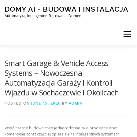
Skip
DOMY AI - BUDOWA I INSTALACJA
to
content
Automatyka, Inteligentne Sterowanie Domem
Menu
HOME
Smart Garage & Vehicle Access
Systems – Nowoczesna
Automatyzacja Garaży i Kontroli
SMART DOM AI – AUTOMATYKA, INTELIGENTNE STEROWA
Wjazdu w Sochaczewie i Okolicach
POSTED ON
BLOG
JUNE 15, 2026
KONTAKT
BY
ADMIN
Współczesne budownictwo jednorodzinne, wielorodzinne oraz
komercyjne coraz częściej opiera się na inteligentnych systemach