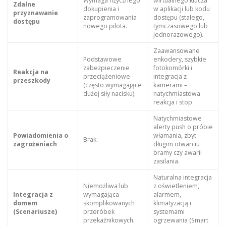
Wymaga fizycznego
wirtualnego klucza
Zdalne
dokupienia i
w aplikacji lub kodu
przyznawanie
zaprogramowania
dostępu (stałego,
dostępu
nowego pilota.
tymczasowego lub
jednorazowego).
Zaawansowane
Podstawowe
enkodery, szybkie
zabezpieczenie
fotokomórki i
Reakcja na
przeciążeniowe
integracja z
przeszkody
(często wymagające
kamerami –
dużej siły nacisku).
natychmiastowa
reakcja i stop.
Natychmiastowe
alerty push o próbie
Powiadomienia o
włamania, zbyt
Brak.
zagrożeniach
długim otwarciu
bramy czy awarii
zasilania.
Naturalna integracja
Niemożliwa lub
z oświetleniem,
Integracja z
wymagająca
alarmem,
domem
skomplikowanych
klimatyzacją i
(Scenariusze)
przeróbek
systemami
przekaźnikowych.
ogrzewania (Smart