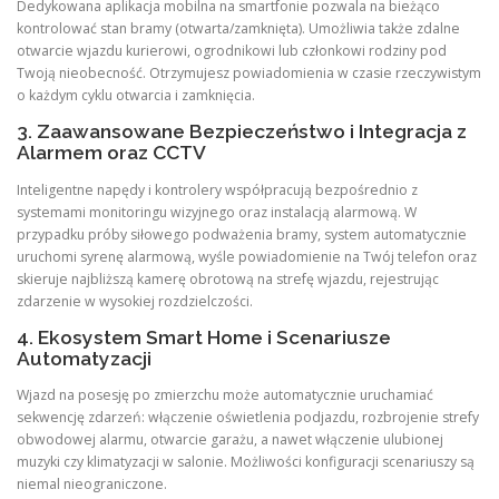
Dedykowana aplikacja mobilna na smartfonie pozwala na bieżąco
kontrolować stan bramy (otwarta/zamknięta). Umożliwia także zdalne
otwarcie wjazdu kurierowi, ogrodnikowi lub członkowi rodziny pod
Twoją nieobecność. Otrzymujesz powiadomienia w czasie rzeczywistym
o każdym cyklu otwarcia i zamknięcia.
3. Zaawansowane Bezpieczeństwo i Integracja z
Alarmem oraz CCTV
Inteligentne napędy i kontrolery współpracują bezpośrednio z
systemami monitoringu wizyjnego oraz instalacją alarmową. W
przypadku próby siłowego podważenia bramy, system automatycznie
uruchomi syrenę alarmową, wyśle powiadomienie na Twój telefon oraz
skieruje najbliższą kamerę obrotową na strefę wjazdu, rejestrując
zdarzenie w wysokiej rozdzielczości.
4. Ekosystem Smart Home i Scenariusze
Automatyzacji
Wjazd na posesję po zmierzchu może automatycznie uruchamiać
sekwencję zdarzeń: włączenie oświetlenia podjazdu, rozbrojenie strefy
obwodowej alarmu, otwarcie garażu, a nawet włączenie ulubionej
muzyki czy klimatyzacji w salonie. Możliwości konfiguracji scenariuszy są
niemal nieograniczone.