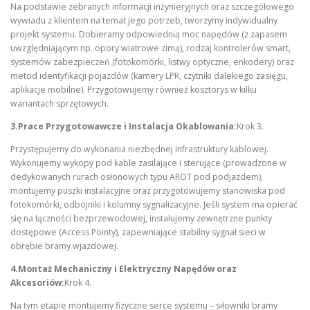
Na podstawie zebranych informacji inżynieryjnych oraz szczegółowego
wywiadu z klientem na temat jego potrzeb, tworzymy indywidualny
projekt systemu. Dobieramy odpowiednią moc napędów (z zapasem
uwzględniającym np. opory wiatrowe zimą), rodzaj kontrolerów smart,
systemów zabezpieczeń (fotokomórki, listwy optyczne, enkodery) oraz
metod identyfikacji pojazdów (kamery LPR, czytniki dalekiego zasięgu,
aplikacje mobilne). Przygotowujemy również kosztorys w kilku
wariantach sprzętowych.
3.Prace Przygotowawcze i Instalacja Okablowania:
Krok 3.
Przystępujemy do wykonania niezbędnej infrastruktury kablowej.
Wykonujemy wykopy pod kable zasilające i sterujące (prowadzone w
dedykowanych rurach osłonowych typu AROT pod podjazdem),
montujemy puszki instalacyjne oraz przygotowujemy stanowiska pod
fotokomórki, odbojniki i kolumny sygnalizacyjne. Jeśli system ma opierać
się na łączności bezprzewodowej, instalujemy zewnętrzne punkty
dostępowe (Access Pointy), zapewniające stabilny sygnał sieci w
obrębie bramy wjazdowej.
4.Montaż Mechaniczny i Elektryczny Napędów oraz
Akcesoriów:
Krok 4.
Na tym etapie montujemy fizyczne serce systemu – siłowniki bramy