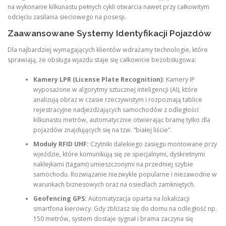
na wykonanie kilkunastu pełnych cykli otwarcia nawet przy całkowitym
odcięciu zasilania sieciowego na posesji.
Zaawansowane Systemy Identyfikacji Pojazdów
Dla najbardziej wymagających klientów wdrażamy technologie, które
sprawiają, że obsługa wjazdu staje się całkowicie bezobsługowa:
Kamery LPR (License Plate Recognition):
Kamery IP
wyposażone w algorytmy sztucznej inteligencji (AI), które
analizują obraz w czasie rzeczywistym i rozpoznają tablice
rejestracyjne nadjeżdżających samochodów z odległości
kilkunastu metrów, automatycznie otwierając bramę tylko dla
pojazdów znajdujących się na tzw. “białej liście”.
Moduły RFID UHF:
Czytniki dalekiego zasięgu montowane przy
wjeździe, które komunikują się ze specjalnymi, dyskretnymi
naklejkami (tagami) umieszczonymi na przedniej szybie
samochodu. Rozwiązanie niezwykle popularne i niezawodne w
warunkach biznesowych oraz na osiedlach zamkniętych.
Geofencing GPS:
Automatyzacja oparta na lokalizacji
smartfona kierowcy. Gdy zbliżasz się do domu na odległość np.
150 metrów, system dostaje sygnał i brama zaczyna się