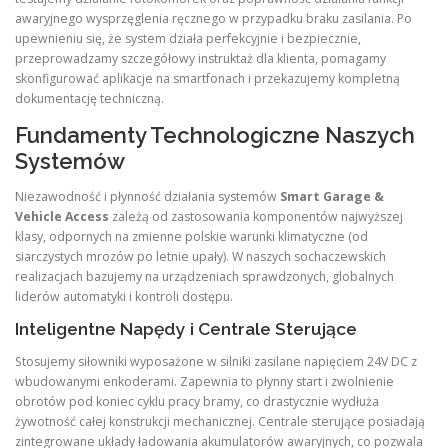
awaryjnego wysprzęglenia ręcznego w przypadku braku zasilania. Po
upewnieniu się, że system działa perfekcyjnie i bezpiecznie,
przeprowadzamy szczegółowy instruktaż dla klienta, pomagamy
skonfigurować aplikacje na smartfonach i przekazujemy kompletną
dokumentację techniczną.
Fundamenty Technologiczne Naszych
Systemów
Niezawodność i płynność działania systemów
Smart Garage &
Vehicle Access
zależą od zastosowania komponentów najwyższej
klasy, odpornych na zmienne polskie warunki klimatyczne (od
siarczystych mrozów po letnie upały). W naszych sochaczewskich
realizacjach bazujemy na urządzeniach sprawdzonych, globalnych
liderów automatyki i kontroli dostępu.
Inteligentne Napędy i Centrale Sterujące
Stosujemy siłowniki wyposażone w silniki zasilane napięciem 24V DC z
wbudowanymi enkoderami. Zapewnia to płynny start i zwolnienie
obrotów pod koniec cyklu pracy bramy, co drastycznie wydłuża
żywotność całej konstrukcji mechanicznej. Centrale sterujące posiadają
zintegrowane układy ładowania akumulatorów awaryjnych, co pozwala