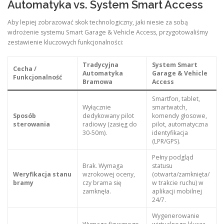
Automatyka vs. System Smart Access
Aby lepiej zobrazować skok technologiczny, jaki niesie za sobą
wdrożenie systemu Smart Garage & Vehicle Access, przygotowaliśmy
zestawienie kluczowych funkcjonalności:
Tradycyjna
System Smart
Cecha /
Automatyka
Garage & Vehicle
Funkcjonalność
Bramowa
Access
Smartfon, tablet,
Wyłącznie
smartwatch,
Sposób
dedykowany pilot
komendy głosowe,
sterowania
radiowy (zasięg do
pilot, automatyczna
30-50m).
identyfikacja
(LPR/GPS).
Pełny podgląd
Brak. Wymaga
statusu
Weryfikacja stanu
wzrokowej oceny,
(otwarta/zamknięta/
bramy
czy brama się
w trakcie ruchu) w
zamknęła.
aplikacji mobilnej
24/7.
Wygenerowanie