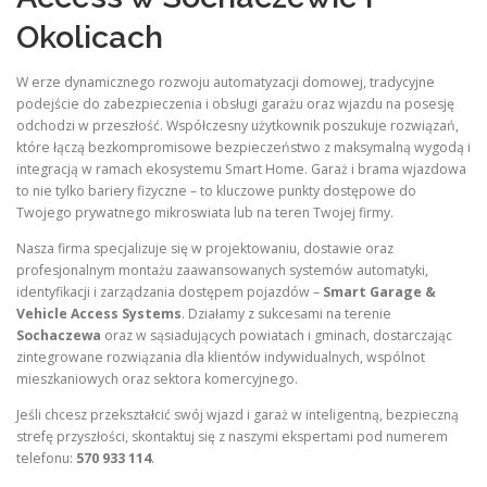
Okolicach
W erze dynamicznego rozwoju automatyzacji domowej, tradycyjne
podejście do zabezpieczenia i obsługi garażu oraz wjazdu na posesję
odchodzi w przeszłość. Współczesny użytkownik poszukuje rozwiązań,
które łączą bezkompromisowe bezpieczeństwo z maksymalną wygodą i
integracją w ramach ekosystemu Smart Home. Garaż i brama wjazdowa
to nie tylko bariery fizyczne – to kluczowe punkty dostępowe do
Twojego prywatnego mikroswiata lub na teren Twojej firmy.
Nasza firma specjalizuje się w projektowaniu, dostawie oraz
profesjonalnym montażu zaawansowanych systemów automatyki,
identyfikacji i zarządzania dostępem pojazdów –
Smart Garage &
Vehicle Access Systems
. Działamy z sukcesami na terenie
Sochaczewa
oraz w sąsiadujących powiatach i gminach, dostarczając
zintegrowane rozwiązania dla klientów indywidualnych, wspólnot
mieszkaniowych oraz sektora komercyjnego.
Jeśli chcesz przekształcić swój wjazd i garaż w inteligentną, bezpieczną
strefę przyszłości, skontaktuj się z naszymi ekspertami pod numerem
telefonu:
570 933 114
.