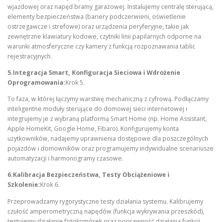
wjazdowej oraz napęd bramy garażowej. Instalujemy centralę sterującą,
elementy bezpieczeństwa (bariery podczerwieni, oświetlenie
ostrzegawcze i strefowe) oraz urządzenia peryferyjne, takie jak
zewnętrzne klawiatury kodowe, czytniki linii papilarnych odporne na
warunki atmosferyczne czy kamery z funkcją rozpoznawania tablic
rejestracyjnych.
5.Integracja Smart, Konfiguracja Sieciowa i Wdrożenie
Oprogramowania:
Krok 5.
To faza, w której łączymy warstwę mechaniczną z cyfrową. Podłączamy
inteligentne moduły sterujące do domowej sieci internetowej i
integrujemy je z wybraną platformą Smart Home (np. Home Assistant,
Apple HomeKit, Google Home, Fibaro). Konfigurujemy konta
użytkowników, nadajemy uprawnienia dostępowe dla poszczególnych
pojazdów i domowników oraz programujemy indywidualne scenariusze
automatyzacji i harmonogramy czasowe.
6.Kalibracja Bezpieczeństwa, Testy Obciążeniowe i
Szkolenie:
Krok 6.
Przeprowadzamy rygorystyczne testy działania systemu. Kalibrujemy
czułość amperometryczną napędów (funkcja wykrywania przeszkód),
testujemy działanie fotokomórek oraz poprawność działania funkcji