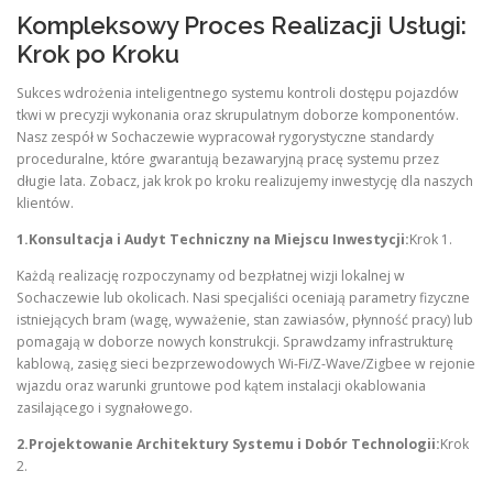
Kompleksowy Proces Realizacji Usługi:
Krok po Kroku
Sukces wdrożenia inteligentnego systemu kontroli dostępu pojazdów
tkwi w precyzji wykonania oraz skrupulatnym doborze komponentów.
Nasz zespół w Sochaczewie wypracował rygorystyczne standardy
proceduralne, które gwarantują bezawaryjną pracę systemu przez
długie lata. Zobacz, jak krok po kroku realizujemy inwestycję dla naszych
klientów.
1.Konsultacja i Audyt Techniczny na Miejscu Inwestycji:
Krok 1.
Każdą realizację rozpoczynamy od bezpłatnej wizji lokalnej w
Sochaczewie lub okolicach. Nasi specjaliści oceniają parametry fizyczne
istniejących bram (wagę, wyważenie, stan zawiasów, płynność pracy) lub
pomagają w doborze nowych konstrukcji. Sprawdzamy infrastrukturę
kablową, zasięg sieci bezprzewodowych Wi-Fi/Z-Wave/Zigbee w rejonie
wjazdu oraz warunki gruntowe pod kątem instalacji okablowania
zasilającego i sygnałowego.
2.Projektowanie Architektury Systemu i Dobór Technologii:
Krok
2.