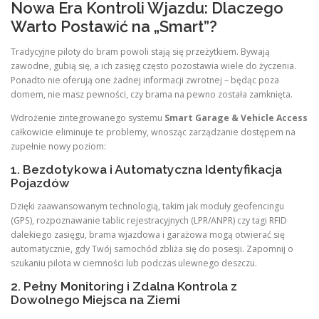
Nowa Era Kontroli Wjazdu: Dlaczego
Warto Postawić na „Smart”?
Tradycyjne piloty do bram powoli stają się przeżytkiem. Bywają
zawodne, gubią się, a ich zasięg często pozostawia wiele do życzenia.
Ponadto nie oferują one żadnej informacji zwrotnej – będąc poza
domem, nie masz pewności, czy brama na pewno została zamknięta.
Wdrożenie zintegrowanego systemu
Smart Garage & Vehicle Access
całkowicie eliminuje te problemy, wnosząc zarządzanie dostępem na
zupełnie nowy poziom:
1. Bezdotykowa i Automatyczna Identyfikacja
Pojazdów
Dzięki zaawansowanym technologią, takim jak moduły geofencingu
(GPS), rozpoznawanie tablic rejestracyjnych (LPR/ANPR) czy tagi RFID
dalekiego zasięgu, brama wjazdowa i garażowa mogą otwierać się
automatycznie, gdy Twój samochód zbliża się do posesji. Zapomnij o
szukaniu pilota w ciemności lub podczas ulewnego deszczu.
2. Pełny Monitoring i Zdalna Kontrola z
Dowolnego Miejsca na Ziemi