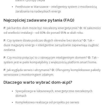
baterii i pompy ciepła
Penthouse w Warszawie – inteligentny system z możliwością
zarabiania na nadwyżkach energii
Najczęściej zadawane pytania (FAQ)
P:
Jak bardzo dom może być niezależny energetycznie?
O:
W zależności
od wielkości instalacji – od 60% do ponad 95% w skali roku.
P:
Czy system działa podczas długich okresów bez słońca?
O:
Tak –
duże magazyny energii + inteligentne zarządzanie zapewniają ciągłość
zasilania.
P:
Czy można połączyć to z istniejącym inteligentnym domem?
O:
Tak –
system jest w pełni kompatybilny z większością platform smart home.
P:
Jak wygląda serwis i utrzymanie?
O:
Oferujemy kompleksowe pakiety
serwisowe z monitoringiem zdalnym.
Dlaczego warto wybrać dom-ai.pl?
Specjalizacja w luksusowych, energetycznie niezależnych
domach
Kompleksowa realizacja od projektu po serwis