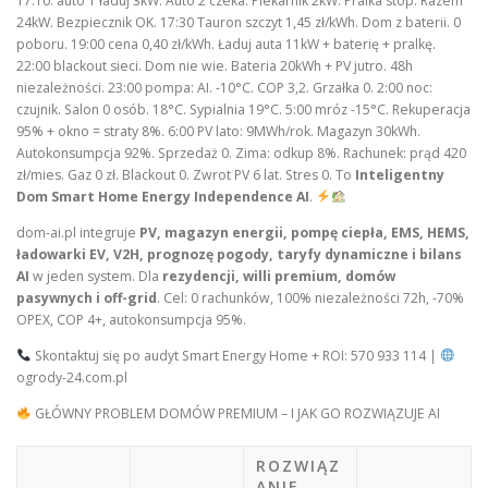
17:10: auto 1 ładuj 3kW. Auto 2 czeka. Piekarnik 2kW. Pralka stop. Razem
24kW. Bezpiecznik OK. 17:30 Tauron szczyt 1,45 zł/kWh. Dom z baterii. 0
poboru. 19:00 cena 0,40 zł/kWh. Ładuj auta 11kW + baterię + pralkę.
22:00 blackout sieci. Dom nie wie. Bateria 20kWh + PV jutro. 48h
niezależności. 23:00 pompa: AI. -10°C. COP 3,2. Grzałka 0. 2:00 noc:
czujnik. Salon 0 osób. 18°C. Sypialnia 19°C. 5:00 mróz -15°C. Rekuperacja
95% + okno = straty 8%. 6:00 PV lato: 9MWh/rok. Magazyn 30kWh.
Autokonsumpcja 92%. Sprzedaż 0. Zima: odkup 8%. Rachunek: prąd 420
zł/mies. Gaz 0 zł. Blackout 0. Zwrot PV 6 lat. Stres 0. To
Inteligentny
Dom Smart Home Energy Independence AI
.
dom-ai.pl integruje
PV, magazyn energii, pompę ciepła, EMS, HEMS,
ładowarki EV, V2H, prognozę pogody, taryfy dynamiczne i bilans
AI
w jeden system. Dla
rezydencji, willi premium, domów
pasywnych i off-grid
. Cel: 0 rachunków, 100% niezależności 72h, -70%
OPEX, COP 4+, autokonsumpcja 95%.
Skontaktuj się po audyt Smart Energy Home + ROI: 570 933 114 |
ogrody-24.com.pl
GŁÓWNY PROBLEM DOMÓW PREMIUM – I JAK GO ROZWIĄZUJE AI
ROZWIĄZ
ANIE