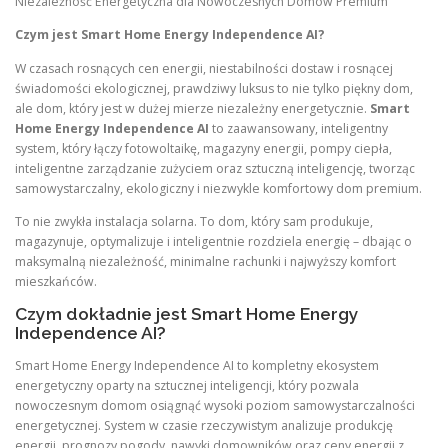
Niezależność Energetyczna dla Nowoczesnych Domów Premium
Czym jest Smart Home Energy Independence AI?
W czasach rosnących cen energii, niestabilności dostaw i rosnącej
świadomości ekologicznej, prawdziwy luksus to nie tylko piękny dom,
ale dom, który jest w dużej mierze niezależny energetycznie.
Smart
Home Energy Independence AI
to zaawansowany, inteligentny
system, który łączy fotowoltaikę, magazyny energii, pompy ciepła,
inteligentne zarządzanie zużyciem oraz sztuczną inteligencję, tworząc
samowystarczalny, ekologiczny i niezwykle komfortowy dom premium.
To nie zwykła instalacja solarna. To dom, który sam produkuje,
magazynuje, optymalizuje i inteligentnie rozdziela energię – dbając o
maksymalną niezależność, minimalne rachunki i najwyższy komfort
mieszkańców.
Czym dokładnie jest Smart Home Energy
Independence AI?
Smart Home Energy Independence AI to kompletny ekosystem
energetyczny oparty na sztucznej inteligencji, który pozwala
nowoczesnym domom osiągnąć wysoki poziom samowystarczalności
energetycznej. System w czasie rzeczywistym analizuje produkcję
energii, prognozy pogody, nawyki domowników oraz ceny energii z