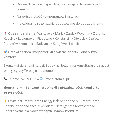
Doświadczenie w najbardziej wymagających inwestycjach
premium
Najwyższa jakość komponentów i instalacji
Indywidualne rozwiązania dopasowane do potrzeb klienta
Obszar działania:
Warszawa • Marki • Ząbki • Wołomin • Zielonka •
Kobyłka • Legionowo • Piaseczno • Konstancin • Otwock • Józefów •
Pruszków • Łomianki • Radzymin • Sulejówek i okolice.
Gotowi na dom, który produkuje własną energię i dba o Twój
komfort?
Skontaktuj się z nami już dziś i otrzymaj bezpłatną konsultację oraz audyt
energetyczny Twojej nieruchomości.
Telefon: 570 933 114
Strona: dom-ai.pl
dom-ai.pl – Inteligentne domy dla niezależności, komfortu i
przyszłości.
Czym jest Smart Home Energy Independence AI? Smart Home
Energy Independence AI w Polsce – Inteligentna Niezależność
Energetyczna dla Nowoczesnych Domów Premium