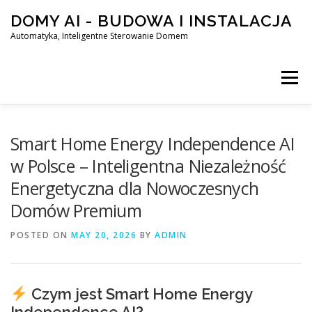
Skip
DOMY AI - BUDOWA I INSTALACJA
to
content
Automatyka, Inteligentne Sterowanie Domem
Menu
HOME
Smart Home Energy Independence AI
w Polsce – Inteligentna Niezależność
Energetyczna dla Nowoczesnych
SMART DOM AI – AUTOMATYKA, INTELIGENTNE STEROWA
Domów Premium
POSTED ON
BLOG
MAY 20, 2026
KONTAKT
BY
ADMIN
Czym jest Smart Home Energy