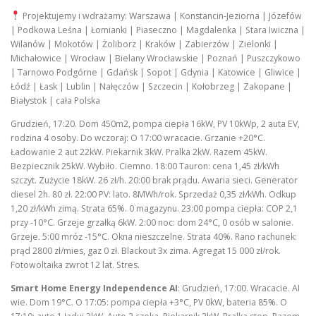
Projektujemy i wdrażamy: Warszawa | Konstancin-Jeziorna | Józefów
| Podkowa Leśna | Łomianki | Piaseczno | Magdalenka | Stara Iwiczna |
Wilanów | Mokotów | Żoliborz | Kraków | Zabierzów | Zielonki |
Michałowice | Wrocław | Bielany Wrocławskie | Poznań | Puszczykowo
| Tarnowo Podgórne | Gdańsk | Sopot | Gdynia | Katowice | Gliwice |
Łódź | Łask | Lublin | Nałęczów | Szczecin | Kołobrzeg | Zakopane |
Białystok | cała Polska
Grudzień, 17:20. Dom 450m2, pompa ciepła 16kW, PV 10kWp, 2 auta EV,
rodzina 4 osoby. Do wczoraj: O 17:00 wracacie. Grzanie +20°C.
Ładowanie 2 aut 22kW. Piekarnik 3kW. Pralka 2kW. Razem 45kW.
Bezpiecznik 25kW. Wybiło. Ciemno. 18:00 Tauron: cena 1,45 zł/kWh
szczyt. Zużycie 18kW. 26 zł/h. 20:00 brak prądu. Awaria sieci. Generator
diesel 2h. 80 zł. 22:00 PV: lato. 8MWh/rok. Sprzedaż 0,35 zł/kWh. Odkup
1,20 zł/kWh zimą. Strata 65%. 0 magazynu. 23:00 pompa ciepła: COP 2,1
przy -10°C. Grzeje grzałką 6kW. 2:00 noc: dom 24°C, 0 osób w salonie.
Grzeje. 5:00 mróz -15°C. Okna nieszczelne. Strata 40%. Rano rachunek:
prąd 2800 zł/mies, gaz 0 zł. Blackout 3x zima. Agregat 15 000 zł/rok.
Fotowoltaika zwrot 12 lat. Stres.
Smart Home Energy Independence AI
: Grudzień, 17:00. Wracacie. AI
wie. Dom 19°C. O 17:05: pompa ciepła +3°C, PV 0kW, bateria 85%. O