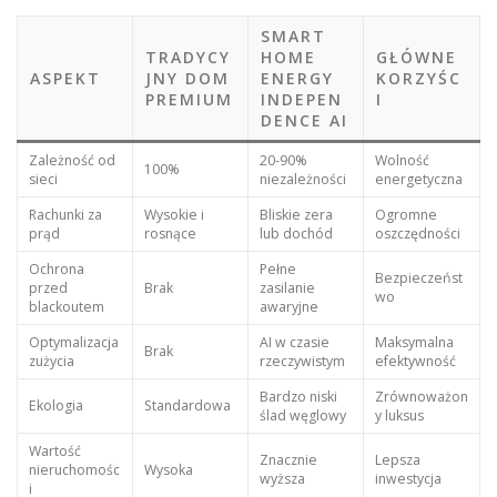
SMART
TRADYCY
HOME
GŁÓWNE
ASPEKT
JNY DOM
ENERGY
KORZYŚC
PREMIUM
INDEPEN
I
DENCE AI
Zależność od
20-90%
Wolność
100%
sieci
niezależności
energetyczna
Rachunki za
Wysokie i
Bliskie zera
Ogromne
prąd
rosnące
lub dochód
oszczędności
Ochrona
Pełne
Bezpieczeńst
przed
Brak
zasilanie
wo
blackoutem
awaryjne
Optymalizacja
AI w czasie
Maksymalna
Brak
zużycia
rzeczywistym
efektywność
Bardzo niski
Zrównoważon
Ekologia
Standardowa
ślad węglowy
y luksus
Wartość
Znacznie
Lepsza
nieruchomośc
Wysoka
wyższa
inwestycja
i