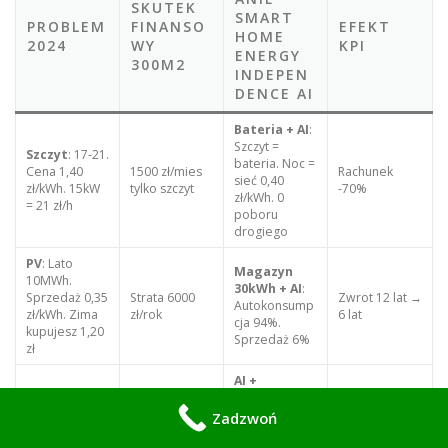
SKUTEK
SMART
PROBLEM
FINANSO
EFEKT
HOME
2024
WY
KPI
ENERGY
300M2
INDEPEN
DENCE AI
Bateria + AI
:
Szczyt =
Szczyt
: 17-21.
bateria. Noc =
Cena 1,40
1500 zł/mies
Rachunek
sieć 0,40
zł/kWh. 15kW
tylko szczyt
-70%
zł/kWh. 0
= 21 zł/h
poboru
drogiego
PV
: Lato
Magazyn
10MWh.
30kWh + AI
:
Sprzedaż 0,35
Strata 6000
Zwrot 12 lat →
Autokonsump
zł/kWh. Zima
zł/rok
6 lat
cja 94%.
kupujesz 1,20
Sprzedaż 6%
zł
AI +
Pompa
:
Prognoza +
-10°C. COP
Bufor
: Grzej
Zadzwoń
2000 zł/mies
COP śr 3,6
2,0. Grzałka
12:00 COP 3,8.