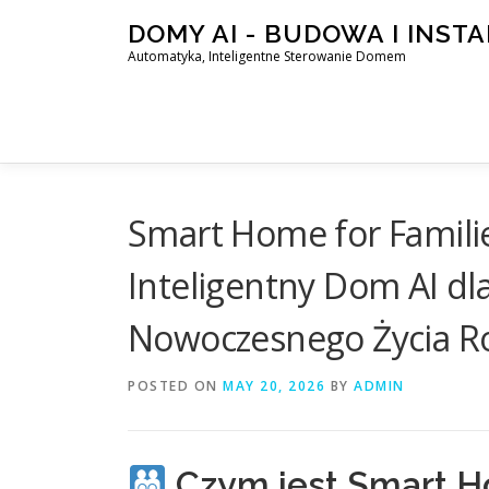
Skip
DOMY AI - BUDOWA I INST
to
Automatyka, Inteligentne Sterowanie Domem
content
Smart Home for Familie
Inteligentny Dom AI dl
Nowoczesnego Życia R
POSTED ON
MAY 20, 2026
BY
ADMIN
Czym jest Smart Ho