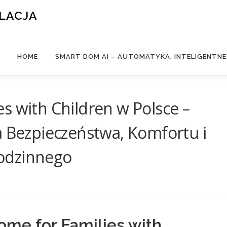
ALACJA
HOME
SMART DOM AI – AUTOMATYKA, INTELIGENTN
s with Children w Polsce –
a Bezpieczeństwa, Komfortu i
odzinnego
me for Families with