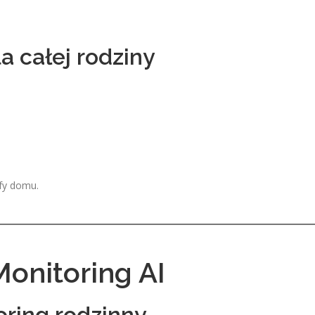
 całej rodziny
fy domu.
onitoring AI
oring rodzinny