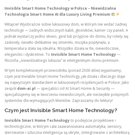
Invisible Smart Home Technology w Polsce – Niewidzialna
Technologia Smart Home AI dla Luxury Living Premium
Witajcie! Wyobraźcie sobie luksusowy dom, w którym nie widać żadnej
technologii — żadnych widocznych kabli, głośników, kamer czy paneli. A
jednak wystarczy jedno słowo, gest lub przyjście do domu, by rolety się
zasłoniły, światło delikatnie się zmieniło, muzyka popłynęła, a
temperatura stała się idealna. Wszystko działa w tle, niewidocznie,
elegancko i dyskretnie. To
Invisible Smart Home Technology
—
filozofia „niewidzialnego luksusu” w inteligentnym domu premium.
W tym kompleksowym przewodniku (ponad 2500 słów) wyjaśniamy,
czym jest Invisible Smart Home Technology, jak działa i dlaczego staje
się najwyższym standardem w luksusowych rezydencjach w Polsce. Jako
zespół
dom-ai.pl
— specjaliści od AI Smart Home & Security —
specjalizujemy się w tworzeniu niewidocznych, ale niezwykle potężnych
systemów dla wymagających klientów. Zapraszamy do lektury!
Czym jest Invisible Smart Home Technology?
Invisible Smart Home Technology
to podejście projektowe i
technologiczne, w którym cała zaawansowana automatyka, sensory,
sterowanie i sztuczna inteligencja są ukryte, zintegrowane z architekturą