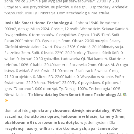
żona. “Po co 20 mln zł jak wygląda jak serwerownia?”. 23:00 Ty. 200
urządzeń. 400 przycisków. 80 pilotów. 0 designu. 0 sprzedaży. Architekt:
“Zepsułeś”. 0:00 Ty. Frustracja. Dom = technologia. Nie sztuka.
Invisible Smart Home Technology AI
: Sobota 19:40. Rezydencja
900m2, design Milan 2024. Goście, 12 osób. Wchodzicie. Ściana: Kamień.
0 włączników. 0 termostatów. 0 czujników. Czysta. 19:45 “Film”. Sufit.
Ekran 200″ microLED. Wyskakuje. 3mm. Obraz. 20:00 muzyka. Ściany.
Głośniki niewidzialne. 24 szt. Dźwięk 360°. 0 widać. 20:10 klimatyzacja.
Szczelina 3mm. Sufit. 0 kratki. 22°C. 20:20 rolety. Tkanina. Silnik 0dB. 0
widać. 0 słychać. 20:30 gniazdko. Ładowarka Qi. Blat kamień. Kładziesz
telefon. 100%. 0 kabla. 20:40 kamera. Soczewka 2mm. Obraz. AI. W rogu
listwy. 0 widać. Gość: 0 wie. 21:00 router. Szafa rack. Piwnica. 0 miga.
21:30 projektor. 0. MicroLED. 22:00 kable. 0. Wszystko w ścianie. PoE +
światłowód. 22:30 żona. “Piękne”. 23:00 Ty. 0 przycisków. 0 pilotów. 1
głos. “Dobranoc”. 0:00 dom śpi. Ty. Design 100%. Technologia 100%.
Niewidzialna. To
Niewidzialny Dom Smart Home Technology AI
.
dom-ai.pl integruje
ekrany chowane, dźwięk niewidzialny, HVAC
szczelina, światło bez opraw, ładowanie w blacie, kamery 2mm,
okablowanie 0 i sterowanie bez dotyku
w jeden system. Dla
rezydencji luxury, willi architektonicznych, apartamentów