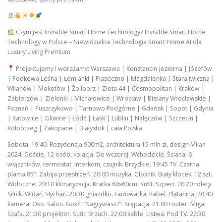
Czym jest Invisible Smart Home Technology? Invisible Smart Home
Technology w Polsce – Niewidzialna Technologia Smart Home AI dla
Luxury Living Premium
Projektujemy i wdrażamy: Warszawa | Konstancin-Jeziorna | Józefów
| Podkowa Leśna | Łomianki | Piaseczno | Magdalenka | Stara Iwiczna |
Wilanów | Mokotów | Żoliborz | Złota 44 | Cosmopolitan | Kraków |
Zabierzów | Zielonki | Michałowice | Wrocław | Bielany Wrocławskie |
Poznań | Puszczykowo | Tarnowo Podgórne | Gdańsk | Sopot | Gdynia
| Katowice | Gliwice | Łódź | Łask | Lublin | Nałęczów | Szczecin |
Kołobrzeg | Zakopane | Białystok | cała Polska
Sobota, 19:40. Rezydencja 900m2, architektura 15 mln zł, design Milan
2024. Goście, 12 osób, kolacja. Do wczoraj: Wchodzicie. Ściana: 6
włączników, termostat, interkom, czujnik. Brzydkie. 19:45 TV. Czarna
plama 85″. Zabija przestrzeń. 20:00 muzyka. Głośnik. Biały klocek. 12 szt.
Widoczne. 20:10 klimatyzacja. Kratka 60x60cm. Sufit. Szpeci. 20:20 rolety.
Silnik. Widać. Słychać. 20:30 gniazdko. Ładowarka. Kabel. Plątanina. 20:40
kamera. Oko. Salon. Gość: “Nagrywasz?”. Krępacja. 21:00 router. Miga.
Szafa. 21:30 projektor. Sufit. Brzuch. 22:00 kable. Listwa. Pod TV. 22:30