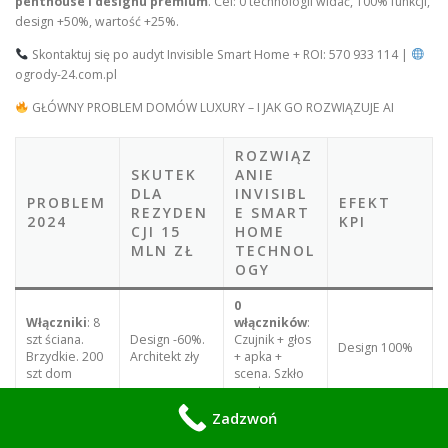
penthouse i designu premium
. Cel: 0 technologii widać, 100% funkcji,
design +50%, wartość +25%.
Skontaktuj się po audyt Invisible Smart Home + ROI: 570 933 114 |
ogrody-24.com.pl
GŁÓWNY PROBLEM DOMÓW LUXURY – I JAK GO ROZWIĄZUJE AI
ROZWIĄZ
SKUTEK
ANIE
DLA
INVISIBL
PROBLEM
EFEKT
REZYDEN
E SMART
2024
KPI
CJI 15
HOME
MLN ZŁ
TECHNOL
OGY
0
Włączniki
: 8
włączników
:
szt ściana.
Design -60%.
Czujnik + głos
Design 100%
Brzydkie. 200
Architekt zły
+ apka +
szt dom
scena. Szkło
czyste
Zadzwoń
MicroLED
TV
: Czarna
chowany
:
Wartość -5% =