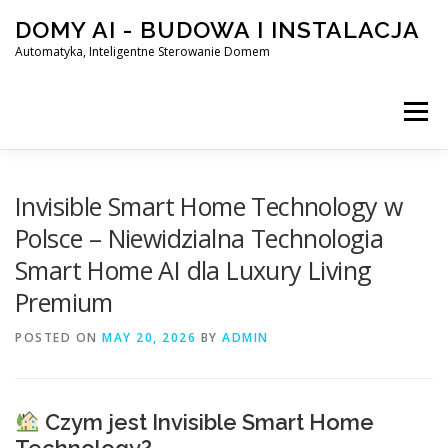
Skip
DOMY AI - BUDOWA I INSTALACJA
to
content
Automatyka, Inteligentne Sterowanie Domem
Menu
HOME
Invisible Smart Home Technology w
Polsce – Niewidzialna Technologia
Smart Home AI dla Luxury Living
SMART DOM AI – AUTOMATYKA, INTELIGENTNE STEROWA
Premium
POSTED ON
BLOG
MAY 20, 2026
KONTAKT
BY
ADMIN
Czym jest Invisible Smart Home