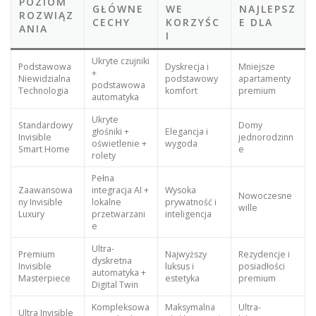
POZIOM
GŁÓWNE
WE
NAJLEPSZ
ROZWIĄZ
CECHY
KORZYŚC
E DLA
ANIA
I
Ukryte czujniki
Podstawowa
Dyskrecja i
Mniejsze
+
Niewidzialna
podstawowy
apartamenty
podstawowa
Technologia
komfort
premium
automatyka
Ukryte
Standardowy
Domy
głośniki +
Elegancja i
Invisible
jednorodzinn
oświetlenie +
wygoda
Smart Home
e
rolety
Pełna
Zaawansowa
integracja AI +
Wysoka
Nowoczesne
ny Invisible
lokalne
prywatność i
wille
Luxury
przetwarzani
inteligencja
e
Ultra-
Premium
Najwyższy
Rezydencje i
dyskretna
Invisible
luksus i
posiadłości
automatyka +
Masterpiece
estetyka
premium
Digital Twin
Kompleksowa
Maksymalna
Ultra-
Ultra Invisible